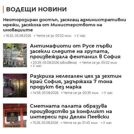
ВОДЕЩИ НОВИНИ
Неоторозиран достъп, засягащ административни
мрежи, засякоха от Министерството на
иновациите
16:25, 05.08.2026
Чете се за: 00:52 мин.
У нас
Антимафиоти от Русе първи
засекли следите на групата,
произвеждала фентанил в София
20:29, 05.08.2026 (обновена)
Чете се за: 05:02 мин.
У нас
Разкриха нелегален цех за зехтин
край София, задържаха 7 тона
продукт без марка
14:59, 05.08.2026
Чете се за: 00:35 мин.
У нас
Сметната палата образува
производство за конфликт на
интереси при Делян Пеевски
15:26, 05.08.2026
Чете се за: 01:45 мин.
У нас