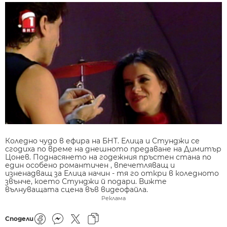
Коледно чудо в ефира на БНТ. Елица и Стунджи се
сгодиха по време на днешното предаване на Димитър
Цонев. Поднасянето на годежния пръстен стана по
един особено романтичен , впечетляващ и
изненадващ за Елица начин - тя го откри в коледното
звънче, което Стунджи й подари. Вижте
вълнуващата сцена във видеофайла.
Реклама
Сподели