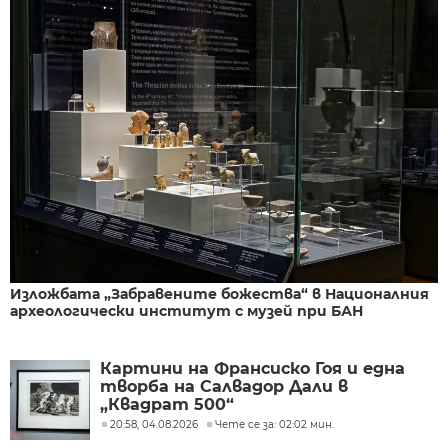
Изложбата „Забравените божества“ в Националния
археологически институт с музей при БАН
Картини на Франсиско Гоя и една
творба на Салвадор Дали в
„Квадрат 500“
20:58, 04.08.2026
Чете се за: 02:02 мин.