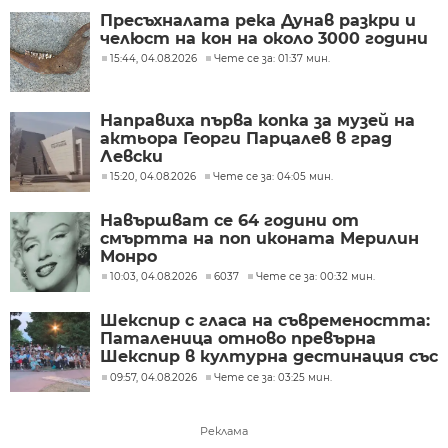
Пресъхналата река Дунав разкри и
челюст на кон на около 3000 години
15:44, 04.08.2026
Чете се за: 01:37 мин.
Направиха първа копка за музей на
актьора Георги Парцалев в град
Левски
15:20, 04.08.2026
Чете се за: 04:05 мин.
Навършват се 64 години от
смъртта на поп иконата Мерилин
Монро
10:03, 04.08.2026
6037
Чете се за: 00:32 мин.
Шекспир с гласа на съвремеността:
Паталеница отново превърна
Шекспир в културна дестинация със
съвременен прочит
09:57, 04.08.2026
Чете се за: 03:25 мин.
Реклама