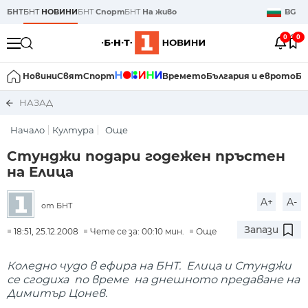
БНТ
БНТ
НОВИНИ
БНТ
Спорт
БНТ
На живо
BG
0
0
Новини
Свят
Спорт
Времето
България и еврото
Би
НАЗАД
Начало
Култура
Още
Стунджи подари годежен пръстен
на Елица
A+
A-
от БНТ
Запази
18:51, 25.12.2008
Чете се за: 00:10 мин.
Още
Коледно чудо в ефира на БНТ. Елица и Стунджи
се сгодиха по време на днешното предаване на
Димитър Цонев.