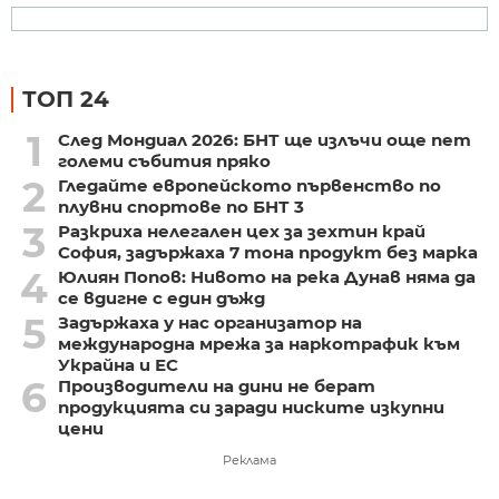
ТОП 24
1
След Мондиал 2026: БНТ ще излъчи още пет
големи събития пряко
2
Гледайте европейското първенство по
плувни спортове по БНТ 3
3
Разкриха нелегален цех за зехтин край
София, задържаха 7 тона продукт без марка
4
Юлиян Попов: Нивото на река Дунав няма да
се вдигне с един дъжд
5
Задържаха у нас организатор на
международна мрежа за наркотрафик към
Украйна и ЕС
6
Производители на дини не берат
продукцията си заради ниските изкупни
цени
Реклама