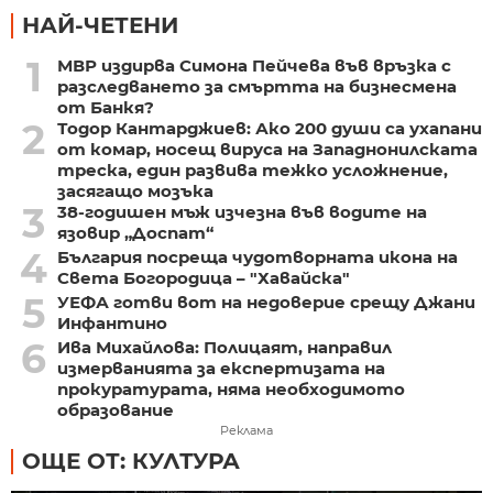
НАЙ-ЧЕТЕНИ
1
МВР издирва Симона Пейчева във връзка с
разследването за смъртта на бизнесмена
от Банкя?
2
Тодор Кантарджиев: Ако 200 души са ухапани
от комар, носещ вируса на Западнонилската
треска, един развива тежко усложнение,
засягащо мозъка
3
38-годишен мъж изчезна във водите на
язовир „Доспат“
4
България посреща чудотворната икона на
Света Богородица – "Хавайска"
5
УЕФА готви вот на недоверие срещу Джани
Инфантино
6
Ива Михайлова: Полицаят, направил
измерванията за експертизата на
прокуратурата, няма необходимото
образование
Реклама
ОЩЕ ОТ: КУЛТУРА