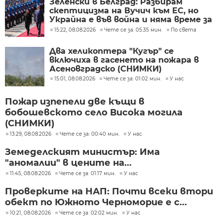
Зеленски в Белград: Разбирам
скептицизма на Вучич към ЕС, но
Украйна е във война и няма време за
скептицизъм
15:22, 08.08.2026
Чете се за: 05:35 мин.
По света
Два хеликоптера "Кугър" се
включиха в гасенето на пожара в
Асеновградско (СНИМКИ)
15:01, 08.08.2026
Чете се за: 01:02 мин.
У нас
Пожар изпепели две къщи в
бобошевското село Висока могила
(СНИМКИ)
13:29, 08.08.2026
Чете се за: 00:40 мин.
У нас
Земеделският министър: Има
"аномалии" в цените на...
11:45, 08.08.2026
Чете се за: 01:17 мин.
У нас
Проверките на НАП: Почти всеки втори
обект по Южното Черноморие е с...
10:21, 08.08.2026
Чете се за: 02:02 мин.
У нас