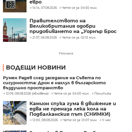
евро
14:14, 07.08.2026
Чете се за: 04:50 мин.
Правителството на
Великобритания одобри
придобиването на „Уорнър Брос
Дискавъри“ от „Парамаунт“ за 110
21:37, 06.08.2026
Чете се за: 02:15 мин.
млрд. долара
Реклама
ВОДЕЩИ НОВИНИ
Румен Радев след заседание на Съвета по
сигурността: Дрон е нахлул в българското
въздушно пространство
12:09, 08.08.2026 (обновена)
Чете се за: 04:00 мин.
Политика
Камион спука гума в движение и
едва не премаза лека кола на
Подбалканския път (СНИМКИ)
12:00, 08.08.2026
Чете се за: 01:07 мин.
У нас