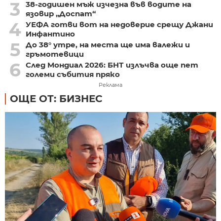
3
38-годишен мъж изчезна във водите на
язовир „Доспат“
4
УЕФА готви вот на недоверие срещу Джани
Инфантино
5
До 38° утре, на места ще има валежи и
гръмотевици
6
След Мондиал 2026: БНТ излъчва още пет
големи събития пряко
Реклама
ОЩЕ ОТ: БИЗНЕС