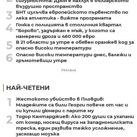
сигурността: Дрон е нахлул в българското
въздушно пространство
3
БНТ излъчва европейското първенство по
лека атлетика - вижте програмата
4
Гонка с полицията в столичния квартал
"Борово", задържан е мъж, у когото са
намерени дрога и 460 000 евро
5
В 21 области за утре е обявен оранжев код за
опасно високи температури
6
Опасно високи температури днес, валежи и
гръмотевици утре
Реклама
НАЙ-ЧЕТЕНИ
1
Жестокото убийство в Пловдив:
Младежите са били Георги повече от час и
си купили дюнери с парите му
2
Тодор Кантарджиев: Ако 200 души са ухапани
от комар, носещ вируса на Западнонилската
треска, един развива тежко усложнение,
засягащо мозъка