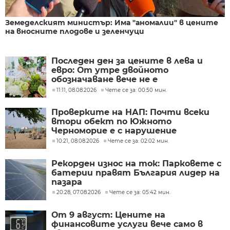
Земеделският министър: Има "аномалии" в цените
на вносните плодове и зеленчуци
Последен ден за цените в лева и
евро: От утре двойното
обозначаване вече не е
задължително
11:11, 08.08.2026
Чете се за: 00:50 мин.
Проверките на НАП: Почти всеки
втори обект по Южното
Черноморие е с нарушение
10:21, 08.08.2026
Чете се за: 02:02 мин.
Рекорден износ на ток: Парковете с
батерии правят България лидер на
пазара
20:28, 07.08.2026
Чете се за: 05:42 мин.
От 9 август: Цените на
финансовите услуги вече само в