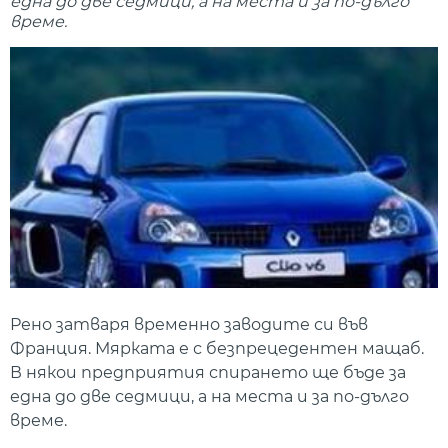
една до две седмици, а на места и за по-дълго
време.
Рено затваря временно заводите си във
Франция. Мярката е с безпрецедентен мащаб.
В някои предприятия спирането ще бъде за
една до две седмици, а на места и за по-дълго
време.