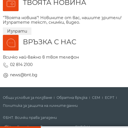
ТВОЯТА НОВИНА
"Твоята новина"! Новините от вас, нашите зрители!
Изпратете текст, снимки, видео.
Изпрати
ВРЪЗКА С НАС
Всичко най-важно в твоя телефон
02 814 2100
news@bnt.bg
Общи условия за ползване
Обратна връзка
СЕМ
ECPT
Политика за защита на личните данни
©БНТ. Всички права запазени
Гледайте новините за деня на БНТ в Метрото