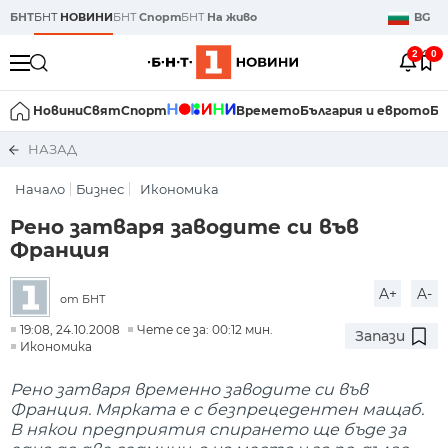
БНТ
БНТ
НОВИНИ
БНТ
Спорт
БНТ
На живо
BG
2
0
Новини
Свят
Спорт
Времето
България и еврото
Би
НАЗАД
Начало
Бизнес
Икономика
Рено затваря заводите си във
Франция
A+
A-
от БНТ
19:08, 24.10.2008
Чете се за: 00:12 мин.
Запази
Икономика
Рено затваря временно заводите си във
Франция. Мярката е с безпрецедентен мащаб.
В някои предприятия спирането ще бъде за