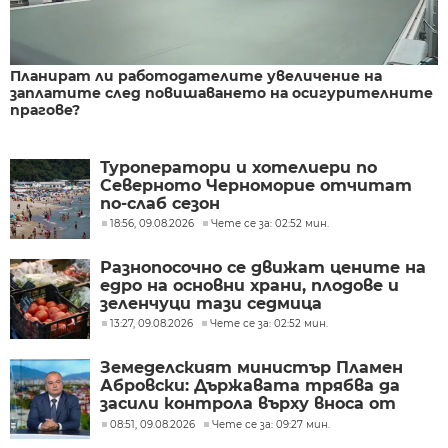
Планират ли работодателите увеличение на
заплатите след повишаването на осигурителните
прагове?
Туроператори и хотелиери по
Северното Черноморие отчитат
по-слаб сезон
18:56, 09.08.2026
Чете се за: 02:52 мин.
Разнопосочно се движат цените на
едро на основни храни, плодове и
зеленчуци тази седмица
13:27, 09.08.2026
Чете се за: 02:52 мин.
Земеделският министър Пламен
Абровски: Държавата трябва да
засили контрола върху вноса от
трети страни
08:51, 09.08.2026
Чете се за: 09:27 мин.