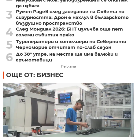
да избяга
3
Румен Радев след заседание на Съвета по
сигурността: Дрон е нахлул в българското
въздушно пространство
4
След Мондиал 2026: БНТ излъчва още пет
големи събития пряко
5
Туроператори и хотелиери по Северното
Черноморие отчитат по-слаб сезон
6
До 38° утре, на места ще има валежи и
гръмотевици
Реклама
ОЩЕ ОТ: БИЗНЕС