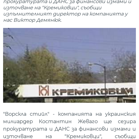
прокуратурата и ДАНС за финансови измами и
източване на "Кремиковци", съобщи
изпълнителният директор на компанията у
нас Виктор Демянюк.
"Ворскла стийл" - компанията на украинския
милиардер Костантин Жеваго ще сезира
прокуратурата и ДАНС за финансови измами и
източване на "Кремиковци", съобщи