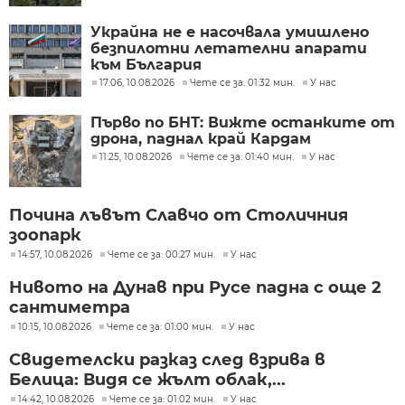
Украйна не е насочвала умишлено
безпилотни летателни апарати
към България
17:06, 10.08.2026
Чете се за: 01:32 мин.
У нас
Първо по БНТ: Вижте останките от
дрона, паднал край Кардам
11:25, 10.08.2026
Чете се за: 01:40 мин.
У нас
Почина лъвът Славчо от Столичния
зоопарк
14:57, 10.08.2026
Чете се за: 00:27 мин.
У нас
Нивото на Дунав при Русе падна с още 2
сантиметра
10:15, 10.08.2026
Чете се за: 01:00 мин.
У нас
Свидетелски разказ след взрива в
Белица: Видя се жълт облак,...
14:42, 10.08.2026
Чете се за: 01:02 мин.
У нас