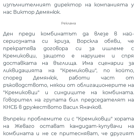
изпълнителният директор на компанията у
нас Виктор Демянюк.
Реклама
Ден преди комбинатът да влезе в най-
сериозната си криза, Ворскла обяви, че
прекратява договора си за ишлеме с
Кремиковци, защото е нарушен и спря
доставката на въглища. Има сценарии за
ликвидацията на "Кремиковци", по който,
според Демянюк, работи част от
ръководството, някои от облигационерите на
"Кремиковци" и синдиците на комбината.
Говорител на групата бил председателят на
КНСБ в дружеството Васил Яначков.
Въпреки проблемите си с "Кремиковци" хората
на Жеваго остават кандидат-купувачи на
комбината и не се притесняват, че другият