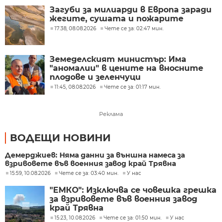
Загуби за милиарди в Европа заради
жегите, сушата и пожарите
17:38, 08.08.2026
Чете се за: 02:47 мин.
Земеделският министър: Има
"аномалии" в цените на вносните
плодове и зеленчуци
11:45, 08.08.2026
Чете се за: 01:17 мин.
Реклама
ВОДЕЩИ НОВИНИ
Демерджиев: Няма данни за външна намеса за
взривовете във военния завод край Трявна
15:59, 10.08.2026
Чете се за: 03:40 мин.
У нас
"ЕМКО": Изключва се човешка грешка
за взривовете във военния завод
край Трявна
15:23, 10.08.2026
Чете се за: 01:50 мин.
У нас