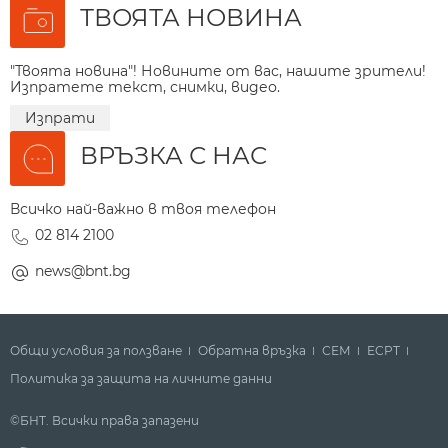
ТВОЯТА НОВИНА
"Твоята новина"! Новините от вас, нашите зрители!
Изпратете текст, снимки, видео.
Изпрати
ВРЪЗКА С НАС
Всичко най-важно в твоя телефон
02 814 2100
news@bnt.bg
Общи условия за ползване
Обратна връзка
СЕМ
ECPT
Политика за защита на личните данни
©БНТ. Всички права запазени