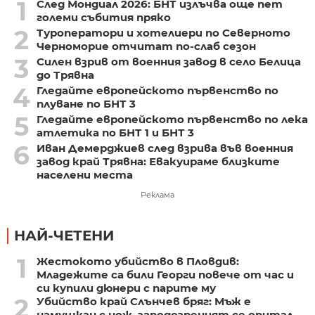
1
След Мондиал 2026: БНТ излъчва още пет
големи събития пряко
2
Туроператори и хотелиери по Северното
Черноморие отчитат по-слаб сезон
3
Силен взрив от военния завод в село Белица
до Трявна
4
Гледайте европейското първенство по
плуване по БНТ 3
5
Гледайте европейското първенство по лека
атлетика по БНТ 1 и БНТ 3
6
Иван Демерджиев след взрива във военния
завод край Трявна: Евакуираме близките
населени места
Реклама
НАЙ-ЧЕТЕНИ
1
Жестокото убийство в Пловдив:
Младежите са били Георги повече от час и
си купили дюнери с парите му
2
Убийство край Слънчев бряг: Мъж е
намушкан с нож, заподозреният се опитал