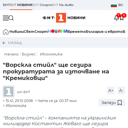
БНТ
БНТ
НОВИНИ
БНТ
Спорт
БНТ
На живо
BG
7
0
Новини
Свят
Спорт
Времето
България и еврото
Би
НАЗАД
Начало
Бизнес
Икономика
"Ворскла стийл" ще сезира
прокуратурата за източване на
"Кремиковци"
A+
A-
от БНТ
15:41, 29.10.2008
Чете се за: 00:37 мин.
Запази
Икономика
"Ворскла стийл" – компанията на украинския
милиардер Костантин Жеваго ще сезира