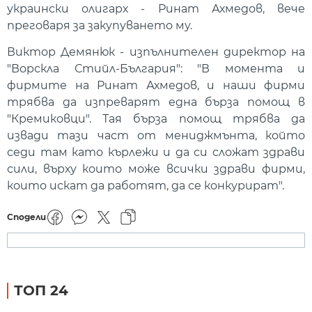
украински олигарх - Ринат Ахмедов, вече
преговаря за закупуването му.
Виктор Демянюк - изпълнителен директор на
"Ворскла Стийл-България": "В момента и
фирмите на Ринат Ахмедов, и наши фирми
трябва да изпреварят една бърза помощ в
"Кремиковци". Тая бърза помощ трябва да
извади тази част от мениджмънта, който
седи там като кърлежи и да си сложат здрави
сили, върху които може всички здрави фирми,
които искат да работят, да се конкурират".
Сподели
ТОП 24