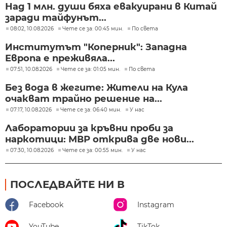
Над 1 млн. души бяха евакуирани в Китай
заради тайфунът...
08:02, 10.08.2026
Чете се за: 00:45 мин.
По света
Институтът "Коперник": Западна
Европа е преживяла...
07:51, 10.08.2026
Чете се за: 01:05 мин.
По света
Без вода в жегите: Жители на Кула
очакват трайно решение на...
07:17, 10.08.2026
Чете се за: 06:40 мин.
У нас
Лаборатории за кръвни проби за
наркотици: МВР открива две нови...
07:30, 10.08.2026
Чете се за: 00:55 мин.
У нас
ПОСЛЕДВАЙТЕ НИ В
Facebook
Instagram
YouTube
TikTok