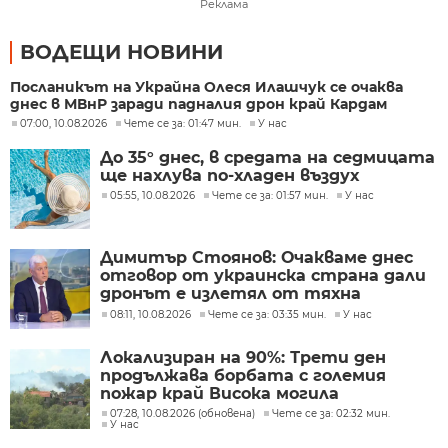
Реклама
ВОДЕЩИ НОВИНИ
Посланикът на Украйна Олеся Илашчук се очаква
днес в МВнР заради падналия дрон край Кардам
07:00, 10.08.2026
Чете се за: 01:47 мин.
У нас
До 35° днес, в средата на седмицата
ще нахлува по-хладен въздух
05:55, 10.08.2026
Чете се за: 01:57 мин.
У нас
Димитър Стоянов: Очакваме днес
отговор от украинска страна дали
дронът е излетял от тяхна
територия
08:11, 10.08.2026
Чете се за: 03:35 мин.
У нас
Локализиран на 90%: Трети ден
продължава борбата с големия
пожар край Висока могила
07:28, 10.08.2026 (обновена)
Чете се за: 02:32 мин.
У нас