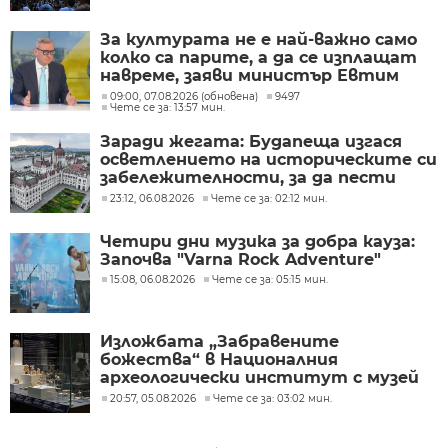
За културата не е най-важно само
колко са парите, а да се изплащат
навреме, заяви министър Евтим
Милошев
09:00, 07.08.2026 (обновена)
9497
Чете се за: 13:57 мин.
Заради жегата: Будапеща изгася
осветлението на историческите си
забележителности, за да пести
енергия
23:12, 06.08.2026
Чете се за: 02:12 мин.
Четири дни музика за добра кауза:
Започва "Varna Rock Adventure"
15:08, 06.08.2026
Чете се за: 05:15 мин.
Изложбата „Забравените
божества“ в Националния
археологически институт с музей
при БАН
20:57, 05.08.2026
Чете се за: 03:02 мин.