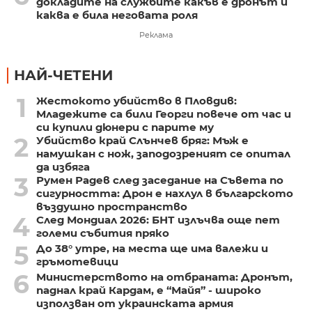
докладите на службите какъв е дронът и
каква е била неговата роля
Реклама
НАЙ-ЧЕТЕНИ
1
Жестокото убийство в Пловдив:
Младежите са били Георги повече от час и
си купили дюнери с парите му
2
Убийство край Слънчев бряг: Мъж е
намушкан с нож, заподозреният се опитал
да избяга
3
Румен Радев след заседание на Съвета по
сигурността: Дрон е нахлул в българското
въздушно пространство
4
След Мондиал 2026: БНТ излъчва още пет
големи събития пряко
5
До 38° утре, на места ще има валежи и
гръмотевици
6
Министерството на отбраната: Дронът,
паднал край Кардам, е “Майя” - широко
използван от украинската армия