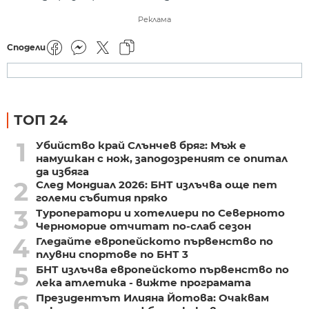
Реклама
Сподели
ТОП 24
1
Убийство край Слънчев бряг: Мъж е
намушкан с нож, заподозреният се опитал
да избяга
2
След Мондиал 2026: БНТ излъчва още пет
големи събития пряко
3
Туроператори и хотелиери по Северното
Черноморие отчитат по-слаб сезон
4
Гледайте европейското първенство по
плувни спортове по БНТ 3
5
БНТ излъчва европейското първенство по
лека атлетика - вижте програмата
6
Президентът Илияна Йотова: Очаквам