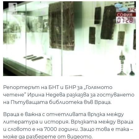
Репортерът на БНТ и БНР за „Голямото
четене” Ирина Недева разказва за гостуването
на Пътуващата библиотека във Враца.
Враца е важна с отчетливата връзка между
литература и история. Връзката между Враца
и словото е на 7000 години. Защо това е така –
може да разберете от видеото.