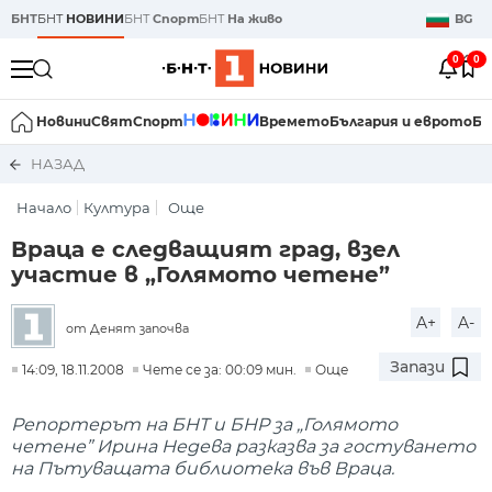
БНТ
БНТ
НОВИНИ
БНТ
Спорт
БНТ
На живо
BG
0
0
Новини
Свят
Спорт
Времето
България и еврото
Би
НАЗАД
Начало
Култура
Още
Враца е следващият град, взел
участие в „Голямото четене”
A+
A-
от Денят започва
Запази
14:09, 18.11.2008
Чете се за: 00:09 мин.
Още
Репортерът на БНТ и БНР за „Голямото
четене” Ирина Недева разказва за гостуването
на Пътуващата библиотека във Враца.