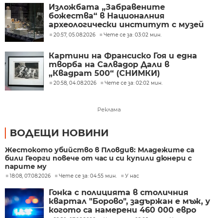
Изложбата „Забравените
божества“ в Националния
археологически институт с музей
при БАН
20:57, 05.08.2026
Чете се за: 03:02 мин.
Картини на Франсиско Гоя и една
творба на Салвадор Дали в
„Квадрат 500“ (СНИМКИ)
20:58, 04.08.2026
Чете се за: 02:02 мин.
Реклама
ВОДЕЩИ НОВИНИ
Жестокото убийство в Пловдив: Младежите са
били Георги повече от час и си купили дюнери с
парите му
18:08, 07.08.2026
Чете се за: 04:55 мин.
У нас
Гонка с полицията в столичния
квартал "Борово", задържан е мъж, у
когото са намерени 460 000 евро