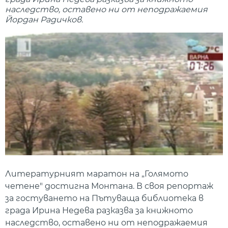
наследство, оставено ни от неподражаемия
Йордан Радичков.
Литературният маратон на „Голямото
четене" достигна Монтана. В своя репортаж
за гостуването на Пътуваща библиотека в
града Ирина Недева разказва за книжното
наследство, оставено ни от неподражаемия