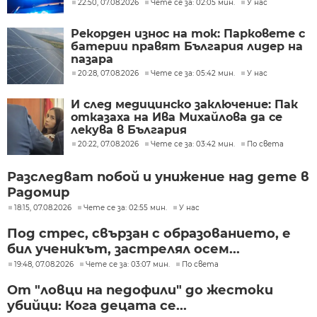
22:50, 07.08.2026
Чете се за: 02:05 мин.
У нас
Рекорден износ на ток: Парковете с
батерии правят България лидер на
пазара
20:28, 07.08.2026
Чете се за: 05:42 мин.
У нас
И след медицинско заключение: Пак
отказаха на Ива Михайлова да се
лекува в България
20:22, 07.08.2026
Чете се за: 03:42 мин.
По света
Разследват побой и унижение над дете в
Радомир
18:15, 07.08.2026
Чете се за: 02:55 мин.
У нас
Под стрес, свързан с образованието, е
бил ученикът, застрелял осем...
19:48, 07.08.2026
Чете се за: 03:07 мин.
По света
От "ловци на педофили" до жестоки
убийци: Кога децата се...