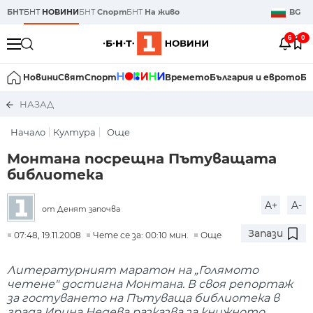
БНТ
БНТ
НОВИНИ
БНТ
Спорт
БНТ
На живо
BG
6
0
Новини
Свят
Спорт
Времето
България и еврото
Би
НАЗАД
Начало
Култура
Още
Монтана посрещна Пътуващата
библиотека
A+
A-
от Денят започва
Запази
07:48, 19.11.2008
Чете се за: 00:10 мин.
Още
Литературният маратон на „Голямото
четене" достигна Монтана. В своя репортаж
за гостуването на Пътуваща библиотека в
града Ирина Недева разказва за книжното