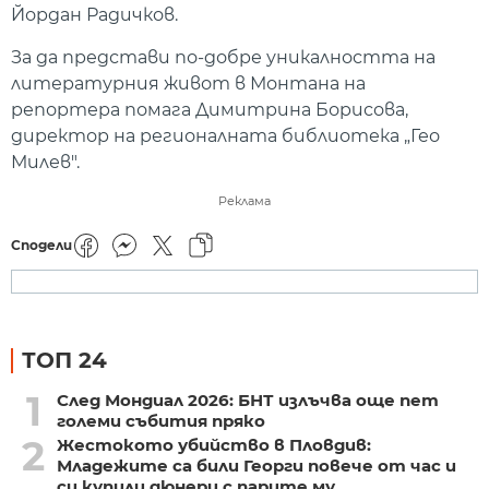
Йордан Радичков.
За да представи по-добре уникалността на
литературния живот в Монтана на
репортера помага Димитрина Борисова,
директор на регионалната библиотека „Гео
Милев".
Реклама
Сподели
ТОП 24
1
След Мондиал 2026: БНТ излъчва още пет
големи събития пряко
2
Жестокото убийство в Пловдив:
Младежите са били Георги повече от час и
си купили дюнери с парите му