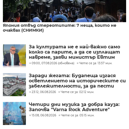
Япония отвъд стереотипите: 7 неща, които не
очаквах (СНИМКИ)
За културата не е най-важно само
колко са парите, а да се изплащат
навреме, заяви министър Евтим
Милошев
09:00, 07.08.2026 (обновена)
Чете се за: 13:57 мин.
Заради жегата: Будапеща изгася
осветлението на историческите си
забележителности, за да пести
енергия
23:12, 06.08.2026
Чете се за: 02:12 мин.
Четири дни музика за добра кауза:
Започва "Varna Rock Adventure"
15:08, 06.08.2026
Чете се за: 05:15 мин.