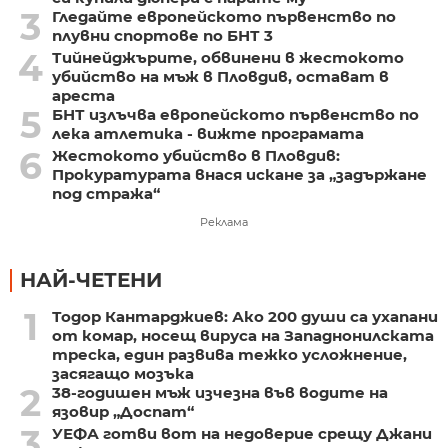
3
Гледайте европейското първенство по
плувни спортове по БНТ 3
4
Тийнейджърите, обвинени в жестокото
убийство на мъж в Пловдив, остават в
ареста
5
БНТ излъчва европейското първенство по
лека атлетика - вижте програмата
6
Жестокото убийство в Пловдив:
Прокуратурата внася искане за „задържане
под стража“
Реклама
НАЙ-ЧЕТЕНИ
1
Тодор Кантарджиев: Ако 200 души са ухапани
от комар, носещ вируса на Западнонилската
треска, един развива тежко усложнение,
засягащо мозъка
2
38-годишен мъж изчезна във водите на
язовир „Доспат“
3
УЕФА готви вот на недоверие срещу Джани