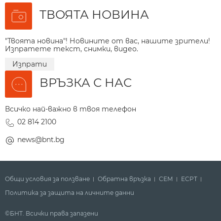
ТВОЯТА НОВИНА
"Твоята новина"! Новините от вас, нашите зрители!
Изпратете текст, снимки, видео.
Изпрати
ВРЪЗКА С НАС
Всичко най-важно в твоя телефон
02 814 2100
news@bnt.bg
Общи условия за ползване
Обратна връзка
СЕМ
ECPT
Политика за защита на личните данни
©БНТ. Всички права запазени