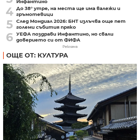
Инфантино
4
До 38° утре, на места ще има валежи и
гръмотевици
5
След Мондиал 2026: БНТ излъчва още пет
големи събития пряко
6
УЕФА поздрави Инфантино, но свали
доверието си от ФИФА
Реклама
ОЩЕ ОТ: КУЛТУРА