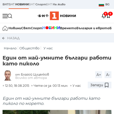
БНТ
БНТ
НОВИНИ
БНТ
Спорт
БНТ
На живо
BG
0
0
Новини
Свят
Спорт
Времето
България и еврото
Би
НАЗАД
Начало
Общество
У нас
Един от най-умните българи работи
като пиколо
Благой Цицелков
A+
A-
от
Всичко от автора
Запази
12:50, 18.08.2015
Чете се за: 00:13 мин.
У нас
Един от най-умните българи работи като
пиколо по морето.