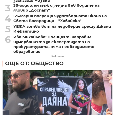
засягащо мозъка
3
38-годишен мъж изчезна във водите на
язовир „Доспат“
4
България посреща чудотворната икона на
Света Богородица – "Хавайска"
5
УЕФА готви вот на недоверие срещу Джани
Инфантино
6
Ива Михайлова: Полицаят, направил
измерванията за експертизата на
прокуратурата, няма необходимото
образование
Реклама
ОЩЕ ОТ: ОБЩЕСТВО