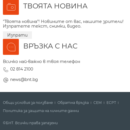
ТВОЯТА НОВИНА
"Твоята новина"! Новините от вас, нашите зрители!
Изпратете текст, снимки, видео.
Изпрати
ВРЪЗКА С НАС
Всичко най-важно в твоя телефон
02 814 2100
news@bnt.bg
Общи условия за ползване
Обратна връзка
СЕМ
ECPT
Политика за защита на личните данни
©БНТ. Всички права запазени