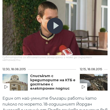
Субтитрите са автоматично генерирани и може да съдържат
неточности.
12:30, 18.08.2015
12:15, 18.08.2015
Списъкът с
кредиторите на КТБ е
достъпен с
електронен подпис
Един от най-умните българи работи като
пиколо по морето. 18-годишният Йордан