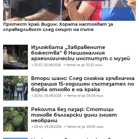
Протест край Видин: Хората настояват за
справедливост след смърт на пътя
Изложбата „Забравените
божества“ в Националния
археологически институт с музей
при БАН
20:57, 05.08.2026
Чете се за: 02:52 мин.
Втори шанс: След сложна гръбначна
операция 15-годишен състезател по
борба отново е на крака
20:54, 05.08.2026
Чете се за: 04:05 мин.
Реколта без пазар: Стотици
тонове български дини гният
необрани
20:45, 05.08.2026
Чете се за: 03:00 мин.