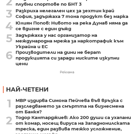
2
плувни спортове по БНТ 3
3
Разкриха нелегален цех за зехтин край
София, задържаха 7 тона продукт без марка
4
Юлиян Попов: Нивото на река Дунав няма да
се вдигне с един дъжд
5
Задържаха у нас организатор на
международна мрежа за наркотрафик към
Украйна и ЕС
6
Производители на дини не берат
продукцията си заради ниските изкупни
цени
Реклама
НАЙ-ЧЕТЕНИ
1
МВР издирва Симона Пейчева във връзка с
разследването за смъртта на бизнесмена
от Банкя?
2
Тодор Кантарджиев: Ако 200 души са ухапани
от комар, носещ вируса на Западнонилската
треска, един развива тежко усложнение,