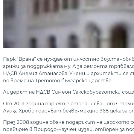
Парк “Врана” се нуждае от цялостно възстановяв
грижи за поддръжката му. А за ремонта трябвало
НДСВ Анелия Атанасова. Учени и архитекти се 
по време на Третото българско царство.
Лидерът на НДСВ Симеон Сакскобургготски също
От 2001 година паркът е стопанисван от Столи
Луиза Хробок даряват безвъзмездно 968 декар
През 2008 година обаче подаръкът на царското 
превърне в Природо-научен музей, отворен за по