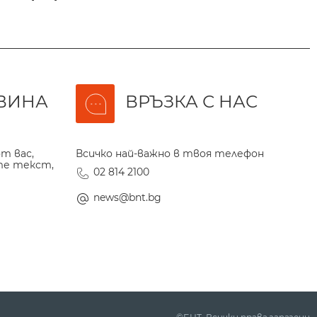
ВИНА
ВРЪЗКА С НАС
т вас,
Всичко най-важно в твоя телефон
те текст,
02 814 2100
news@bnt.bg