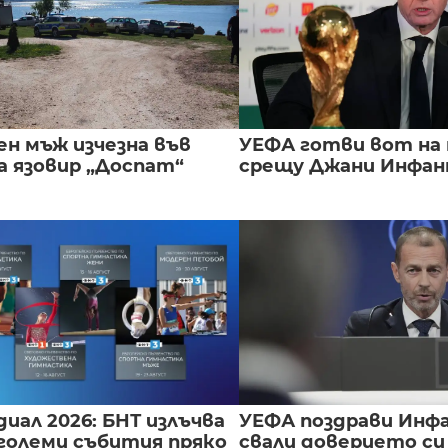
ен мъж изчезна във
УЕФА готви вот на
а язовир „Доспат“
срещу Джани Инфа
иал 2026: БНТ излъчва
УЕФА поздрави Инфа
големи събития пряко
свали доверието с