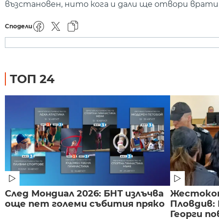
възстановен, нито кога и дали ще отвори врати
Сподели
ТОП 24
След Мондиал 2026: БНТ излъчва
Жестоко
още пет големи събития пряко
Пловдив:
Георги по