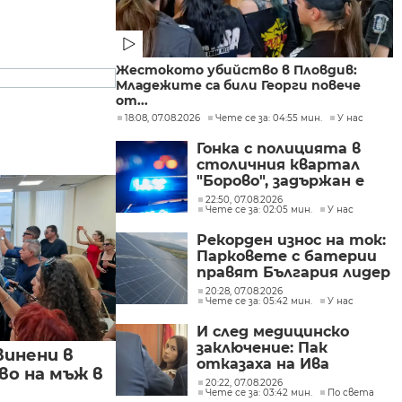
Жестокото убийство в Пловдив:
Младежите са били Георги повече
от...
18:08, 07.08.2026
Чете се за: 04:55 мин.
У нас
Гонка с полицията в
столичния квартал
"Борово", задържан е
мъж, у когото са
22:50, 07.08.2026
Чете се за: 02:05 мин.
У нас
намерени 460 000 евро
Рекорден износ на ток:
Парковете с батерии
правят България лидер
на пазара
20:28, 07.08.2026
Чете се за: 05:42 мин.
У нас
И след медицинско
заключение: Пак
винени в
отказаха на Ива
о на мъж в
Михайлова да се лекува
20:22, 07.08.2026
Чете се за: 03:42 мин.
По света
в България