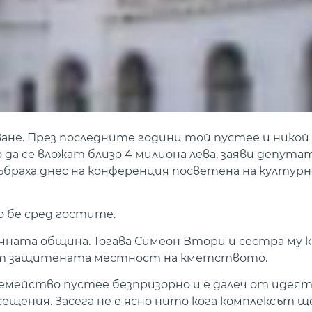
ане. През последните години той пустее и никой 
 да се вложат близо 4 милиона лева, заяви депут
събраха днес на конференция посветена на култу
 бе сред гостите.
чната община. Тогава Симеон Втори и сестра му 
а от защитената местност на кметството.
семейство пустее безпризорно и е далеч от идеята
сещения. Засега не е ясно нито кога комплексът щ