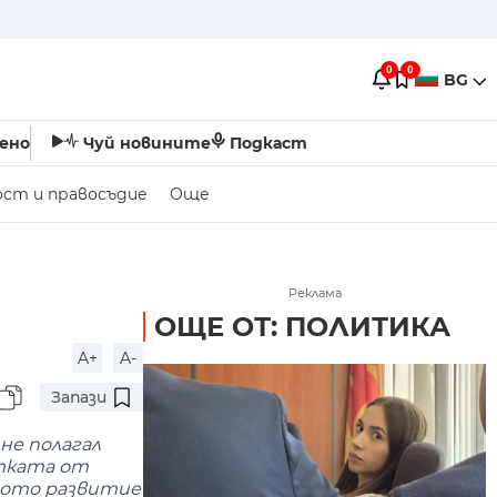
0
0
BG
ено
Чуй новините
Подкаст
ост и правосъдие
Още
Реклама
ОЩЕ ОТ: ПОЛИТИКА
A+
A-
Запази
не полагал
атката от
рното развитие