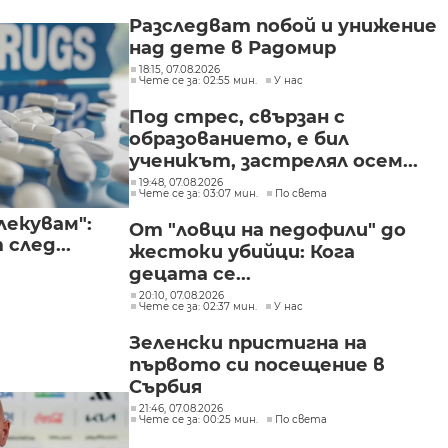
Разследват побой и унижение
над дете в Радомир
18:15, 07.08.2026
Чете се за: 02:55 мин.
У нас
Под стрес, свързан с
образованието, е бил
ученикът, застрелял осем...
19:48, 07.08.2026
Чете се за: 03:07 мин.
По света
лекувам":
От "ловци на педофили" до
след...
жестоки убийци: Кога
децата се...
20:10, 07.08.2026
Чете се за: 02:37 мин.
У нас
Зеленски пристигна на
първото си посещение в
Сърбия
21:46, 07.08.2026
Чете се за: 00:25 мин.
По света