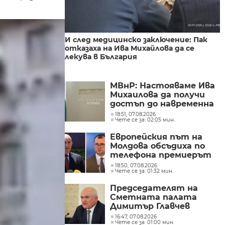
И след медицинско заключение: Пак
отказаха на Ива Михайлова да се
лекува в България
МВнР: Настояваме Ива
Михаилова да получи
достъп до навременна
и адекватна
18:51, 07.08.2026
Чете се за: 02:05 мин.
медицинска грижа
Европейския път на
Молдова обсъдиха по
телефона премиерът
Радев и молдовският
18:50, 07.08.2026
Чете се за: 01:32 мин.
му колега Тофан
Председателят на
Сметната палата
Димитър Главчев
проверява служебния
16:47, 07.08.2026
Чете се за: 01:00 мин.
премиер Димитър