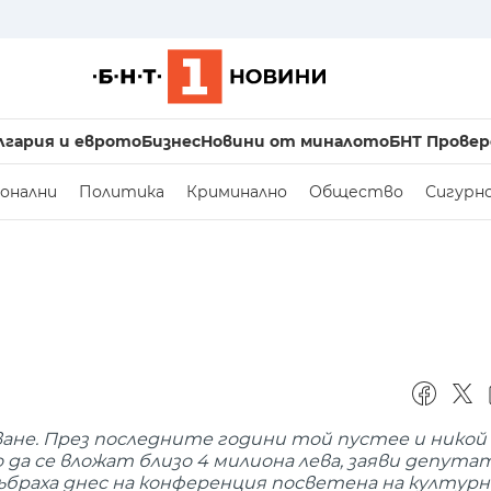
лгария и еврото
Бизнес
Новини от миналото
БНТ Провер
онални
Политика
Криминално
Общество
Сигурн
ане. През последните години той пустее и никой 
 да се вложат близо 4 милиона лева, заяви депут
събраха днес на конференция посветена на култу