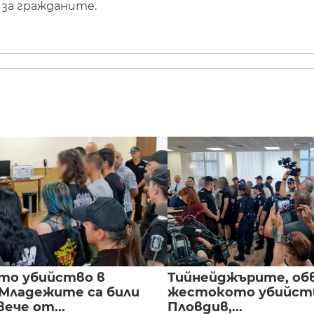
 за гражданите.
то убийство в
Тийнейджърите, об
 Младежите са били
жестокото убийств
вече от...
Пловдив,...