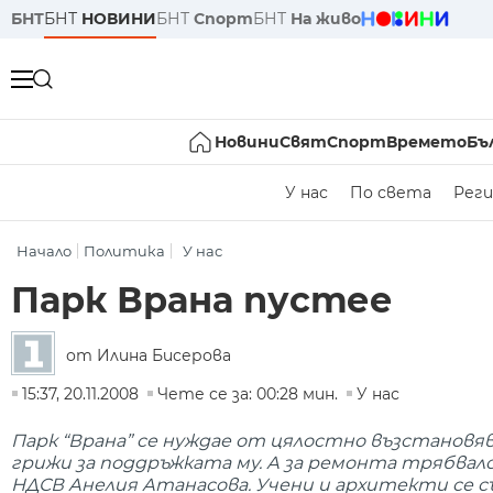
БНТ
БНТ
НОВИНИ
БНТ
Спорт
БНТ
На живо
Новини
Свят
Спорт
Времето
Бъ
У нас
По света
Реги
Начало
Политика
У нас
Парк Врана пустее
от Илина Бисерова
15:37, 20.11.2008
Чете се за: 00:28 мин.
У нас
Парк “Врана” се нуждае от цялостно възстановяв
грижи за поддръжката му. А за ремонта трябвало
НДСВ Анелия Атанасова. Учени и архитекти се 