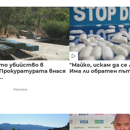
то убийство в
"Майко, искам да се 
 Прокуратурата внася
Има ли обратен път 
..
Реклама