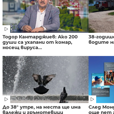
Тодор Кантарджиев: Ако 200
38-годиш
души са ухапани от комар,
водите н
носещ вируса...
До 38° утре, на места ще има
След Монд
валежи и гръмотевици
още пет 