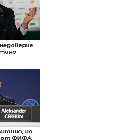
 недоверие
нтино
нтино, но
и от ФИФА