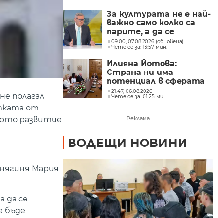
Главчев?
За културата не е най-
важно само колко са
парите, а да се
изплащат навреме,
09:00, 07.08.2026 (обновена)
Чете се за: 13:57 мин.
заяви министър Евтим
Милошев
Илияна Йотова:
Страна ни има
потенциал в сферата
на изкуствения
21:47, 06.08.2026
не полагал
Чете се за: 01:25 мин.
интелект и бизнесът
забелязва тези
атката от
перспективи
рното развитие
Реклама
ВОДЕЩИ НОВИНИ
княгиня Мария
 да се
е бъде