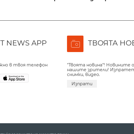
T NEWS APP
ТВОЯТА НО
ажно в твоя телефон
"Твоята новина"! Новините о
нашите зрители! Изпрате
снимки, видео.
Изпрати