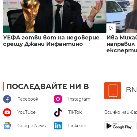
УЕФА готви вот на недоверие
Ива Миха
срещу Джани Инфантино
направил
експертиз
ПОСЛЕДВАЙТЕ НИ В
BN
Facebook
Instagram
Всичко най-в
YouTube
TikTok
Google News
LinkedIn