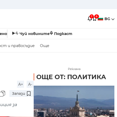
7
0
BG
ено
Чуй новините
Подкаст
ост и правосъдие
Още
Реклама
ОЩЕ ОТ: ПОЛИТИКА
A+
A-
Запази
иция за