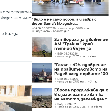
а председател
оказал напълно
"Било е не само побой, а и гавра с
жертвата": Младежи...
14:56, 06.08.2026
Чете се за: 06:00 мин.
Сигурност и правосъдие
не вижда
Затвориха за движение
АМ "Тракия" край
пътния възел за
Велинград заради
15:29, 06.08.2026
Чете се за: 01:37 мин.
У нас
пожар
"Галъп": 42% одобрение
на правителството на
Радев след първите 100
дни управление
12:50, 06.08.2026
Чете се за: 03:52 мин.
У нас
Европа продължава да е
в изгарящата хватка
на лятото, захлаждане
се очаква в края на
11:46, 06.08.2026
Чете се за: 02:15 мин.
По света
седмицата