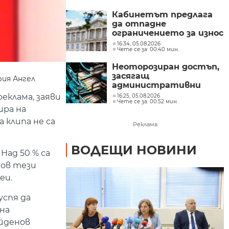
София – Пловдив
Кабинетът предлага
да отпадне
ограничението за износ
на нефтопродукти за
16:34, 05.08.2026
Чете се за: 00:40 мин.
ЕС
Неоторозиран достъп,
засягащ
рия Ангел
административни
мрежи, засякоха от
еклама, заяви
16:25, 05.08.2026
Чете се за: 00:52 мин.
Министерството на
ира на
иновациите
клипа не са
Реклама
ВОДЕЩИ НОВИНИ
Над 50 % са
нов тези
еи.
успя да
на
айденов