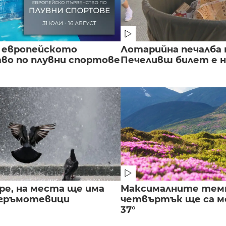
 европейското
Лотарийна печалба н
во по плувни спортове
Печеливш билет е на
ре, на места ще има
Максималните тем
 гръмотевици
четвъртък ще са ме
37°