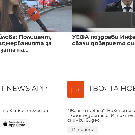
йлова: Полицаят,
УЕФА поздрави Инфа
 измерванията за
свали доверието с
ата на...
T NEWS APP
ТВОЯТА НО
ажно в твоя телефон
"Твоята новина"! Новините о
нашите зрители! Изпрате
снимки, видео.
Изпрати