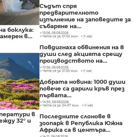
Съдът спря
предварителното
изпълнение на заповедите за
събаряне на...
а боклука:
15:06, 06.08.2026
мерен в...
Чете се за: 01:02 мин.
У нас
Повдигнаха обвинения на 8
души след акцията срещу
производството на...
10:56, 06.08.2026
Чете се за: 01:55 мин.
У нас
Добрата новина: 1000 души
повече са дарили кръв през
първата...
14:50, 06.08.2026
Чете се за: 04:07 мин.
У нас
ператури в
Последните слонове в
жду 32° и
зоопарк в Република Южна
Африка са в центъра...
14:21, 06.08.2026