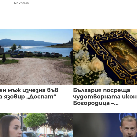
Реклама
ен мъж изчезна във
България посреща
а язовир „Доспат“
чудотворната икон
Богородица –...