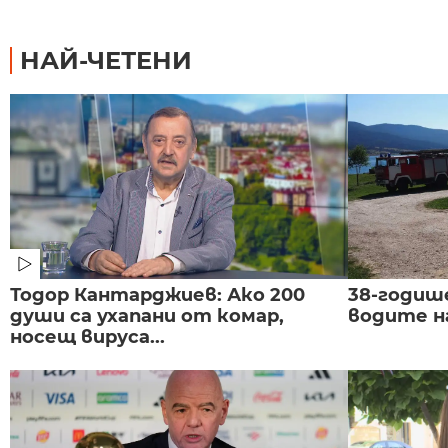
НАЙ-ЧЕТЕНИ
Тодор Кантарджиев: Ако 200
38-годиш
души са ухапани от комар,
водите н
носещ вируса...