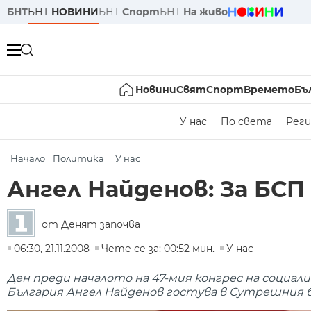
БНТ
БНТ
НОВИНИ
БНТ
Спорт
БНТ
На живо
Новини
Свят
Спорт
Времето
Бъ
У нас
По света
Реги
Начало
Политика
У нас
Ангел Найденов: За БСП
от Денят започва
06:30, 21.11.2008
Чете се за: 00:52 мин.
У нас
Ден преди началото на 47-мия конгрес на социа
България Ангел Найденов гостува в Сутрешния б