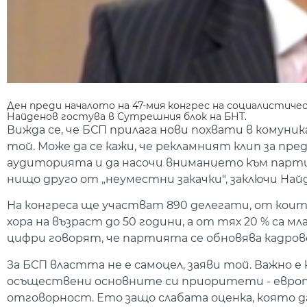
Ден преди началото на 47-мия конгрес на социалистиче
Найденов гостува в Сутрешния блок на БНТ.
Вижда се, че БСП прилага нови похвати в комуни
той. Може да се кажи, че рекламният клип за пр
аудиторията и да насочи вниманието към парти
нищо друго от „неуместни закачки", заключи Най
На конгреса ще участват 890 делегати, от които 
хора на възраст до 50 години, а от тях 20 % са м
цифри говорят, че партията се обновява кадров
За БСП властта не е самоцел, заяви той. Важно е 
осъществени основните си приоритети - европе
отговорност. Ето защо слабата оценка, която д