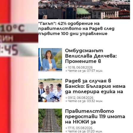
"Галъп": 42% одобрение на
правителството на Радев след
първите 100 дни управление
Омбудсманът
Велислава Делчева:
Промените в
трудовото
10:18, 06.08.2026
Чете се за: 07:57 мин.
законодателство не
могат да се правят
Радев за случая в
през бюджета
Банско: България няма
да толерира езика на
омразата
09:12, 06.08.2026
Чете се за: 03:32 мин.
Правителството
предостави 119 имота
на НКЖИ за
модернизацията на
17:15, 05.08.2026
Чете се за: 01:20 мин.
железопътната линия