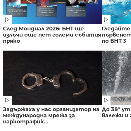
След Мондиал 2026: БНТ ще
Гледайте
излъчи още пет големи събития
първенст
пряко
по БНТ 3
Задържаха у нас организатор на
До 38° ут
международна мрежа за
валежи и
наркотрафик...