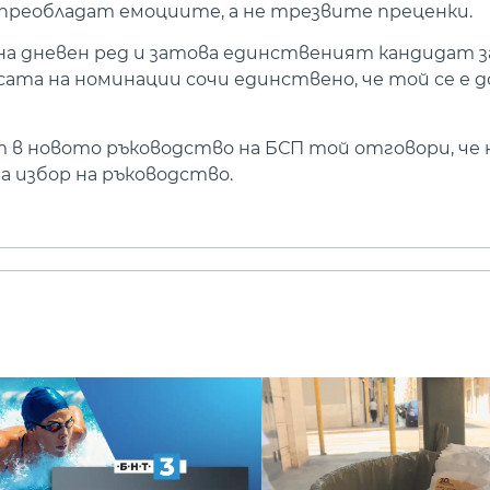
 преобладат емоциите, а не трезвите преценки.
а дневен ред и затова единственият кандидат з
ата на номинации сочи единствено, че той се е д
т в новото ръководство на БСП той отговори, че 
а избор на ръководство.