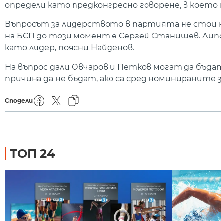
определи като предконгресно говорене, в което
Въпросът за лидерството в партията не стои н
на БСП до този момент е Сергей Станишев. Липс
като лидер, поясни Найденов.
На въпрос дали Овчаров и Петков могат да бъда
причина да не бъдат, ако са сред номинираните з
Сподели
ТОП 24