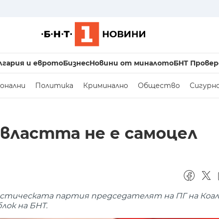
лгария и еврото
Бизнес
Новини от миналото
БНТ Провер
онални
Политика
Криминално
Общество
Сигурн
 властта не е самоцел
листическата партия председателят на ПГ на Коал
лок на БНТ.