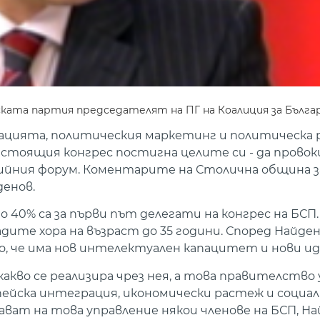
ската партия председателят на ПГ на Коалиция за Бълга
кацията, политическия маркетинг и политическа р
едстоящия конгрес постигна целите си - да провок
йния форум. Коментарите на Столична община за 
денов.
40% са за първи път делегати на конгрес на БСП. 
ладите хора на възраст до 35 години. Според Найде
о, че има нов интелектуален капацитет и нови ид
какво се реализира чрез нея, а това правителство 
йска интеграция, икономически растеж и социал
ават на това управление някои членове на БСП, Н