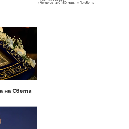
Чете се за: 04:50 мин.
По света
а на Света