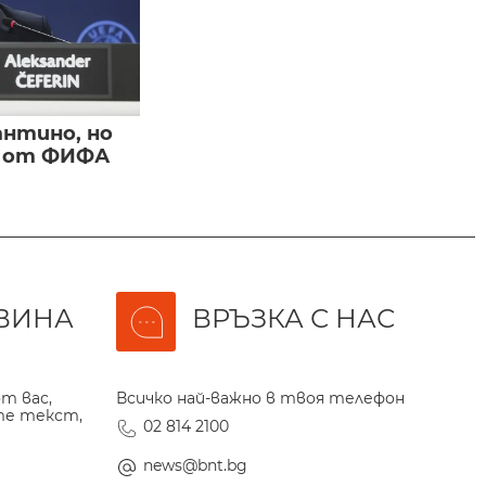
нтино, но
и от ФИФА
ВИНА
ВРЪЗКА С НАС
т вас,
Всичко най-важно в твоя телефон
те текст,
02 814 2100
news@bnt.bg