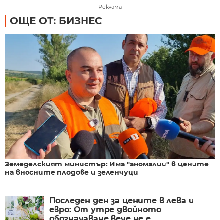
Реклама
ОЩЕ ОТ: БИЗНЕС
Земеделският министър: Има "аномалии" в цените
на вносните плодове и зеленчуци
Последен ден за цените в лева и
евро: От утре двойното
обозначаване вече не е