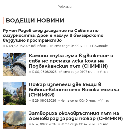
Реклама
ВОДЕЩИ НОВИНИ
Румен Радев след заседание на Съвета по
сигурността: Дрон е нахлул в българското
въздушно пространство
12:09, 08.08.2026 (обновена)
Чете се за: 04:00 мин.
Политика
Камион спука гума в движение и
едва не премаза лека кола на
Подбалканския път (СНИМКИ)
12:00, 08.08.2026
Чете се за: 01:07 мин.
У нас
Пожар изпепели две къщи в
бобошевското село Висока могила
(СНИМКИ)
13:29, 08.08.2026
Чете се за: 00:40 мин.
У нас
Затвориха околовръстния път на
Асеновград заради пожар (СНИМКИ)
12:32, 08.08.2026
Чете се за: 00:42 мин.
У нас