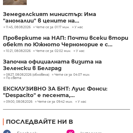
Земеделският министър: Има
"аномалии" в цените на...
11:45, 08.08.2026
Чете се за: 01:17 мин.
У нас
Проверките на НАП: Почти всеки втори
обект по Южното Черноморие е с...
10:21, 08.08.2026
Чете се за: 02:02 мин.
У нас
Започна официалната визита на
Зеленски в Белград
08:27, 08.08.2026 (обновена)
Чете се за: 04:07 мин.
По света
ЕКСКЛУЗИВНО ЗА БНТ: Луис Фонси:
"Despacito" е песента,...
09:00, 08.08.2026
Чете се за: 09:42 мин.
У нас
ПОСЛЕДВАЙТЕ НИ В