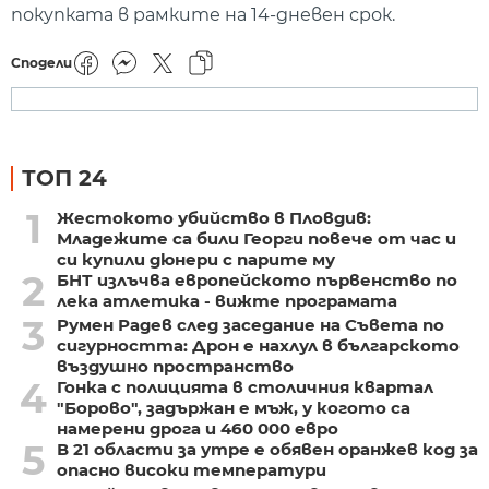
покупката в рамките на 14-дневен срок.
Сподели
ТОП 24
1
Жестокото убийство в Пловдив:
Младежите са били Георги повече от час и
си купили дюнери с парите му
2
БНТ излъчва европейското първенство по
лека атлетика - вижте програмата
3
Румен Радев след заседание на Съвета по
сигурността: Дрон е нахлул в българското
въздушно пространство
4
Гонка с полицията в столичния квартал
"Борово", задържан е мъж, у когото са
намерени дрога и 460 000 евро
5
В 21 области за утре е обявен оранжев код за
опасно високи температури