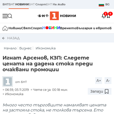
БНТ
БНТ
НОВИНИ
БНТ
Спорт
БНТ
На живо
BG
2
0
Новини
Свят
Спорт
Времето
България и еврото
Би
НАЗАД
Начало
Бизнес
Икономика
Игнат Арсенов, КЗП: Следете
цената на дадена стока преди
очаквани промоции
A+
A-
от БНТ
06:59, 05.11.2019
Чете се за: 00:18 мин.
Запази
Икономика
Много често търговците намаляват цената
на застояла стока, не толкова търсена. Ето