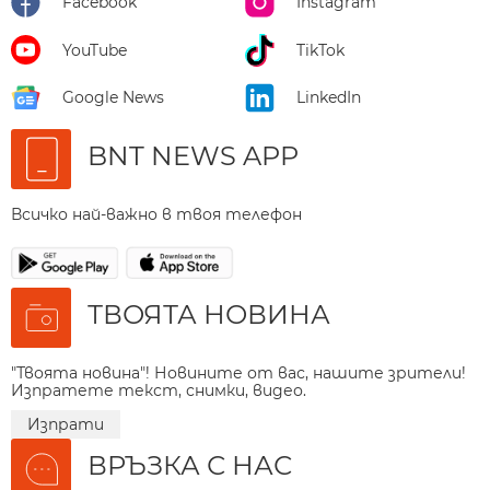
Facebook
Instagram
YouTube
TikTok
Google News
LinkedIn
BNT NEWS APP
Всичко най-важно в твоя телефон
ТВОЯТА НОВИНА
"Твоята новина"! Новините от вас, нашите зрители!
Изпратете текст, снимки, видео.
Изпрати
ВРЪЗКА С НАС