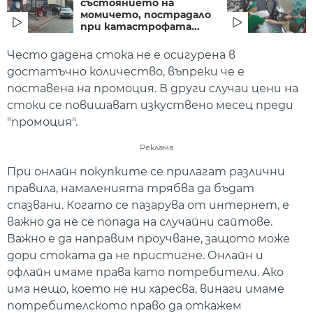
състоянието на
момичето, пострадало
при катастрофата...
Често дадена стока не е осигурена в
достатъчно количество, въпреки че е
поставена на промоция. В други случаи цени на
стоки се повишават изкуствено месец преди
"промоция".
Реклама
При онлайн покупките се прилагат различни
правила, намаленията трябва да бъдат
спазвани. Когато се пазарува от интернет, е
важно да не се попада на случайни сайтове.
Важно е да направим проучване, защото може
дори стоката да не пристигне. Онлайн и
офлайн имаме права като потребители. Ако
има нещо, което не ни харесва, винаги имаме
потребителското право да откажем