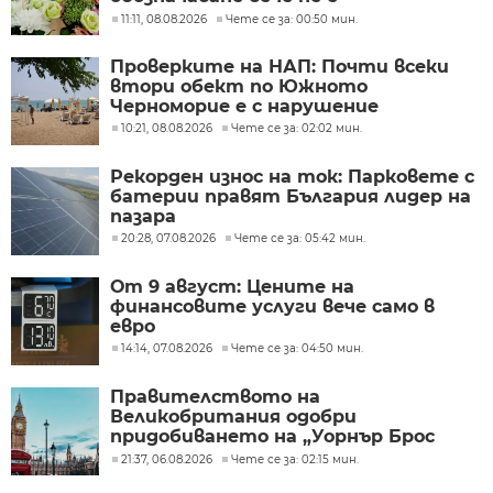
задължително
11:11, 08.08.2026
Чете се за: 00:50 мин.
Проверките на НАП: Почти всеки
втори обект по Южното
Черноморие е с нарушение
10:21, 08.08.2026
Чете се за: 02:02 мин.
Рекорден износ на ток: Парковете с
батерии правят България лидер на
пазара
20:28, 07.08.2026
Чете се за: 05:42 мин.
От 9 август: Цените на
финансовите услуги вече само в
евро
14:14, 07.08.2026
Чете се за: 04:50 мин.
Правителството на
Великобритания одобри
придобиването на „Уорнър Брос
Дискавъри“ от „Парамаунт“ за 110
21:37, 06.08.2026
Чете се за: 02:15 мин.
млрд. долара