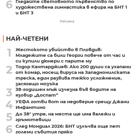
6
Гледайте световното първенство по
художествена гимнастика в ефира на БНТ 1
и БНТ 3
Реклама
НАЙ-ЧЕТЕНИ
1
Жестокото убийство в Пловдив:
Младежите са били Георги повече от час и
си купили дюнери с парите му
2
Тодор Кантарджиев: Ако 200 души са ухапани
от комар, носещ вируса на Западнонилската
треска, един развива тежко усложнение,
засягащо мозъка
3
38-годишен мъж изчезна във водите на
язовир „Доспат“
4
УЕФА готви вот на недоверие срещу Джани
Инфантино
5
До 38° утре, на места ще има валежи и
гръмотевици
6
След Мондиал 2026: БНТ излъчва още пет
големи събития пряко