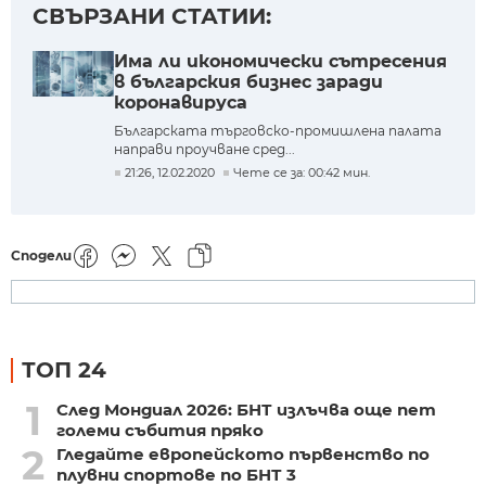
СВЪРЗАНИ СТАТИИ:
Има ли икономически сътресения
в българския бизнес заради
коронавируса
Българската търговско-промишлена палата
направи проучване сред...
21:26, 12.02.2020
Чете се за: 00:42 мин.
Сподели
ТОП 24
1
След Мондиал 2026: БНТ излъчва още пет
големи събития пряко
2
Гледайте европейското първенство по
плувни спортове по БНТ 3