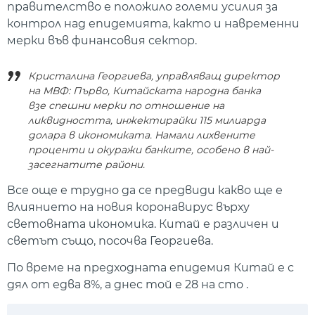
правителство е положило големи усилия за
контрол над епидемията, както и навременни
мерки във финансовия сектор.
Кристалина Георгиева, управляващ директор
на МВФ: Първо, Китайската народна банка
взе спешни мерки по отношение на
ликвидността, инжектирайки 115 милиарда
долара в икономиката. Намали лихвените
проценти и окуражи банките, особено в най-
засегнатите райони.
Все още е трудно да се предвиди какво ще е
влиянието на новия коронавирус върху
световната икономика. Китай е различен и
светът също, посочва Георгиева.
По време на предходната епидемия Китай е с
дял от едва 8%, а днес той е 28 на сто .