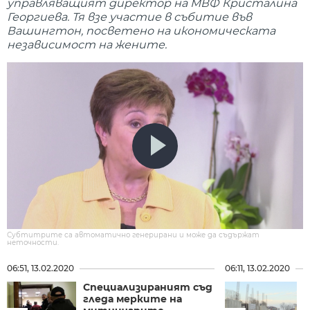
управляващият директор на МВФ Кристалина
Георгиева. Тя взе участие в събитие във
Вашингтон, посветено на икономическата
независимост на жените.
Субтитрите са автоматично генерирани и може да съдържат
неточности.
06:51, 13.02.2020
06:11, 13.02.2020
Специализираният съд
гледа мерките на
з