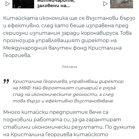
митничарите,
заловени на...
Китайската икономика ще се възстанови бързо
и ефективно, след като беше изправена пред
сериозни изпитания заради коронавируса. Това
прогнозира управляващият директор на
Международния валутен фонд Кристалина
Георгиева.
Реклама
Кристалина Георгиева, управляващ директор
на МВФ: Най-вероятният сценарий е рязък
спад на икономическите дейности, а след
това бързо и ефективно възстановяване.
Много китайски предприятия вече са
подновили работата си, за да гарантират
стабилни икономически резултати. По думите
на Кристалина Георгиева китайското