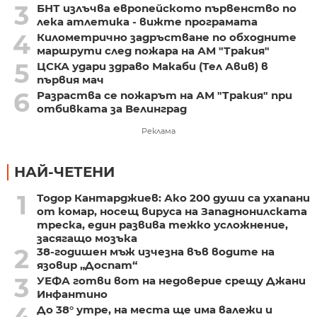
3
БНТ излъчва европейското първенство по
лека атлетика - вижте програмата
4
Километрично задръстване по обходните
маршрути след пожара на АМ "Тракия"
5
ЦСКА удари здраво Макаби (Тел Авив) в
първия мач
6
Разраства се пожарът на АМ "Тракия" при
отбивката за Велинград
Реклама
НАЙ-ЧЕТЕНИ
1
Тодор Кантарджиев: Ако 200 души са ухапани
от комар, носещ вируса на Западнонилската
треска, един развива тежко усложнение,
засягащо мозъка
2
38-годишен мъж изчезна във водите на
язовир „Доспат“
3
УЕФА готви вот на недоверие срещу Джани
Инфантино
4
До 38° утре, на места ще има валежи и