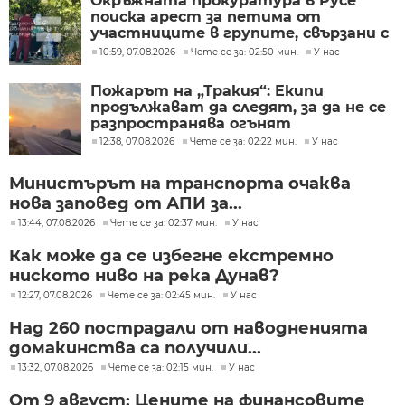
Окръжната прокуратура в Русе
поиска арест за петима от
участниците в групите, свързани с
разбитата лаборатория за
10:59, 07.08.2026
Чете се за: 02:50 мин.
У нас
фентанил
Пожарът на „Тракия“: Екипи
продължават да следят, за да не се
разпространява огънят
12:38, 07.08.2026
Чете се за: 02:22 мин.
У нас
Министърът на транспорта очаква
нова заповед от АПИ за...
13:44, 07.08.2026
Чете се за: 02:37 мин.
У нас
Как може да се избегне екстремно
ниското ниво на река Дунав?
12:27, 07.08.2026
Чете се за: 02:45 мин.
У нас
Над 260 пострадали от наводненията
домакинства са получили...
13:32, 07.08.2026
Чете се за: 02:15 мин.
У нас
От 9 август: Цените на финансовите