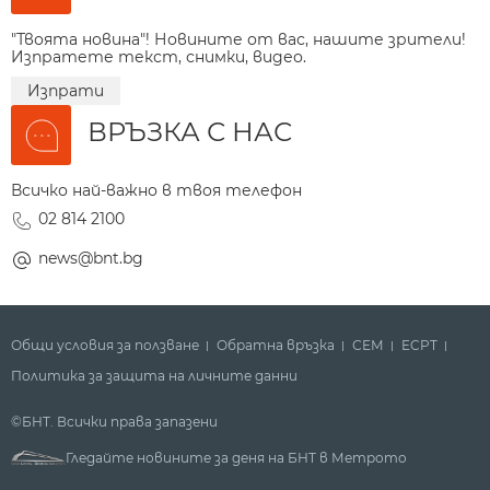
"Твоята новина"! Новините от вас, нашите зрители!
Изпратете текст, снимки, видео.
Изпрати
ВРЪЗКА С НАС
Всичко най-важно в твоя телефон
02 814 2100
news@bnt.bg
Общи условия за ползване
Обратна връзка
СЕМ
ECPT
Политика за защита на личните данни
©БНТ. Всички права запазени
Гледайте новините за деня на БНТ в Метрото