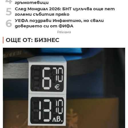
гръмотевици
5
След Мондиал 2026: БНТ излъчва още пет
големи събития пряко
6
УЕФА поздрави Инфантино, но свали
доверието си от ФИФА
Реклама
ОЩЕ ОТ: БИЗНЕС