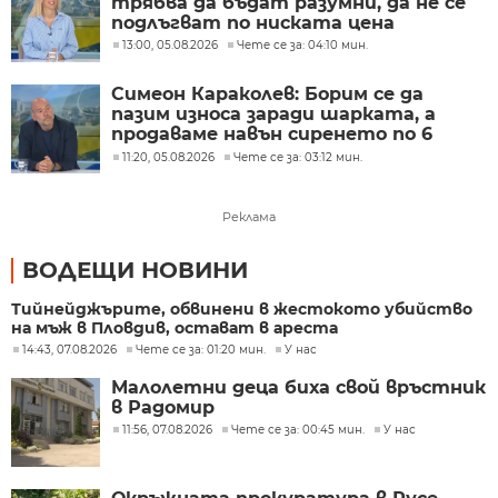
трябва да бъдат разумни, да не се
подлъгват по ниската цена
13:00, 05.08.2026
Чете се за: 04:10 мин.
Симеон Караколев: Борим се да
пазим износа заради шарката, а
продаваме навън сиренето по 6
евро, тук го купуваме по 15-18 евро
11:20, 05.08.2026
Чете се за: 03:12 мин.
Реклама
ВОДЕЩИ НОВИНИ
Тийнейджърите, обвинени в жестокото убийство
на мъж в Пловдив, остават в ареста
14:43, 07.08.2026
Чете се за: 01:20 мин.
У нас
Малолетни деца биха свой връстник
в Радомир
11:56, 07.08.2026
Чете се за: 00:45 мин.
У нас