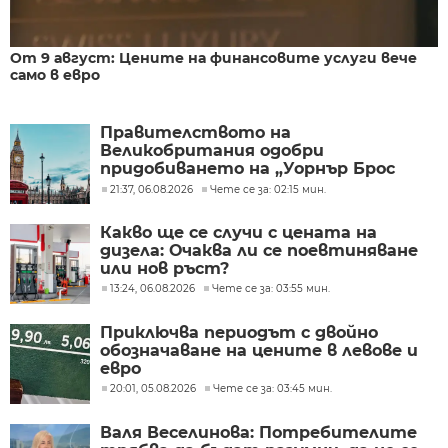
От 9 август: Цените на финансовите услуги вече
само в евро
Правителството на
Великобритания одобри
придобиването на „Уорнър Брос
Дискавъри“ от „Парамаунт“ за 110
21:37, 06.08.2026
Чете се за: 02:15 мин.
млрд. долара
Какво ще се случи с цената на
дизела: Очаква ли се поевтиняване
или нов ръст?
13:24, 06.08.2026
Чете се за: 03:55 мин.
Приключва периодът с двойно
обозначаване на цените в левове и
евро
20:01, 05.08.2026
Чете се за: 03:45 мин.
Валя Веселинова: Потребителите