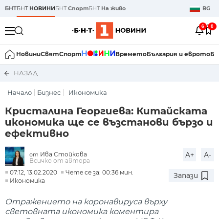
БНТ
БНТ
НОВИНИ
БНТ
Спорт
БНТ
На живо
BG
6
0
Новини
Свят
Спорт
Времето
България и еврото
Би
НАЗАД
Начало
Бизнес
Икономика
Кристалина Георгиева: Китайската
икономика ще се възстанови бързо и
ефективно
Ива Стойкова
A+
A-
от
Всичко от автора
07:12, 13.02.2020
Чете се за: 00:36 мин.
Запази
Икономика
Отражението на коронавируса върху
световната икономика коментира