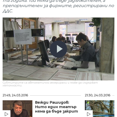
та година. Той няма да бъде задължителен, а
препоръчителен за фирмите, регистрирани по
ДДС.
Субтитрите са автоматично генерирани и може да съдържат
неточности.
21:49, 24.03.2016
21:30, 24.03.2016
Вежди Рашидов:
Нито един театър
няма да бъде закрит