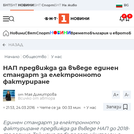
БНТ
БНТ
НОВИНИ
БНТ
Спорт
БНТ
На живо
BG
2
0
Новини
Свят
Спорт
Времето
България и еврото
Би
НАЗАД
Начало
Общество
У нас
НАП предвижда да въведе единен
стандарт за електронното
фактуриране
Мая Димитрова
A+
A-
от
Всичко от автора
Запази
21:53, 24.03.2016
Чете се за: 00:33 мин.
У нас
Единен стандарт за електронното
фактуриране предвижда да въведе НАП до 2018-