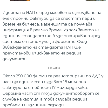
Идеята на НАП е чрез масовото използване на
електронни фактури да се спестят пари и
време на бизнеса, а агенцията да получава
информация в реално време. Използването на
единния стандарт ще бъде поощрявано чрез
система от стимули за фирмите. След
въвеждането на стандарта НАП ще
преустанови изискването на редица
документи.
Реклама
Около 250 000 фирми са регистрирани по ДДС у
нас и за един месец издават 18 милиона
фактури на стойност 17 милиарда лева.
Огромна част от този документооборот се
случва на хартия, а това създава редица
проблеми и излишни разходи.