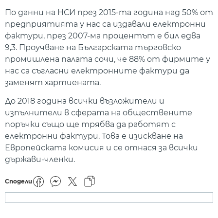
По данни на НСИ през 2015-та година над 50% от
предприятията у нас са издавали електронни
фактури, през 2007-ма процентът е бил едва
9,3. Проучване на Българската търговско
промишлена палата сочи, че 88% от фирмите у
нас са съгласни електронните фактури да
заменят хартиената.
До 2018 година всички възложители и
изпълнители в сферата на обществените
поръчки също ще трябва да работят с
електронни фактури. Това е изискване на
Европейската комисия и се отнася за всички
държави-членки.
Сподели