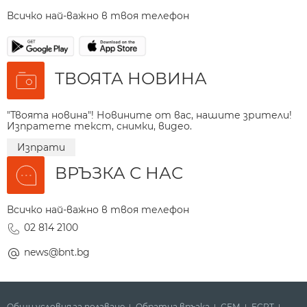
Всичко най-важно в твоя телефон
ТВОЯТА НОВИНА
"Твоята новина"! Новините от вас, нашите зрители!
Изпратете текст, снимки, видео.
Изпрати
ВРЪЗКА С НАС
Всичко най-важно в твоя телефон
02 814 2100
news@bnt.bg
Общи условия за ползване
Обратна връзка
СЕМ
ECPT