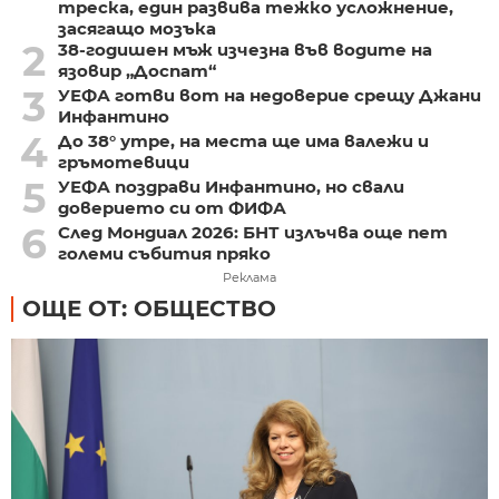
треска, един развива тежко усложнение,
засягащо мозъка
2
38-годишен мъж изчезна във водите на
язовир „Доспат“
3
УЕФА готви вот на недоверие срещу Джани
Инфантино
4
До 38° утре, на места ще има валежи и
гръмотевици
5
УЕФА поздрави Инфантино, но свали
доверието си от ФИФА
6
След Мондиал 2026: БНТ излъчва още пет
големи събития пряко
Реклама
ОЩЕ ОТ: ОБЩЕСТВО