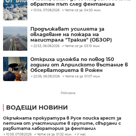
обратен път след фентанила
10:04, 07.08.2026
Чете се за: 04:50 мин.
Продължават усилията за
овладяване на пожара на
магистрала "Тракия" (ОБЗОР)
22:53, 06.08.2026
Чете се за: 03:10 мин.
Откриха изложба по повод 150
години от Априлското въстание в
Обсерваторията в Рожен
22:06, 06.08.2026
Чете се за: 01:07 мин.
Реклама
ВОДЕЩИ НОВИНИ
Окръжната прокуратура в Русе поиска арест за
петима от участниците в групите, свързани с
разбитата лаборатория за фентанил
10:59, 07.08.2026
Чете се за: 01:32 мин.
У нас