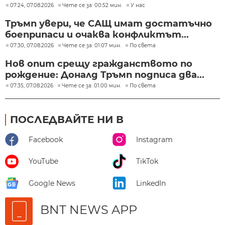
07:24, 07.08.2026
Чете се за: 00:52 мин.
У нас
Тръмп увери, че САЩ имат достатъчно
боеприпаси и очаква конфликтът...
07:30, 07.08.2026
Чете се за: 01:07 мин.
По света
Нов опит срещу гражданството по
рождение: Доналд Тръмп подписа два...
07:35, 07.08.2026
Чете се за: 01:00 мин.
По света
ПОСЛЕДВАЙТЕ НИ В
Facebook
Instagram
YouTube
TikTok
Google News
LinkedIn
BNT NEWS APP