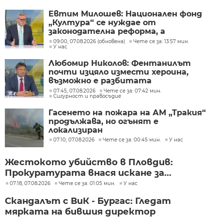
Евтим Милошев: Национален фонд
„Култура“ се нуждае от
законодателна реформа, а
процесите в министерството ще
09:00, 07.08.2026 (обновена)
Чете се за: 13:57 мин.
У нас
бъдат максимално прозрачни
Любомир Николов: Фентанилът
почти изцяло измести хероина,
възможно е разбитата
лаборатория да е единствената у
07:45, 07.08.2026
Чете се за: 07:42 мин.
Сигурност и правосъдие
нас
Гасенето на пожара на АМ „Тракия“
продължава, но огънят е
локализиран
07:10, 07.08.2026
Чете се за: 00:45 мин.
У нас
Жестокото убийство в Пловдив:
Прокуратурата внася искане за...
07:18, 07.08.2026
Чете се за: 01:05 мин.
У нас
Скандалът с ВиК - Бургас: Гледат
мярката на бившия директор