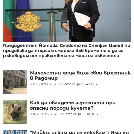
Президентът Йотова: Словото на Стефан Цанев ни
призовава да търсим смисъла във времето и да се
ръководим от нравствената мяра на съвестта
Малолетни деца биха свой връстник
в Радомир
11:56, 07.08.2026
Чете се за: 00:45 мин.
Как да овладеем агресията при
опасни породи кучета?
10:20, 07.08.2026
Чете се за: 05:00 мин.
"Майко, искам да се лекувам": Има ли