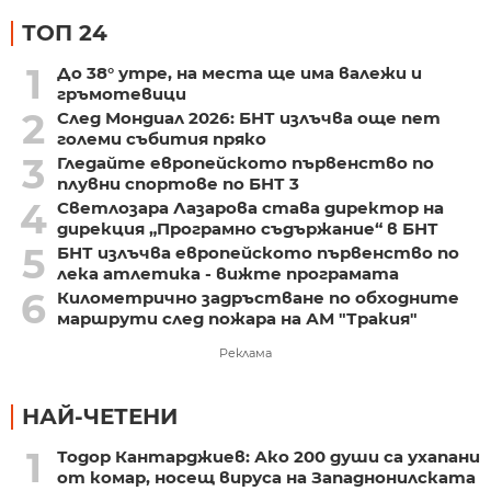
ТОП 24
1
До 38° утре, на места ще има валежи и
гръмотевици
2
След Мондиал 2026: БНТ излъчва още пет
големи събития пряко
3
Гледайте европейското първенство по
плувни спортове по БНТ 3
4
Светлозара Лазарова става директор на
дирекция „Програмно съдържание“ в БНТ
5
БНТ излъчва европейското първенство по
лека атлетика - вижте програмата
6
Километрично задръстване по обходните
маршрути след пожара на АМ "Тракия"
Реклама
НАЙ-ЧЕТЕНИ
1
Тодор Кантарджиев: Ако 200 души са ухапани
от комар, носещ вируса на Западнонилската