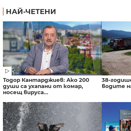
НАЙ-ЧЕТЕНИ
Тодор Кантарджиев: Ако 200
38-годиш
души са ухапани от комар,
водите н
носещ вируса...