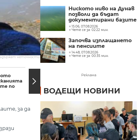
Ниското ниво на Дунав
позволи да бъдат
документирани базите
на Константиновия
15:06, 07.08.2026
Чете се за: 02:22 мин.
мост при с. Гиген
Започва изплащането
на пенсиите
14:48, 07.08.2026
Чете се за: 00:35 мин.
съдържат неточности.
12:23, 08.05.2018
11:55,
вото
Близо половината от
Реклама
исканията
българските
ите по
пенсионери живеят в
ВОДЕЩИ НОВИНИ
риск от бедност
аите, за да
зрази