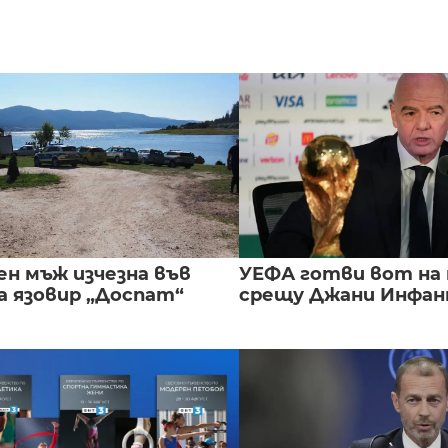
ен мъж изчезна във
УЕФА готви вот на
а язовир „Доспат“
срещу Джани Инфа