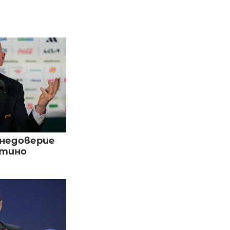
 недоверие
нтино