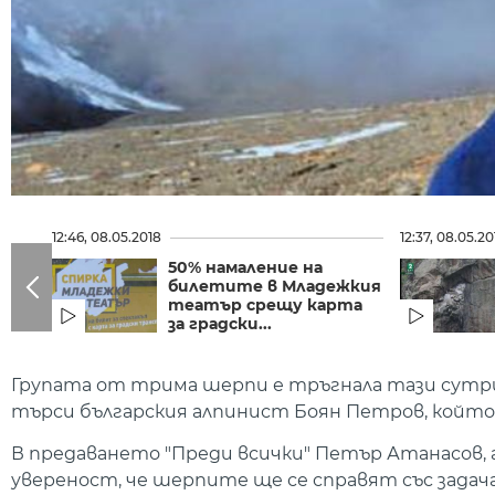
12:46, 08.05.2018
12:37, 08.05.20
50% намаление на
билетите в Младежкия
театър срещу карта
за градски...
Групата от трима шерпи е тръгнала тази сутрин
търси българския алпинист Боян Петров, който 
В предаването "Преди всички" Петър Атанасов,
увереност, че шерпите ще се справят със задач