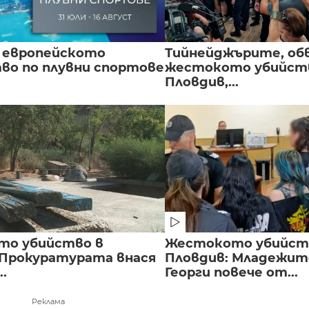
 европейското
Тийнейджърите, об
во по плувни спортове
жестокото убийств
Пловдив,...
то убийство в
Жестокото убийст
 Прокуратурата внася
Пловдив: Младежите
..
Георги повече от...
Реклама