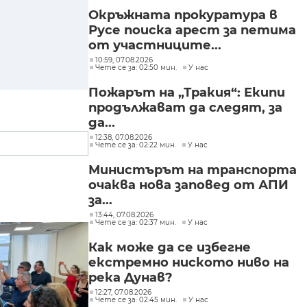
Окръжната прокуратура в
Русе поиска арест за петима
от участниците...
10:59, 07.08.2026
Чете се за: 02:50 мин.
У нас
Пожарът на „Тракия“: Екипи
продължават да следят, за
да...
12:38, 07.08.2026
Чете се за: 02:22 мин.
У нас
Министърът на транспорта
очаква нова заповед от АПИ
за...
13:44, 07.08.2026
Чете се за: 02:37 мин.
У нас
Как може да се избегне
екстремно ниското ниво на
река Дунав?
12:27, 07.08.2026
Чете се за: 02:45 мин.
У нас