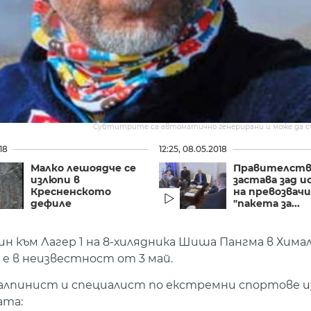
Субтитрите са автоматично генерирани и може да 
18
12:25, 08.05.2018
Малко лешоядче се
Правителст
излюпи в
застава зад 
Кресненското
на превозвач
дефиле
"пакета за...
 към Лагер 1 на 8-хилядника Шиша Пангма в Химал
е в неизвестност от 3 май.
 алпинист и специалист по екстремни спортове и
ата: