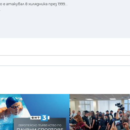
 атакувал 8 хилядника през 1999...
.