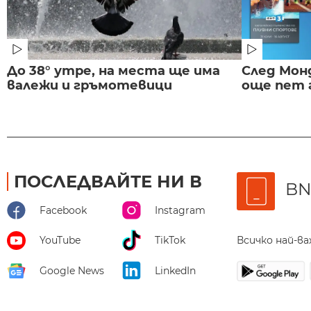
До 38° утре, на места ще има
След Монд
валежи и гръмотевици
още пет 
ПОСЛЕДВАЙТЕ НИ В
BN
Facebook
Instagram
Всичко най-в
YouTube
TikTok
Google News
LinkedIn