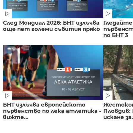
След Мондиал 2026: БНТ излъчва
Гледайте
още пет големи събития пряко
първенст
по БНТ 3
БНТ излъчва европейското
Жестоко
първенство по лека атлетика -
Пловдив:
вижте...
искане за.