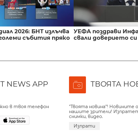
иал 2026: БНТ излъчва
УЕФА поздрави Инфа
големи събития пряко
свали доверието с
T NEWS APP
ТВОЯТА НО
ажно в твоя телефон
"Твоята новина"! Новините о
нашите зрители! Изпрате
снимки, видео.
Изпрати