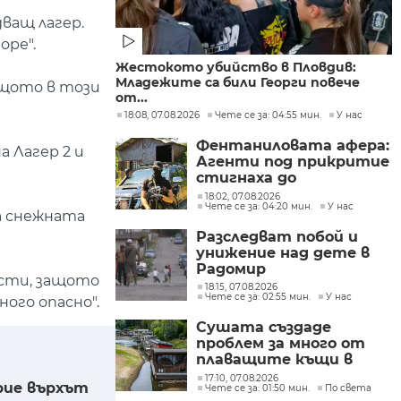
ващ лагер.
оре".
Жестокото убийство в Пловдив:
Младежите са били Георги повече
ащото в този
от...
18:08, 07.08.2026
Чете се за: 04:55 мин.
У нас
Фентаниловата афера:
а Лагер 2 и
Агенти под прикритие
стигнаха до
лабораторията във
18:02, 07.08.2026
Чете се за: 04:20 мин.
У нас
„Факултета“
а снежната
Разследват побой и
унижение над дете в
Радомир
ости, защото
18:15, 07.08.2026
Чете се за: 02:55 мин.
У нас
ого опасно".
Сушата създаде
проблем за много от
плаващите къщи в
Нидерландия
17:10, 07.08.2026
рие върхът
Чете се за: 01:50 мин.
По света