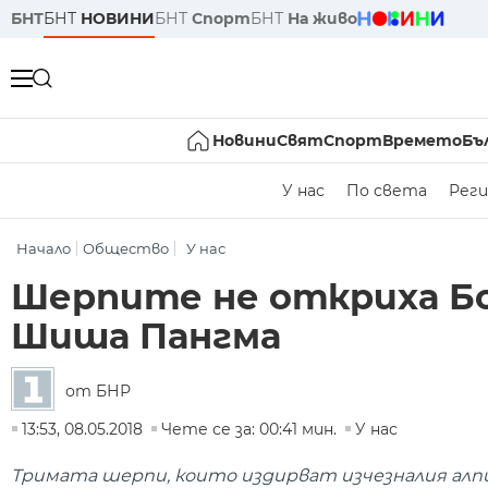
БНТ
БНТ
НОВИНИ
БНТ
Спорт
БНТ
На живо
Новини
Свят
Спорт
Времето
Бъ
У нас
По света
Реги
Начало
Общество
У нас
Шерпите не откриха Боя
Шиша Пангма
от БНР
13:53, 08.05.2018
Чете се за: 00:41 мин.
У нас
Тримата шерпи, които издирват изчезналия алпи