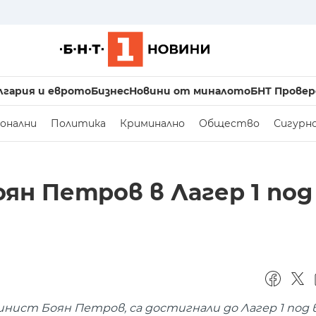
лгария и еврото
Бизнес
Новини от миналото
БНТ Провер
онални
Политика
Криминално
Общество
Сигурн
н Петров в Лагер 1 под
нист Боян Петров, са достигнали до Лагер 1 под