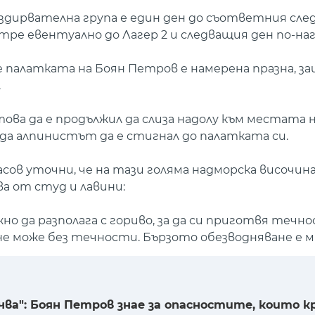
здирвателна група е един ден до съответния след
тре евентуално до Лагер 2 и следващия ден по-наг
 палатката на Боян Петров е намерена празна, з
.
това да е продължил да слиза надолу към местата н
жда алпинистът да е стигнал до палатката си.
ов уточни, че на тази голяма надморска височин
а от студ и лавини:
но да разполага с гориво, за да си приготвя течн
е може без течности. Бързото обезводняване е мн
чва": Боян Петров знае за опасностите, които к