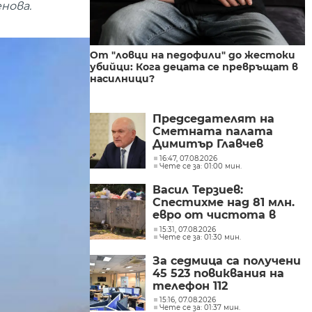
нова.
От "ловци на педофили" до жестоки
убийци: Кога децата се превръщат в
насилници?
Председателят на
Сметната палата
Димитър Главчев
проверява служебния
16:47, 07.08.2026
Чете се за: 01:00 мин.
премиер Димитър
Главчев?
Васил Терзиев:
Спестихме над 81 млн.
евро от чистота в
районите “Слатина”,
15:31, 07.08.2026
Чете се за: 01:30 мин.
“Подуяне” и “Изгрев” за
следващите 5 години
За седмица са получени
45 523 повиквания на
телефон 112
15:16, 07.08.2026
Чете се за: 01:37 мин.