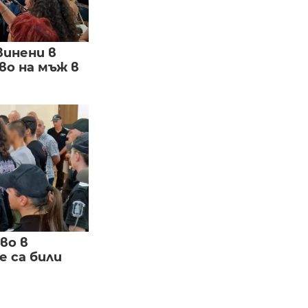
винени в
о на мъж в
во в
 са били