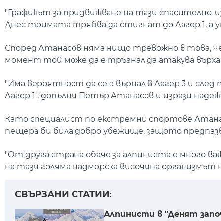
"Графикът за придвижване на тази спасително-и
Днес тримата трябва да стигнат до Лагер 1, а у
Според Атанасов няма нищо тревожно в това, че
момент той може да е тръгнал да атакува върха
"Има вероятност да се е върнал в Лагер 3 и след 
Лагер 1", допълни Петър Атанасов и изрази наде
Като специалист по екстремни спортове Атанас
пещера би била добро убежище, защото предпазв
"От друга страна обаче за алпиниста е много важ
на тази голяма надморска височина организмът н
СВЪРЗАНИ СТАТИИ:
Алпинисти в "Денят запо