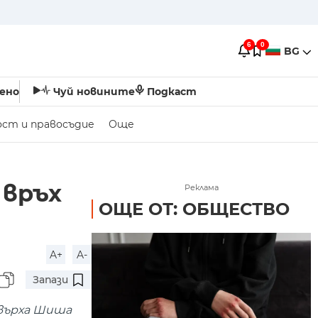
6
0
BG
ено
Чуй новините
Подкаст
ост и правосъдие
Още
 връх
Реклама
ОЩЕ ОТ: ОБЩЕСТВО
A+
A-
Запази
 върха Шиша