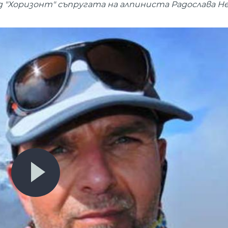
д "Хоризонт" съпругата на алпиниста Радослава Не