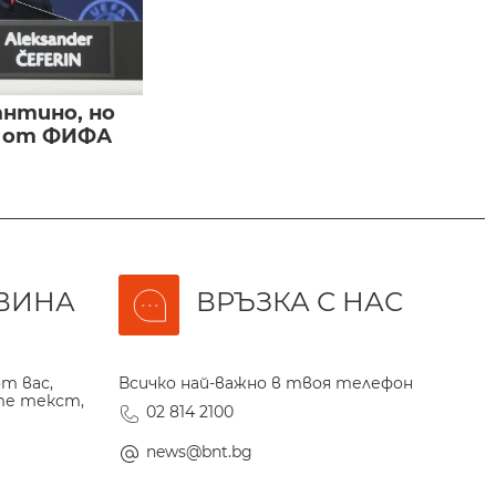
нтино, но
и от ФИФА
ВИНА
ВРЪЗКА С НАС
т вас,
Всичко най-важно в твоя телефон
те текст,
02 814 2100
news@bnt.bg