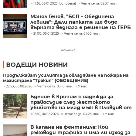
съдбата на хората
11:36, 06.01.2025 (обновена)
Чете се за: 02:37 мин.
Манол Генов, "БСП - Обединена
левица": Дали папката ще бъде
върната веднага е решение на ГЕРБ
21:00, 05.01.2025
Чете се за: 01:00 мин.
Реклама
ВОДЕЩИ НОВИНИ
Продължават усилията за овладяване на пожара на
магистрала "Тракия" (ОБОБЩЕНИЕ)
22:53, 06.08.2026
Чете се за: 03:10 мин.
У нас
Бдение в Кричим с надежда за
правосъдие след жестокото
убийство на млад мъж в Пловдив от
тийнейджъри
18:10, 06.08.2026
Чете се за: 04:25 мин.
У нас
В капана на фентанила: Кой
ръководи трафика и има ли изход за