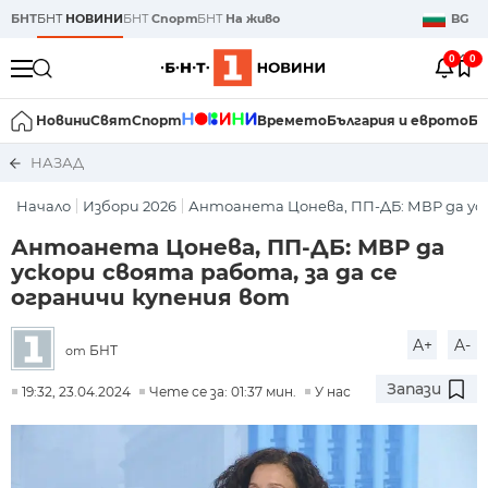
БНТ
БНТ
НОВИНИ
БНТ
Спорт
БНТ
На живо
BG
0
0
Новини
Свят
Спорт
Времето
България и еврото
Би
НАЗАД
Начало
Избори 2026
Антоанета Цонева, ПП-ДБ: МВР да уско
Антоанета Цонева, ПП-ДБ: МВР да
ускори своята работа, за да се
ограничи купения вот
A+
A-
БНТ
от
Запази
19:32, 23.04.2024
Чете се за: 01:37 мин.
У нас