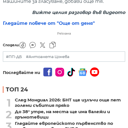
машините за гласуване, добави още тя.
Вижте целия разговор във видеото
Гледайте повече от "Още от деня"
Реклама
Сподели
#ПП-ДБ
#Антоанета Цонева
Последвайте ни
ТОП 24
1
След Мондиал 2026: БНТ ще излъчи още пет
големи събития пряко
2
До 38° утре, на места ще има валежи и
гръмотевици
3
Гледайте европейското първенство по