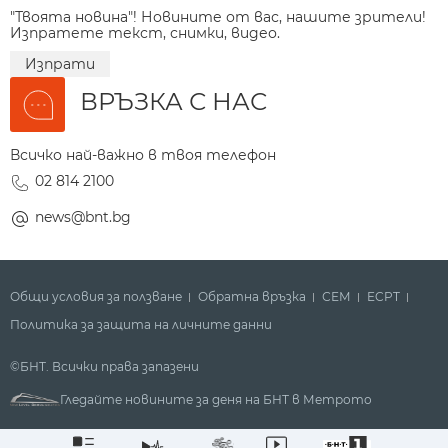
"Твоята новина"! Новините от вас, нашите зрители!
Изпратете текст, снимки, видео.
Изпрати
ВРЪЗКА С НАС
Всичко най-важно в твоя телефон
02 814 2100
news@bnt.bg
Общи условия за ползване
Обратна връзка
СЕМ
ECPT
Политика за защита на личните данни
©БНТ. Всички права запазени
Гледайте новините за деня на БНТ в Метрото