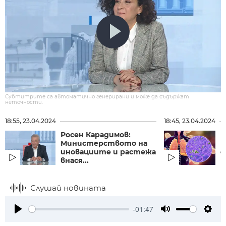
Субтитрите са автоматично генерирани и може да съдържат
неточности.
18:55, 23.04.2024
18:45, 23.04.2024
Росен Карадимов:
П
Министерството на
п
иновациите и растежа
о
внася...
Слушай новината
-01:47
Play
Mute
Setti