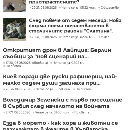
пристрастените?
20:21, 06.08.2026
Чете се за: 05:22 мин.
Общество
След повече от седем месеца: Нова
фирма поема почистването в
столичните райони "Слатина",
"Подуяне" и "Изгрев"
20:31, 06.08.2026
Чете се за: 02:30 мин.
У нас
Откритият дрон в Лайпциг: Берлин
съобщи за "нов сценарий на...
17:20, 06.08.2026 (обновена)
Чете се за: 02:22 мин.
По света
Киев порази две руски рафинерии, най-
малко седем души загинаха при...
20:36, 06.08.2026
Чете се за: 00:50 мин.
По света
Володимир Зеленски с първо посещение
в Сърбия след началото на войната
21:07, 06.08.2026
Чете се за: 01:00 мин.
По света
Езда в морето - как хора и животни се
разхлаждат в жегите в Хърватска