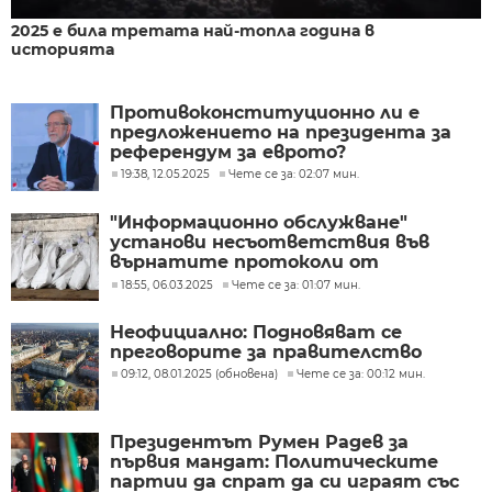
2025 е била третата най-топла година в
историята
Противоконституционно ли е
предложението на президента за
референдум за еврото?
19:38, 12.05.2025
Чете се за: 02:07 мин.
"Информационно обслужване"
установи несъответствия във
върнатите протоколи от
изборите
18:55, 06.03.2025
Чете се за: 01:07 мин.
Неофициално: Подновяват се
преговорите за правителство
09:12, 08.01.2025 (обновена)
Чете се за: 00:12 мин.
Президентът Румен Радев за
първия мандат: Политическите
партии да спрат да си играят със