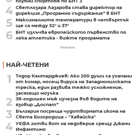
плувни спортове по БНТ 3
4
Светлозара Лазарова става директор на
дирекция „Програмно съдържание“ в БНТ
5
Максималните температури в четвъртък
ще са между 32° и 37°
6
БНТ излъчва европейското първенство по
лека атлетика - вижте програмата
Реклама
НАЙ-ЧЕТЕНИ
1
Тодор Кантарджиев: Ако 200 души са ухапани
от комар, носещ вируса на Западнонилската
треска, един развива тежко усложнение,
засягащо мозъка
2
38-годишен мъж изчезна във водите на
язовир „Доспат“
3
България посреща чудотворната икона на
Света Богородица – "Хавайска"
4
УЕФА готви вот на недоверие срещу Джани
Инфантино