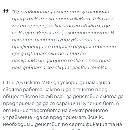
"Преговорите за листите за народни
представители продължават. Това не е
лесен процес, но когато ги обявим, ще
се видят водачите, съотношенията. В
нашите партии използването на
преференции е широко разпространено
сред избирателите и ние го
насърчаваме, защото така се постига
най-добрата селекция", заяви Цонева.
ПП и ДБ искат МВР да ускори, динамизира
своята работа, както и да отчете пред
обществото какъв план за действие смята да
предприеме, за да се ограничи купения вот. А
от Министерството на електронното
управление - да се предприемат всички
необходими действия по сертификацията на