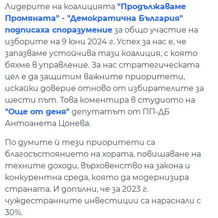
Лидерите на коалицията
"Продължаваме
Промяната" - "Демократична България"
подписаха споразумение
за общо участие на
изборите на 9 юни 2024 г. Успех за нас е, че
запазваме устойчива тази коалиция, с която
бяхме в управление. За нас стратегическата
цел е да защитим важните приоритети,
искайки доверие отново от избирателите за
шести път. Това коментира в студиото на
"Още от деня"
депутатът от ПП-ДБ
Антоанета Цонева.
По думите ѝ тези приоритети са
благосъстоянието на хората, повишаване на
техните доходи, върховенство на закона и
конкурентна среда, която да модернизира
страната. И допълни, че за 2023 г.
чуждестранните инвестиции са нараснали с
30%.