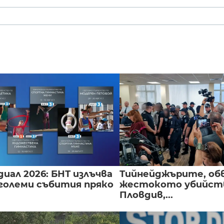
иал 2026: БНТ излъчва
Тийнейджърите, об
големи събития пряко
жестокото убийств
Пловдив,...