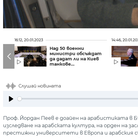
16:12, 20.01.2023
14:46, 20.01.2
Над 50 военни
министри обсъждат
да дадат ли на Киев
танкове...
Слушай новината
Play
Проф. Йордан Пеев е доайен на арабистиката в 
изследване на арабската култура, на орден на за
престижни университети в Европа и арабския с