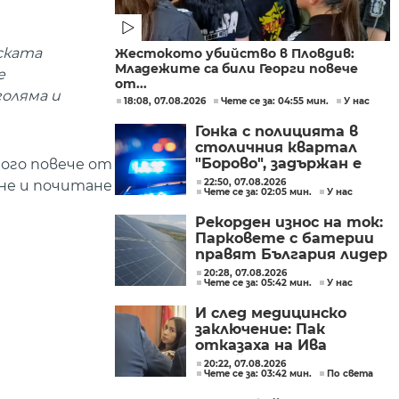
рската
Жестокото убийство в Пловдив:
Младежите са били Георги повече
е
от...
голяма и
18:08, 07.08.2026
Чете се за: 04:55 мин.
У нас
Гонка с полицията в
столичния квартал
"Борово", задържан е
ного повече от
мъж, у когото са
22:50, 07.08.2026
ане и почитане
Чете се за: 02:05 мин.
У нас
намерени 460 000 евро
Рекорден износ на ток:
Парковете с батерии
правят България лидер
на пазара
20:28, 07.08.2026
Чете се за: 05:42 мин.
У нас
И след медицинско
заключение: Пак
отказаха на Ива
Михайлова да се лекува
20:22, 07.08.2026
Чете се за: 03:42 мин.
По света
в България