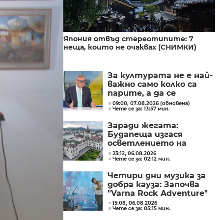
Япония отвъд стереотипите: 7
неща, които не очаквах (СНИМКИ)
За културата не е най-
важно само колко са
парите, а да се
изплащат навреме,
09:00, 07.08.2026 (обновена)
Чете се за: 13:57 мин.
заяви министър Евтим
Милошев
Заради жегата:
Будапеща изгася
осветлението на
историческите си
23:12, 06.08.2026
Чете се за: 02:12 мин.
забележителности, за
да пести енергия
Четири дни музика за
добра кауза: Започва
"Varna Rock Adventure"
15:08, 06.08.2026
Чете се за: 05:15 мин.