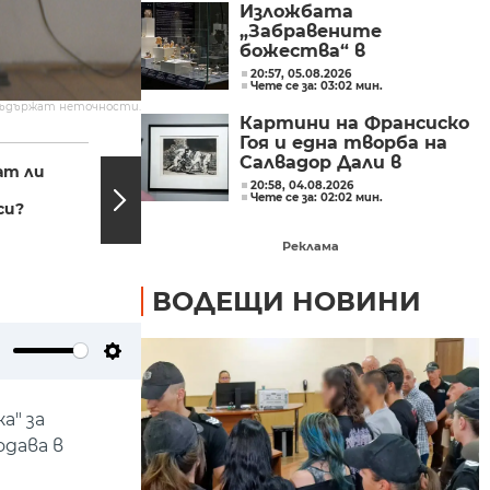
Изложбата
„Забравените
божества“ в
Националния
20:57, 05.08.2026
Чете се за: 03:02 мин.
археологически
съдържат неточности.
институт с музей при
Картини на Франсиско
БАН
Гоя и една творба на
14:00, 20.01.2023
12:40,
Салвадор Дали в
ат ли
Как работи
„Квадрат 500“
20:58, 04.08.2026
доброволческа
Чете се за: 02:02 мин.
(СНИМКИ)
си?
организация в
Одеса?
Реклама
ВОДЕЩИ НОВИНИ
ute
Settings
а" за
одава в