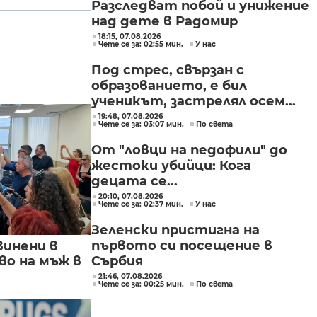
Разследват побой и унижение
над дете в Радомир
18:15, 07.08.2026
Чете се за: 02:55 мин.
У нас
Под стрес, свързан с
образованието, е бил
ученикът, застрелял осем...
19:48, 07.08.2026
Чете се за: 03:07 мин.
По света
От "ловци на педофили" до
жестоки убийци: Кога
децата се...
20:10, 07.08.2026
Чете се за: 02:37 мин.
У нас
Зеленски пристигна на
първото си посещение в
винени в
Сърбия
о на мъж в
21:46, 07.08.2026
Чете се за: 00:25 мин.
По света