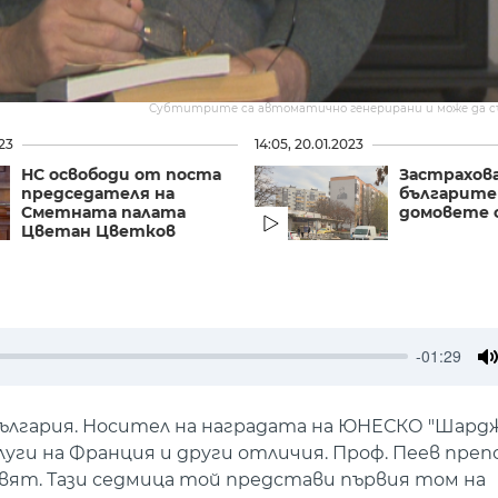
Субтитрите са автоматично генерирани и може да 
023
14:05, 20.01.2023
НС освободи от поста
Застрахов
председателя на
българите
Сметната палата
домовете 
Цветан Цветков
-01:29
M
България. Носител на наградата на ЮНЕСКО "Шардж
слуги на Франция и други отличия. Проф. Пеев преп
вят. Тази седмица той представи първия том на