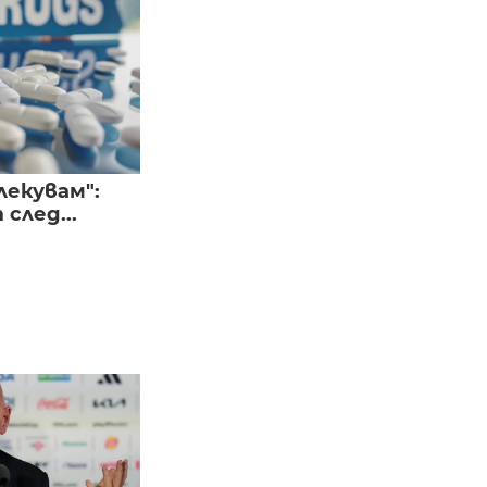
лекувам":
след...