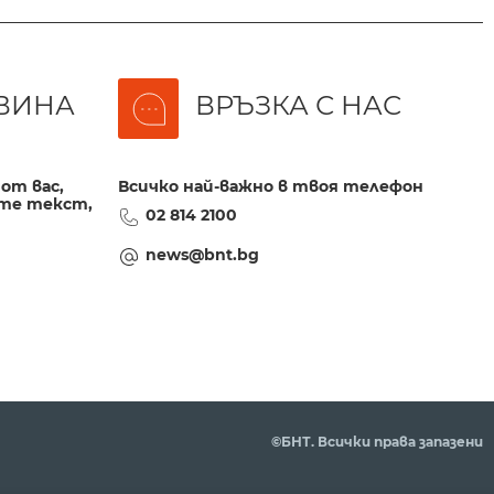
ВИНА
ВРЪЗКА С НАС
от вас,
Всичко най-важно в твоя телефон
те текст,
02 814 2100
news@bnt.bg
©БНТ. Всички права запазени