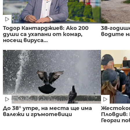
Тодор Кантарджиев: Ако 200
38-годиш
души са ухапани от комар,
водите н
носещ вируса...
До 38° утре, на места ще има
Жестоко
валежи и гръмотевици
Пловдив:
Георги по