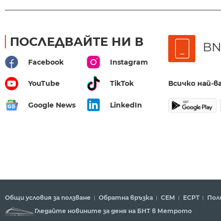
ПОСЛЕДВАЙТЕ НИ В
BN
Facebook
Instagram
Всичко най-
YouTube
TikTok
Google News
LinkedIn
Общи условия за ползване
Обратна връзка
СЕМ
ECPT
Пол
Гледайте новините за деня на БНТ в Метрото