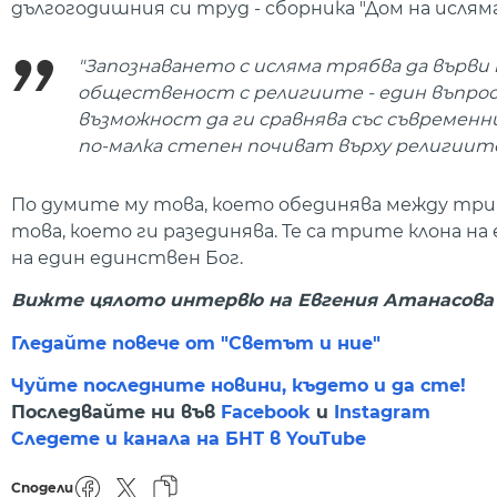
дългогодишния си труд - сборника "Дом на исляма
"Запознаването с исляма трябва да върви н
общественост с религиите - един въпрос,
възможност да ги сравнява със съвременни
по-малка степен почиват върху религиите"
По думите му това, което обединява между трит
това, което ги разединява. Те са трите клона на
на един единствен Бог.
Вижте цялото интервю на Евгения Атанасова с
Гледайте повече от "Светът и ние"
Чуйте последните новини, където и да сте!
Последвайте ни във
Facebook
и
Instagram
Следете и канала на БНТ в YouTube
Сподели