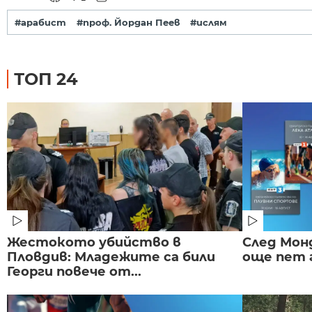
#арабист
#проф. Йордан Пеев
#ислям
ТОП 24
Жестокото убийство в
След Монд
Пловдив: Младежите са били
още пет 
Георги повече от...