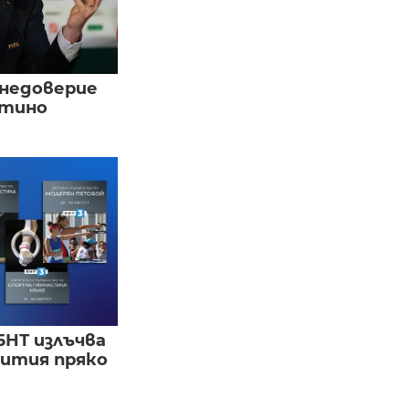
 недоверие
нтино
БНТ излъчва
бития пряко