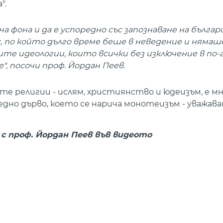
".
а фона и да е успоредно със запознаване на бълга
 по който дълго време беше в неведение и нямаш
те идеологии, които всички без изключение в по-
, посочи проф. Йордан Пеев.
е религии - ислям, християнство и юдеизъм, е м
 едно дърво, което се нарича монотеизъм - уважав
 проф. Йордан Пеев във видеото