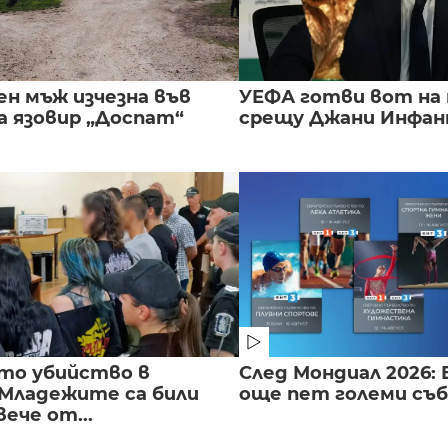
ен мъж изчезна във
УЕФА готви вот на
а язовир „Доспат“
срещу Джани Инфа
то убийство в
След Мондиал 2026: 
 Младежите са били
още пет големи съ
вече от...