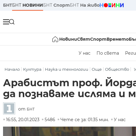
БНТ
БНТ
НОВИНИ
БНТ
Спорт
БНТ
На живо
Новини
Свят
Спорт
Времето
Бъ
У нас
По света
Реги
Начало
Култура
Наука и технологии
Още
Общество
Арабистът проф. Йорда
да познаваме исляма и 
от
БНТ
16:55, 20.01.2023
5486
Чете се за: 01:35 мин.
У нас