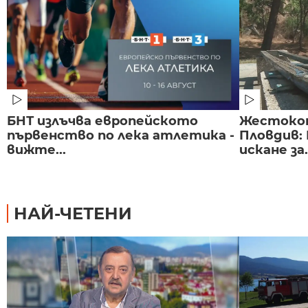
БНТ излъчва европейското
Жестоко
първенство по лека атлетика -
Пловдив:
вижте...
искане за.
НАЙ-ЧЕТЕНИ