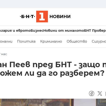
лгария и еврото
Бизнес
Новини от миналото
БНТ Провер
онални
Политика
Криминално
Общество
Сигурн
У нас
н Пеев пред БНТ - защо 
можем ли да го разберем?