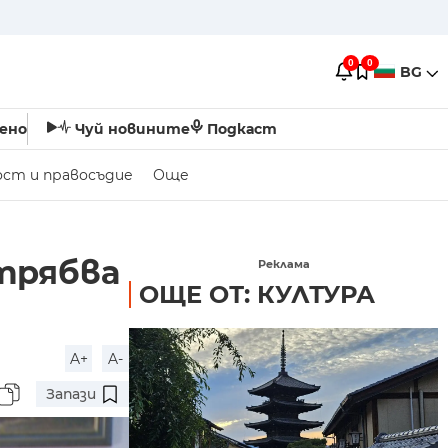
0
0
BG
ено
Чуй новините
Подкаст
ост и правосъдие
Още
трябва
Реклама
ОЩЕ ОТ: КУЛТУРА
A+
A-
Запази