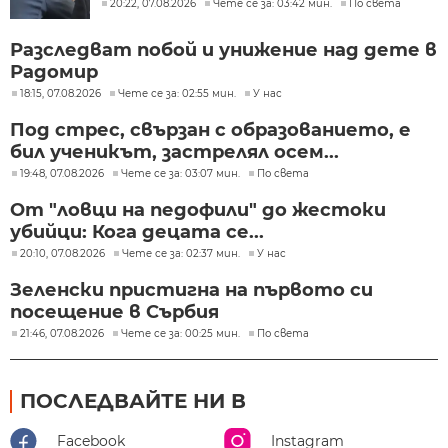
20:22, 07.08.2026
Чете се за: 03:42 мин.
По света
Разследват побой и унижение над дете в
Радомир
18:15, 07.08.2026
Чете се за: 02:55 мин.
У нас
Под стрес, свързан с образованието, е
бил ученикът, застрелял осем...
19:48, 07.08.2026
Чете се за: 03:07 мин.
По света
От "ловци на педофили" до жестоки
убийци: Кога децата се...
20:10, 07.08.2026
Чете се за: 02:37 мин.
У нас
Зеленски пристигна на първото си
посещение в Сърбия
21:46, 07.08.2026
Чете се за: 00:25 мин.
По света
ПОСЛЕДВАЙТЕ НИ В
Facebook
Instagram