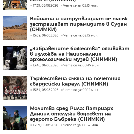
17:39, 06.08.2026
Чете се за: 05:15 мин.
Войната и натрупващият се пясък
застрашават пирамидите в Судан
(СНИМКИ)
15:09, 06.08.2026
Чете се за: 02:15 мин.
„Забравените божества“ оживяват
в изложба на Националния
археологически музей (СНИМКИ)
13:45, 06.08.2026
Чете се за: 00:47 мин.
Тържествена смяна на почетния
гвардейски караул (СНИМКИ)
15:34, 05.08.2026
Чете се за: 00:12 мин.
Молитва сред Рила: Патриарх
Даниил отслужи водосвет на
езерото Бъбрека (СНИМКИ)
13:59, 05.08.2026
Чете се за: 00:32 мин.