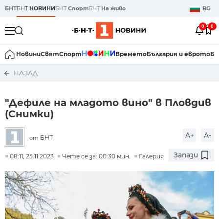
БНТ
БНТ
НОВИНИ
БНТ
Спорт
БНТ
На живо
BG
0
0
Новини
Свят
Спорт
Времето
България и еврото
Би
НАЗАД
"Дефиле на младото вино" в Пловдив
(Снимки)
A+
A-
БНТ
от
Запази
08:11, 25.11.2023
Чете се за: 00:30 мин.
Галерия