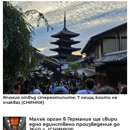
Япония отвъд стереотипите: 7 неща, които не
очаквах (СНИМКИ)
Малък орган в Германия ще свири
едно единствено произведение до
2640 г. (СНИМКИ)