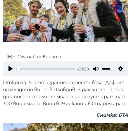
Слушай новината
-00:29
Play
Mute
Setti
Откриха 15-ото издание на фестивала "Дефиле
на младото вино" в Пловдив. В рамките на три
дни посетителите могат да дегустират над
300 вида млади вина в 19 локации в Стария град.
Снимка: БТА