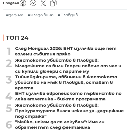
Сподели
#дефиле
#младо вино
#Пловдив
ТОП 24
1
След Мондиал 2026: БНТ излъчва още пет
големи събития пряко
2
Жестокото убийство в Пловдив:
Младежите са били Георги повече от час и
си купили дюнери с парите му
3
Тийнейджърите, обвинени в жестокото
убийство на мъж в Пловдив, остават в
ареста
4
БНТ излъчва европейското първенство по
лека атлетика - вижте програмата
5
Жестокото убийство в Пловдив:
Прокуратурата внася искане за „задържане
под стража“
6
"Майко, искам да се лекувам": Има ли
обратен път след фентанила