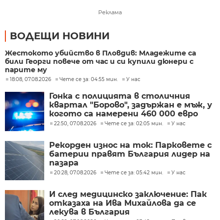
Реклама
ВОДЕЩИ НОВИНИ
Жестокото убийство в Пловдив: Младежите са
били Георги повече от час и си купили дюнери с
парите му
18:08, 07.08.2026
Чете се за: 04:55 мин.
У нас
Гонка с полицията в столичния
квартал "Борово", задържан е мъж, у
когото са намерени 460 000 евро
22:50, 07.08.2026
Чете се за: 02:05 мин.
У нас
Рекорден износ на ток: Парковете с
батерии правят България лидер на
пазара
20:28, 07.08.2026
Чете се за: 05:42 мин.
У нас
И след медицинско заключение: Пак
отказаха на Ива Михайлова да се
лекува в България