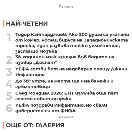
Реклама
НАЙ-ЧЕТЕНИ
1
Тодор Кантарджиев: Ако 200 души са ухапани
от комар, носещ вируса на Западнонилската
треска, един развива тежко усложнение,
засягащо мозъка
2
38-годишен мъж изчезна във водите на
язовир „Доспат“
3
УЕФА готви вот на недоверие срещу Джани
Инфантино
4
До 38° утре, на места ще има валежи и
гръмотевици
5
След Мондиал 2026: БНТ излъчва още пет
големи събития пряко
6
УЕФА поздрави Инфантино, но свали
доверието си от ФИФА
Реклама
ОЩЕ ОТ: ГАЛЕРИЯ