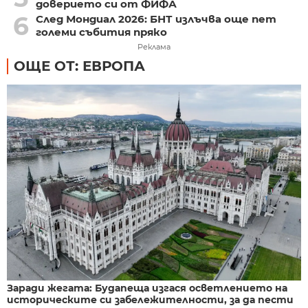
доверието си от ФИФА
6
След Мондиал 2026: БНТ излъчва още пет
големи събития пряко
Реклама
ОЩЕ ОТ: ЕВРОПА
Заради жегата: Будапеща изгася осветлението на
историческите си забележителности, за да пести