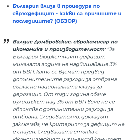
България влиза в процедура по
свръхдефицит - какви са причините и
последиците? (ОБЗОР)
Валдис Домбровскис, еврокомисар по
икономика и производителност
: “За
България бюджетният дефицит
миналата година не надвишаваше 3%
от БВП, като се вземат предвид
допълнителните разходи за отбрана
съгласно националната клауза за
дерогация. От тази година обаче
излишъкът над 3% от БВП вече не се
обяснява с допълнителни разходи за
отбрана. Следователно, докладът
заключава, че критерият за дефицит не
е спазен. Следващата стъпка е
Икономическият и финансов комитет