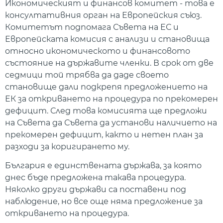
Икономическият и финансов комитет - това е
консултативния орган на Европейския съюз.
Комитетът подпомага Съвета на ЕС и
Европейската комисия с анализи и становища
относно икономическото и финансовото
състояние на държавите членки. В срок от две
седмици той трябва да даде своето
становище дали подкрепя предложението на
ЕК за откриването на процедура по прекомерен
дефицит. След това комисията ще предложи
на Съвета да Съвета да установи наличието на
прекомерен дефицит, както и нетен план за
разходи за коригирането му.
България е единствената държава, за която
днес бъде предложена такава процедура.
Няколко други държави са поставени под
наблюдение, но все още няма предложение за
откриването на процедура.