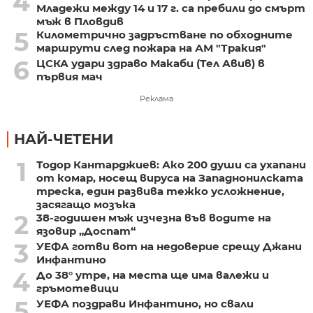
4
Младежи между 14 и 17 г. са пребили до смърт
мъж в Пловдив
5
Километрично задръстване по обходните
маршрути след пожара на АМ "Тракия"
6
ЦСКА удари здраво Макаби (Тел Авив) в
първия мач
Реклама
НАЙ-ЧЕТЕНИ
1
Тодор Кантарджиев: Ако 200 души са ухапани
от комар, носещ вируса на Западнонилската
треска, един развива тежко усложнение,
засягащо мозъка
2
38-годишен мъж изчезна във водите на
язовир „Доспат“
3
УЕФА готви вот на недоверие срещу Джани
Инфантино
4
До 38° утре, на места ще има валежи и
гръмотевици
5
УЕФА поздрави Инфантино, но свали