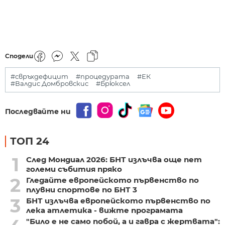
Сподели
#свръхдефицит
#процедурата
#ЕК
#Валдис Домбровскис
#Брюксел
Последвайте ни
ТОП 24
1
След Мондиал 2026: БНТ излъчва още пет
големи събития пряко
2
Гледайте европейското първенство по
плувни спортове по БНТ 3
3
БНТ излъчва европейското първенство по
лека атлетика - вижте програмата
"Било е не само побой, а и гавра с жертвата":