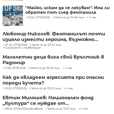
"Майко, искам да се лекувам": Има ли
обратен път след фентанила
10:04, 07.08.2026
Чете се за: 04:50 мин.
У нас
Любомир Николов: Фентанилът почти
изцяло измести хероина, възможно...
07:45, 07.08.2026
Чете се за: 07:42 мин.
Сигурност и правосъдие
Малолетни деца биха свой връстник в
Радомир
11:56, 07.08.2026
Чете се за: 00:45 мин.
У нас
Как да овладеем агресията при опасни
породи кучета?
10:20, 07.08.2026
Чете се за: 05:00 мин.
У нас
Евтим Милошев: Национален фонд
„Култура“ се нуждае от...
09:00, 07.08.2026 (обновена)
Чете се за: 13:57 мин.
У нас