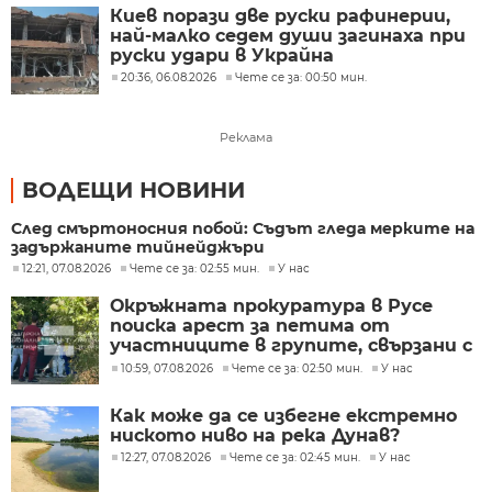
Киев порази две руски рафинерии,
най-малко седем души загинаха при
руски удари в Украйна
20:36, 06.08.2026
Чете се за: 00:50 мин.
Реклама
ВОДЕЩИ НОВИНИ
След смъртоносния побой: Съдът гледа мерките на
задържаните тийнейджъри
12:21, 07.08.2026
Чете се за: 02:55 мин.
У нас
Окръжната прокуратура в Русе
поиска арест за петима от
участниците в групите, свързани с
разбитата лаборатория за
10:59, 07.08.2026
Чете се за: 02:50 мин.
У нас
фентанил
Как може да се избегне екстремно
ниското ниво на река Дунав?
12:27, 07.08.2026
Чете се за: 02:45 мин.
У нас