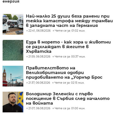
енергия
Най-малко 25 души бяха ранени при
тежка катастрофа между трамваи
в западната част на Германия
22:41, 06.08.2026
Чете се за: 01:02 мин.
Езда в морето - как хора и животни
се разхлаждат в жегите в
Хърватска
21:59, 06.08.2026
Чете се за: 00:37 мин.
Правителството на
Великобритания одобри
придобиването на „Уорнър Брос
Дискавъри“ от „Парамаунт“ за 110
21:37, 06.08.2026
Чете се за: 02:15 мин.
млрд. долара
Володимир Зеленски с първо
посещение в Сърбия след началото
на войната
21:07, 06.08.2026
Чете се за: 01:00 мин.