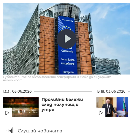
Субтитрите са автоматично генерирани и може да съдържат
неточности.
13:31, 03.06.2026
13:18, 03.06.2026
Проливни валежи
след полунощ и
утре
Слушай новината