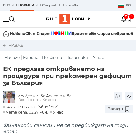
БНТ
БНТ
НОВИНИ
БНТ
Спорт
БНТ
На живо
BG
2
0
Новини
Свят
Спорт
Времето
България и еврото
Би
НАЗАД
Начало
Европа
По света
Политика
У нас
ЕК предлага откриването на
процедура при прекомерен дефицит
за България
Десислава Апостолова
A+
A-
от
Всичко от автора
14:25, 03.06.2026 (обновена)
Запази
Чете се за: 02:27 мин.
У нас
Финансови санкции не се предвиждат на този
етап