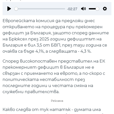
-02:27
Play
Mute
Setti
Европейската комисия да предложи днес
откриването на процедура при прекомерен
дефицит за България, защото според данните
на Брюксел през 2025 години дефицитът на
България е бил 3,5 от БВП, през тази година се
очаква са бъде 4,1%, а следващата - 4,3 %.
Според високопоставен представител на ЕК
прекомерният дефицит в България не е
свързан с приемането на еврото, а по-скоро с
политическата нестабилност през
последните години и честата смяна на
служебни правителства.
Реклама
Какво следва от тук нататък - думата има