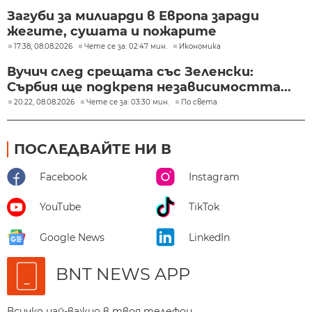
Загуби за милиарди в Европа заради
жегите, сушата и пожарите
17:38, 08.08.2026
Чете се за: 02:47 мин.
Икономика
Вучич след срещата със Зеленски:
Сърбия ще подкрепя независимостта...
20:22, 08.08.2026
Чете се за: 03:30 мин.
По света
ПОСЛЕДВАЙТЕ НИ В
Facebook
Instagram
YouTube
TikTok
Google News
LinkedIn
BNT NEWS APP
Всичко най-важно в твоя телефон