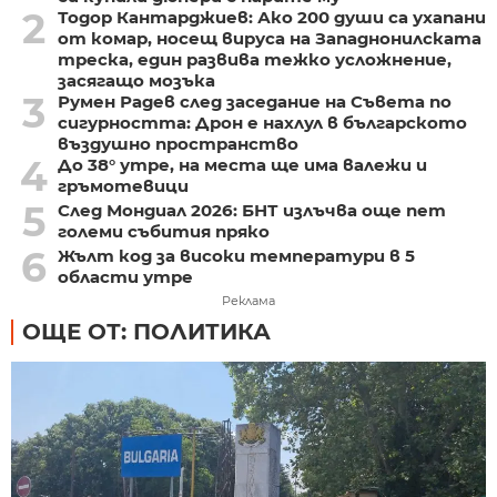
2
Тодор Кантарджиев: Ако 200 души са ухапани
от комар, носещ вируса на Западнонилската
треска, един развива тежко усложнение,
засягащо мозъка
3
Румен Радев след заседание на Съвета по
сигурността: Дрон е нахлул в българското
въздушно пространство
4
До 38° утре, на места ще има валежи и
гръмотевици
5
След Мондиал 2026: БНТ излъчва още пет
големи събития пряко
6
Жълт код за високи температури в 5
области утре
Реклама
ОЩЕ ОТ: ПОЛИТИКА