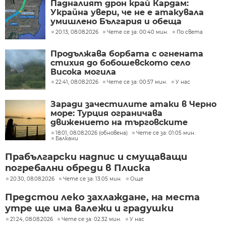
Падналият дрон край Кардам:
Украйна увери, че не е атакувала
умишлено България и обеща
разследване
20:13, 08.08.2026
Чете се за: 00:40 мин.
По света
Продължава борбата с огнената
стихия до бобошевското село
Висока могила
22:41, 08.08.2026
Чете се за: 00:57 мин.
У нас
Заради зачестилите атаки в Черно
море: Турция ограничава
движението на търговските
кораби
18:01, 08.08.2026 (обновена)
Чете се за: 01:05 мин.
Балкани
Прабългарски надпис и смущаващи
погребални обреди в Плиска
20:30, 08.08.2026
Чете се за: 13:05 мин.
Още
Предстои леко захлаждане, на места
утре ще има валежи и градушки
21:24, 08.08.2026
Чете се за: 02:32 мин.
У нас