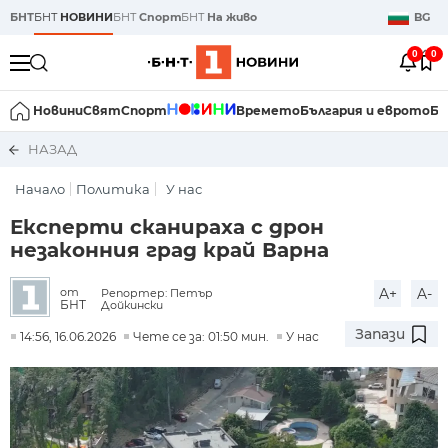
БНТ
БНТ
НОВИНИ
БНТ
Спорт
БНТ
На живо
BG
0
0
Новини
Свят
Спорт
Времето
България и еврото
Би
НАЗАД
Начало
Политика
У нас
Експерти сканираха с дрон
незаконния град край Варна
A+
A-
от
Репортер: Петър
БНТ
Дойкински
Запази
14:56, 16.06.2026
Чете се за: 01:50 мин.
У нас