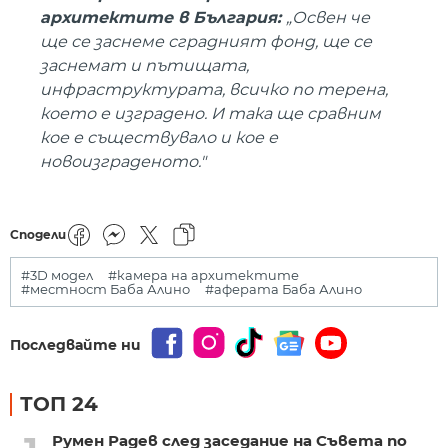
архитектите в България:
„Освен че
ще се заснеме сградният фонд, ще се
заснемат и пътищата,
инфраструктурата, всичко по терена,
което е изградено. И така ще сравним
кое е съществувало и кое е
новоизграденото."
Сподели
#3D модел
#камера на архитектите
#местност Баба Алино
#аферата Баба Алино
Последвайте ни
ТОП 24
Румен Радев след заседание на Съвета по