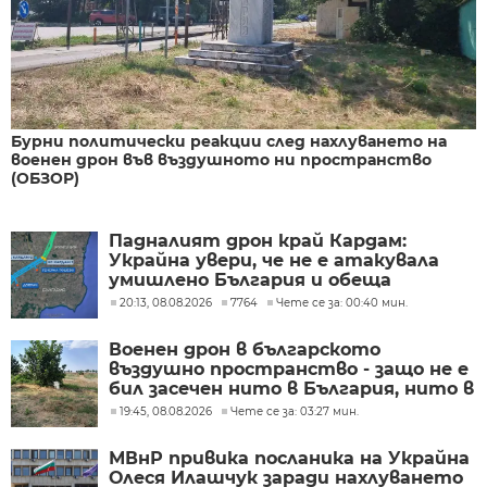
Бурни политически реакции след нахлуването на
военен дрон във въздушното ни пространство
(ОБЗОР)
Падналият дрон край Кардам:
Украйна увери, че не е атакувала
умишлено България и обеща
разследване
20:13, 08.08.2026
7764
Чете се за: 00:40 мин.
Военен дрон в българското
въздушно пространство - защо не е
бил засечен нито в България, нито в
Румъния?
19:45, 08.08.2026
Чете се за: 03:27 мин.
МВнР привика посланика на Украйна
Олеся Илашчук заради нахлуването