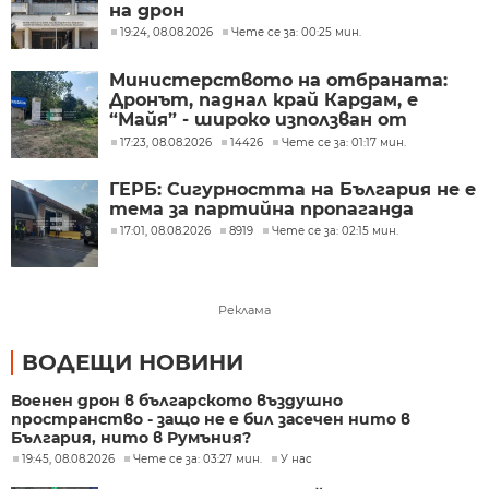
на дрон
19:24, 08.08.2026
Чете се за: 00:25 мин.
Министерството на отбраната:
Дронът, паднал край Кардам, е
“Майя” - широко използван от
украинската армия
17:23, 08.08.2026
14426
Чете се за: 01:17 мин.
ГЕРБ: Сигурността на България не е
тема за партийна пропаганда
17:01, 08.08.2026
8919
Чете се за: 02:15 мин.
Реклама
ВОДЕЩИ НОВИНИ
Военен дрон в българското въздушно
пространство - защо не е бил засечен нито в
България, нито в Румъния?
19:45, 08.08.2026
Чете се за: 03:27 мин.
У нас