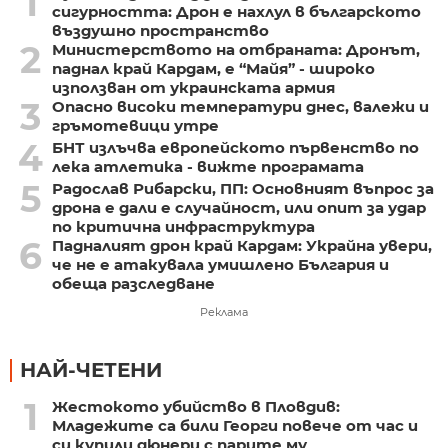
1
сигурността: Дрон е нахлул в българското
въздушно пространство
2
Министерството на отбраната: Дронът,
паднал край Кардам, е “Майя” - широко
използван от украинската армия
3
Опасно високи температури днес, валежи и
гръмотевици утре
4
БНТ излъчва европейското първенство по
лека атлетика - вижте програмата
5
Радослав Рибарски, ПП: Основният въпрос за
дрона е дали е случайност, или опит за удар
по критична инфраструктура
6
Падналият дрон край Кардам: Украйна увери,
че не е атакувала умишлено България и
обеща разследване
Реклама
НАЙ-ЧЕТЕНИ
1
Жестокото убийство в Пловдив:
Младежите са били Георги повече от час и
си купили дюнери с парите му