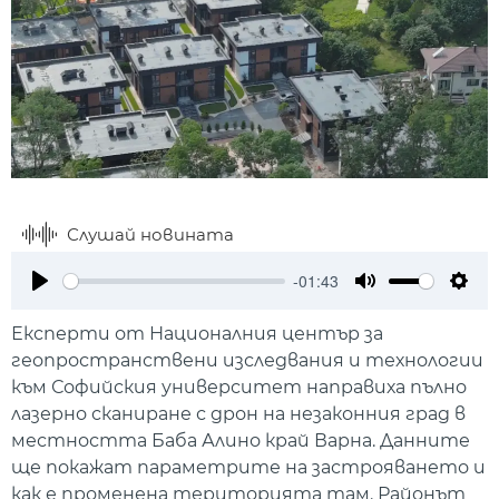
Слушай новината
-01:43
Play
Mute
Setti
Експерти от Националния център за
геопространствени изследвания и технологии
към Софийския университет направиха пълно
лазерно сканиране с дрон на незаконния град в
местността Баба Алино край Варна. Данните
ще покажат параметрите на застрояването и
как е променена територията там. Районът