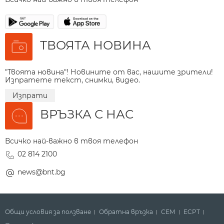
ТВОЯТА НОВИНА
"Твоята новина"! Новините от вас, нашите зрители!
Изпратете текст, снимки, видео.
Изпрати
ВРЪЗКА С НАС
Всичко най-важно в твоя телефон
02 814 2100
news@bnt.bg
Общи условия за ползване
Обратна връзка
СЕМ
ECPT