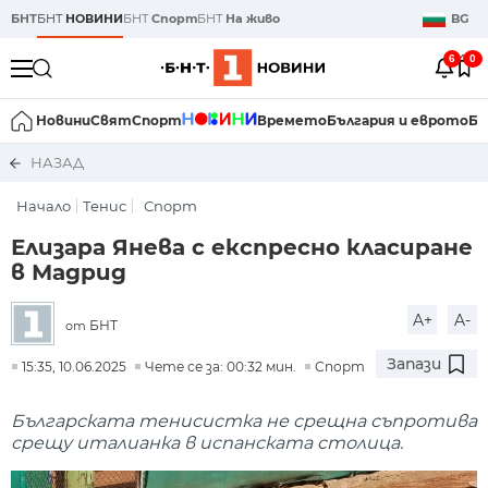
БНТ
БНТ
НОВИНИ
БНТ
Спорт
БНТ
На живо
BG
6
0
Новини
Свят
Спорт
Времето
България и еврото
Би
НАЗАД
Начало
Тенис
Спорт
Елизара Янева с експресно класиране
в Мадрид
A+
A-
БНТ
от
Запази
15:35, 10.06.2025
Чете се за: 00:32 мин.
Спорт
Българската тенисистка не срещна съпротива
срещу италианка в испанската столица.