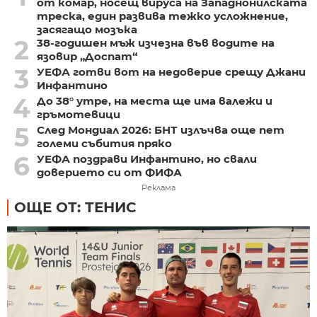
от комар, носещ вируса на Западнонилската
треска, един развива тежко усложнение,
засягащо мозъка
2
38-годишен мъж изчезна във водите на
язовир „Доспат“
3
УЕФА готви вот на недоверие срещу Джани
Инфантино
4
До 38° утре, на места ще има валежи и
гръмотевици
5
След Мондиал 2026: БНТ излъчва още пет
големи събития пряко
6
УЕФА поздрави Инфантино, но свали
доверието си от ФИФА
Реклама
ОЩЕ ОТ: ТЕНИС