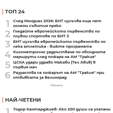
ТОП 24
1
След Мондиал 2026: БНТ излъчва още пет
големи събития пряко
2
Гледайте европейското първенство по
плувни спортове по БНТ 3
3
БНТ излъчва европейското първенство по
лека атлетика - вижте програмата
4
Километрично задръстване по обходните
маршрути след пожара на АМ "Тракия"
5
ЦСКА удари здраво Макаби (Тел Авив) в
първия мач
6
Разраства се пожарът на АМ "Тракия" при
отбивката за Велинград
Реклама
НАЙ-ЧЕТЕНИ
1
Тодор Кантарджиев: Ако 200 души са ухапани