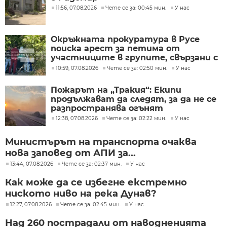
11:56, 07.08.2026
Чете се за: 00:45 мин.
У нас
Окръжната прокуратура в Русе
поиска арест за петима от
участниците в групите, свързани с
разбитата лаборатория за
10:59, 07.08.2026
Чете се за: 02:50 мин.
У нас
фентанил
Пожарът на „Тракия“: Екипи
продължават да следят, за да не се
разпространява огънят
12:38, 07.08.2026
Чете се за: 02:22 мин.
У нас
Министърът на транспорта очаква
нова заповед от АПИ за...
13:44, 07.08.2026
Чете се за: 02:37 мин.
У нас
Как може да се избегне екстремно
ниското ниво на река Дунав?
12:27, 07.08.2026
Чете се за: 02:45 мин.
У нас
Над 260 пострадали от наводненията