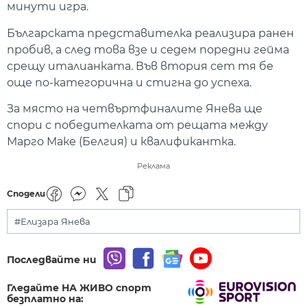
минути игра.
Българската представителка реализира ранен
пробив, а след това взе и седем поредни гейма
срещу италианката. Във втория сет тя бе
още по-категорична и стигна до успеха.
За място на четвъртфиналите Янева ще
спори с победителката от рещата между
Марго Маке (Белгия) и квалификантка.
Реклама
Сподели
#Елизара Янева
Последвайте ни
Гледайте НА ЖИВО спорт
безплатно на: