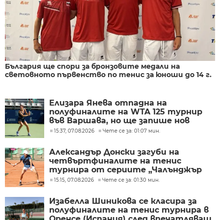
България ще спори за бронзовите медали на
световното първенство по тенис за юноши до 14 г.
Елизара Янева отпадна на
полуфиналите на WTA 125 турнир
във Варшава, но ще запише нов
рекорден ранкинг
15:37, 07.08.2026
Чете се за: 01:07 мин.
Александър Донски загуби на
четвъртфиналите на тенис
турнира от сериите „Чалънджър
75“ в Гроджиск Мазовецки (Полша)
15:15, 07.08.2026
Чете се за: 01:30 мин.
Изабелла Шиникова се класира за
полуфиналите на тенис турнира в
Оренсе (Испания) след впечатляващ