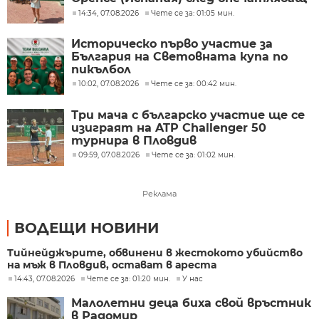
обрат
14:34, 07.08.2026
Чете се за: 01:05 мин.
Историческо първо участие за
България на Световната купа по
пикълбол
10:02, 07.08.2026
Чете се за: 00:42 мин.
Три мача с българско участие ще се
изиграят на ATP Challenger 50
турнира в Пловдив
09:59, 07.08.2026
Чете се за: 01:02 мин.
Реклама
ВОДЕЩИ НОВИНИ
Тийнейджърите, обвинени в жестокото убийство
на мъж в Пловдив, остават в ареста
14:43, 07.08.2026
Чете се за: 01:20 мин.
У нас
Малолетни деца биха свой връстник
в Радомир