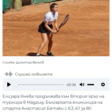
Снимка: Димитър Вельов
Слушай новината
-00:36
Play
Mute
Setti
Елизара Янева продължава към втория кръг на
турнира в Мадрид. Българката елиминира на
старта Анастасия Бетаки с 6:3, 6:1 за 80