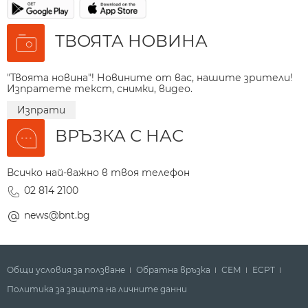
ТВОЯТА НОВИНА
"Твоята новина"! Новините от вас, нашите зрители!
Изпратете текст, снимки, видео.
Изпрати
ВРЪЗКА С НАС
Всичко най-важно в твоя телефон
02 814 2100
news@bnt.bg
Общи условия за ползване
Обратна връзка
СЕМ
ECPT
Политика за защита на личните данни