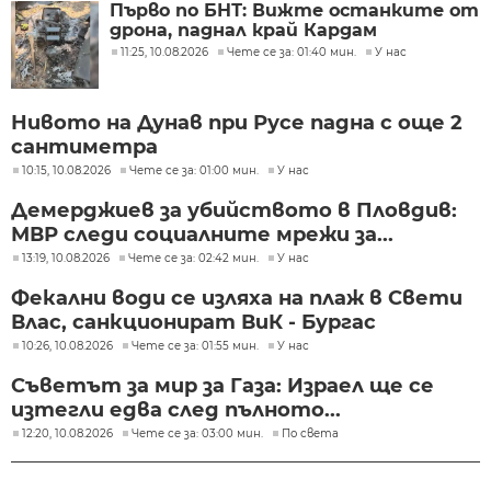
Първо по БНТ: Вижте останките от
дрона, паднал край Кардам
11:25, 10.08.2026
Чете се за: 01:40 мин.
У нас
Нивото на Дунав при Русе падна с още 2
сантиметра
10:15, 10.08.2026
Чете се за: 01:00 мин.
У нас
Демерджиев за убийството в Пловдив:
МВР следи социалните мрежи за...
13:19, 10.08.2026
Чете се за: 02:42 мин.
У нас
Фекални води се изляха на плаж в Свети
Влас, санкционират ВиК - Бургас
10:26, 10.08.2026
Чете се за: 01:55 мин.
У нас
Съветът за мир за Газа: Израел ще се
изтегли едва след пълното...
12:20, 10.08.2026
Чете се за: 03:00 мин.
По света