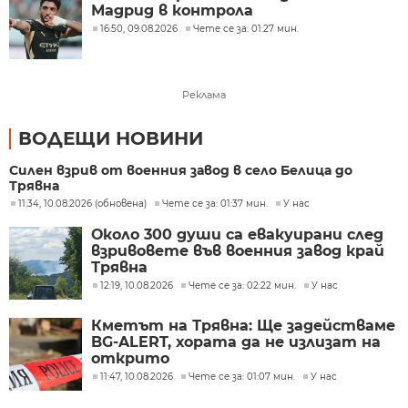
Мадрид в контрола
16:50, 09.08.2026
Чете се за: 01:27 мин.
Реклама
ВОДЕЩИ НОВИНИ
Силен взрив от военния завод в село Белица до
Трявна
11:34, 10.08.2026 (обновена)
Чете се за: 01:37 мин.
У нас
Около 300 души са евакуирани след
взривовете във военния завод край
Трявна
12:19, 10.08.2026
Чете се за: 02:22 мин.
У нас
Кметът на Трявна: Ще задействаме
BG-ALERT, хората да не излизат на
открито
11:47, 10.08.2026
Чете се за: 01:07 мин.
У нас