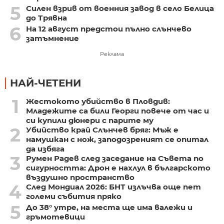
5
Силен взрив от военния завод в село Белица
до Трявна
6
На 12 август предстои пълно слънчево
затъмнение
Реклама
НАЙ-ЧЕТЕНИ
1
Жестокото убийство в Пловдив:
Младежите са били Георги повече от час и
си купили дюнери с парите му
2
Убийство край Слънчев бряг: Мъж е
намушкан с нож, заподозреният се опитал
да избяга
3
Румен Радев след заседание на Съвета по
сигурността: Дрон е нахлул в българското
въздушно пространство
4
След Мондиал 2026: БНТ излъчва още пет
големи събития пряко
5
До 38° утре, на места ще има валежи и
гръмотевици