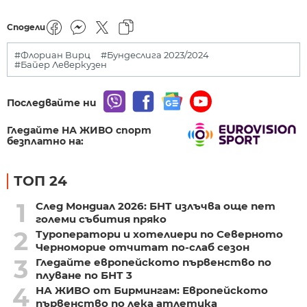
Сподели
#Флориан Вирц
#Бундеслига 2023/2024
#Байер Леверкузен
Последвайте ни
Гледайте НА ЖИВО спорт
безплатно на:
ТОП 24
1
След Мондиал 2026: БНТ излъчва още пет
големи събития пряко
2
Туроператори и хотелиери по Северното
Черноморие отчитат по-слаб сезон
3
Гледайте европейското първенство по
плуване по БНТ 3
4
НА ЖИВО от Бирмингам: Европейското
първенство по лека атлетика