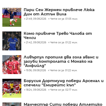
Пари Сен Жермен привлече Люка
Дин от Астън Вила
21:49, 09.08.2026
Чете се за: 01:05 мин.
Комо привлече Трево Чалоба от
Челси
21:42, 09.08.2026
Чете се за: 01:22 мин.
Ливърпул пропиля два гола аванс и
загуби контролата с Монако на
"Анфийлд"
19:36, 09.08.2026
Чете се за: 01:22 мин.
Борусия Дортмунд победи Арсенал и
спечели "Емирейтс къп"
18:24, 09.08.2026
Чете се за: 02:17 мин.
Манчестър Сити победи Атлетико