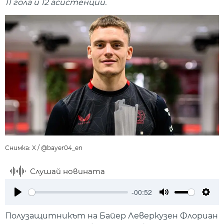
11 гола и 12 асистенции.
Снимка: X / @bayer04_en
Слушай новината
-00:52
Play
Mute
Setti
Полузащитникът на Байер Леверкузен Флориан