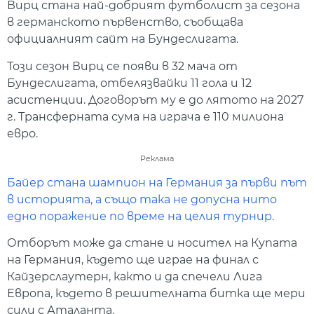
Вирц стана най-добрият футболист за сезона
в германското първенство, съобщава
официалният сайт на Бундеслигата.
Този сезон Вирц се появи в 32 мача от
Бундеслигата, отбелязвайки 11 гола и 12
асистенции. Договорът му е до лятото на 2027
г. Трансферната сума на играча е 110 милиона
евро.
Реклама
Байер стана шампион на Германия за първи път
в историята, а също така не допусна нито
едно поражение по време на целия турнир.
Отборът може да стане и носител на Купата
на Германия, където ще играе на финал с
Кайзерслаутерн, както и да спечели Лига
Европа, където в решителната битка ще мери
сили с Аталанта.