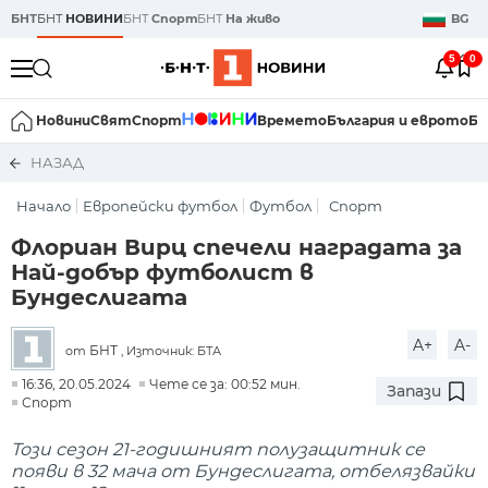
БНТ
БНТ
НОВИНИ
БНТ
Спорт
БНТ
На живо
BG
5
0
Новини
Свят
Спорт
Времето
България и еврото
Би
НАЗАД
Начало
Европейски футбол
Футбол
Спорт
Флориан Вирц спечели наградата за
Най-добър футболист в
Бундеслигата
A+
A-
БНТ
от
, Източник: БТА
16:36, 20.05.2024
Чете се за: 00:52 мин.
Запази
Спорт
Този сезон 21-годишният полузащитник се
появи в 32 мача от Бундеслигата, отбелязвайки