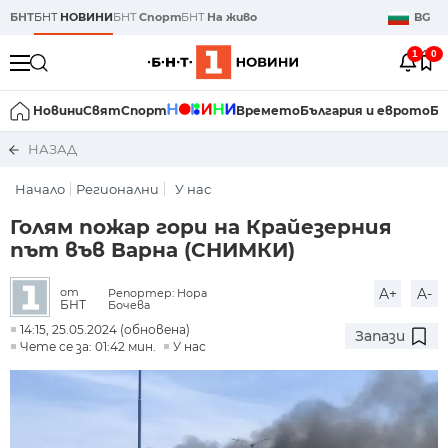
БНТ
БНТ
НОВИНИ
БНТ
Спорт
БНТ
На живо
BG
1
0
Новини
Свят
Спорт
Времето
България и еврото
Би
НАЗАД
Начало
Регионални
У нас
Голям пожар гори на Крайезерния
път във Варна (СНИМКИ)
A+
A-
от
Репортер: Нора
БНТ
Бочева
14:15, 25.05.2024 (обновена)
Запази
Чете се за: 01:42 мин.
У нас