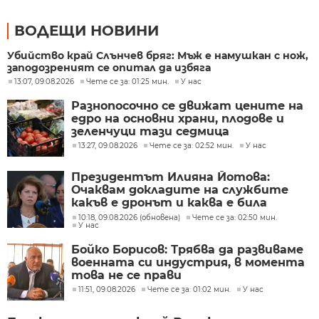
ВОДЕЩИ НОВИНИ
Убийство край Слънчев бряг: Мъж е намушкан с нож,
заподозреният се опитал да избяга
13:07, 09.08.2026
Чете се за: 01:25 мин.
У нас
Разнопосочно се движат цените на
едро на основни храни, плодове и
зеленчуци тази седмица
13:27, 09.08.2026
Чете се за: 02:52 мин.
У нас
Президентът Илияна Йотова:
Очаквам докладите на службите
какъв е дронът и каква е била
неговата роля
10:18, 09.08.2026 (обновена)
Чете се за: 02:50 мин.
У нас
Бойко Борисов: Трябва да развиваме
военната си индустрия, в момента
това не се прави
11:51, 09.08.2026
Чете се за: 01:02 мин.
У нас