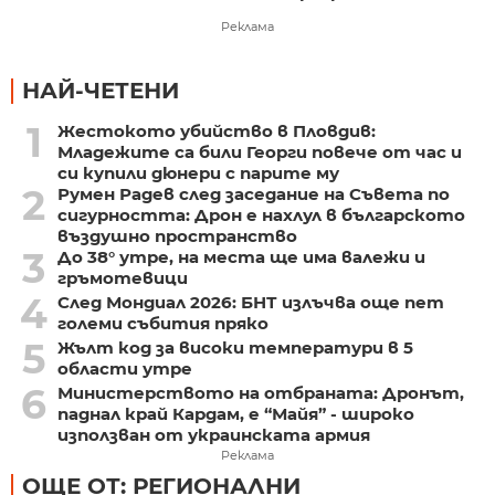
Реклама
НАЙ-ЧЕТЕНИ
1
Жестокото убийство в Пловдив:
Младежите са били Георги повече от час и
си купили дюнери с парите му
2
Румен Радев след заседание на Съвета по
сигурността: Дрон е нахлул в българското
въздушно пространство
3
До 38° утре, на места ще има валежи и
гръмотевици
4
След Мондиал 2026: БНТ излъчва още пет
големи събития пряко
5
Жълт код за високи температури в 5
области утре
6
Министерството на отбраната: Дронът,
паднал край Кардам, е “Майя” - широко
използван от украинската армия
Реклама
ОЩЕ ОТ: РЕГИОНАЛНИ