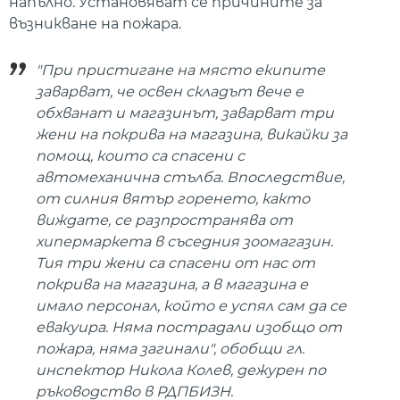
напълно. Установяват се причините за
възникване на пожара.
"При пристигане на място екипите
заварват, че освен складът вече е
обхванат и магазинът, заварват три
жени на покрива на магазина, викайки за
помощ, които са спасени с
автомеханична стълба. Впоследствие,
от силния вятър горенето, както
виждате, се разпространява от
хипермаркета в съседния зоомагазин.
Тия три жени са спасени от нас от
покрива на магазина, а в магазина е
имало персонал, който е успял сам да се
евакуира. Няма пострадали изобщо от
пожара, няма загинали", обобщи гл.
инспектор Никола Колев, дежурен по
ръководство в РДПБИЗН.