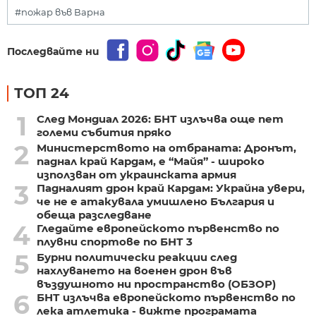
#пожар във Варна
Последвайте ни
ТОП 24
1
След Мондиал 2026: БНТ излъчва още пет
големи събития пряко
2
Министерството на отбраната: Дронът,
паднал край Кардам, е “Майя” - широко
използван от украинската армия
3
Падналият дрон край Кардам: Украйна увери,
че не е атакувала умишлено България и
обеща разследване
4
Гледайте европейското първенство по
плувни спортове по БНТ 3
5
Бурни политически реакции след
нахлуването на военен дрон във
въздушното ни пространство (ОБЗОР)
6
БНТ излъчва европейското първенство по
лека атлетика - вижте програмата