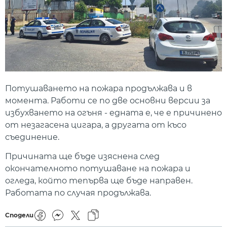
Потушаването на пожара продължава и в
момента. Работи се по две основни версии за
избухването на огъня - едната е, че е причинено
от незагасена цигара, а другата от късо
съединение.
Причината ще бъде изяснена след
окончателното потушаване на пожара и
огледа, който тепърва ще бъде направен.
Работата по случая продължава.
Сподели