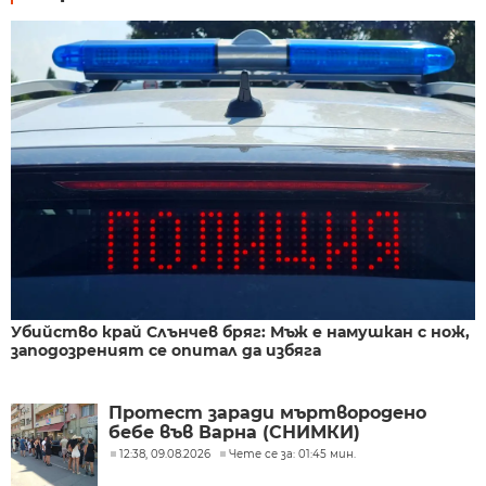
Убийство край Слънчев бряг: Мъж е намушкан с нож,
заподозреният се опитал да избяга
Протест заради мъртвородено
бебе във Варна (СНИМКИ)
12:38, 09.08.2026
Чете се за: 01:45 мин.