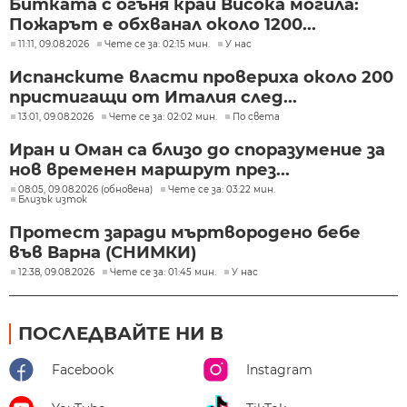
Битката с огъня край Висока могила:
Пожарът е обхванал около 1200...
11:11, 09.08.2026
Чете се за: 02:15 мин.
У нас
Испанските власти провериха около 200
пристигащи от Италия след...
13:01, 09.08.2026
Чете се за: 02:02 мин.
По света
Иран и Оман са близо до споразумение за
нов временен маршрут през...
08:05, 09.08.2026 (обновена)
Чете се за: 03:22 мин.
Близък изток
Протест заради мъртвородено бебе
във Варна (СНИМКИ)
12:38, 09.08.2026
Чете се за: 01:45 мин.
У нас
ПОСЛЕДВАЙТЕ НИ В
Facebook
Instagram