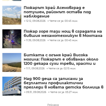
Пожарът край Асеновград е
потушен, районът остава под
наблюдение
12:12, 09.08.2026
Чете се за: 00:45 мин.
Пожар горя тази нощ в сградата на
бившия механотехникум в Монтана
11:39, 09.08.2026
Чете се за: 00:45 мин.
Битката с огъня край Висока
могила: Пожарът е обхванал около
1200 декара сухи треви, храсти и
дъбова гора
11:11, 09.08.2026
Чете се за: 02:15 мин.
Над 900 деца са записани за
безплатни профилактични
прегледи в новата детска болница в
Бургас
09:31, 09.08.2026
Чете се за: 05:27 мин.
Реклама