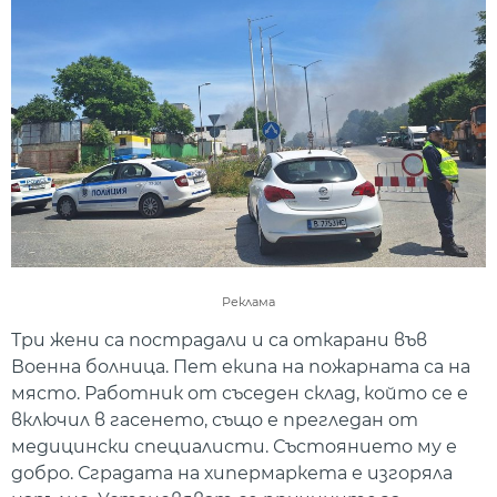
Реклама
Три жени са пострадали и са откарани във
Военна болница. Пет екипа на пожарната са на
място. Работник от съседен склад, който се е
включил в гасенето, също е прегледан от
медицински специалисти. Състоянието му е
добро. Сградата на хипермаркета е изгоряла