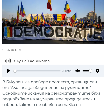
Снимка: БТА
Слушай новината
-00:51
Play
Mute
Setti
В Букурещ се проведе протест, организиран
от "Алианса за обединение на румънците".
Основните искания на демонстрантите бяха
подновяване на анулираните президентски
избори, както и незабавна оставка на