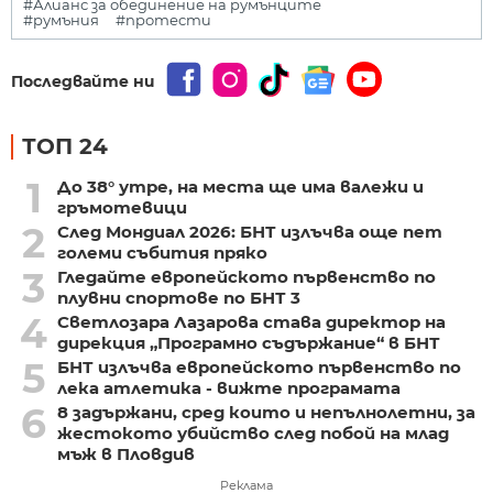
#Алианс за обединение на румънците
#румъния
#протести
Последвайте ни
ТОП 24
1
До 38° утре, на места ще има валежи и
гръмотевици
2
След Мондиал 2026: БНТ излъчва още пет
големи събития пряко
3
Гледайте европейското първенство по
плувни спортове по БНТ 3
4
Светлозара Лазарова става директор на
дирекция „Програмно съдържание“ в БНТ
5
БНТ излъчва европейското първенство по
лека атлетика - вижте програмата
6
8 задържани, сред които и непълнолетни, за
жестокото убийство след побой на млад
мъж в Пловдив
Реклама