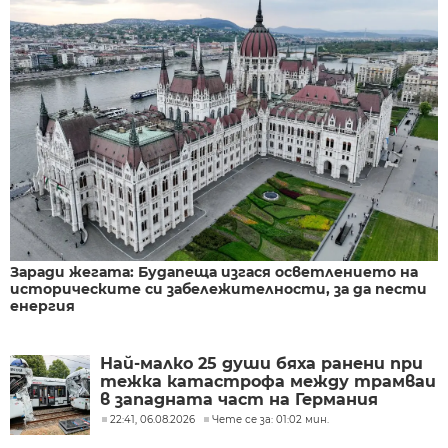
Заради жегата: Будапеща изгася осветлението на
историческите си забележителности, за да пести
енергия
Най-малко 25 души бяха ранени при
тежка катастрофа между трамваи
в западната част на Германия
22:41, 06.08.2026
Чете се за: 01:02 мин.