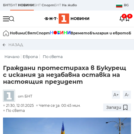
БНТ
БНТ
НОВИНИ
БНТ
Спорт
БНТ
На живо
BG
2
0
Новини
Свят
Спорт
Времето
България и еврото
Би
НАЗАД
Начало
Европа
По света
Граждани протестираха в Букурещ
с искания за незабавна оставка на
настоящия президент
A+
A-
БНТ
от
21:30, 12.01.2025
Чете се за: 00:45 мин.
Запази
По света