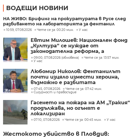
ВОДЕЩИ НОВИНИ
НА ЖИВО: Брифинг на прокуратурата в Русе след
разбиването на лабораторията за фентанил
10:59, 07.08.2026
Чете се за: 00:20 мин.
У нас
Евтим Милошев: Национален фонд
„Култура“ се нуждае от
законодателна реформа, а
процесите в министерството ще
09:00, 07.08.2026 (обновена)
Чете се за: 13:57 мин.
У нас
бъдат максимално прозрачни
Любомир Николов: Фентанилът
почти изцяло измести хероина,
възможно е разбитата
лаборатория да е единствената у
07:45, 07.08.2026
Чете се за: 07:42 мин.
Сигурност и правосъдие
нас
Гасенето на пожара на АМ „Тракия“
продължава, но огънят е
локализиран
07:10, 07.08.2026
Чете се за: 00:45 мин.
У нас
Жестокото убийство в Пловдив: