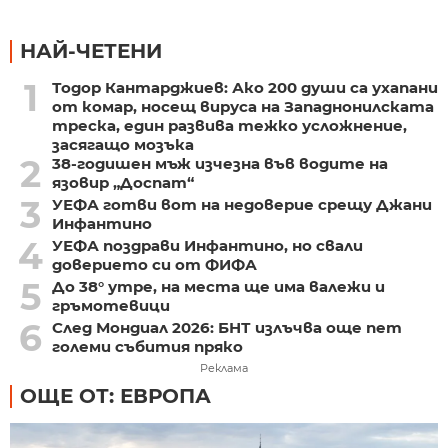
НАЙ-ЧЕТЕНИ
1
Тодор Кантарджиев: Ако 200 души са ухапани
от комар, носещ вируса на Западнонилската
треска, един развива тежко усложнение,
засягащо мозъка
2
38-годишен мъж изчезна във водите на
язовир „Доспат“
3
УЕФА готви вот на недоверие срещу Джани
Инфантино
4
УЕФА поздрави Инфантино, но свали
доверието си от ФИФА
5
До 38° утре, на места ще има валежи и
гръмотевици
6
След Мондиал 2026: БНТ излъчва още пет
големи събития пряко
Реклама
ОЩЕ ОТ: ЕВРОПА