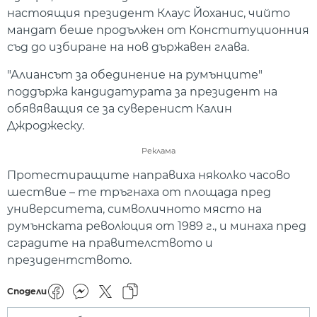
настоящия президент Клаус Йоханис, чийто
мандат беше продължен от Конституционния
съд до избиране на нов държавен глава.
"Алиансът за обединение на румънците"
поддържа кандидатурата за президент на
обявяващия се за суверенист Калин
Джроджеску.
Реклама
Протестиращите направиха няколко часово
шествие – те тръгнаха от площада пред
университета, символичното място на
румънската революция от 1989 г., и минаха пред
сградите на правителството и
президентството.
Сподели