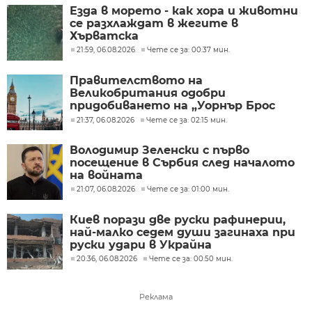
Езда в морето - как хора и животни
се разхлаждат в жегите в
Хърватска
21:59, 06.08.2026
Чете се за: 00:37 мин.
Правителството на
Великобритания одобри
придобиването на „Уорнър Брос
Дискавъри“ от „Парамаунт“ за 110
21:37, 06.08.2026
Чете се за: 02:15 мин.
млрд. долара
Володимир Зеленски с първо
посещение в Сърбия след началото
на войната
21:07, 06.08.2026
Чете се за: 01:00 мин.
Киев порази две руски рафинерии,
най-малко седем души загинаха при
руски удари в Украйна
20:36, 06.08.2026
Чете се за: 00:50 мин.
Реклама