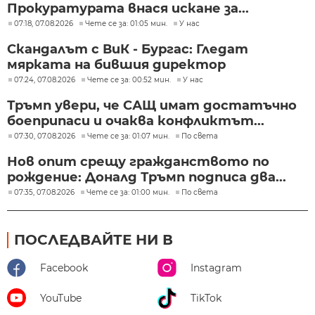
Прокуратурата внася искане за...
07:18, 07.08.2026
Чете се за: 01:05 мин.
У нас
Скандалът с ВиК - Бургас: Гледат
мярката на бившия директор
07:24, 07.08.2026
Чете се за: 00:52 мин.
У нас
Тръмп увери, че САЩ имат достатъчно
боеприпаси и очаква конфликтът...
07:30, 07.08.2026
Чете се за: 01:07 мин.
По света
Нов опит срещу гражданството по
рождение: Доналд Тръмп подписа два...
07:35, 07.08.2026
Чете се за: 01:00 мин.
По света
ПОСЛЕДВАЙТЕ НИ В
Facebook
Instagram
YouTube
TikTok