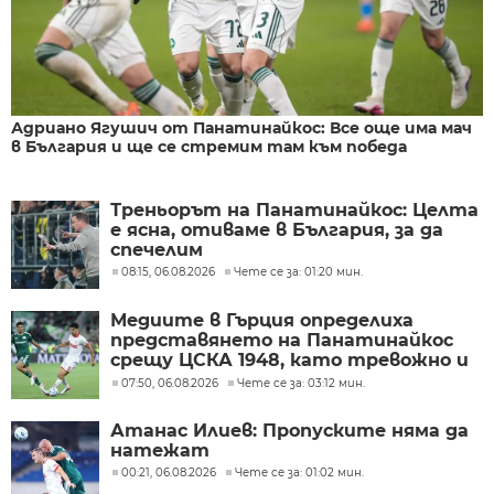
Адриано Ягушич от Панатинайкос: Все още има мач
в България и ще се стремим там към победа
Треньорът на Панатинайкос: Целта
е ясна, отиваме в България, за да
спечелим
08:15, 06.08.2026
Чете се за: 01:20 мин.
Медиите в Гърция определиха
представянето на Панатинайкос
срещу ЦСКА 1948, като тревожно и
под очакваното ниво
07:50, 06.08.2026
Чете се за: 03:12 мин.
Атанас Илиев: Пропуските няма да
натежат
00:21, 06.08.2026
Чете се за: 01:02 мин.