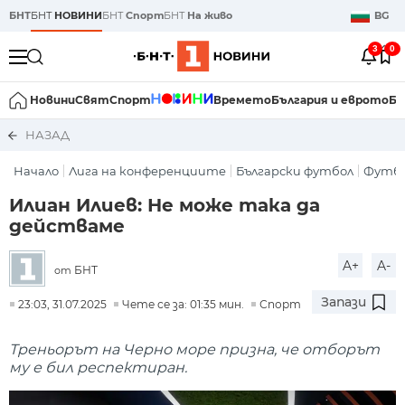
БНТ
БНТ
НОВИНИ
БНТ
Спорт
БНТ
На живо
BG
3
0
Новини
Свят
Спорт
Времето
България и еврото
Би
НАЗАД
Начало
Лига на конференциите
Български футбол
Футб
Илиан Илиев: Не може така да
действаме
A+
A-
БНТ
от
Запази
23:03, 31.07.2025
Чете се за: 01:35 мин.
Спорт
Треньорът на Черно море призна, че отборът
му е бил респектиран.