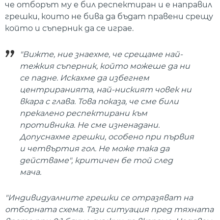
че отборът му е бил респектиран и е направил
грешки, които не бива да бъдат правени срещу
който и съперник да се играе.
"Вижте, ние знаехме, че срещаме най-
тежкия съперник, който можеше да ни
се падне. Искахме да избегнем
центриранията, най-ниският човек ни
вкара с глава. Това показа, че сме били
прекалено респектирани към
противника. Не сме изненадани.
Допуснахме грешки, особено при първия
и четвъртия гол. Не може така да
действаме", критичен бе той след
мача.
"Индивидуалните грешки се отразяват на
отборната схема. Тази ситуация пред тяхната