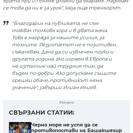
врата при 0:1 бяхме длъжни да вкараме. Надявам
се това да ни е за урок"
, каза още треньорът.
"Благодарих на публиката, не съм
очаквал толкова хора и в двата мача.
Това е награда за нашите усилия, за
техните. Резултатът не е позитивен,
съжалявам. Дано да си извлечем поуки и
другата година, ако играем в Европа и
не изтеглим най-трудния тим, да
бъдем по-добри. Ако допускаме същите
грешки обаче, противникът няма
значение", завърши Илиан Илиев.
Реклама
СВЪРЗАНИ СТАТИИ:
Черно море не успя да се
противопостави на Башакшехир