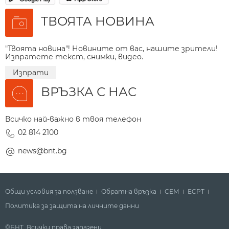
ТВОЯТА НОВИНА
"Твоята новина"! Новините от вас, нашите зрители!
Изпратете текст, снимки, видео.
Изпрати
ВРЪЗКА С НАС
Всичко най-важно в твоя телефон
02 814 2100
news@bnt.bg
Общи условия за ползване
Обратна връзка
СЕМ
ECPT
Политика за защита на личните данни
©БНТ. Всички права запазени