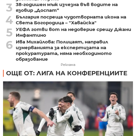
3
38-годишен мъж изчезна във водите на
язовир „Доспат“
4
България посреща чудотворната икона на
Света Богородица – "Хавайска"
5
УЕФА готви вот на недоверие срещу Джани
Инфантино
6
Ива Михайлова: Полицаят, направил
измерванията за експертизата на
прокуратурата, няма необходимото
образование
Реклама
ОЩЕ ОТ: ЛИГА НА КОНФЕРЕНЦИИТЕ