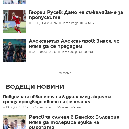
Георги Русев: Дано не съжаляваме за
пропуските
00:10, 06.08.2026
Чете се за: 01:57 мин.
Александър Александров: Знаех, че
няма да се предадем
23:51, 05.08.2026
Чете се за: 01:40 мин.
Реклама
ВОДЕЩИ НОВИНИ
Повдигнаха обвинения на 8 души след акцията
срещу производството на фентанил
10:56, 06.08.2026
Чете се за: 01:55 мин.
У нас
Радев за случая в Банско: България
няма да толерира езика на
омразата