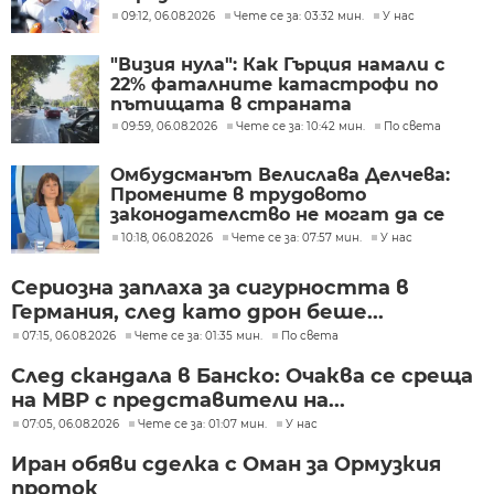
09:12, 06.08.2026
Чете се за: 03:32 мин.
У нас
"Визия нула": Как Гърция намали с
22% фаталните катастрофи по
пътищата в страната
09:59, 06.08.2026
Чете се за: 10:42 мин.
По света
Омбудсманът Велислава Делчева:
Промените в трудовото
законодателство не могат да се
правят през бюджета
10:18, 06.08.2026
Чете се за: 07:57 мин.
У нас
Сериозна заплаха за сигурността в
Германия, след като дрон беше...
07:15, 06.08.2026
Чете се за: 01:35 мин.
По света
След скандала в Банско: Очаква се среща
на МВР с представители на...
07:05, 06.08.2026
Чете се за: 01:07 мин.
У нас
Иран обяви сделка с Оман за Ормузкия
проток