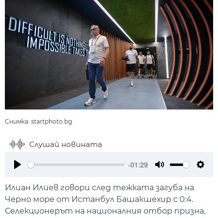
Снимка: startphoto.bg
Слушай новината
-01:29
Play
Mute
Setti
Илиан Илиев говори след тежката загуба на
Черно море от Истанбул Башакшехир с 0:4.
Селекционерът на националния отбор призна,