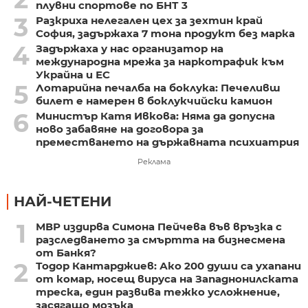
плувни спортове по БНТ 3
3
Разкриха нелегален цех за зехтин край
София, задържаха 7 тона продукт без марка
4
Задържаха у нас организатор на
международна мрежа за наркотрафик към
Украйна и ЕС
5
Лотарийна печалба на боклука: Печеливш
билет е намерен в боклукчийски камион
6
Министър Катя Ивкова: Няма да допусна
ново забавяне на договора за
преместването на държавната психиатрия
Реклама
НАЙ-ЧЕТЕНИ
1
МВР издирва Симона Пейчева във връзка с
разследването за смъртта на бизнесмена
от Банкя?
2
Тодор Кантарджиев: Ако 200 души са ухапани
от комар, носещ вируса на Западнонилската
треска, един развива тежко усложнение,
засягащо мозъка