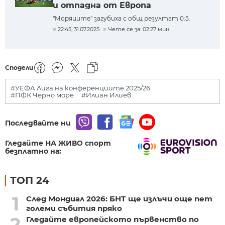
и отпадна от Европа
"Моряците" загубиха с общ резултат 0:5.
22:45, 31.07.2025
Чете се за: 02:27 мин.
Сподели
#УЕФА Лига на конференциите 2025/26
#ПФК Черно море
#Илиан Илиев
Последвайте ни
Гледайте НА ЖИВО спорт
безплатно на:
ТОП 24
1
След Мондиал 2026: БНТ ще излъчи още пет
големи събития пряко
2
Гледайте европейското първенство по