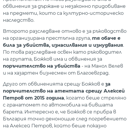
обвинения за държане и незаконно придобиване
на предмети, които са културно-историческо
наследство.
Второто разследване отново е за ръководство
на организирана престъпна група,
тя обаче е
била за убийства, изнасилвания и изнудвания
.
По това разследване освен като ръководител
на групата, Божков има и обвинения за
поръчителство на убийства
- на Манол Велев
и на хазартен бизнесмен от Благоевград.
Друго от обвиненията срещу Божков е
за
поръчителство на атентата срещу Алексей
Петров от 2015 година
, когато беше стреляно
с гранатомет по автомобила на бившата
барета. Интересно е, че Божков се прибра в
България точно денонощие след погребението
на Алексей Петров, който беше показно