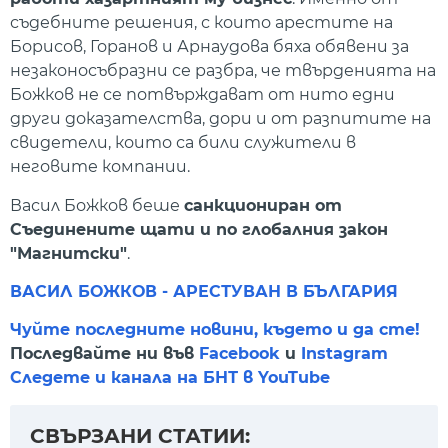
съдебните решения, с които арестите на
Борисов, Горанов и Арнаудова бяха обявени за
незаконосъбразни се разбра, че твърденията на
Божков не се потвърждават от нито едни
други доказателства, дори и от разпитите на
свидетели, които са били служители в
неговите компании.
Васил Божков беше
санкциониран от
Съединените щати и по глобалния закон
"Магнитски"
.
ВАСИЛ БОЖКОВ - АРЕСТУВАН В БЪЛГАРИЯ
Чуйте последните новини, където и да сте!
Последвайте ни във
Facebook
и
Instagram
Следете и канала на БНТ в YouTube
СВЪРЗАНИ СТАТИИ: