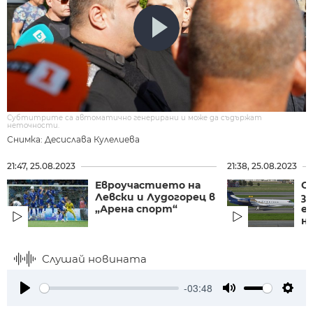
Субтитрите са автоматично генерирани и може да съдържат
неточности.
Снимка: Десислава Кулелиева
21:47, 25.08.2023
21:38, 25.08.2023
Евроучастието на
С
Левски и Лудогорец в
з
„Арена спорт“
е
н
Слушай новината
-03:48
Play
Mute
Setti