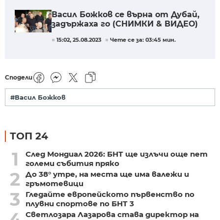
Васил Божков се върна от Дубай,
задържаха го (СНИМКИ & ВИДЕО)
15:02, 25.08.2023
Чете се за: 03:45 мин.
Сподели
#Васил Божков
ТОП 24
1
След Мондиал 2026: БНТ ще излъчи още пет
големи събития пряко
2
До 38° утре, на места ще има валежи и
гръмотевици
3
Гледайте европейското първенство по
плувни спортове по БНТ 3
4
Светлозара Лазарова става директор на