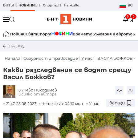
БНТ
БНТ
НОВИНИ
БНТ
Спорт
БНТ
На живо
BG
0
0
Новини
Свят
Спорт
Времето
България и еврото
Би
НАЗАД
Начало
Сигурност и правосъдие
У нас
ВАСИЛ БОЖКОВ - 
Какви разследвания се водят срещу
Васил Божков?
Иво Никодимов
A+
A-
от
Всичко от автора
Запази
21:47, 25.08.2023
Чете се за: 04:10 мин.
У нас