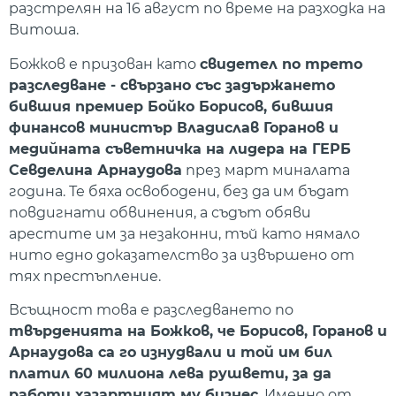
разстрелян на 16 август по време на разходка на
Витоша.
Божков е призован като
свидетел по трето
разследване - свързано със задържането
бившия премиер Бойко Борисов, бившия
финансов министър Владислав Горанов и
медийната съветничка на лидера на ГЕРБ
Севделина Арнаудова
през март миналата
година. Те бяха освободени, без да им бъдат
повдигнати обвинения, а съдът обяви
арестите им за незаконни, тъй като нямало
нито едно доказателство за извършено от
тях престъпление.
Всъщност това е разследването по
твърденията на Божков, че Борисов, Горанов и
Арнаудова са го изнудвали и той им бил
платил 60 милиона лева рушвети, за да
работи хазартният му бизнес
. Именно от