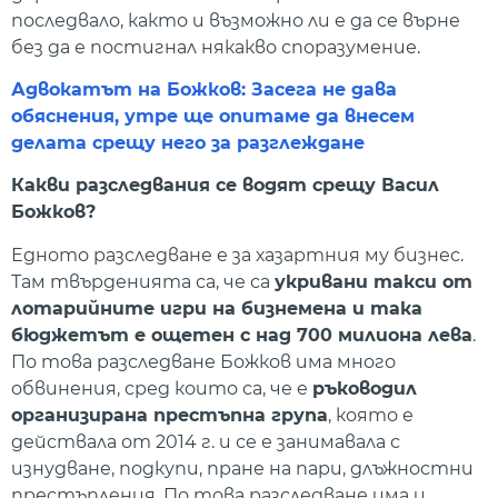
последвало, както и възможно ли е да се върне
без да е постигнал някакво споразумение.
Адвокатът на Божков: Засега не дава
обяснения, утре ще опитаме да внесем
делата срещу него за разглеждане
Какви разследвания се водят срещу Васил
Божков?
Едното разследване е за хазартния му бизнес.
Там твърденията са, че са
укривани такси от
лотарийните игри на бизнемена и така
бюджетът е ощетен с над 700 милиона лева
.
По това разследване Божков има много
обвинения, сред които са, че е
ръководил
организирана престъпна група
, която е
действала от 2014 г. и се е занимавала с
изнудване, подкупи, пране на пари, длъжностни
престъпления. По това разследване има и