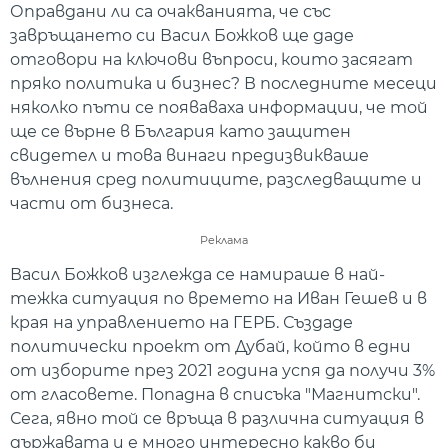
Оправдани ли са очакванията, че със
завръщането си Васил Божков ще даде
отговори на ключови въпроси, които засягат
пряко политика и бизнес? В последните месеци
няколко пъти се появаваха информации, че той
ще се върне в България като защитен
свидетел и това винаги предизвикваше
вълнения сред политиците, разследващите и
части от бизнеса.
Реклама
Васил Божков изглежда се намираше в най-
тежка ситуация по времето на Иван Гешев и в
края на управлението на ГЕРБ. Създаде
политически проект от Дубай, който в едни
от изборите през 2021 година успя да получи 3%
от гласовете. Попадна в списъка "Магнитски".
Сега, явно той се връща в различна ситуация в
държавата и е много интересно какво би