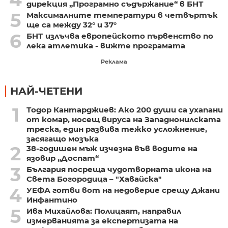
дирекция „Програмно съдържание“ в БНТ
5
Максималните температури в четвъртък
ще са между 32° и 37°
6
БНТ излъчва европейското първенство по
лека атлетика - вижте програмата
Реклама
НАЙ-ЧЕТЕНИ
1
Тодор Кантарджиев: Ако 200 души са ухапани
от комар, носещ вируса на Западнонилската
треска, един развива тежко усложнение,
засягащо мозъка
2
38-годишен мъж изчезна във водите на
язовир „Доспат“
3
България посреща чудотворната икона на
Света Богородица – "Хавайска"
4
УЕФА готви вот на недоверие срещу Джани
Инфантино
5
Ива Михайлова: Полицаят, направил
измерванията за експертизата на