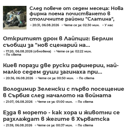
След повече от седем месеца: Нова
фирма поема почистването в
столичните райони "Слатина",
"Подуяне" и "Изгрев"
20:31, 06.08.2026
Чете се за: 02:30 мин.
У нас
Откритият дрон в Лайпциг: Берлин
съобщи за "нов сценарий на...
17:20, 06.08.2026 (обновена)
Чете се за: 02:22 мин.
По света
Киев порази две руски рафинерии, най-
малко седем души загинаха при...
20:36, 06.08.2026
Чете се за: 00:50 мин.
По света
Володимир Зеленски с първо посещение
в Сърбия след началото на войната
21:07, 06.08.2026
Чете се за: 01:00 мин.
По света
Езда в морето - как хора и животни се
разхлаждат в жегите в Хърватска
21:59, 06.08.2026
Чете се за: 00:37 мин.
По света