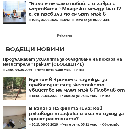
"Било е не само побой, а и гавра с
жертвата": Младежи между 14 и 17
г. са пребили до смърт мъж в
Пловдив
14:56, 06.08.2026
5092
Чете се за: 06:00 мин.
Реклама
ВОДЕЩИ НОВИНИ
Продължават усилията за овладяване на пожара на
магистрала "Тракия" (ОБОБЩЕНИЕ)
22:53, 06.08.2026
Чете се за: 03:10 мин.
У нас
Бдение в Кричим с надежда за
правосъдие след жестокото
убийство на млад мъж в Пловдив от
тийнейджъри
18:10, 06.08.2026
Чете се за: 04:25 мин.
У нас
В капана на фентанила: Кой
ръководи трафика и има ли изход за
пристрастените?
20:21, 06.08.2026
Чете се за: 05:22 мин.
Общество