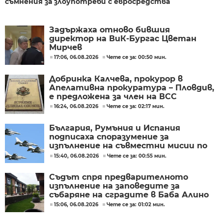
съмнения за злоупотреби с евросредства
Задържаха отново бившия
директор на ВиК-Бургас Цветан
Мирчев
17:06, 06.08.2026
Чете се за: 00:50 мин.
Добринка Калчева, прокурор в
Апелативна прокуратура – Пловдив,
е предложена за член на ВСС
16:24, 06.08.2026
Чете се за: 02:17 мин.
България, Румъния и Испания
подписаха споразумение за
изпълнение на съвместни мисии по
охрана на въздушното
15:40, 06.08.2026
Чете се за: 00:55 мин.
пространство
Съдът спря предварителното
изпълнение на заповедите за
събаряне на сградите в Баба Алино
15:06, 06.08.2026
Чете се за: 01:02 мин.