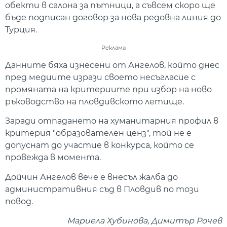
обекти в салона за пътници, а съвсем скоро ще
бъде подписан договор за нова редовна линия до
Турция.
Реклама
Данните бяха изнесени от Ангелов, който днес
пред медиите изрази своето несъгласие с
промяната на критериите при избор на ново
ръководство на пловдивското летище.
Заради отпадането на хуманитарния профил в
критерия "образователен ценз", той не е
допуснат до участие в конкурса, който се
провежда в момента.
Дойчин Ангелов вече е внесъл жалба до
административния съд в Пловдив по този
повод.
Мариела Хубинова, Димитър Рочев