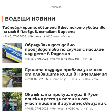
Реклама
ВОДЕЩИ НОВИНИ
Тийнейджърите, обвинени в жестокото убийство
на мъж в Пловдив, остават в ареста
14:43, 07.08.2026
Чете се за: 01:20 мин.
У нас
Образуваха досъдебно
производстово по случая с насилие
над дете в Радомир
15:46, 07.08.2026
Чете се за: 01:37 мин.
У нас
Сушата създаде проблем за много
от плаващите къщи в Нидерландия
17:10, 07.08.2026
Чете се за: 01:50 мин.
По света
Окръжната прокуратура в Русе
поиска арест за петима от
участниците в групите, свързани с
разбитата лаборатория за
10:59, 07.08.2026
Чете се за: 02:50 мин.
У нас