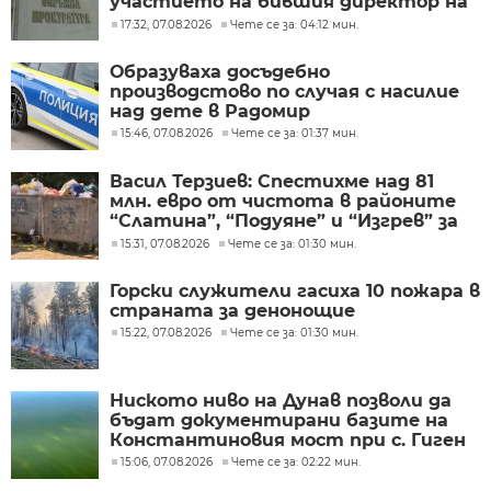
участието на бившия директор на
"ВиК - Бургас"
17:32, 07.08.2026
Чете се за: 04:12 мин.
Образуваха досъдебно
производстово по случая с насилие
над дете в Радомир
15:46, 07.08.2026
Чете се за: 01:37 мин.
Васил Терзиев: Спестихме над 81
млн. евро от чистота в районите
“Слатина”, “Подуяне” и “Изгрев” за
следващите 5 години
15:31, 07.08.2026
Чете се за: 01:30 мин.
Горски служители гасиха 10 пожара в
страната за денонощие
15:22, 07.08.2026
Чете се за: 01:30 мин.
Ниското ниво на Дунав позволи да
бъдат документирани базите на
Константиновия мост при с. Гиген
15:06, 07.08.2026
Чете се за: 02:22 мин.