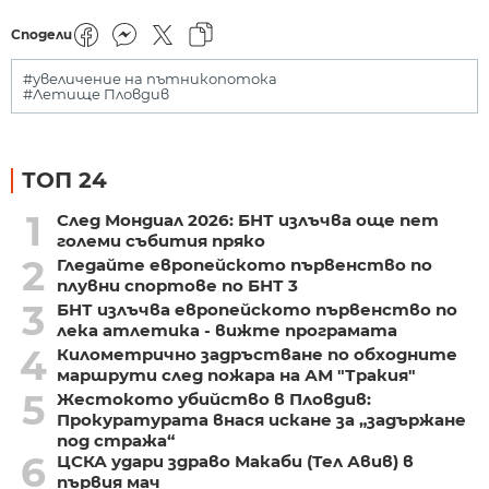
Сподели
#увеличение на пътникопотока
#Летище Пловдив
ТОП 24
1
След Мондиал 2026: БНТ излъчва още пет
големи събития пряко
2
Гледайте европейското първенство по
плувни спортове по БНТ 3
3
БНТ излъчва европейското първенство по
лека атлетика - вижте програмата
4
Километрично задръстване по обходните
маршрути след пожара на АМ "Тракия"
5
Жестокото убийство в Пловдив:
Прокуратурата внася искане за „задържане
под стража“
6
ЦСКА удари здраво Макаби (Тел Авив) в
първия мач