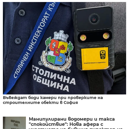
Въвеждат боди камери при проверките на
строителните обекти в София
Манипулирани водомери и такса
"спокойствие": Нова афера с