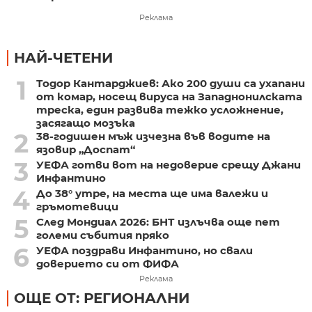
Реклама
НАЙ-ЧЕТЕНИ
1
Тодор Кантарджиев: Ако 200 души са ухапани
от комар, носещ вируса на Западнонилската
треска, един развива тежко усложнение,
засягащо мозъка
2
38-годишен мъж изчезна във водите на
язовир „Доспат“
3
УЕФА готви вот на недоверие срещу Джани
Инфантино
4
До 38° утре, на места ще има валежи и
гръмотевици
5
След Мондиал 2026: БНТ излъчва още пет
големи събития пряко
6
УЕФА поздрави Инфантино, но свали
доверието си от ФИФА
Реклама
ОЩЕ ОТ: РЕГИОНАЛНИ