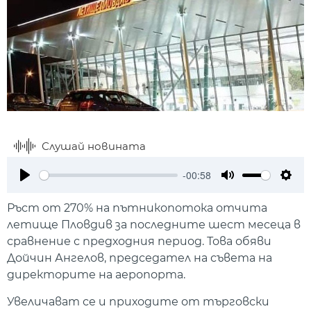
Слушай новината
-00:58
Play
Mute
Setti
Ръст от 270% на пътникопотока отчита
летище Пловдив за последните шест месеца в
сравнение с предходния период. Това обяви
Дойчин Ангелов, председател на съвета на
директорите на аеропорта.
Увеличават се и приходите от търговски