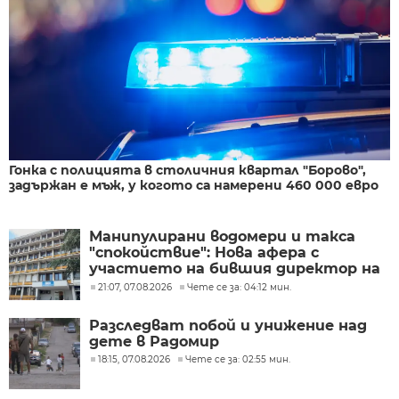
Гонка с полицията в столичния квартал "Борово",
задържан е мъж, у когото са намерени 460 000 евро
Манипулирани водомери и такса
"спокойствие": Нова афера с
участието на бившия директор на
"ВиК - Бургас"
21:07, 07.08.2026
Чете се за: 04:12 мин.
Разследват побой и унижение над
дете в Радомир
18:15, 07.08.2026
Чете се за: 02:55 мин.