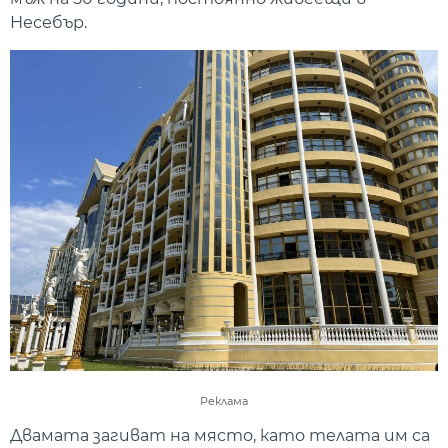
Несебър.
Реклама
Двамата загиват на място, като телата им са