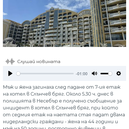
Слушай новината
-01:00
Play
Mute
Setti
Мъж и жена загинаха след падане от 7-ия етаж
на хотел в Слънчев бряг. Около 5.30 ч. днес в
полицията в Несебър е получено съобщение за
инцидент в хотел в Слънчев бряг, при който
от седмия етаж на наетата стая падат двама
нидерландски граждани - жена на 44 години и
мъж на 50 години, постоянно живеещи в