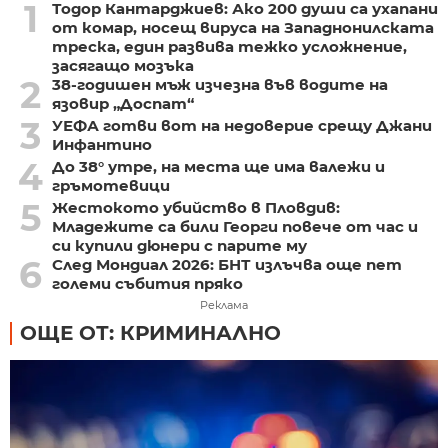
1
Тодор Кантарджиев: Ако 200 души са ухапани
от комар, носещ вируса на Западнонилската
треска, един развива тежко усложнение,
засягащо мозъка
2
38-годишен мъж изчезна във водите на
язовир „Доспат“
3
УЕФА готви вот на недоверие срещу Джани
Инфантино
4
До 38° утре, на места ще има валежи и
гръмотевици
5
Жестокото убийство в Пловдив:
Младежите са били Георги повече от час и
си купили дюнери с парите му
6
След Мондиал 2026: БНТ излъчва още пет
големи събития пряко
Реклама
ОЩЕ ОТ: КРИМИНАЛНО