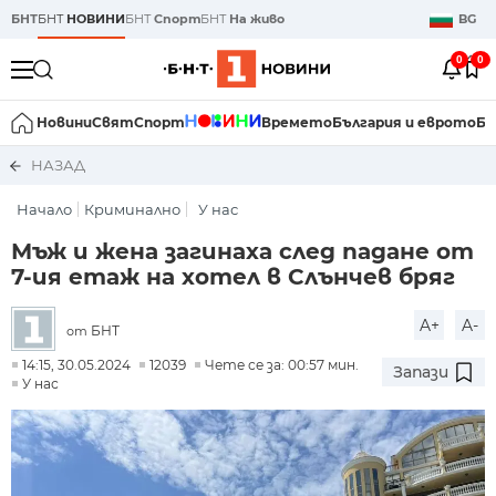
БНТ
БНТ
НОВИНИ
БНТ
Спорт
БНТ
На живо
BG
0
0
Новини
Свят
Спорт
Времето
България и еврото
Би
НАЗАД
Начало
Криминално
У нас
Мъж и жена загинаха след падане от
7-ия етаж на хотел в Слънчев бряг
A+
A-
БНТ
от
14:15, 30.05.2024
12039
Чете се за: 00:57 мин.
Запази
У нас