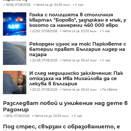
18:08, 07.08.2026
Чете се за: 04:55 мин.
У нас
Гонка с полицията в столичния
квартал "Борово", задържан е мъж, у
когото са намерени 460 000 евро
22:50, 07.08.2026
Чете се за: 02:05 мин.
У нас
Рекорден износ на ток: Парковете с
батерии правят България лидер на
пазара
20:28, 07.08.2026
Чете се за: 05:42 мин.
У нас
И след медицинско заключение: Пак
отказаха на Ива Михайлова да се
лекува в България
20:22, 07.08.2026
Чете се за: 03:42 мин.
По света
Разследват побой и унижение над дете в
Радомир
18:15, 07.08.2026
Чете се за: 02:55 мин.
У нас
Под стрес, свързан с образованието, е