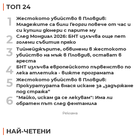
ТОП 24
1
Жестокото убийство в Пловдив:
Младежите са били Георги повече от час и
си купили дюнери с парите му
2
След Мондиал 2026: БНТ излъчва още пет
големи събития пряко
3
Тийнейджърите, обвинени в жестокото
убийство на мъж в Пловдив, остават в
ареста
4
БНТ излъчва европейското първенство по
лека атлетика - вижте програмата
5
Жестокото убийство в Пловдив:
Прокуратурата внася искане за „задържане
под стража“
6
"Майко, искам да се лекувам": Има ли
обратен път след фентанила
Реклама
НАЙ-ЧЕТЕНИ