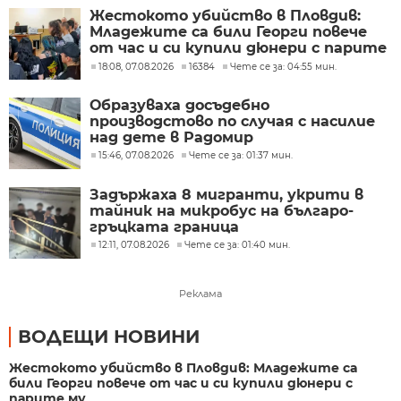
Жестокото убийство в Пловдив:
Младежите са били Георги повече
от час и си купили дюнери с парите
му
18:08, 07.08.2026
16384
Чете се за: 04:55 мин.
Образуваха досъдебно
производстово по случая с насилие
над дете в Радомир
15:46, 07.08.2026
Чете се за: 01:37 мин.
Задържаха 8 мигранти, укрити в
тайник на микробус на българо-
гръцката граница
12:11, 07.08.2026
Чете се за: 01:40 мин.
Реклама
ВОДЕЩИ НОВИНИ
Жестокото убийство в Пловдив: Младежите са
били Георги повече от час и си купили дюнери с
парите му