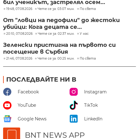
бил ученикът, застрелял осем...
19:48, 07.08.2026
Чете се за: 03:07 мин.
По света
От "ловци на педофили" до жестоки
убийци: Кога децата се...
20:10, 07.08.2026
Чете се за: 02:37 мин.
У нас
Зеленски пристигна на първото си
посещение в Сърбия
21:46, 07.08.2026
Чете се за: 00:25 мин.
По света
ПОСЛЕДВАЙТЕ НИ В
Facebook
Instagram
YouTube
TikTok
Google News
LinkedIn
BNT NEWS APP