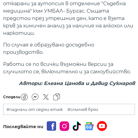
откарани за аутопсия в отделение "Съдебна
медицина" към УМБАЛ- Бургас. Същата
предстои през утрешния ден, като е взета
кръв за химичен анализ за наличие на алкохол или
наркотици.
По случая е образувано досъдебно
производство.
Работи се по всички възможни версии за
случилото се, включително и за самоубийство.
Автори: Елеана Цанова и Давид Сукнаров
Сподели
#паднали от седми етаж
#слънчев бряг
Последвайте ни