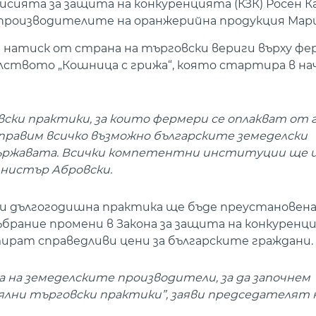
сията за защита на конкуренцията (КЗК) Росен К
 производителите на оранжерийна продукция Мари
т натиск от страна на търговски вериги върху фе
лството „Кошница с грижа“, която стартира в на
вски практики, за които фермери се оплакват от г
правим всичко възможно българските земеделски
ържавата. Всички компетентни институции ще 
нистър Абровски.
и дългогодишна практика ще бъде преустановена,
рание промени в Закона за защита на конкуренци
рат справедливи цени за българските граждани.
 на земеделските производители, за да започнем
лни търговски практики”, заяви председателят 