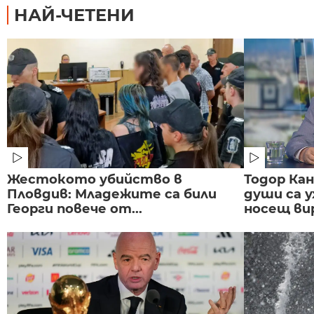
НАЙ-ЧЕТЕНИ
Жестокото убийство в
Тодор Ка
Пловдив: Младежите са били
души са у
Георги повече от...
носещ вир