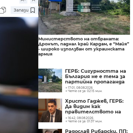
Запази
Министерството на отбраната:
Дронът, паднал край Кардам, е “Майя”
- широко използван от украинската
армия
ГЕРБ: Сигурността на
България не е тема за
партийна пропаганда
17:01, 08.08.2026
Чете се за: 02:15 мин.
Христо Гаджев, ГЕРБ:
Да видим как
правителството на
Радев ще защити
16:42, 08.08.2026
Чете се за: 01:37 мин.
националния ни
интерес
Радослав Рибарски, ПП: