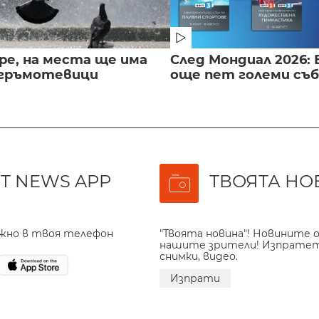
ре, на места ще има
След Мондиал 2026: 
 гръмотевици
още пет големи съ
T NEWS APP
ТВОЯТА НО
ажно в твоя телефон
"Твоята новина"! Новините о
нашите зрители! Изпрате
снимки, видео.
Изпрати