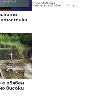
10:21, 08.08.2026
Чете се за: 02:02 мин.
У нас
йското
 атлетика -
е е обявен
но високи