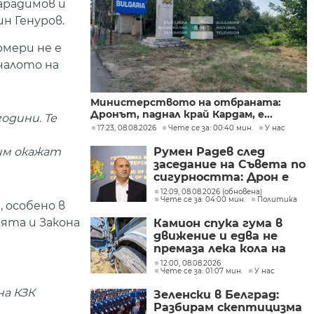
арадимов и
н Генуров.
рмери не е
чалото на
Министерството на отбраната:
Дронът, паднал край Кардам, е...
одини. Те
17:23, 08.08.2026
Чете се за: 00:40 мин.
У нас
Румен Радев след
им окажат
заседание на Съвета по
сигурността: Дрон е
нахлул в българското
12:09, 08.08.2026 (обновена)
Чете се за: 04:00 мин.
Политика
въздушно
 особено в
пространство
ята и Закона
Камион спука гума в
движение и едва не
премаза лека кола на
Подбалканския път
12:00, 08.08.2026
Чете се за: 01:07 мин.
У нас
(СНИМКИ)
на КЗК
Зеленски в Белград:
Разбирам скептицизма