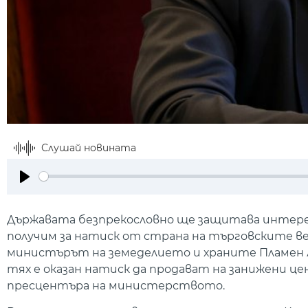
Слушай новината
Play
Държавата безпрекословно ще защитава интерес
получим за натиск от страна на търговските в
министърът на земеделието и храните Пламен А
тях е оказан натиск да продават на занижени це
пресцентъра на министерството.