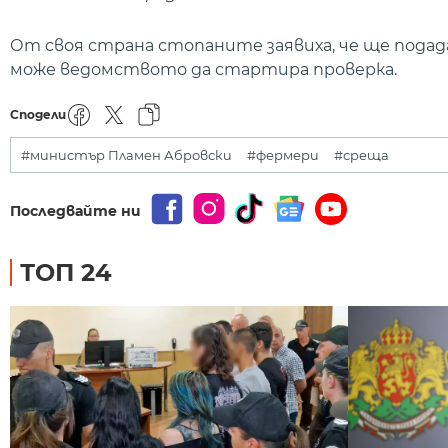
От своя страна стопаните заявиха, че ще подад
може ведомството да стартира проверка.
Сподели
#министър Пламен Абровски
#фермери
#среща
Последвайте ни
ТОП 24