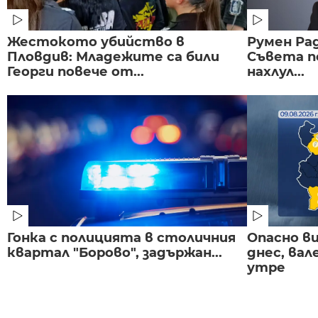
Жестокото убийство в
Румен Рад
Пловдив: Младежите са били
Съвета п
Георги повече от...
нахлул...
Гонка с полицията в столичния
Опасно в
квартал "Борово", задържан...
днес, ва
утре