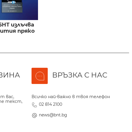
БНТ излъчва
бития пряко
ВИНА
ВРЪЗКА С НАС
т вас,
Всичко най-важно в твоя телефон
те текст,
02 814 2100
news@bnt.bg