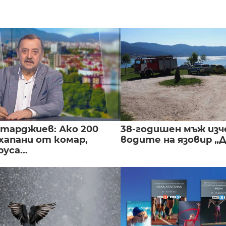
нтарджиев: Ако 200
38-годишен мъж изч
хапани от комар,
водите на язовир „
уса...