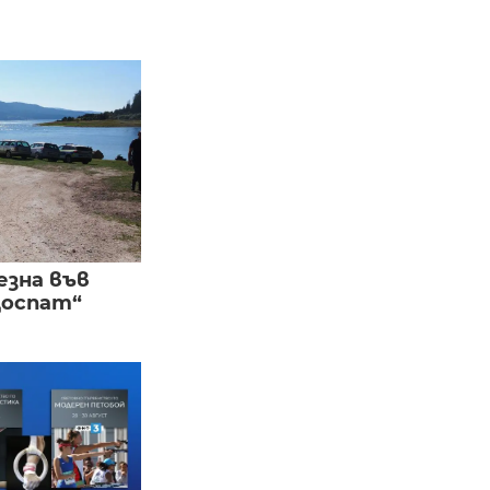
езна във
Доспат“