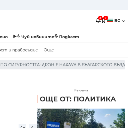
3
0
BG
ено
Чуй новините
Подкаст
ост и правосъдие
Още
 Е НАХЛУЛ В БЪЛГАРСКОТО ВЪЗДУШНО ПРОСТРАНСТВО * *
Реклама
ОЩЕ ОТ: ПОЛИТИКА
A+
A-