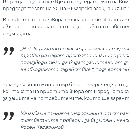
В срещата участие взеха председателят на Коми
председателят на УС на Българска асоциация на
В рамките на разговора стана ясно, че оказания
свързан с националната инициатива на правите
седмицата.
„Най-вероятно се касае за нелоялни търго
трябва да бъдат прекратени и ние ще на
производители да бъдат защитени от д
необходимото съдействие “, подчерта ми
Земеделският министър бе категоричен, че таз
контекста на приетите вчера от Народното съб
за защита на потребителите, които ще гаранти
“Очакваме пълната информация от страна
съответните проверки за възможни нелоя
Росен Карадимов.