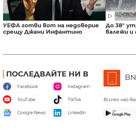
УЕФА готви вот на недоверие
До 38° ут
срещу Джани Инфантино
валежи и
ПОСЛЕДВАЙТЕ НИ В
BN
Facebook
Instagram
Всичко най-в
YouTube
TikTok
Google News
LinkedIn