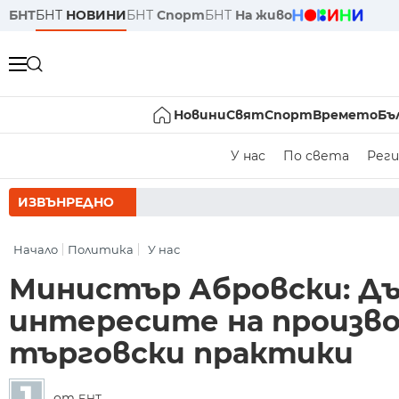
БНТ
БНТ
НОВИНИ
БНТ
Спорт
БНТ
На живо
Новини
Свят
Спорт
Времето
Бъ
У нас
По света
Реги
ИЗВЪНРЕДНО
РУМЕН РАД
Начало
Политика
У нас
Министър Абровски: Д
интересите на произв
търговски практики
от
БНТ