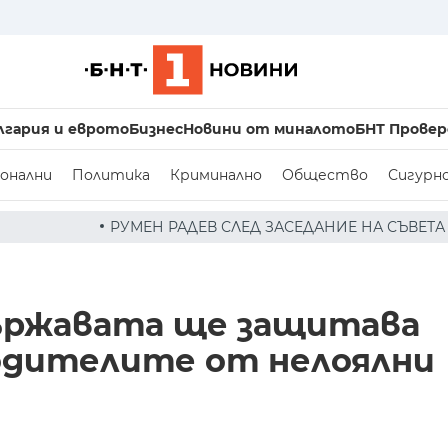
лгария и еврото
Бизнес
Новини от миналото
БНТ Провер
онални
Политика
Криминално
Общество
Сигурн
ЕВ СЛЕД ЗАСЕДАНИЕ НА СЪВЕТА ПО СИГУРНОСТТА: ДРОН
ържавата ще защитава
одителите от нелоялни