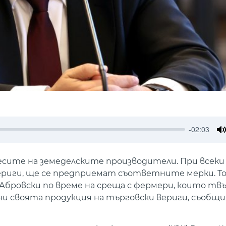
-02:03
M
ите на земеделските производители. При всеки 
ериги, ще се предприемат съответните мерки. То
бровски по време на среща с фермери, които твъ
ни своята продукция на търговски вериги, съобщи