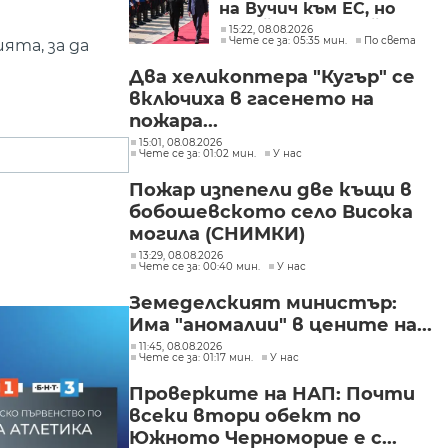
на Вучич към ЕС, но
Украйна е във война и
15:22, 08.08.2026
Чете се за: 05:35 мин.
По света
няма време за
ята, за да
скептицизъм
Два хеликоптера "Кугър" се
включиха в гасенето на
пожара...
15:01, 08.08.2026
Чете се за: 01:02 мин.
У нас
Пожар изпепели две къщи в
бобошевското село Висока
могила (СНИМКИ)
13:29, 08.08.2026
Чете се за: 00:40 мин.
У нас
Земеделският министър:
Има "аномалии" в цените на...
11:45, 08.08.2026
Чете се за: 01:17 мин.
У нас
Проверките на НАП: Почти
всеки втори обект по
Южното Черноморие е с...