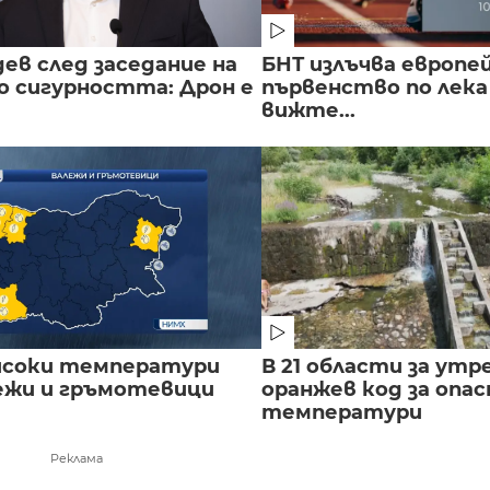
ев след заседание на
БНТ излъчва европе
о сигурността: Дрон е
първенство по лека
вижте...
исоки температури
В 21 области за утр
лежи и гръмотевици
оранжев код за опас
температури
Реклама