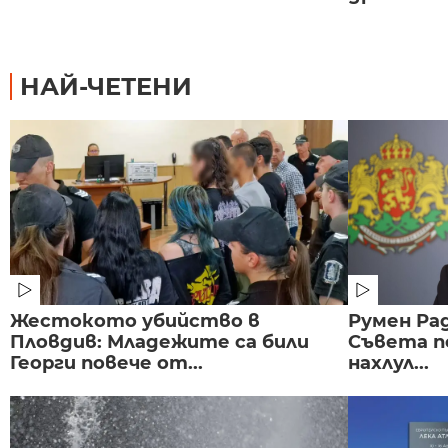
НАЙ-ЧЕТЕНИ
Жестокото убийство в
Румен Рад
Пловдив: Младежите са били
Съвета п
Георги повече от...
нахлул...