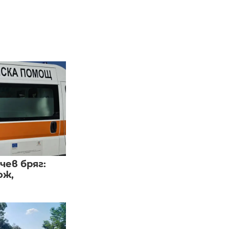
чев бряг:
ож,