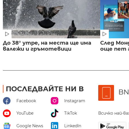
До 38° утре, на места ще има
След Монд
валежи и гръмотевици
още пет 
ПОСЛЕДВАЙТЕ НИ В
BN
Facebook
Instagram
Всичко най-в
YouTube
TikTok
Google News
LinkedIn