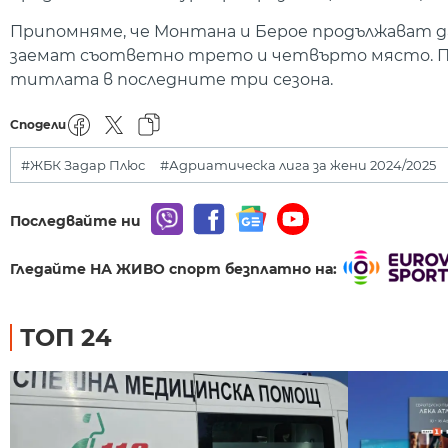
Припомняме, че Монтана и Берое продължават д
заемат съответно трето и четвърто място. Пре
титлата в последните три сезона.
Сподели
#ЖБК Задар Плюс
#Адриатическа лига за жени 2024/2025
Последвайте ни
Гледайте НА ЖИВО спорт безплатно на:
ТОП 24