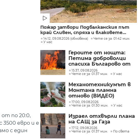
Пожар затвори Подбалканския път
край Сливен, спряха и влаковете...
14:12, 09.08.2026 (обновена)
Чете се за: 01:42 мин.
У нас
Героите от нощта:
Петима доброволци
спасиха Българово от
огнен капан
15:37, 09.08.2026
Чете се за: 01:37 мин.
У нас
Механотехникумът в
Монтана пламна
отново (ВИДЕО)
17:00, 09.08.2026
Чете се за: 01:30 мин.
У нас
от по 20:0,
Израел отхвърли плана
на САЩ за Газа
 3500 евро и е
17:12, 09.08.2026
амо с един
Чете се за: 01:37 мин.
По света