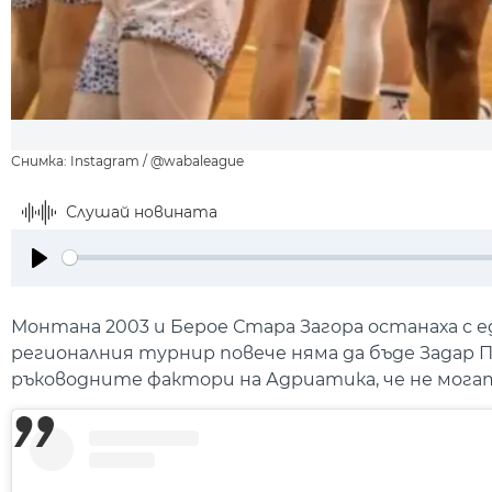
Снимка: Instagram / @wabaleague
Слушай новината
Play
Монтана 2003 и Берое Стара Загора останаха с 
регионалния турнир повече няма да бъде Задар 
ръководните фактори на Адриатика, че не мога