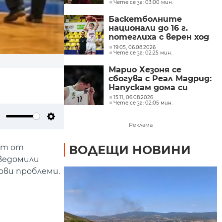
Чете се за: 03:00 мин.
европейското
Баскетболните
национали до 16 г.
потеглиха с верен ход
на европейското
19:05, 06.08.2026
Чете се за: 02:25 мин.
Марио Хезоня се
сбогува с Реал Мадрид:
Напускам дома си
15:11, 06.08.2026
Чете се за: 02:05 мин.
ute
Settings
Реклама
аст от
ВОДЕЩИ НОВИНИ
уведомили
ови проблеми.