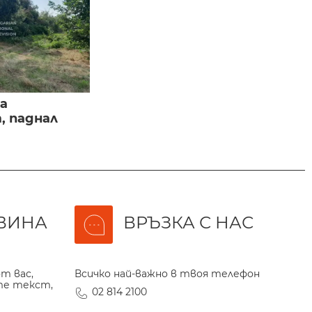
а
, паднал
ВИНА
ВРЪЗКА С НАС
т вас,
Всичко най-важно в твоя телефон
те текст,
02 814 2100