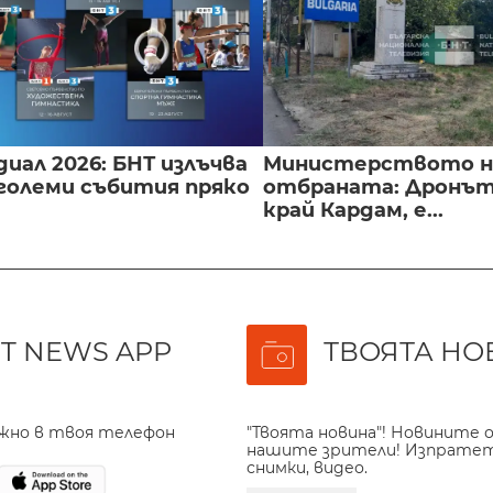
иал 2026: БНТ излъчва
Министерството н
големи събития пряко
отбраната: Дронът
край Кардам, е...
T NEWS APP
ТВОЯТА НО
ажно в твоя телефон
"Твоята новина"! Новините о
нашите зрители! Изпрате
снимки, видео.