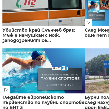
Убийство край Слънчев бряг:
След Монд
Мъж е намушкан с нож,
още пет 
заподозреният се...
Гледайте европейското
Бурни по
първенство по плувни спортове
след нах
по БНТ 3
дрон във..