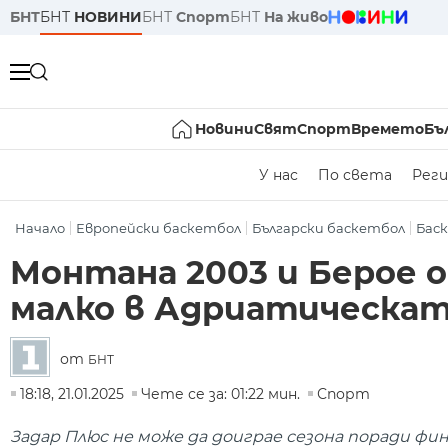
БНТ
БНТ
НОВИНИ
БНТ
Спорт
БНТ
На живо
Новини
Свят
Спорт
Времето
Бъ
У нас
По света
Реги
Начало
Европейски баскетбол
Български баскетбол
Бас
Монтана 2003 и Берое о
малко в Адриатическат
от
БНТ
18:18, 21.01.2025
Чете се за: 01:22 мин.
Спорт
Задар Плюс не може да доиграе сезона поради фи