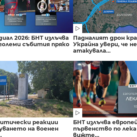
иал 2026: БНТ излъчва
Падналият дрон кра
големи събития пряко
Украйна увери, че не
атакувала...
литически реакции
БНТ излъчва европе
луването на военен
първенство по лека
.
вижте...