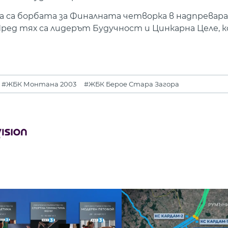
а са борбата за Финалната четворка в надпревар
д тях са лидерът Будучност и Цинкарна Целе, к
#ЖБК Монтана 2003
#ЖБК Берое Стара Загора