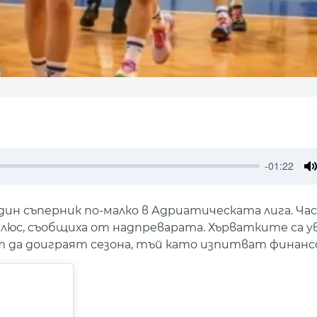
-01:22
M
един съперник по-малко в Адриатическата лига. Ч
Плюс, съобщиха от надпреварата. Хърватките са 
т да доиграят сезона, тъй като изпитват финанс