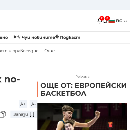
2
0
BG
ено
Чуй новините
Подкаст
ост и правосъдие
Още
 по-
Реклама
ОЩЕ ОТ: ЕВРОПЕЙСКИ
БАСКЕТБОЛ
A+
A-
Запази