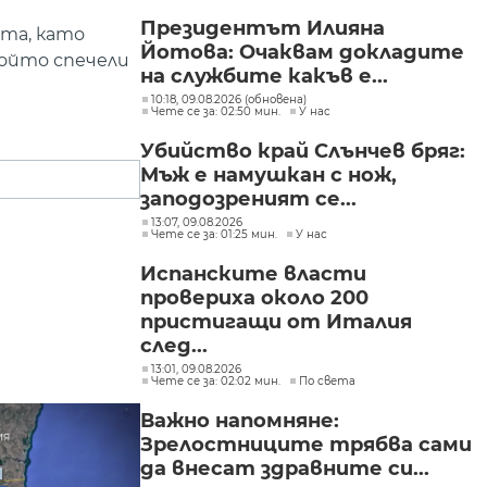
Президентът Илияна
ата, като
Йотова: Очаквам докладите
ойто спечели
на службите какъв е...
10:18, 09.08.2026 (обновена)
Чете се за: 02:50 мин.
У нас
Убийство край Слънчев бряг:
Мъж е намушкан с нож,
заподозреният се...
13:07, 09.08.2026
Чете се за: 01:25 мин.
У нас
Испанските власти
провериха около 200
пристигащи от Италия
след...
13:01, 09.08.2026
Чете се за: 02:02 мин.
По света
Важно напомняне:
Зрелостниците трябва сами
да внесат здравните си...