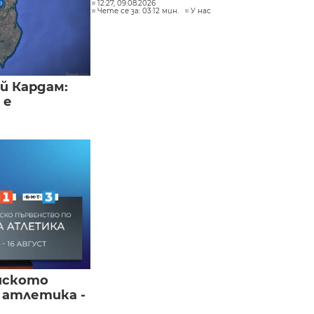
12:27, 09.08.2026
Чете се за: 03:12 мин.
У нас
й Кардам:
 е
йското
 атлетика -