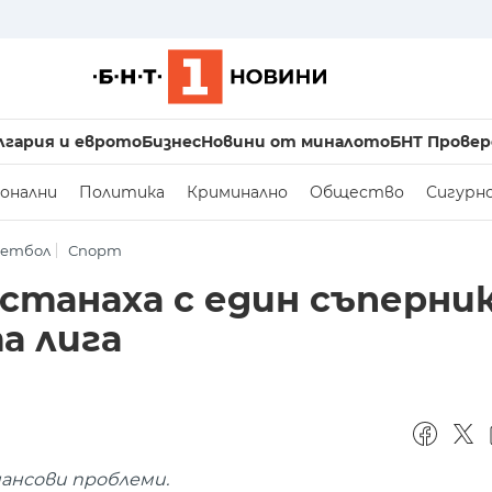
лгария и еврото
Бизнес
Новини от миналото
БНТ Провер
онални
Политика
Криминално
Общество
Сигурн
кетбол
Спорт
станаха с един съперник
а лига
нансови проблеми.