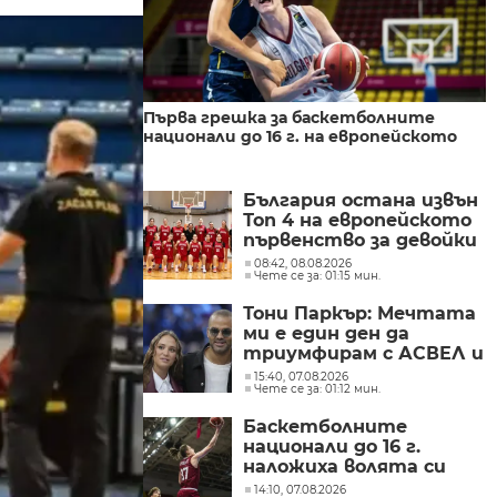
Първа грешка за баскетболните
национали до 16 г. на европейското
България остана извън
Топ 4 на европейското
първенство за девойки
U18, Дивизия Б в Тулча
08:42, 08.08.2026
Чете се за: 01:15 мин.
Тони Паркър: Мечтата
ми е един ден да
триумфирам с АСВЕЛ и
да стана шампион на
15:40, 07.08.2026
Чете се за: 01:12 мин.
НБА Европа
Баскетболните
национали до 16 г.
наложиха волята си
срещу Норвегия на
14:10, 07.08.2026