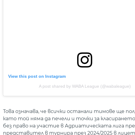
View this post on Instagram
A post shared by WABA League (@wabaleague)
Това означава, че всички останали тимове ще по
като той няма да печели и точки за класирането.
без право на участие в Адриатическата лига пре
представител в турнира през 2024/2025 в лицет