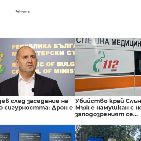
Реклама
ев след заседание на
Убийство край Слън
о сигурността: Дрон е
Мъж е намушкан с н
заподозреният се...