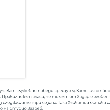
лучават служебни победи срещу хърватския отбор 
 Правилникът гласи, че тимът от Задар е глобен с
з следващите три сезона. Така Хърватия остава с
о на Студио Загреб.