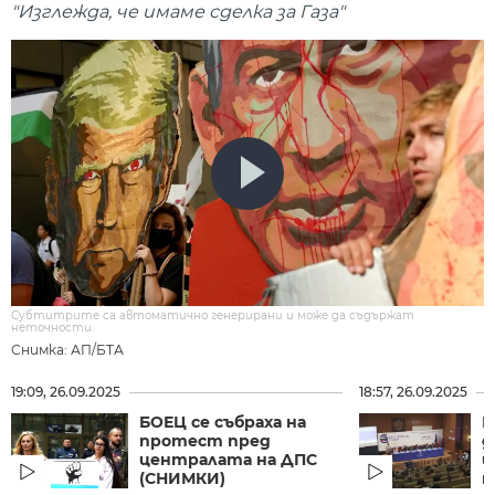
"Изглежда, че имаме сделка за Газа"
Субтитрите са автоматично генерирани и може да съдържат
неточности.
Снимка: АП/БТА
19:09, 26.09.2025
18:57, 26.09.2025
БОЕЦ се събраха на
Г
протест пред
д
централата на ДПС
щ
(СНИМКИ)
н