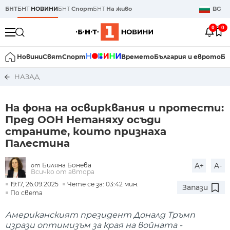
БНТ
БНТ
НОВИНИ
БНТ
Спорт
БНТ
На живо
BG
0
0
Новини
Свят
Спорт
Времето
България и еврото
Би
НАЗАД
На фона на освирквания и протести:
Пред ООН Нетаняху осъди
страните, които признаха
Палестина
Биляна Бонева
A+
A-
от
Всичко от автора
19:17, 26.09.2025
Чете се за: 03:42 мин.
Запази
По света
Американският президент Доналд Тръмп
изрази оптимизъм за края на войната -