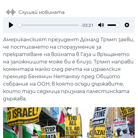
Слушай новината
-03:21
Play
Mute
Setti
Американският президент Доналд Тръмп заяви,
че постигането на споразумение за
прекратяване на войната в Газа и връщането
на заложниците може би е близо. Тръмп направи
коментара малко след речта на израелския
премиер Бенямин Нетаняху пред Общото
събрание на ООН, в която осъди държавите,
които тази седмица признаха палестинската
държава.