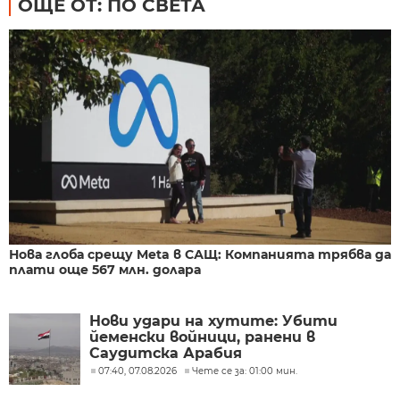
ОЩЕ ОТ: ПО СВЕТА
Нова глоба срещу Meta в САЩ: Компанията трябва да
плати още 567 млн. долара
Нови удари на хутите: Убити
йеменски войници, ранени в
Саудитска Арабия
07:40, 07.08.2026
Чете се за: 01:00 мин.