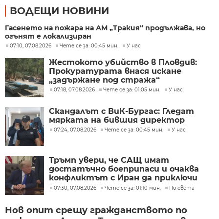
ВОДЕЩИ НОВИНИ
Гасенето на пожара на АМ „Тракия“ продължава, но
огънят е локализиран
07:10, 07.08.2026
Чете се за: 00:45 мин.
У нас
Жестокото убийство в Пловдив:
Прокуратурата внася искане
„задържане под стража“
07:18, 07.08.2026
Чете се за: 01:05 мин.
У нас
Скандалът с ВиК-Бургас: Гледат
мярката на бившия директор
07:24, 07.08.2026
Чете се за: 00:45 мин.
У нас
Тръмп увери, че САЩ имат
достатъчно боеприпаси и очаква
конфликтът с Иран да приключи
скоро
07:30, 07.08.2026
Чете се за: 01:10 мин.
По света
Нов опит срещу гражданството по