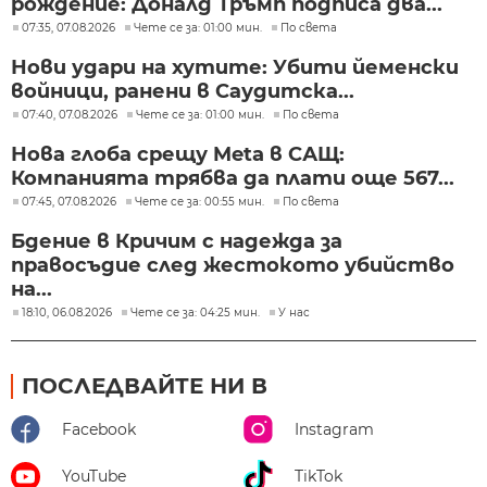
рождение: Доналд Тръмп подписа два...
07:35, 07.08.2026
Чете се за: 01:00 мин.
По света
Нови удари на хутите: Убити йеменски
войници, ранени в Саудитска...
07:40, 07.08.2026
Чете се за: 01:00 мин.
По света
Нова глоба срещу Meta в САЩ:
Компанията трябва да плати още 567...
07:45, 07.08.2026
Чете се за: 00:55 мин.
По света
Бдение в Кричим с надежда за
правосъдие след жестокото убийство
на...
18:10, 06.08.2026
Чете се за: 04:25 мин.
У нас
ПОСЛЕДВАЙТЕ НИ В
Facebook
Instagram
YouTube
TikTok