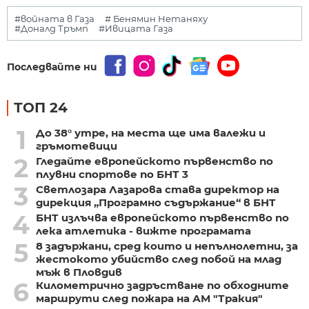
#войната в Газа
# Бенямин Нетаняху
#Доналд Тръмп
#Ивицата Газа
Последвайте ни
ТОП 24
1
До 38° утре, на места ще има валежи и
гръмотевици
2
Гледайте европейското първенство по
плувни спортове по БНТ 3
3
Светлозара Лазарова става директор на
дирекция „Програмно съдържание“ в БНТ
4
БНТ излъчва европейското първенство по
лека атлетика - вижте програмата
5
8 задържани, сред които и непълнолетни, за
жестокото убийство след побой на млад
мъж в Пловдив
6
Километрично задръстване по обходните
маршрути след пожара на АМ "Тракия"