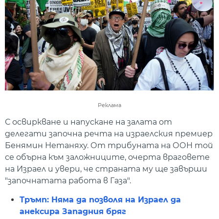
Реклама
С освиркване и напускане на залата от
делегати започна речта на израелския премиер
Бенямин Нетаняху. От трибуната на ООН той
се обърна към заложниците, очерта враговете
на Израел и увери, че страната му ще завърши
"започнатата работа в Газа".
Тръмп: Няма да позволя на Израел да
анексира Западния бряг