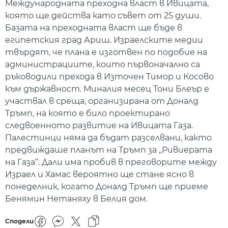
Международната преходна власт в Ивицата,
която ще действа като съвет от 25 души.
Базата на преходната власт ще бъде в
египетския град Ариш. Израелските медии
твърдят, че плана е изготвен по подобие на
администрациите, които първоначално са
ръководили прехода в Източен Тимор и Косово
към държавност. Миналия месец Тони Блеър е
участвал в среща, организирана от Доналд
Тръмп, на която е било проектирано
следвоенното развитие на Ивицата Газа.
Палестинци няма да бъдат разселвани, както
предвиждаше планът на Тръмп за „Ривиерата
на Газа“. Дали има пробив в преговорите между
Израел и Хамас вероятно ще стане ясно в
понеделник, когато Доналд Тръмп ще приеме
Бенямин Нетаняху в Белия дом.
Сподели