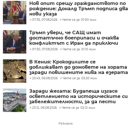
Нов опит срещу гражданството по
рождение: Доналд Тръмп подписа два
нови указа
07:35, 07.08.2026
Чете се за: 01:00 мин.
Тръмп увери, че САЩ имат
достатъчно боеприпаси и очаква
конфликтът с Иран да приключи
скоро
07:30, 07.08.2026
Чете се за: 01:10 мин.
В Кения: Крокодилите се
доближават до домовете на хората
заради повишените нива на езерата
23:43, 06.08.2026
Чете се за: 03:20 мин.
Заради жегата: Будапеща изгася
осветлението на историческите си
забележителности, за да пести
енергия
23:12, 06.08.2026
Чете се за: 02:12 мин.
Реклама