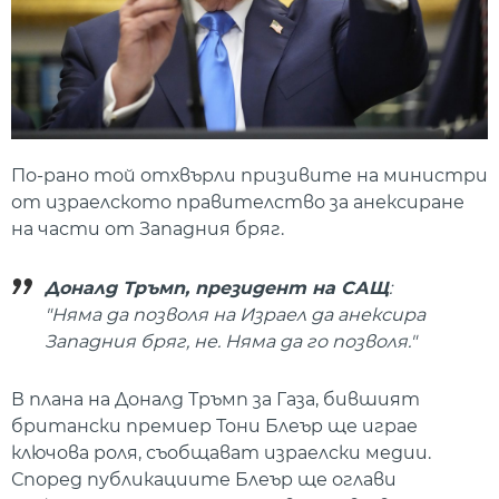
По-рано той отхвърли призивите на министри
от израелското правителство за анексиране
на части от Западния бряг.
Доналд Тръмп, президент на САЩ
:
"Няма да позволя на Израел да анексира
Западния бряг, не. Няма да го позволя."
В плана на Доналд Тръмп за Газа, бившият
британски премиер Тони Блеър ще играе
ключова роля, съобщават израелски медии.
Според публикациите Блеър ще оглави