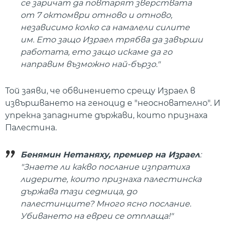
се заричат ​​да повтарят зверствата
от 7 октомври отново и отново,
независимо колко са намалели силите
им. Ето защо Израел трябва да завърши
работата, ето защо искаме да го
направим възможно най-бързо."
Той заяви, че обвинението срещу Израел в
извършването на геноцид е "неоснователно". И
упрекна западните държави, които признаха
Палестина.
Бенямин Нетаняху, премиер на Израел
:
"Знаете ли какво послание изпратиха
лидерите, които признаха палестинска
държава тази седмица, до
палестинците? Много ясно послание.
Убиването на евреи се отплаща!"