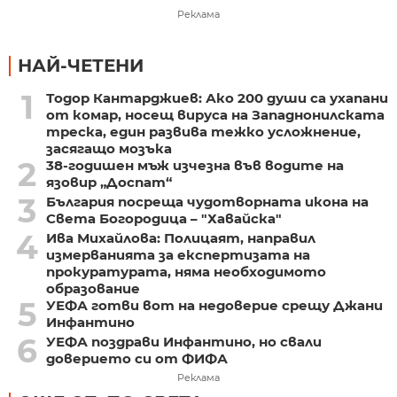
Реклама
НАЙ-ЧЕТЕНИ
1
Тодор Кантарджиев: Ако 200 души са ухапани
от комар, носещ вируса на Западнонилската
треска, един развива тежко усложнение,
засягащо мозъка
2
38-годишен мъж изчезна във водите на
язовир „Доспат“
3
България посреща чудотворната икона на
Света Богородица – "Хавайска"
4
Ива Михайлова: Полицаят, направил
измерванията за експертизата на
прокуратурата, няма необходимото
образование
5
УЕФА готви вот на недоверие срещу Джани
Инфантино
6
УЕФА поздрави Инфантино, но свали
доверието си от ФИФА
Реклама