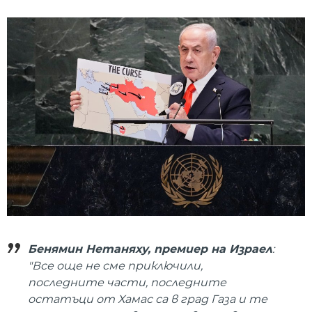
Бенямин Нетаняху, премиер на Израел
:
"Все още не сме приключили,
последните части, последните
остатъци от Хамас са в град Газа и те