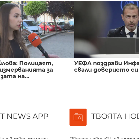
йлова: Полицаят,
УЕФА поздрави Инфа
 измерванията за
свали доверието с
ата на...
T NEWS APP
ТВОЯТА НО