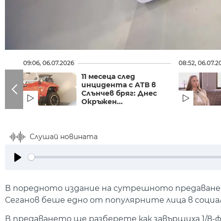
09:06, 06.07.2026
08:52, 06.07.2
11 месеца след
инцидента с АТВ в
Слънчев бряг: Днес
Окръжен...
Слушай новината
Play
В поредното издание на сутрешното предаване н
Сеганов беше едно от популярните лица в социа
В предаването ще разберете как завършиха 1/8-ф