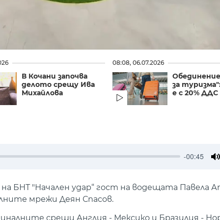
026
08:08, 06.07.2026
В Кочани започва
Обединение
делото срещу Ива
за туризма"
Михайлова
е с 20% ДДС в
-00:45
M
а БНТ "Начален удар“ гост на водещата Павела А
лните мрежи Деян Спасов.
иналните срещи Англия - Мексико и Бразилия - Но