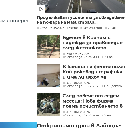
Продължават усилията за овладяване
лям интерес,
на пожара на магистрала...
22:53, 06.08.2026
Чете се за: 03:10 мин.
У нас
Бдение в Кричим с
надежда за правосъдие
след жестокото
убийство на млад мъж
18:10, 06.08.2026
Чете се за: 04:25 мин.
У нас
в Пловдив от
тийнейджъри
В капана на фентанила:
Кой ръководи трафика
и има ли изход за
пристрастените?
20:21, 06.08.2026
Чете се за: 05:22 мин.
Общество
След повече от седем
месеца: Нова фирма
поема почистването в
столичните райони
20:31, 06.08.2026
Чете се за: 02:30 мин.
У нас
"Слатина", "Подуяне" и
"Изгрев"
Откритият дрон в Лайпциг: