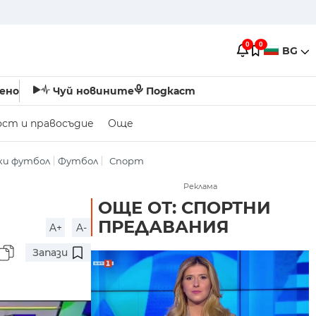
0
0
BG
ено
Чуй новините
Подкаст
ост и правосъдие
Още
ки футбол
Футбол
Спорт
Реклама
ОЩЕ ОТ: СПОРТНИ
ПРЕДАВАНИЯ
A+
A-
Запази