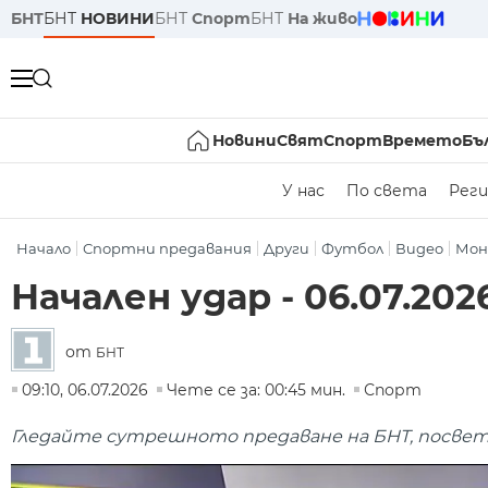
БНТ
БНТ
НОВИНИ
БНТ
Спорт
БНТ
На живо
Новини
Свят
Спорт
Времето
Бъ
У нас
По света
Реги
Начало
Спортни предавания
Други
Футбол
Видео
Мон
Начален удар - 06.07.2026
от
БНТ
09:10, 06.07.2026
Чете се за: 00:45 мин.
Спорт
Гледайте сутрешното предаване на БНТ, посвете