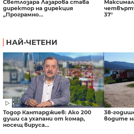
Светлозара Лазарова става
Максима
директор на дирекция
четвъртъ
„Програмно...
37°
НАЙ-ЧЕТЕНИ
Тодор Кантарджиев: Ако 200
38-годиш
души са ухапани от комар,
водите н
носещ вируса...