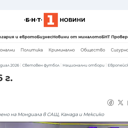
лгария и еврото
Бизнес
Новини от миналото
БНТ Провер
онални
Политика
Криминално
Общество
Сигурн
диал 2026
Световен футбол
Национални отбори
Европейс
 г.
но на Мондиала в САЩ, Канада и Мексико