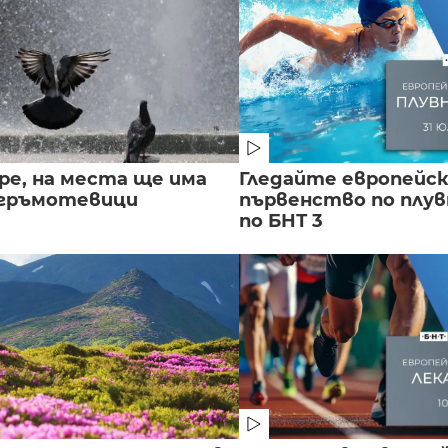
ре, на места ще има
Гледайте европейс
 гръмотевици
първенство по плу
по БНТ 3