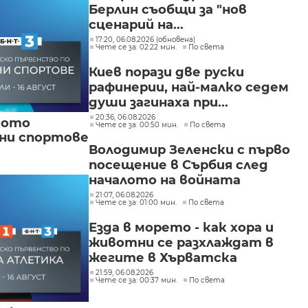
Берлин съобщи за "нов
сценарий на...
17:20, 06.08.2026 (обновена)
Чете се за: 02:22 мин.
По света
Киев порази две руски
рафинерии, най-малко седем
души загинаха при...
20:36, 06.08.2026
кото
Чете се за: 00:50 мин.
По света
вни спортове
Володимир Зеленски с първо
посещение в Сърбия след
началото на войната
21:07, 06.08.2026
Чете се за: 01:00 мин.
По света
Езда в морето - как хора и
животни се разхлаждат в
жегите в Хърватска
21:59, 06.08.2026
Чете се за: 00:37 мин.
По света