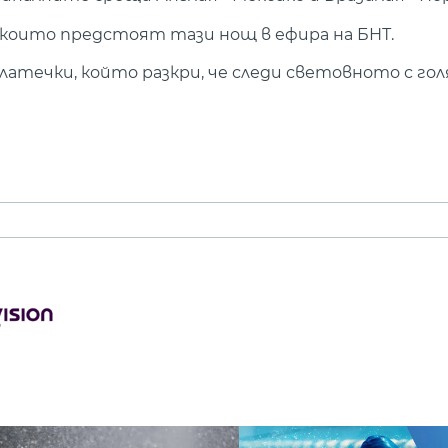
 които предстоят тази нощ в ефира на БНТ.
атечки, който разкри, че следи световното с го