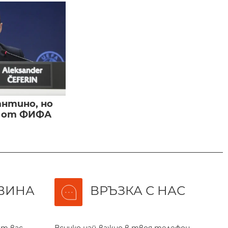
нтино, но
и от ФИФА
ВИНА
ВРЪЗКА С НАС