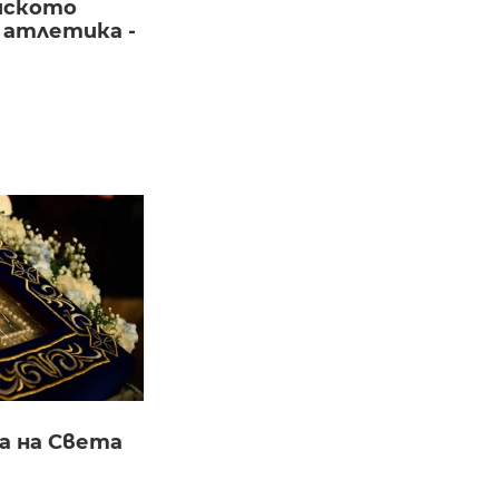
йското
 атлетика -
а на Света