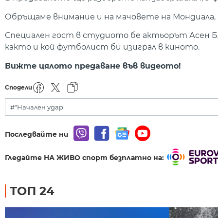
Обръщаме внимание и на мачовете на Мондиала,
Специален гост в студиото бе актьорът Асен Бл
както и кой футболист би изиграл в киното.
Вижте цялото предаване във видеото!
Сподели
#"Начален удар"
Последвайте ни
Гледайте НА ЖИВО спорт безплатно на:
ТОП 24