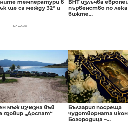
лните температури в
БНТ излъчва европе
к ще са между 32° и
първенство по лека
вижте...
Реклама
ен мъж изчезна във
България посреща
а язовир „Доспат“
чудотворната икон
Богородица –...