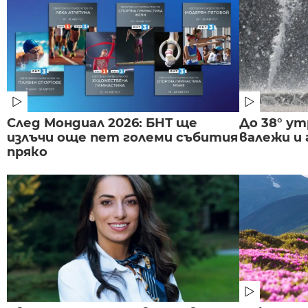
След Мондиал 2026: БНТ ще
До 38° ут
излъчи още пет големи събития
валежи и
пряко