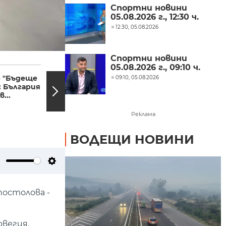
Спортни новини
05.08.2026 г., 12:30 ч.
12:30, 05.08.2026
Спортни новини
07:59, 06.07.2026
07:48,
05.08.2026 г., 09:10 ч.
 "Бъдеще
Очаква ли се ръст на
09:10, 05.08.2026
: България
туристите по
...
Южното
Черноморие?
Реклама
ВОДЕЩИ НОВИНИ
ute
Settings
постолова -
рвегия.