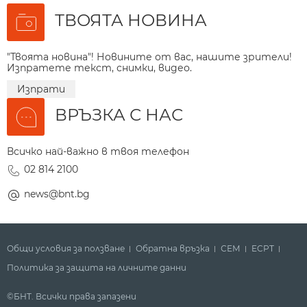
ТВОЯТА НОВИНА
"Твоята новина"! Новините от вас, нашите зрители!
Изпратете текст, снимки, видео.
Изпрати
ВРЪЗКА С НАС
Всичко най-важно в твоя телефон
02 814 2100
news@bnt.bg
Общи условия за ползване
Обратна връзка
СЕМ
ECPT
Политика за защита на личните данни
©БНТ. Всички права запазени