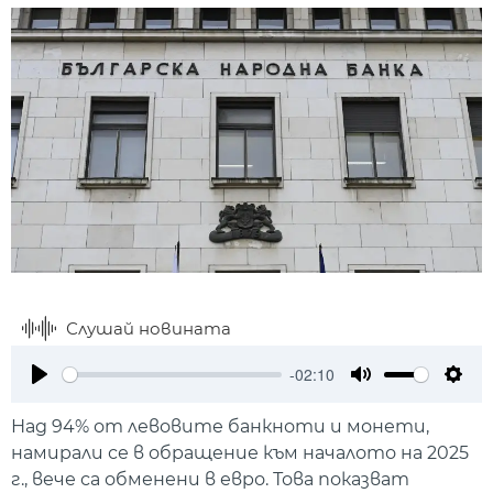
Слушай новината
-02:10
Play
Mute
Setti
Над 94% от левовите банкноти и монети,
намирали се в обращение към началото на 2025
г., вече са обменени в евро. Това показват