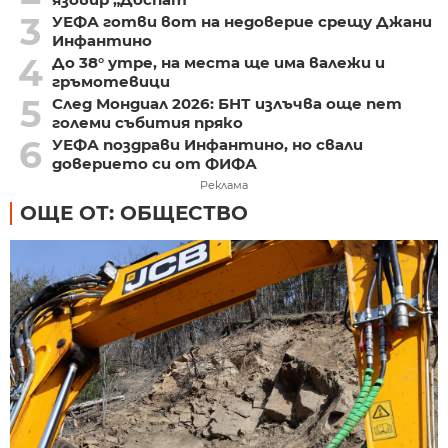
3
УЕФА готви вот на недоверие срещу Джани
Инфантино
4
До 38° утре, на места ще има валежи и
гръмотевици
5
След Мондиал 2026: БНТ излъчва още пет
големи събития пряко
6
УЕФА поздрави Инфантино, но свали
доверието си от ФИФА
Реклама
ОЩЕ ОТ: ОБЩЕСТВО