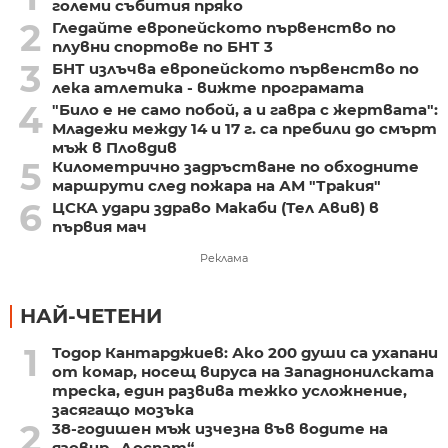
големи събития пряко
2
Гледайте европейското първенство по
плувни спортове по БНТ 3
3
БНТ излъчва европейското първенство по
лека атлетика - вижте програмата
4
"Било е не само побой, а и гавра с жертвата":
Младежи между 14 и 17 г. са пребили до смърт
мъж в Пловдив
5
Километрично задръстване по обходните
маршрути след пожара на АМ "Тракия"
6
ЦСКА удари здраво Макаби (Тел Авив) в
първия мач
Реклама
НАЙ-ЧЕТЕНИ
1
Тодор Кантарджиев: Ако 200 души са ухапани
от комар, носещ вируса на Западнонилската
треска, един развива тежко усложнение,
засягащо мозъка
2
38-годишен мъж изчезна във водите на
язовир „Доспат“