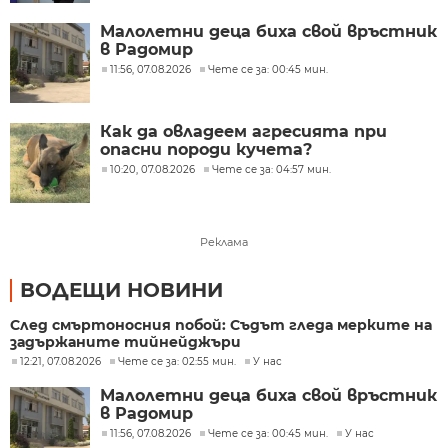
на съвестта
Малолетни деца биха свой връстник
в Радомир
11:56, 07.08.2026
Чете се за: 00:45 мин.
Как да овладеем агресията при
опасни породи кучета?
10:20, 07.08.2026
Чете се за: 04:57 мин.
Реклама
ВОДЕЩИ НОВИНИ
След смъртоносния побой: Съдът гледа мерките на
задържаните тийнейджъри
12:21, 07.08.2026
Чете се за: 02:55 мин.
У нас
Малолетни деца биха свой връстник
в Радомир
11:56, 07.08.2026
Чете се за: 00:45 мин.
У нас