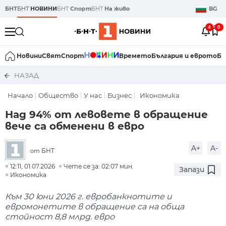
БНТ
БНТ
НОВИНИ
БНТ
Спорт
БНТ
На живо
BG
4
0
Новини
Свят
Спорт
Времето
България и еврото
Би
НАЗАД
Начало
Общество
У нас
Бизнес
Икономика
Над 94% от левовете в обращение
вече са обменени в евро
A+
A-
БНТ
от
12:11, 01.07.2026
Чете се за: 02:07 мин.
Запази
Икономика
Към 30 юни 2026 г. евробанкнотите и
евромонетите в обращение са на обща
стойност 8,8 млрд. евро