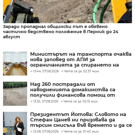
Заради пропаднал общински път е обявено
частично бедствено положение в Перник до 24
август
Министърът на транспорта очаква
нова заповед от АПИ за
ограничанията за спирането на
тежкотоварния трафик
13:44, 07.08.2026
Чете се за: 02:37 мин.
Над 260 пострадали от
наводненията домакинства са
получили финансова помощ от
социалното министерство
13:32, 07.08.2026
Чете се за: 02:15 мин.
Президентът Йотова: Словото на
Стефан Цанев ни призовава да
търсим смисъла във времето и да се
ръководим от нравствената мяра
12:08, 07.08.2026
Чете се за: 01:40 мин.