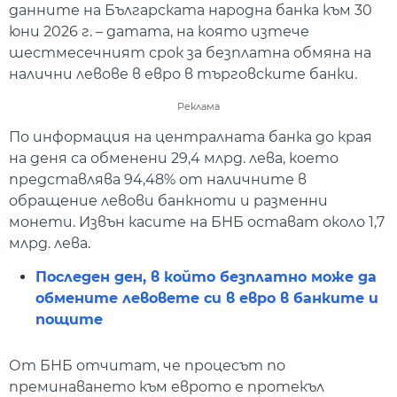
данните на Българската народна банка към 30
юни 2026 г. – датата, на която изтече
шестмесечният срок за безплатна обмяна на
налични левове в евро в търговските банки.
Реклама
По информация на централната банка до края
на деня са обменени 29,4 млрд. лева, което
представлява 94,48% от наличните в
обращение левови банкноти и разменни
монети. Извън касите на БНБ остават около 1,7
млрд. лева.
Последен ден, в който безплатно може да
обмените левовете си в евро в банките и
пощите
От БНБ отчитат, че процесът по
преминаването към еврото е протекъл