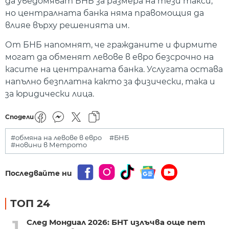
да уведомяват БНБ за размера на тези такси,
но централната банка няма правомощия да
влияе върху решенията им.
От БНБ напомнят, че гражданите и фирмите
могат да обменят левове в евро безсрочно на
касите на централната банка. Услугата остава
напълно безплатна както за физически, така и
за юридически лица.
Сподели
#обмяна на левове в евро
#БНБ
#новини в Метрото
Последвайте ни
ТОП 24
1
След Мондиал 2026: БНТ излъчва още пет