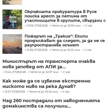
Окръжната прокуратура в Русе
поиска арест за петима от
участниците в групите, свързани с
разбитата лаборатория за
10:59, 07.08.2026
Чете се за: 02:50 мин.
У нас
фентанил
Пожарът на „Тракия“: Екипи
продължават да следят, за да не се
разпространява огънят
12:38, 07.08.2026
Чете се за: 02:22 мин.
У нас
Министърът на транспорта очаква
нова заповед от АПИ за...
13:44, 07.08.2026
Чете се за: 02:37 мин.
У нас
Как може да се избегне екстремно
ниското ниво на река Дунав?
12:27, 07.08.2026
Чете се за: 02:45 мин.
У нас
Над 260 пострадали от наводненията
домакинства са получили...