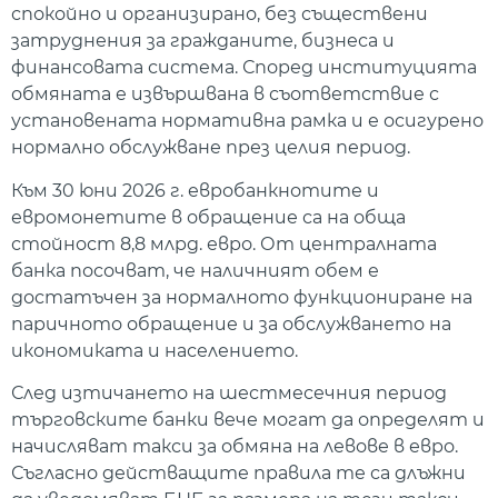
спокойно и организирано, без съществени
затруднения за гражданите, бизнеса и
финансовата система. Според институцията
обмяната е извършвана в съответствие с
установената нормативна рамка и е осигурено
нормално обслужване през целия период.
Към 30 юни 2026 г. евробанкнотите и
евромонетите в обращение са на обща
стойност 8,8 млрд. евро. От централната
банка посочват, че наличният обем е
достатъчен за нормалното функциониране на
паричното обращение и за обслужването на
икономиката и населението.
След изтичането на шестмесечния период
търговските банки вече могат да определят и
начисляват такси за обмяна на левове в евро.
Съгласно действащите правила те са длъжни