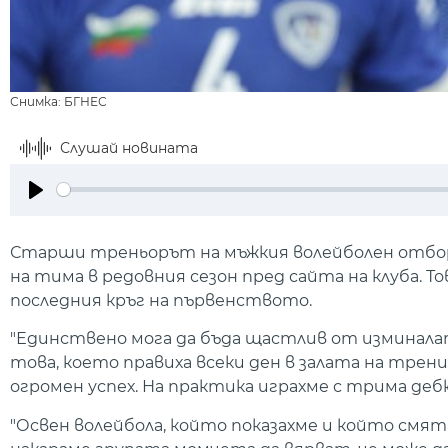
Снимка: БГНЕС
Слушай новината
Play
Старши треньорът на мъжкия волейболен отбор
на тима в редовния сезон пред сайта на клуба. Тов
последния кръг на първенството.
"Единствено мога да бъда щастлив от изминала
това, което правиха всеки ден в залата на трен
огромен успех. На практика играхме с трима де
"Освен волейбола, който показахме и който смят