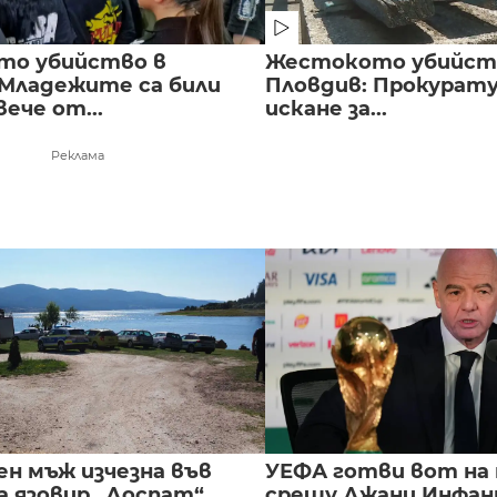
то убийство в
Жестокото убийст
 Младежите са били
Пловдив: Прокурат
вече от...
искане за...
Реклама
ен мъж изчезна във
УЕФА готви вот на
а язовир „Доспат“
срещу Джани Инфа