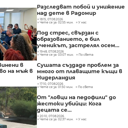
Разследват побой и унижение
над дете в Радомир
18:15, 07.08.2026
Чете се за: 02:55 мин.
У нас
Под стрес, свързан с
образованието, е бил
ученикът, застрелял осем...
19:48, 07.08.2026
Чете се за: 03:07 мин.
По света
винени в
Сушата създаде проблем за
о на мъж в
много от плаващите къщи в
Нидерландия
17:10, 07.08.2026
Чете се за: 01:50 мин.
По света
От "ловци на педофили" до
жестоки убийци: Кога
децата се...
20:10, 07.08.2026
Чете се за: 02:37 мин.
У нас