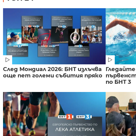
След Мондиал 2026: БНТ излъчва
Гледайте
още пет големи събития пряко
първенст
по БНТ 3