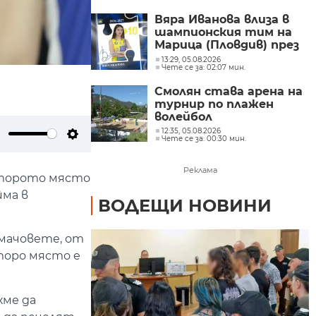
Вяра Иванова влиза в
шампионския тим на
Марица (Пловдив) през
новия сезон
13:29, 05.08.2026
Чете се за: 02:07 мин.
Смолян става арена на
турнир по плажен
волейбол
12:35, 05.08.2026
Чете се за: 00:30 мин.
ute
Settings
Реклама
второто място
йма в
ВОДЕЩИ НОВИНИ
 мачовете, от
второ място е
хме да