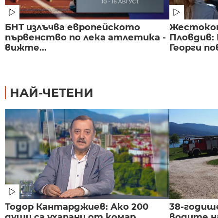
БНТ излъчва европейското
Жестоко
първенство по лека атлетика -
Пловдив:
вижте...
Георги по
НАЙ-ЧЕТЕНИ
Тодор Кантарджиев: Ако 200
38-годиш
души са ухапани от комар,
водите н