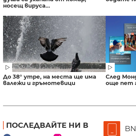
носещ вируса...
До 38° утре, на места ще има
След Монд
валежи и гръмотевици
още пет 
ПОСЛЕДВАЙТЕ НИ В
BN