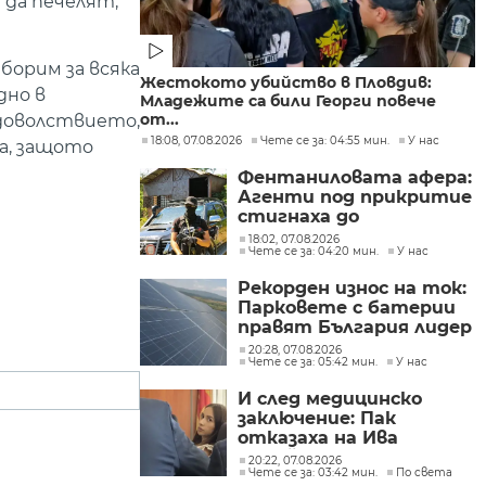
 да печелят,
 борим за всяка
Жестокото убийство в Пловдив:
дно в
Младежите са били Георги повече
от...
удоволствието,
18:08, 07.08.2026
Чете се за: 04:55 мин.
У нас
та, защото
Фентаниловата афера:
Агенти под прикритие
стигнаха до
лабораторията във
18:02, 07.08.2026
Чете се за: 04:20 мин.
У нас
„Факултета“
Рекорден износ на ток:
Парковете с батерии
правят България лидер
на пазара
20:28, 07.08.2026
Чете се за: 05:42 мин.
У нас
И след медицинско
заключение: Пак
отказаха на Ива
Михайлова да се лекува
20:22, 07.08.2026
Чете се за: 03:42 мин.
По света
в България