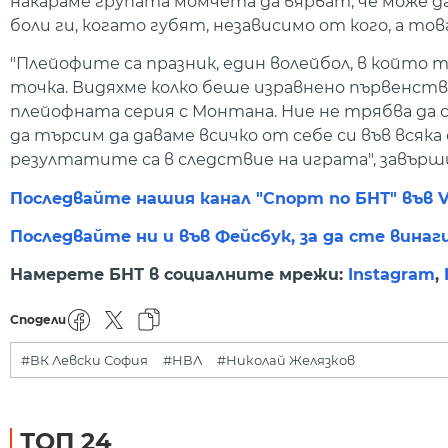
накараме групата момчета да вярват, че може да
боли ги, когато губят, независимо от кого, а то
"Плейофите са празник, един волейбол, в който т
точка. Видяхме колко беше изравнено първенств
плейофната серия с Монтана. Ние не трябва да с
да търсим да даваме всичко от себе си във всяк
резултатите са в следствие на играта", завърш
Последвайте нашия канал "Спорт по БНТ" във V
Последвайте ни и във Фейсбук, за да сте винаг
Намерете БНТ в социалните мрежи:
Instagram
,
Сподели
#ВК Левски София
#НВЛ
#Николай Желязков
ТОП 24