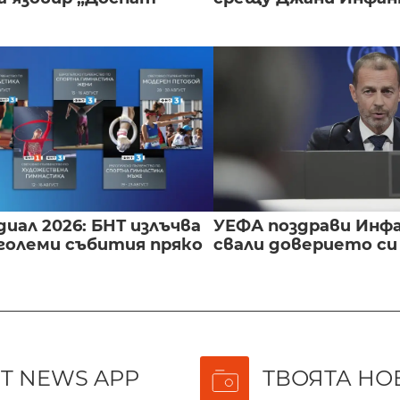
иал 2026: БНТ излъчва
УЕФА поздрави Инфа
големи събития пряко
свали доверието с
T NEWS APP
ТВОЯТА НО