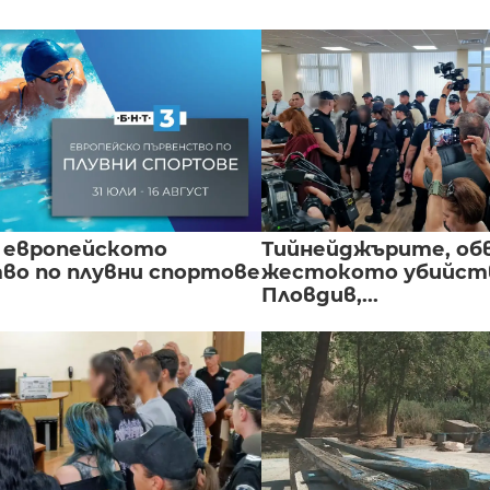
 европейското
Тийнейджърите, об
во по плувни спортове
жестокото убийств
Пловдив,...