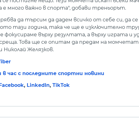
 се постигне нещо. Тези момчета искат всеки мач
ва е много важно в спорта", добави треньорът.
рябва да търсим да дадем всичко от себе си, да се
ото тази година, така че ще е изключително тру
е фокусираме върху резултата, а върху играта и 
а среща. Това ще се опитам да предам на момчета
и Николай Желязков.
iber
и в час с последните спортни новини
Facebook
,
LinkedIn
,
TikTok