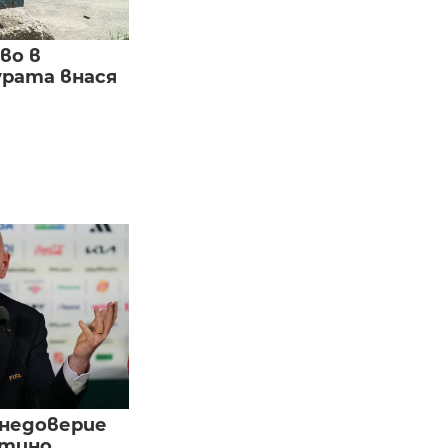
во в
урата внася
 недоверие
нтино