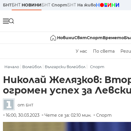
БНТ
БНТ
НОВИНИ
БНТ
Спорт
БНТ
На живо
Новини
Свят
Спорт
Времето
Бъ
У нас
По света
Реги
Начало
Волейбол
Български волейбол
Спорт
Николай Желязков: Вто
огромен успех за Левск
от
БНТ
16:00, 30.03.2023
Чете се за: 02:10 мин.
Спорт