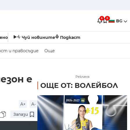
6
0
BG
ено
Чуй новините
Подкаст
ост и правосъдие
Още
езон е
Реклама
ОЩЕ ОТ: ВОЛЕЙБОЛ
A+
A-
Запази