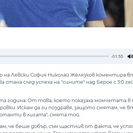
-01:55
M
 на Левски София Николай Желязков коментира 
а стана след успеха на "сините" над Берое с 3:0 ге
та година. От това, което показаха момчетата в
ировки. Искам да ги поздравя, защото смятам, че 
бютанти в лигата", смята той.
ам, че беше добър, съм щастлив от факта, че успя