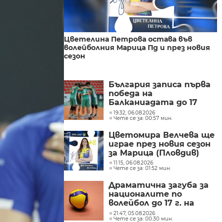
Цветелина Петрова остава във
волейболния Марица Пд и през новия
сезон
България записа първа
победа на
Балканиадата до 17
години и се класира за
19:32, 06.08.2026
Чете се за: 00:57 мин.
полуфиналите
Цветомира Велчева ще
играе през новия сезон
за Марица (Пловдив)
11:15, 06.08.2026
Чете се за: 01:52 мин.
Драматична загуба за
националите по
волейбол до 17 г. на
балканското
21:47, 05.08.2026
Чете се за: 00:30 мин.