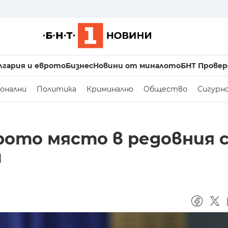
лгария и еврото
Бизнес
Новини от миналото
БНТ Провер
онални
Политика
Криминално
Общество
Сигурн
рото място в редовния с
и