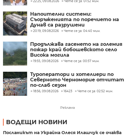
Варна
22:25, 09.08.2026
Чете се за: 01:52 мин.
Напоителни системи:
Съоръженията по поречието на
Дунав са разрушени
20:19, 09.08.2026
Чете се за: 04:40 мин.
Продължава гасенето на големия
пожар край бобошевското село
Висока могила
19:55, 09.08.2026
Чете се за: 00:57 мин.
Туроператори и хотелиери по
Северното Черноморие отчитат
по-слаб сезон
18:56, 09.08.2026
16423
Чете се за: 02:52 мин.
Реклама
ВОДЕЩИ НОВИНИ
Посланикът на Украйна Олеся Илашчук се очаква