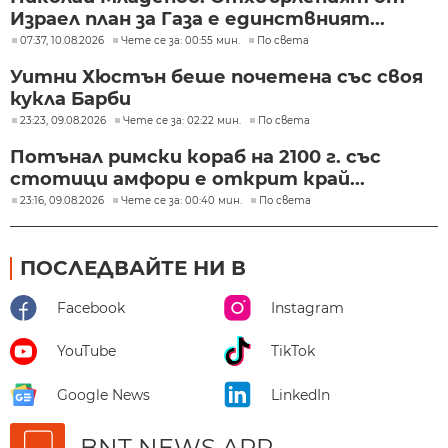
Израел план за Газа е единствният...
07:37, 10.08.2026
Чете се за: 00:55 мин.
По света
Уитни Хюстън беше почетена със своя
кукла Барби
23:23, 09.08.2026
Чете се за: 02:22 мин.
По света
Потънал римски кораб на 2100 г. със
стотици амфори е открит край...
23:16, 09.08.2026
Чете се за: 00:40 мин.
По света
ПОСЛЕДВАЙТЕ НИ В
Facebook
Instagram
YouTube
TikTok
Google News
LinkedIn
BNT NEWS APP