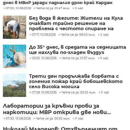
днес в МВнР заради падналия дрон край Кардам
07:00, 10.08.2026
Чете се за: 01:47 мин.
У нас
Без вода в жегите: Жители на Кула
очакват трайно решение на
проблема с честото спиране на
водоподаването
07:17, 10.08.2026
Чете се за: 06:40 мин.
У нас
До 35° днес, в средата на седмицата
ще нахлува по-хладен въздух
05:55, 10.08.2026
Чете се за: 01:57 мин.
У нас
Трети ден продължава борбата с
големия пожар край бобошевското
село Висока могила
07:28, 10.08.2026
Чете се за: 00:52 мин.
У нас
Лаборатории за кръвни проби за
наркотици: МВР открива две нови...
07:30, 10.08.2026
Чете се за: 00:55 мин.
У нас
Николай Младенов: Отхвърленият от