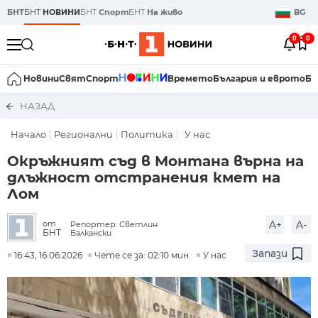
БНТ
БНТ
НОВИНИ
БНТ
Спорт
БНТ
На живо
BG
0
0
Новини
Свят
Спорт
Времето
България и еврото
Би
НАЗАД
Начало
Регионални
Политика
У нас
Окръжният съд в Монтана върна на
длъжност отстранения кмет на
Лом
A+
A-
от
Репортер: Светлин
БНТ
Балкански
Запази
16:43, 16.06.2026
Чете се за: 02:10 мин.
У нас