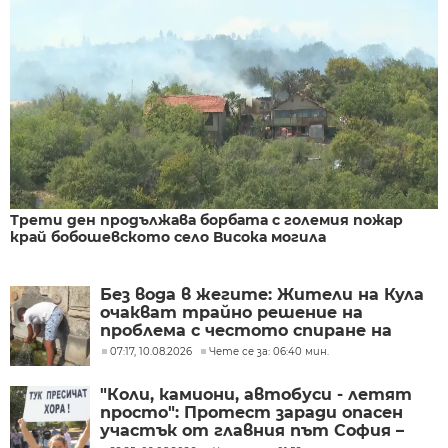
Трети ден продължава борбата с големия пожар
край бобошевското село Висока могила
Без вода в жегите: Жители на Кула
очакват трайно решение на
проблема с честото спиране на
водоподаването
07:17, 10.08.2026
Чете се за: 06:40 мин.
"Коли, камиони, автобуси - летят
просто": Протест заради опасен
участък от главния път София –