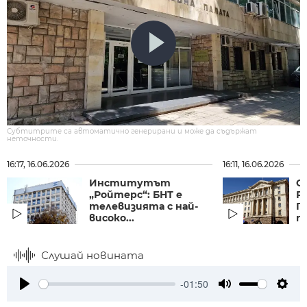
Субтитрите са автоматично генерирани и може да съдържат
неточности.
16:17, 16.06.2026
16:11, 16.06.2026
Институтът
С
„Ройтерс“: БНТ е
Р
телевизията с най-
П
високо...
п
Слушай новината
-01:50
Play
Mute
Setti