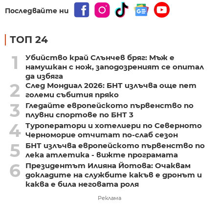
Последвайте ни
ТОП 24
1
Убийство край Слънчев бряг: Мъж е
намушкан с нож, заподозреният се опитал
да избяга
2
След Мондиал 2026: БНТ излъчва още пет
големи събития пряко
3
Гледайте европейското първенство по
плувни спортове по БНТ 3
4
Туроператори и хотелиери по Северното
Черноморие отчитат по-слаб сезон
5
БНТ излъчва европейското първенство по
лека атлетика - вижте програмата
6
Президентът Илияна Йотова: Очаквам
докладите на службите какъв е дронът и
каква е била неговата роля
Реклама