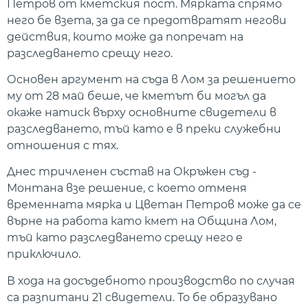
Петров от кметския пост. Мярката спрямо
него бе взета, за да се предотвратят негови
действия, които може да попречат на
разследването срещу него.
Основен аргумент на съда в Лом за решението
му от 28 май беше, че кметът би могъл да
окаже натиск върху основните свидетели в
разследването, тъй като е в преки служебни
отношения с тях.
Днес тричленен състав на Окръжен съд -
Монтана взе решение, с което отменя
временната мярка и Цветан Петров може да се
върне на работа като кмет на Община Лом,
тъй като разследването срещу него е
приключило.
В хода на досъдебното производство по случая
са разпитани 21 свидетели. То бе образувано