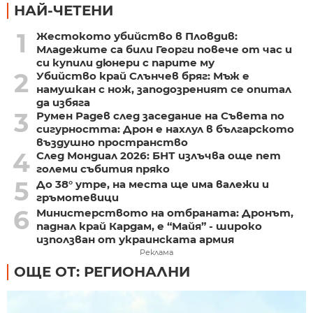
НАЙ-ЧЕТЕНИ
1
Жестокото убийство в Пловдив:
Младежите са били Георги повече от час и
си купили дюнери с парите му
2
Убийство край Слънчев бряг: Мъж е
намушкан с нож, заподозреният се опитал
да избяга
3
Румен Радев след заседание на Съвета по
сигурността: Дрон е нахлул в българското
въздушно пространство
4
След Мондиал 2026: БНТ излъчва още пет
големи събития пряко
5
До 38° утре, на места ще има валежи и
гръмотевици
6
Министерството на отбраната: Дронът,
паднал край Кардам, е “Майя” - широко
използван от украинската армия
Реклама
ОЩЕ ОТ: РЕГИОНАЛНИ