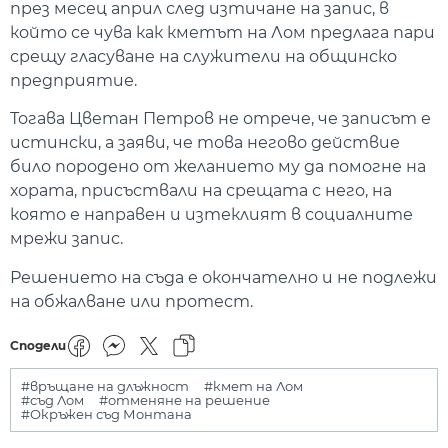
през месец април след изтичане на запис, в
който се чува как кметът на Лом предлага пари
срещу гласуване на служители на общинско
предприятие.
Тогава Цветан Петров не отрече, че записът е
истински, а заяви, че това негово действие
било породено от желанието му да помогне на
хората, присъствали на срещата с него, на
която е направен и изтеклият в социалните
мрежи запис.
Решението на съда е окончателно и не подлежи
на обжалване или протест.
Сподели
#връщане на длъжност
#кмет на Лом
#съд Лом
#отменяне на решение
#Окръжен съд Монтана