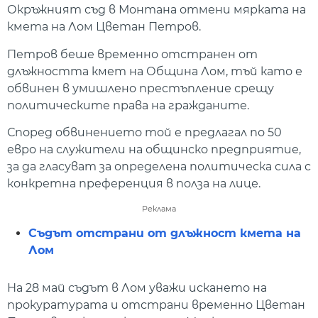
Окръжният съд в Монтана отмени мярката на
кмета на Лом Цветан Петров.
Петров беше временно отстранен от
длъжността кмет на Община Лом, тъй като е
обвинен в умишлено престъпление срещу
политическите права на гражданите.
Според обвинението той е предлагал по 50
евро на служители на общинско предприятие,
за да гласуват за определена политическа сила с
конкретна преференция в полза на лице.
Реклама
Съдът отстрани от длъжност кмета на
Лом
На 28 май съдът в Лом уважи искането на
прокуратурата и отстрани временно Цветан