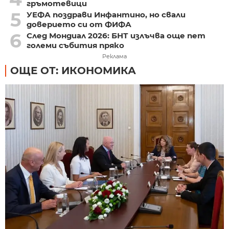
гръмотевици
5
УЕФА поздрави Инфантино, но свали
доверието си от ФИФА
6
След Мондиал 2026: БНТ излъчва още пет
големи събития пряко
Реклама
ОЩЕ ОТ: ИКОНОМИКА