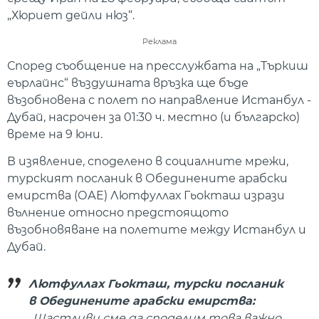
„Хюриет дейли нюз“.
Реклама
Според съобщение на пресслужбата на „Търкиш
еърлайнс“ въздушната връзка ще бъде
възобновена с полет по направление Истанбул -
Дубай, насрочен за 01:30 ч. местно (и българско)
време на 9 юни.
В изявление, споделено в социалните мрежи,
турският посланик в Обединените арабски
емирства (ОАЕ) Лютфуллах Гьокташ изрази
вълнение относно предстоящото
възобновяване на полетите между Истанбул и
Дубай.
Лютфуллах Гьокташ, турски посланик
в Обединените арабски емирства:
„Щастливи сме да споделим това важно