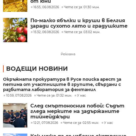
от юни
16:55, 06.08.2026
Чете се за: 01:30 мин.
По-малко ябълки и круши в Белгия
заради сухото лято и градушките
15:32, 06.08.2026
Чете се за: 03:02 мин.
Реклама
ВОДЕЩИ НОВИНИ
Окръжната прокуратура в Русе поиска арест за
петима от участниците в групите, свързани с
разбитата лаборатория за фентанил
10:59, 07.08.2026
Чете се за: 01:32 мин.
У нас
След смъртоносния побой: Съдът
гледа мерките на задържаните
тийнейджъри
12:21, 07.08.2026
Чете се за: 02:55 мин.
У нас