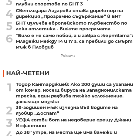
3
плувни спортове по БНТ 3
4
Светлозара Лазарова става директор на
дирекция „Програмно съдържание“ в БНТ
5
БНТ излъчва европейското първенство по
лека атлетика - вижте програмата
6
"Било е не само побой, а и гавра с жертвата":
Младежи между 14 и 17 г. са пребили до смърт
мъж в Пловдив
Реклама
НАЙ-ЧЕТЕНИ
1
Тодор Кантарджиев: Ако 200 души са ухапани
от комар, носещ вируса на Западнонилската
треска, един развива тежко усложнение,
засягащо мозъка
2
38-годишен мъж изчезна във водите на
язовир „Доспат“
3
УЕФА готви вот на недоверие срещу Джани
Инфантино
4
До 38° утре, на места ще има валежи и