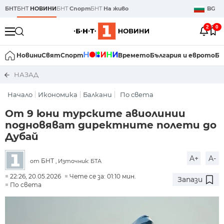
БНТ
БНТ
НОВИНИ
БНТ
Спорт
БНТ
На живо
BG
2
0
Новини
Свят
Спорт
Времето
България и еврото
Би
НАЗАД
Начало
Икономика
Балкани
По света
От 9 юни турските авиолинии
подновяват директните полети до
Дубай
A+
A-
БНТ
от
, Източник: БТА
22:26, 20.05.2026
Чете се за: 01:10 мин.
Запази
По света