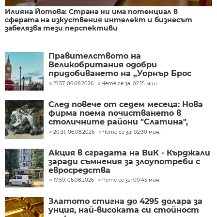
Илияна Йотова: Страна ни има потенциал в
сферата на изкуствения интелект и бизнесът
забелязва тези перспективи
Правителството на
Великобритания одобри
придобиването на „Уорнър Брос
Дискавъри“ от „Парамаунт“ за 110
21:37, 06.08.2026
Чете се за: 02:15 мин.
млрд. долара
След повече от седем месеца: Нова
фирма поема почистването в
столичните райони "Слатина",
"Подуяне" и "Изгрев"
20:31, 06.08.2026
Чете се за: 02:30 мин.
Акция в сградата на ВиК - Кърджали
заради съмнения за злоупотреби с
евросредства
17:59, 06.08.2026
Чете се за: 00:45 мин.
Златото стигна до 4295 долара за
унция, най-високата си стойност