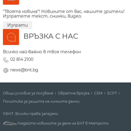
"Твоята новина"! Новините от вас, нашите зрители!
Изпратете текст, снимки, видео.
Изпрати
ВРЪЗКА С НАС
Всичко най-важно в твоя телефон
02 814 2100
news@bnt.bg
Общи условия за ползване
Обратна връзка
СЕМ
ECPT
Политика за защита на личните данни
©БНТ. Всички права запазени
Гледайте новините за деня на БНТ в Метрото