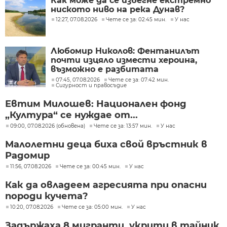
Как може да се избегне екстремно
ниското ниво на река Дунав?
12:27, 07.08.2026
Чете се за: 02:45 мин.
У нас
Любомир Николов: Фентанилът
почти изцяло измести хероина,
възможно е разбитата
лаборатория да е единствената у
07:45, 07.08.2026
Чете се за: 07:42 мин.
Сигурност и правосъдие
нас
Евтим Милошев: Национален фонд
„Култура“ се нуждае от...
09:00, 07.08.2026 (обновена)
Чете се за: 13:57 мин.
У нас
Малолетни деца биха свой връстник в
Радомир
11:56, 07.08.2026
Чете се за: 00:45 мин.
У нас
Как да овладеем агресията при опасни
породи кучета?
10:20, 07.08.2026
Чете се за: 05:00 мин.
У нас
Задържаха 8 мигранти, укрити в тайник