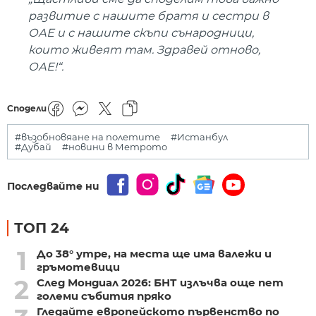
развитие с нашите братя и сестри в
ОАЕ и с нашите скъпи сънародници,
които живеят там. Здравей отново,
ОАЕ!“.
Сподели
#възобновяане на полетите
#Истанбул
#Дубай
#новини в Метрото
Последвайте ни
ТОП 24
1
До 38° утре, на места ще има валежи и
гръмотевици
2
След Мондиал 2026: БНТ излъчва още пет
големи събития пряко
Гледайте европейското първенство по