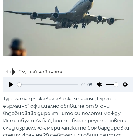
Слушай новината
-01:08
Play
Mute
Setti
Турската държавна авиокомпания „Търкиш
еърлайнс“ официално обяви, че от 9 юни
възобновява директните си полети между
Истанбул и Дубай, които бяха преустановени
след израелско-американските бомбардировки
срещу Иран на 28 февруари, съобщи сайтът