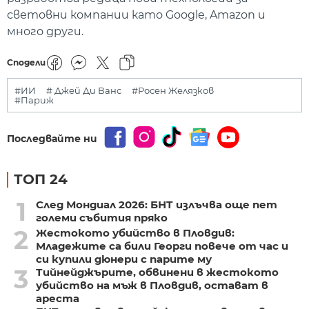
световни компании като Google, Amazon и
много други.
Сподели
#ИИ
# Джей Ди Ванс
#Росен Желязков
#Париж
Последвайте ни
ТОП 24
1
След Мондиал 2026: БНТ излъчва още пет
големи събития пряко
2
Жестокото убийство в Пловдив:
Младежите са били Георги повече от час и
си купили дюнери с парите му
3
Тийнейджърите, обвинени в жестокото
убийство на мъж в Пловдив, остават в
ареста