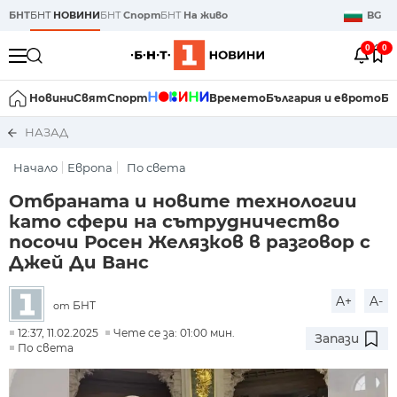
БНТ
БНТ
НОВИНИ
БНТ
Спорт
БНТ
На живо
BG
0
0
Новини
Свят
Спорт
Времето
България и еврото
Би
НАЗАД
Начало
Европа
По света
Отбраната и новите технологии
като сфери на сътрудничество
посочи Росен Желязков в разговор с
Джей Ди Ванс
A+
A-
БНТ
от
12:37, 11.02.2025
Чете се за: 01:00 мин.
Запази
По света