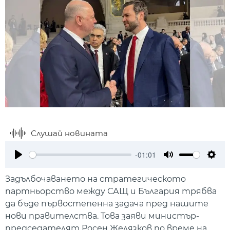
Слушай новината
-01:01
Play
Mute
Setti
Задълбочаването на стратегическото
партньорство между САЩ и България трябва
да бъде първостепенна задача пред нашите
нови правителства. Това заяви министър-
председателят Росен Желязков по време на