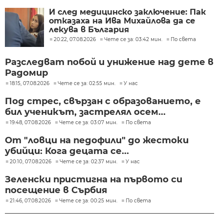
И след медицинско заключение: Пак
отказаха на Ива Михайлова да се
лекува в България
20:22, 07.08.2026
Чете се за: 03:42 мин.
По света
Разследват побой и унижение над дете в
Радомир
18:15, 07.08.2026
Чете се за: 02:55 мин.
У нас
Под стрес, свързан с образованието, е
бил ученикът, застрелял осем...
19:48, 07.08.2026
Чете се за: 03:07 мин.
По света
От "ловци на педофили" до жестоки
убийци: Кога децата се...
20:10, 07.08.2026
Чете се за: 02:37 мин.
У нас
Зеленски пристигна на първото си
посещение в Сърбия
21:46, 07.08.2026
Чете се за: 00:25 мин.
По света