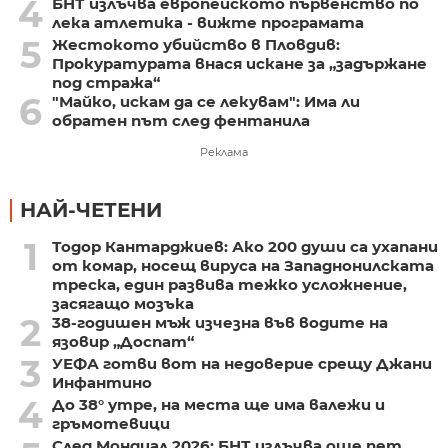
4
БНТ излъчва европейското първенство по
лека атлетика - вижте програмата
5
Жестокото убийство в Пловдив:
Прокуратурата внася искане за „задържане
под стража“
6
"Майко, искам да се лекувам": Има ли
обратен път след фентанила
Реклама
НАЙ-ЧЕТЕНИ
1
Тодор Кантарджиев: Ако 200 души са ухапани
от комар, носещ вируса на Западнонилската
треска, един развива тежко усложнение,
засягащо мозъка
2
38-годишен мъж изчезна във водите на
язовир „Доспат“
3
УЕФА готви вот на недоверие срещу Джани
Инфантино
4
До 38° утре, на места ще има валежи и
гръмотевици
След Мондиал 2026: БНТ излъчва още пет