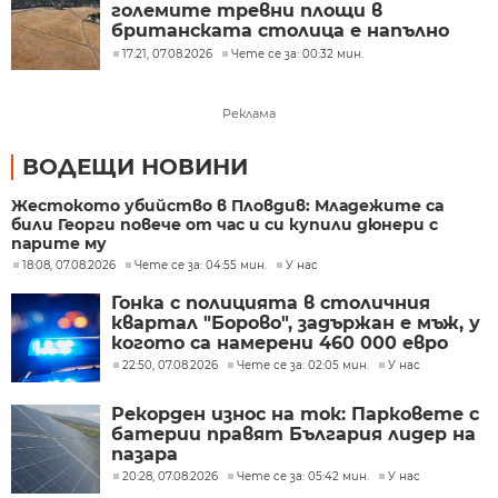
големите тревни площи в
британската столица е напълно
изгоряла
17:21, 07.08.2026
Чете се за: 00:32 мин.
Реклама
ВОДЕЩИ НОВИНИ
Жестокото убийство в Пловдив: Младежите са
били Георги повече от час и си купили дюнери с
парите му
18:08, 07.08.2026
Чете се за: 04:55 мин.
У нас
Гонка с полицията в столичния
квартал "Борово", задържан е мъж, у
когото са намерени 460 000 евро
22:50, 07.08.2026
Чете се за: 02:05 мин.
У нас
Рекорден износ на ток: Парковете с
батерии правят България лидер на
пазара
20:28, 07.08.2026
Чете се за: 05:42 мин.
У нас