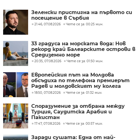
Зеленски пристигна на първото си
посещение в Сърбия
21:46, 07.08.2026
Чете се за: 00:25 мин.
33 градуса на морската вода: Нов
рекорд край Балеарските острови в
Средиземно море
20:35, 07.08.2026
Чете се за: 01:50 мин.
Европейския път на Молдова
обсъдиха по телефона премиерът
Радев и молдовският му колега
Тофан
18:50, 07.08.2026
Чете се за: 01:32 мин.
Споразумение за отбрана между
Турция, Саудитска Арабия и
Пакистан
17:47, 07.08.2026
Чете се за: 00:57 мин.
Заради сушата: Една от най-