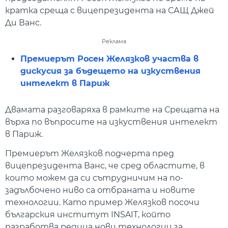
кратка среща с вицепрезидента на САЩ Джей
Ди Ванс.
Реклама
Премиерът Росен Желязков участва в
дискусия за бъдещето на изкуствения
интелект в Париж
Двамата разговаряха в рамките на Срещата на
върха по въпросите на изкуствения интелект
в Париж.
Премиерът Желязков подчерта пред
вицепрезидента Ванс, че сред областите, в
които можем да си сътрудничим на по-
задълбочено ниво са отбраната и новите
технологии. Като пример Желязков посочи
българския институт INSAIT, който
разработва редица нови технологии за