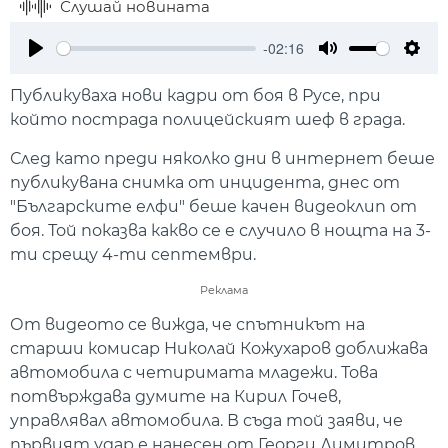
Слушай новината
-02:16
Play
Mute
Setti
Публикуваха нови кадри от боя в Русе, при
който пострада полицейският шеф в града.
След като преди няколко дни в интернет беше
публикувана снимка от инцидента, днес от
"Българските елфи" беше качен видеоклип от
боя. Той показва какво се е случило в нощта на 3-
ти срещу 4-ти септември.
Реклама
От видеото се вижда, че спътникът на
старши комисар Николай Кожухаров доближава
автомобила с четиримата младежи. Това
потвърждава думите на Кирил Гочев,
управлявал автомобила. В съда той заяви, че
първият удар е нанесен от Георги Димитров.