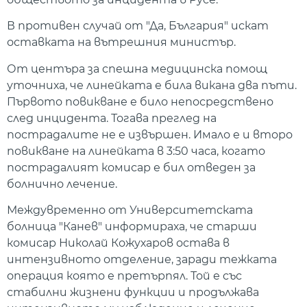
В противен случай от "Да, България" искат
оставката на вътрешния министър.
От центъра за спешна медицинска помощ
уточниха, че линейката е била викана два пъти.
Първото повикване е било непосредствено
след инцидента. Тогава преглед на
пострадалите не е извършен. Имало е и второ
повикване на линейката в 3:50 часа, когато
пострадалият комисар е бил отведен за
болнично лечение.
Междувременно от Университетската
болница "Канев" информираха, че старши
комисар Николай Кожухаров остава в
интензивното отделение, заради тежката
операция която е претърпял. Той е със
стабилни жизнени функции и продължава