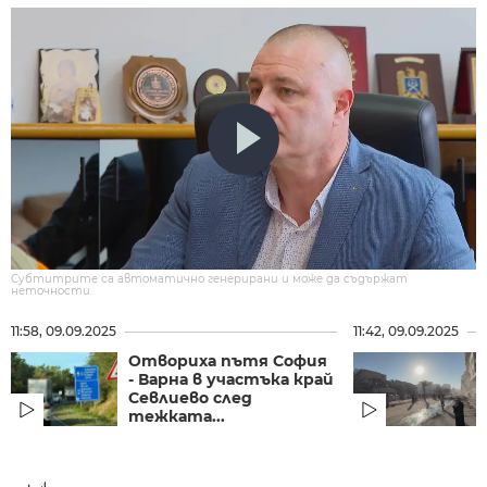
Субтитрите са автоматично генерирани и може да съдържат
неточности.
11:58, 09.09.2025
11:42, 09.09.2025
Отвориха пътя София
- Варна в участъка край
Севлиево след
тежката...