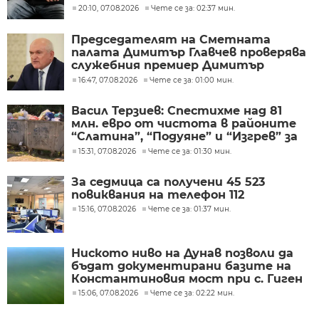
20:10, 07.08.2026
Чете се за: 02:37 мин.
Председателят на Сметната
палата Димитър Главчев проверява
служебния премиер Димитър
Главчев?
16:47, 07.08.2026
Чете се за: 01:00 мин.
Васил Терзиев: Спестихме над 81
млн. евро от чистота в районите
“Слатина”, “Подуяне” и “Изгрев” за
следващите 5 години
15:31, 07.08.2026
Чете се за: 01:30 мин.
За седмица са получени 45 523
повиквания на телефон 112
15:16, 07.08.2026
Чете се за: 01:37 мин.
Ниското ниво на Дунав позволи да
бъдат документирани базите на
Константиновия мост при с. Гиген
15:06, 07.08.2026
Чете се за: 02:22 мин.