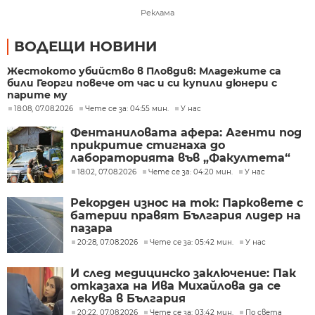
Реклама
ВОДЕЩИ НОВИНИ
Жестокото убийство в Пловдив: Младежите са
били Георги повече от час и си купили дюнери с
парите му
18:08, 07.08.2026
Чете се за: 04:55 мин.
У нас
Фентаниловата афера: Агенти под
прикритие стигнаха до
лабораторията във „Факултета“
18:02, 07.08.2026
Чете се за: 04:20 мин.
У нас
Рекорден износ на ток: Парковете с
батерии правят България лидер на
пазара
20:28, 07.08.2026
Чете се за: 05:42 мин.
У нас
И след медицинско заключение: Пак
отказаха на Ива Михайлова да се
лекува в България
20:22, 07.08.2026
Чете се за: 03:42 мин.
По света