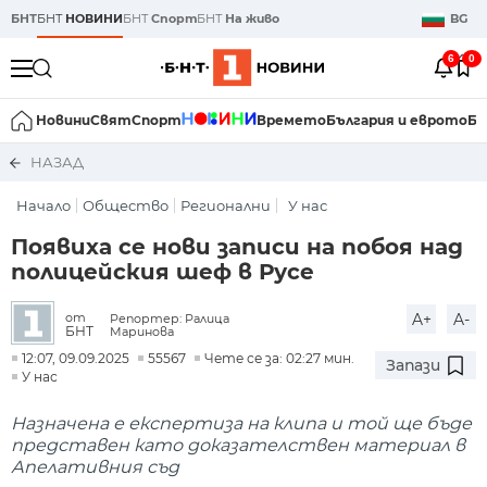
БНТ
БНТ
НОВИНИ
БНТ
Спорт
БНТ
На живо
BG
6
0
Новини
Свят
Спорт
Времето
България и еврото
Би
НАЗАД
Начало
Общество
Регионални
У нас
Появиха се нови записи на побоя над
полицейския шеф в Русе
A+
A-
от
Репортер: Ралица
БНТ
Маринова
12:07, 09.09.2025
55567
Чете се за: 02:27 мин.
Запази
У нас
Назначена е експертиза на клипа и той ще бъде
представен като доказателствен материал в
Апелативния съд