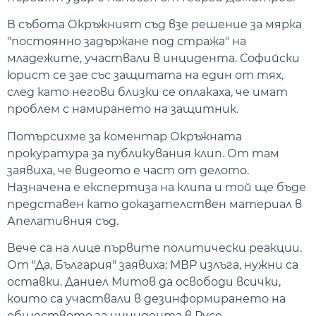
В събота Окръжният съд взе решение за мярка
"постоянно задържане под стража" на
младежите, участвали в инцидента. Софийски
юрист се зае със защитата на един от тях,
след като негови близки се оплакаха, че имат
проблем с намирането на защитник.
Потърсихме за коментар Окръжната
прокуратура за публикувания клип. От там
заявиха, че видеото е част от делото.
Назначена е експертиза на клипа и той ще бъде
представен като доказателствен материал в
Апелативния съд.
Вече са на лице първите политически реакции.
От "Да, България" заявиха: МВР излъга, нужни са
оставки. Даниел Митов да освободи всички,
които са участвали в дезинформирането на
обществото за инцидента в Русе.