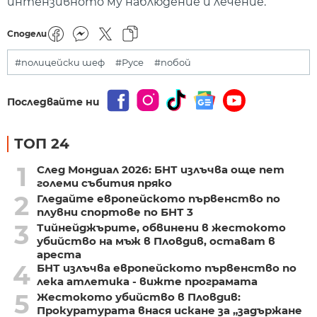
интензивното му наблюдение и лечение.
Сподели
#полицейски шеф
#Русе
#побой
Последвайте ни
ТОП 24
1
След Мондиал 2026: БНТ излъчва още пет
големи събития пряко
2
Гледайте европейското първенство по
плувни спортове по БНТ 3
3
Тийнейджърите, обвинени в жестокото
убийство на мъж в Пловдив, остават в
ареста
4
БНТ излъчва европейското първенство по
лека атлетика - вижте програмата
5
Жестокото убийство в Пловдив:
Прокуратурата внася искане за „задържане