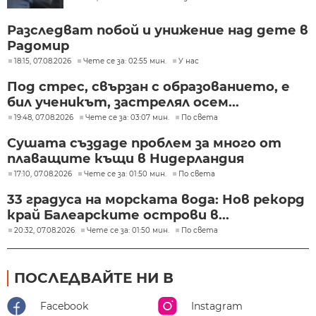
Разследват побой и унижение над дете в
Радомир
18:15, 07.08.2026
Чете се за: 02:55 мин.
У нас
Под стрес, свързан с образованието, е
бил ученикът, застрелял осем...
19:48, 07.08.2026
Чете се за: 03:07 мин.
По света
Сушата създаде проблем за много от
плаващите къщи в Нидерландия
17:10, 07.08.2026
Чете се за: 01:50 мин.
По света
33 градуса на морската вода: Нов рекорд
край Балеарските острови в...
20:32, 07.08.2026
Чете се за: 01:50 мин.
По света
ПОСЛЕДВАЙТЕ НИ В
Facebook
Instagram