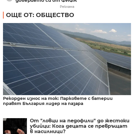
доверието си от ФИФА
Реклама
ОЩЕ ОТ: ОБЩЕСТВО
Рекорден износ на ток: Парковете с батерии
правят България лидер на пазара
От "ловци на педофили" до жестоки
убийци: Кога децата се превръщат
в насилници?