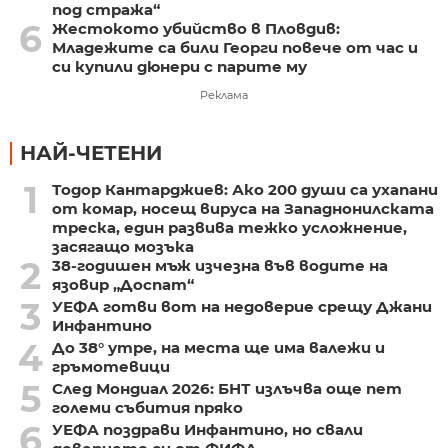
под стража“
6
Жестокото убийство в Пловдив:
Младежите са били Георги повече от час и
си купили дюнери с парите му
Реклама
НАЙ-ЧЕТЕНИ
1
Тодор Кантарджиев: Ако 200 души са ухапани
от комар, носещ вируса на Западнонилската
треска, един развива тежко усложнение,
засягащо мозъка
2
38-годишен мъж изчезна във водите на
язовир „Доспат“
3
УЕФА готви вот на недоверие срещу Джани
Инфантино
4
До 38° утре, на места ще има валежи и
гръмотевици
5
След Мондиал 2026: БНТ излъчва още пет
големи събития пряко
6
УЕФА поздрави Инфантино, но свали