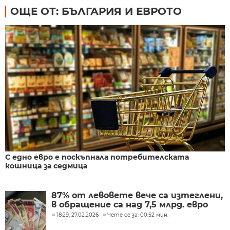
ОЩЕ ОТ: БЪЛГАРИЯ И ЕВРОТО
С едно евро е поскъпнала потребителската
кошница за седмица
87% от левовете вече са изтеглени,
в обращение са над 7,5 млрд. евро
18:29, 27.02.2026
Чете се за: 00:52 мин.