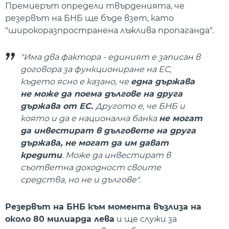
Премиерът определи твърденията, че
резервът на БНБ ще бъде взет, като
"широкоразпространена лъжлива пропаганда".
"Има два фактора - единият е записан в
договора за функциониране на ЕС,
където ясно е казано, че
една държава
не може да поема дългове на друга
държава от ЕС.
Другото е, че БНБ и
която и да е национална банка
не могат
да инвестират в дълговете на друга
държава, не могат да им дават
кредити
. Може да инвестират в
съответна доходност своите
средства, но не и дългове".
Резервът на БНБ към момента възлиза на
около 80 милиарда лева
и ще служи за