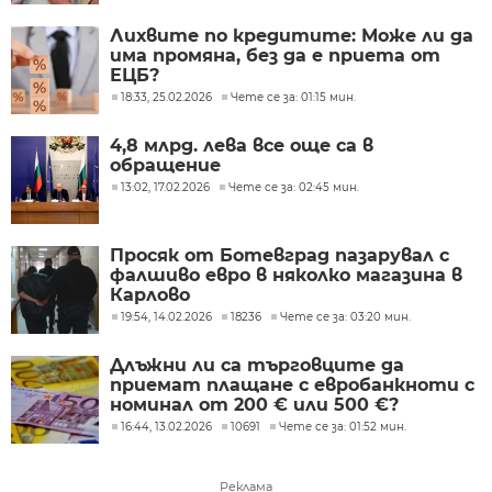
Лихвите по кредитите: Може ли да
има промяна, без да е приета от
ЕЦБ?
18:33, 25.02.2026
Чете се за: 01:15 мин.
4,8 млрд. лева все още са в
обращение
13:02, 17.02.2026
Чете се за: 02:45 мин.
Просяк от Ботевград пазарувал с
фалшиво евро в няколко магазина в
Карлово
19:54, 14.02.2026
18236
Чете се за: 03:20 мин.
Длъжни ли са търговците да
приемат плащане с евробанкноти с
номинал от 200 € или 500 €?
16:44, 13.02.2026
10691
Чете се за: 01:52 мин.
Реклама