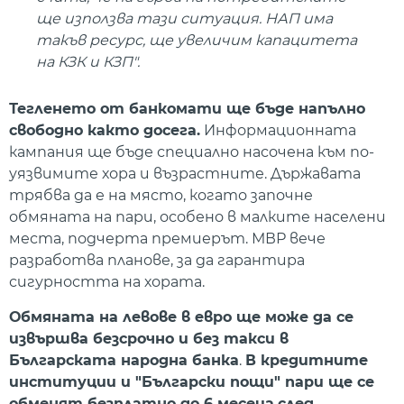
ще използва тази ситуация. НАП има
такъв ресурс, ще увеличим капацитета
на КЗК и КЗП".
Тегленето от банкомати ще бъде напълно
свободно както досега.
Информационната
кампания ще бъде специално насочена към по-
уязвимите хора и възрастните. Държавата
трябва да е на място, когато започне
обмяната на пари, особено в малките населени
места, подчерта премиерът. МВР вече
разработва планове, за да гарантира
сигурността на хората.
Обмяната на левове в евро ще може да се
извършва безсрочно и без такси в
Българската народна банка
.
В кредитните
институции и "Български пощи" пари ще се
обменят безплатно до 6 месеца
след