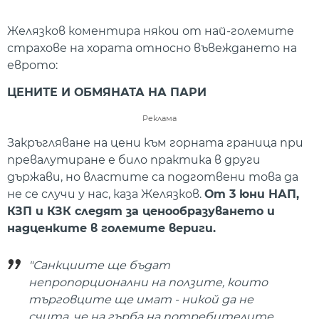
Желязков коментира някои от най-големите
страхове на хората относно въвеждането на
еврото:
ЦЕНИТЕ И ОБМЯНАТА НА ПАРИ
Реклама
Закръгляване на цени към горната граница при
превалутиране е било практика в други
държави, но властите са подготвени това да
не се случи у нас, каза Желязков.
От 3 юни НАП,
КЗП и КЗК следят за ценообразуването и
надценките в големите вериги.
"Санкциите ще бъдат
непропорционални на ползите, които
търговците ще имат - никой да не
счита, че на гърба на потребителите