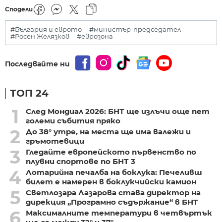
Сподели
#България и еврото
#министър-председател
#Росен Желязков
#еврозона
Последвайте ни
ТОП 24
1
След Мондиал 2026: БНТ ще излъчи още пет
големи събития пряко
2
До 38° утре, на места ще има валежи и
гръмотевици
3
Гледайте европейското първенство по
плувни спортове по БНТ 3
4
Лотарийна печалба на боклука: Печеливш
билет е намерен в боклукчийски камион
5
Светлозара Лазарова става директор на
дирекция „Програмно съдържание“ в БНТ
6
Максималните температури в четвъртък