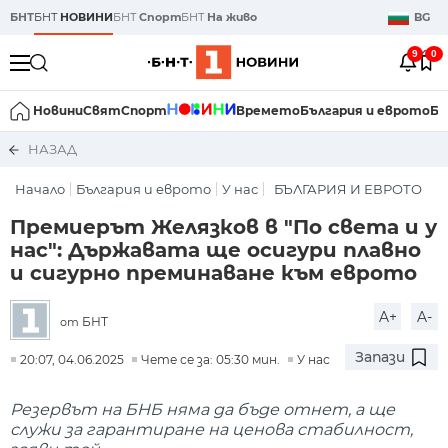
БНТ
БНТ
НОВИНИ
БНТ
Спорт
БНТ
На живо
BG
9
0
Новини
Свят
Спорт
Времето
България и еврото
Би
НАЗАД
Начало
България и еврото
У нас
БЪЛГАРИЯ И ЕВРОТО
Премиерът Желязков в "По света и у
нас": Държавата ще осигури плавно
и сигурно преминаване към еврото
A+
A-
БНТ
от
Запази
20:07, 04.06.2025
Чете се за: 05:30 мин.
У нас
Резервът на БНБ няма да бъде отнет, а ще
служи за гарантиране на ценова стабилност,