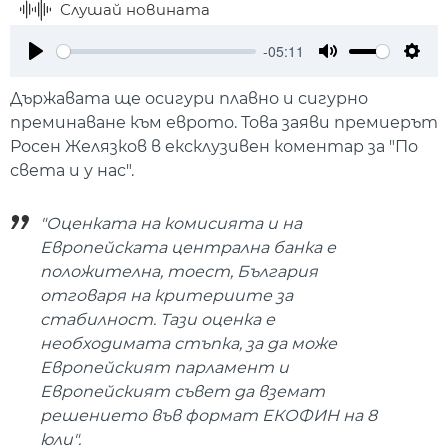
Слушай новината
-05:11
Play
Mute
Setti
Държавата ще осигури плавно и сигурно
преминаване към еврото. Това заяви премиерът
Росен Желязков в ексклузивен коментар за "По
света и у нас".
"Оценката на комисията и на
Европейската централна банка е
положителна, тоест, България
отговаря на критериите за
стабилност. Тази оценка е
необходимата стъпка, за да може
Европейският парламент и
Европейският съвет да вземат
решението във формат ЕКОФИН на 8
юли".