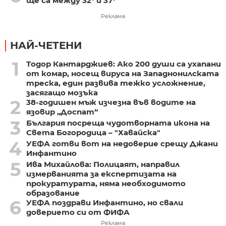
ще са между 32° и 37°
Реклама
НАЙ-ЧЕТЕНИ
1
Тодор Кантарджиев: Ако 200 души са ухапани
от комар, носещ вируса на Западнонилската
треска, един развива тежко усложнение,
засягащо мозъка
2
38-годишен мъж изчезна във водите на
язовир „Доспат“
3
България посреща чудотворната икона на
Света Богородица – "Хавайска"
4
УЕФА готви вот на недоверие срещу Джани
Инфантино
5
Ива Михайлова: Полицаят, направил
измерванията за експертизата на
прокуратурата, няма необходимото
образование
6
УЕФА поздрави Инфантино, но свали
доверието си от ФИФА
Реклама