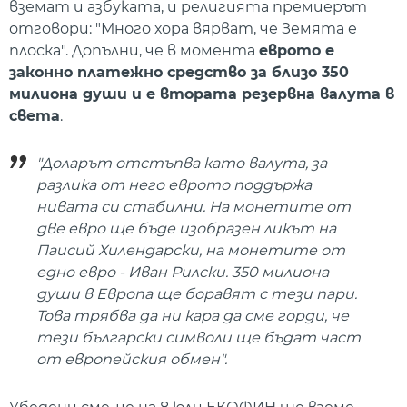
вземат и азбуката, и религията премиерът
отговори: "Много хора вярват, че Земята е
плоска". Допълни, че в момента
еврото е
законно платежно средство за близо 350
милиона души и е втората резервна валута в
света
.
"Доларът отстъпва като валута, за
разлика от него еврото поддържа
нивата си стабилни. На монетите от
две евро ще бъде изобразен ликът на
Паисий Хилендарски, на монетите от
едно евро - Иван Рилски. 350 милиона
души в Европа ще боравят с тези пари.
Това трябва да ни кара да сме горди, че
тези български символи ще бъдат част
от европейския обмен".