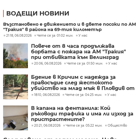
ВОДЕЩИ НОВИНИ
Възстановено е движението и в двете посоки по АМ
"Тракия" в района на 69-тия километър
21:18, 06.08.2026
Чете се за: 01:02 мин.
У нас
Повече от 8 часа продължава
борбата с пожара на АМ "Тракия"
при отбивката към Велинград
20:06, 06.08.2026
Чете се за: 01:50 мин.
У нас
Бдение в Кричим с надежда за
правосъдие след жестокото
убийство на млад мъж в Пловдив от
тийнейджъри
18:10, 06.08.2026
Чете се за: 04:25 мин.
У нас
В капана на фентанила: Кой
ръководи трафика и има ли изход за
пристрастените?
20:21, 06.08.2026
Чете се за: 05:22 мин.
Общество