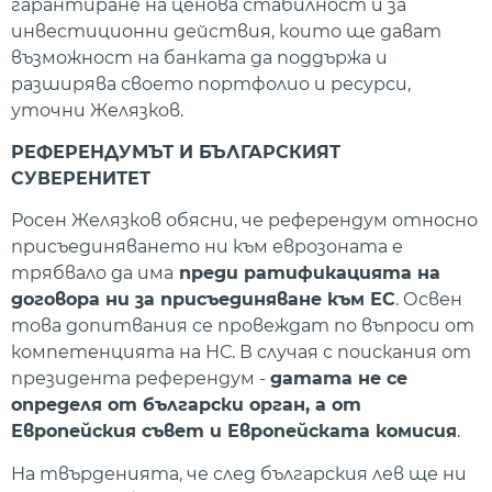
гарантиране на ценова стабилност и за
инвестиционни действия, които ще дават
възможност на банката да поддържа и
разширява своето портфолио и ресурси,
уточни Желязков.
РЕФЕРЕНДУМЪТ И БЪЛГАРСКИЯТ
СУВЕРЕНИТЕТ
Росен Желязков обясни, че референдум относно
присъединяването ни към еврозоната е
трябвало да има
преди ратификацията на
договора ни за присъединяване към ЕС
. Освен
това допитвания се провеждат по въпроси от
компетенцията на НС. В случая с поискания от
президента референдум -
датата не се
определя от български орган, а от
Европейския съвет и Европейската комисия
.
На твърденията, че след българския лев ще ни