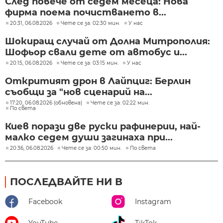
След повече от седем месеца: Нова
фирма поема почистването в...
20:31, 06.08.2026
Чете се за: 02:30 мин.
У нас
Шокиращ случай от Долна Митрополия:
Шофьор свали дете от автобус и...
20:15, 06.08.2026
Чете се за: 03:15 мин.
У нас
Откритият дрон в Лайпциг: Берлин
съобщи за "нов сценарий на...
17:20, 06.08.2026 (обновена)
Чете се за: 02:22 мин.
По света
Киев порази две руски рафинерии, най-
малко седем души загинаха при...
20:36, 06.08.2026
Чете се за: 00:50 мин.
По света
ПОСЛЕДВАЙТЕ НИ В
Facebook
Instagram
YouTube
TikTok