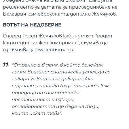
Убедени сме, че на 8 юли ЕКОФИН ще вземе
решението за датата за присъединяване на
България към еврозоната, допълни Желязков.
ВОТЪТ НА НЕДОВЕРИЕ
Според Росен Желязков кабинетът, "роден
като един сложен компромис", съумява да
изпълнява задълженията си.
"Странно е в деня, в който бележим
голям външнополитически успех, да се
говори за вот на недоверие. Ако
страната отново бъде тласната към
поредица от политическа
нестабилност и избори,
отговорността ще бъде на тези,
които искат това".