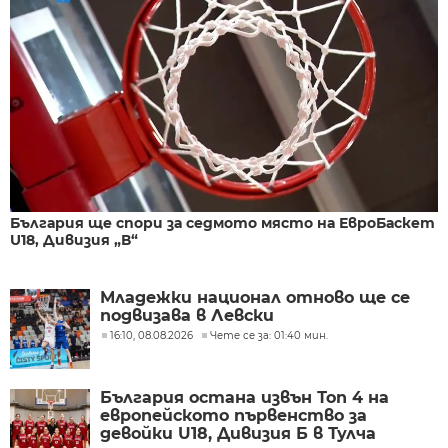
България ще спори за седмото място на ЕвроБаскет
U18, Дивизия „В“
Младежки национал отново ще се
подвизава в Левски
16:10, 08.08.2026
Чете се за: 01:40 мин.
България остана извън Топ 4 на
европейското първенство за
девойки U18, Дивизия Б в Тулча