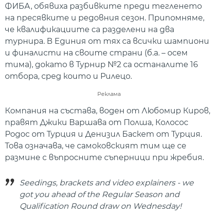
ФИБА, обявиха разбивките преди тегленето
на пресявките и редовния сезон. Припомняме,
че квалификациите са разделени на два
турнира. В Единия от тях са всички шампиони
и финалисти на своите страни (б.а. – осем
тима), докато в Турнир №2 са останалите 16
отбора, сред които и Рилецо.
Реклама
Компания на състава, воден от Любомир Киров,
правят Джики Варшава от Полша, Колосос
Родос от Турция и Денизил Баскет от Турция.
Това означава, че самоковският тим ще се
размине с въпросните съперници при жребия.
Seedings, brackets and video explainers - we
got you ahead of the Regular Season and
Qualification Round draw on Wednesday!