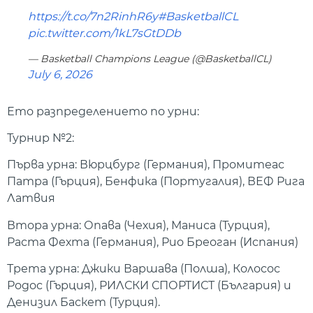
https://t.co/7n2RinhR6y
#BasketballCL
pic.twitter.com/1kL7sGtDDb
— Basketball Champions League (@BasketballCL)
July 6, 2026
Ето разпределението по урни:
Турнир №2:
Първа урна: Вюрцбург (Германия), Промитеас
Патра (Гърция), Бенфика (Португалия), ВЕФ Рига
Латвия
Втора урна: Опава (Чехия), Маниса (Турция),
Раста Фехта (Германия), Рио Бреоган (Испания)
Трета урна: Джики Варшава (Полша), Колосос
Родос (Гърция), РИЛСКИ СПОРТИСТ (България) и
Денизил Баскет (Турция).