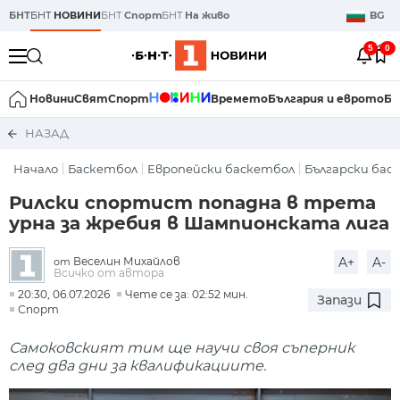
БНТ
БНТ
НОВИНИ
БНТ
Спорт
БНТ
На живо
BG
5
0
Новини
Свят
Спорт
Времето
България и еврото
Би
НАЗАД
Начало
Баскетбол
Европейски баскетбол
Български бас
Рилски спортист попадна в трета
урна за жребия в Шампионската лига
Веселин Михайлов
A+
A-
от
Всичко от автора
20:30, 06.07.2026
Чете се за: 02:52 мин.
Запази
Спорт
Самоковският тим ще научи своя съперник
след два дни за квалификациите.