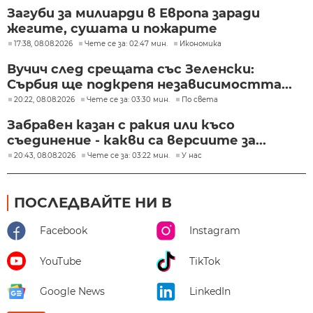
Загуби за милиарди в Европа заради
жегите, сушата и пожарите
17:38, 08.08.2026
Чете се за: 02:47 мин.
Икономика
Вучич след срещата със Зеленски:
Сърбия ще подкрепя независимостта...
20:22, 08.08.2026
Чете се за: 03:30 мин.
По света
Забравен казан с ракия или късо
съединение - какви са версиите за...
20:43, 08.08.2026
Чете се за: 03:22 мин.
У нас
ПОСЛЕДВАЙТЕ НИ В
Facebook
Instagram
YouTube
TikTok
Google News
LinkedIn