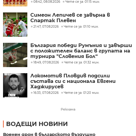
08:42, 08.08.2026
Чете се за: 01:15 мин.
Симеон Лепичев се завърна в
Спартак Плевен
21:47, 07.08.2026
Чете се за: 01:10 мин.
България победи Румъния и завърши
с положителен баланс в групата на
турнира "Словения Бол“
18:49, 07.08.2026
Чете се за: 01:32 мин.
Локомотив Пловдив подсили
състава си с национала Евгени
Хаджирусев
16:33, 07.08.2026
Чете се за: 01:20 мин.
Реклама
ВОДЕЩИ НОВИНИ
Военен дрон в българското въздушно