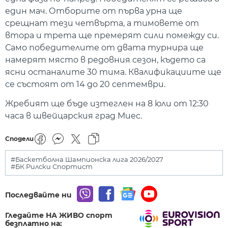
един мач. Отборите от първа урна ще
срещнат тези четвърта, а тимовете от
втора и трета ще премерят сили помежду си.
Само победителите от двата турнира ще
намерят място в редовния сезон, където са
ясни останалите 30 тима. Квалификациите ще
се състоят от 14 до 20 септември.
Жребият ще бъде изтеглен на 8 юли от 12:30
часа в швейцарския град Миес.
Сподели
#Баскетболна Шампионска лига 2026/2027
#БК Рилски Спортист
Последвайте ни
Гледайте НА ЖИВО спорт
безплатно на: