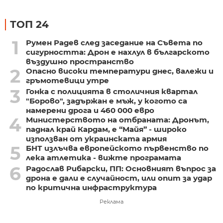
ТОП 24
1
Румен Радев след заседание на Съвета по
сигурността: Дрон е нахлул в българското
въздушно пространство
2
Опасно високи температури днес, валежи и
гръмотевици утре
3
Гонка с полицията в столичния квартал
"Борово", задържан е мъж, у когото са
намерени дрога и 460 000 евро
4
Министерството на отбраната: Дронът,
паднал край Кардам, е “Майя” - широко
използван от украинската армия
5
БНТ излъчва европейското първенство по
лека атлетика - вижте програмата
6
Радослав Рибарски, ПП: Основният въпрос за
дрона е дали е случайност, или опит за удар
по критична инфраструктура
Реклама