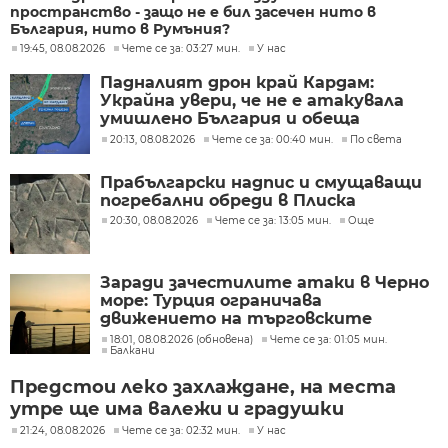
пространство - защо не е бил засечен нито в
България, нито в Румъния?
19:45, 08.08.2026
Чете се за: 03:27 мин.
У нас
Падналият дрон край Кардам:
Украйна увери, че не е атакувала
умишлено България и обеща
разследване
20:13, 08.08.2026
Чете се за: 00:40 мин.
По света
Прабългарски надпис и смущаващи
погребални обреди в Плиска
20:30, 08.08.2026
Чете се за: 13:05 мин.
Още
Заради зачестилите атаки в Черно
море: Турция ограничава
движението на търговските
кораби
18:01, 08.08.2026 (обновена)
Чете се за: 01:05 мин.
Балкани
Предстои леко захлаждане, на места
утре ще има валежи и градушки
21:24, 08.08.2026
Чете се за: 02:32 мин.
У нас