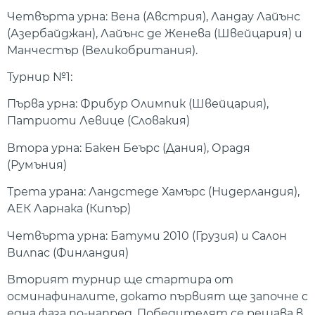
Четвърта урна: Вена (Австрия), Ландау Лайънс
(Азербайджан), Лайънс де Женева (Швейцария) и
Манчестър (Великобритания).
Турнир №1:
Първа урна: Фрибур Олимпик (Швейцария),
Патриоти Левице (Словакия)
Втора урна: Бакен Беърс (Дания), Орадя
(Румъния)
Трета урана: Ландстеде Хамърс (Нидерландия),
АЕК Ларнака (Кипър)
Четвърта урна: Батуми 2010 (Грузия) и Салон
Вилпас (Финландия)
Вторият турнир ще стартира от
осминафиналите, докато първият ще започне с
една фаза по-напред. Победителят се решава в