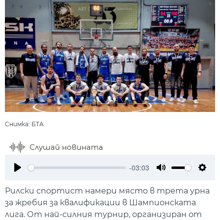
Снимка: БТА
Слушай новината
-03:03
Play
Mute
Setti
Рилски спортист намери място в трета урна
за жребия за квалификации в Шампионската
лига. От най-силния турнир, организиран от