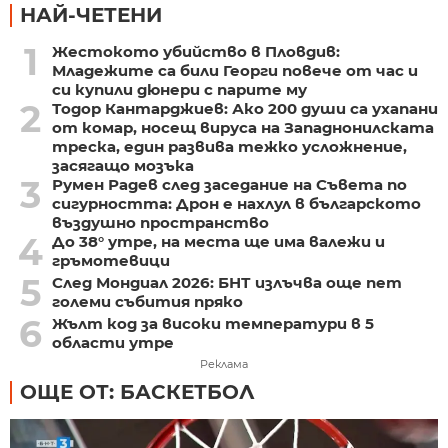
НАЙ-ЧЕТЕНИ
1
Жестокото убийство в Пловдив:
Младежите са били Георги повече от час и
си купили дюнери с парите му
2
Тодор Кантарджиев: Ако 200 души са ухапани
от комар, носещ вируса на Западнонилската
треска, един развива тежко усложнение,
засягащо мозъка
3
Румен Радев след заседание на Съвета по
сигурността: Дрон е нахлул в българското
въздушно пространство
4
До 38° утре, на места ще има валежи и
гръмотевици
5
След Мондиал 2026: БНТ излъчва още пет
големи събития пряко
6
Жълт код за високи температури в 5
области утре
Реклама
ОЩЕ ОТ: БАСКЕТБОЛ