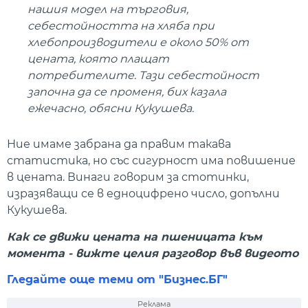
нашия модел на търговия,
себестойността на хляба при
хлебопроизводители е около 50% от
цената, която плащат
потребителите. Тази себестойност
започна да се променя, бих казала
ежечасно, обясни Кукушева.
Ние имаме забрана да правим такава
статистика, но със сигурност има повишение
в цената. Винаги говорим за стотинки,
изразяващи се в едноцифрено число, допълни
Кукушева.
Как се движи цената на пшеницата към
момента - вижте целия разговор във видеото
Гледайте още теми от "Бизнес.БГ"
Реклама