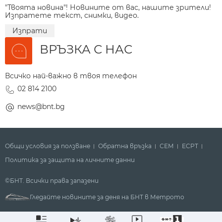
"Твоята новина"! Новините от вас, нашите зрители!
Изпратете текст, снимки, видео.
Изпрати
ВРЪЗКА С НАС
Всичко най-важно в твоя телефон
02 814 2100
news@bnt.bg
Общи условия за ползване
Обратна връзка
СЕМ
ECPT
Политика за защита на личните данни
©БНТ. Всички права запазени
Гледайте новините за деня на БНТ в Метрото