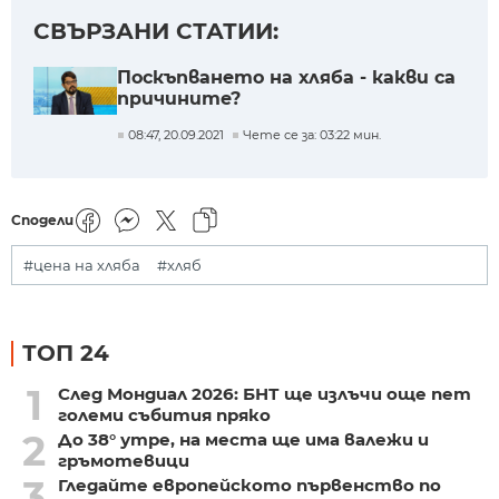
СВЪРЗАНИ СТАТИИ:
Поскъпването на хляба - какви са
причините?
08:47, 20.09.2021
Чете се за: 03:22 мин.
Сподели
#цена на хляба
#хляб
ТОП 24
1
След Мондиал 2026: БНТ ще излъчи още пет
големи събития пряко
2
До 38° утре, на места ще има валежи и
гръмотевици
3
Гледайте европейското първенство по