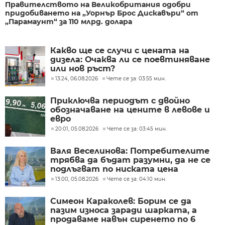
Правителството на Великобритания одобри
придобиването на „Уорнър Брос Дискавъри“ от
„Парамаунт“ за 110 млрд. долара
Какво ще се случи с цената на
дизела: Очаква ли се поевтиняване
или нов ръст?
13:24, 06.08.2026
Чете се за: 03:55 мин.
Приключва периодът с двойно
обозначаване на цените в левове и
евро
20:01, 05.08.2026
Чете се за: 03:45 мин.
Валя Веселинова: Потребителите
трябва да бъдат разумни, да не се
подлъгват по ниската цена
13:00, 05.08.2026
Чете се за: 04:10 мин.
Симеон Караколев: Борим се да
пазим износа заради шарката, а
продаваме навън сиренето по 6