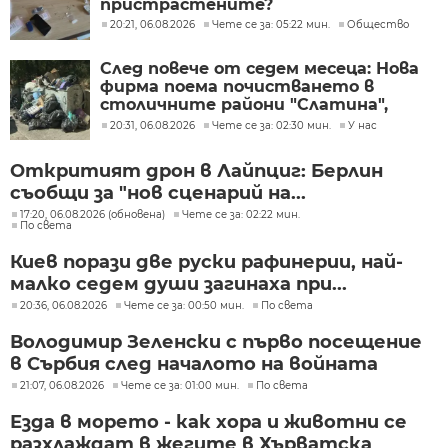
пристрастените?
20:21, 06.08.2026
Чете се за: 05:22 мин.
Общество
След повече от седем месеца: Нова
фирма поема почистването в
столичните райони "Слатина",
"Подуяне" и "Изгрев"
20:31, 06.08.2026
Чете се за: 02:30 мин.
У нас
Откритият дрон в Лайпциг: Берлин
съобщи за "нов сценарий на...
17:20, 06.08.2026 (обновена)
Чете се за: 02:22 мин.
По света
Киев порази две руски рафинерии, най-
малко седем души загинаха при...
20:36, 06.08.2026
Чете се за: 00:50 мин.
По света
Володимир Зеленски с първо посещение
в Сърбия след началото на войната
21:07, 06.08.2026
Чете се за: 01:00 мин.
По света
Езда в морето - как хора и животни се
разхлаждат в жегите в Хърватска