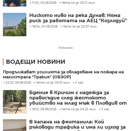
евро, тук го купуваме по 15-18 евро
11:20, 05.08.2026
Чете се за: 03:12 мин.
Ниското ниво на река Дунав: Няма
риск за работата на АЕЦ "Козлодуй"
18:04, 04.08.2026
Чете се за: 02:37 мин.
Реклама
ВОДЕЩИ НОВИНИ
Продължават усилията за овладяване на пожара на
магистрала "Тракия" (ОБЗОР)
22:53, 06.08.2026
Чете се за: 03:10 мин.
У нас
Бдение в Кричим с надежда за
правосъдие след жестокото
убийство на млад мъж в Пловдив от
тийнейджъри
18:10, 06.08.2026
Чете се за: 04:25 мин.
У нас
В капана на фентанила: Кой
ръководи трафика и има ли изход за