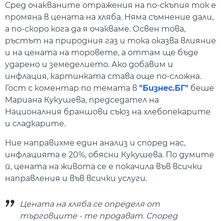
Сред очакваните отражения на по-скъпия ток е
промяна в цената на хляба. Няма съмнение дали,
а по-скоро кога да я очакваме. Освен това,
ръстът на природния газ и тока оказва влияние
и на цената на торовете, а оттам ще бъде
ударено и земеделието. Ако добавим и
инфлация, картинката става още по-сложна.
Гост с коментар по темата в
"Бизнес.БГ"
беше
Мариана Кукушева, председател на
Националния браншови съюз на хлебопекарите
и сладкарите.
Ние направихме един анализ и според нас,
инфлацията е 20%, обясни Кукушева. По думите
й, цената на живота се е покачила във всички
направления и във всички услуги.
Цената на хляба се определя от
търговците - те продават. Според