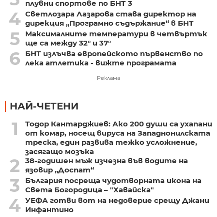
плувни спортове по БНТ 3
4
Светлозара Лазарова става директор на
дирекция „Програмно съдържание“ в БНТ
5
Максималните температури в четвъртък
ще са между 32° и 37°
6
БНТ излъчва европейското първенство по
лека атлетика - вижте програмата
Реклама
НАЙ-ЧЕТЕНИ
1
Тодор Кантарджиев: Ако 200 души са ухапани
от комар, носещ вируса на Западнонилската
треска, един развива тежко усложнение,
засягащо мозъка
2
38-годишен мъж изчезна във водите на
язовир „Доспат“
3
България посреща чудотворната икона на
Света Богородица – "Хавайска"
4
УЕФА готви вот на недоверие срещу Джани
Инфантино