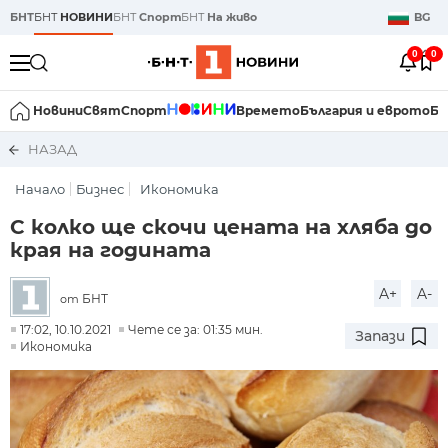
БНТ
БНТ
НОВИНИ
БНТ
Спорт
БНТ
На живо
BG
0
0
Новини
Свят
Спорт
Времето
България и еврото
Би
НАЗАД
Начало
Бизнес
Икономика
С колко ще скочи цената на хляба до
края на годината
A+
A-
БНТ
от
17:02, 10.10.2021
Чете се за: 01:35 мин.
Запази
Икономика