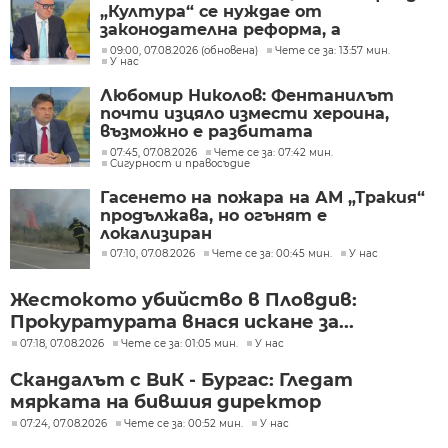
„Култура“ се нуждае от
законодателна реформа, а
процесите в министерството ще
09:00, 07.08.2026 (обновена)
Чете се за: 13:57 мин.
У нас
бъдат максимално прозрачни
Любомир Николов: Фентанилът
почти изцяло измести хероина,
възможно е разбитата
лаборатория да е единствената у
07:45, 07.08.2026
Чете се за: 07:42 мин.
Сигурност и правосъдие
нас
Гасенето на пожара на АМ „Тракия“
продължава, но огънят е
локализиран
07:10, 07.08.2026
Чете се за: 00:45 мин.
У нас
Жестокото убийство в Пловдив:
Прокуратурата внася искане за...
07:18, 07.08.2026
Чете се за: 01:05 мин.
У нас
Скандалът с ВиК - Бургас: Гледат
мярката на бившия директор
07:24, 07.08.2026
Чете се за: 00:52 мин.
У нас