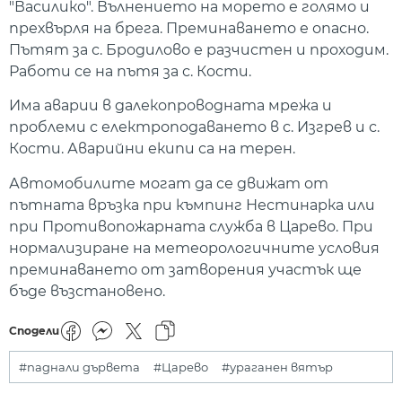
"Василико". Вълнението на морето е голямо и
прехвърля на брега. Преминаването е опасно.
Пътят за с. Бродилово е разчистен и проходим.
Работи се на пътя за с. Кости.
Има аварии в далекопроводната мрежа и
проблеми с електроподаването в с. Изгрев и с.
Кости. Аварийни екипи са на терен.
Автомобилите могат да се движат от
пътната връзка при къмпинг Нестинарка или
при Противопожарната служба в Царево. При
нормализиране на метеорологичните условия
преминаването от затворения участък ще
бъде възстановено.
Сподели
#паднали дървета
#Царево
#ураганен вятър