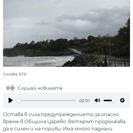
Снимка: БТА
Слушай новината
-02:01
Play
Mute
Setti
Остава в сила предупреждението за опасно
време в Община Царево. Вятърът продължава
да е силен и на пориви. Има много паднали