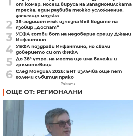
1
от комар, носещ вируса на Западнонилската
треска, един развива тежко усложнение,
засягащо мозъка
2
38-годишен мъж изчезна във водите на
язовир „Доспат“
3
УЕФА готви вот на недоверие срещу Джани
Инфантино
4
УЕФА поздрави Инфантино, но свали
доверието си от ФИФА
5
До 38° утре, на места ще има валежи и
гръмотевици
6
След Мондиал 2026: БНТ излъчва още пет
големи събития пряко
Реклама
ОЩЕ ОТ: РЕГИОНАЛНИ