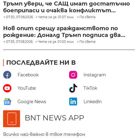
Тръмп увери, че САЩ имат достатъчно
боеприпаси и очаква конфликтът...
07:30, 07.08.2026
Чете се за: 01:07 мин.
По света
Нов опит срещу гражданството по
рождение: Доналд Тръмп подписа два...
07:35, 07.08.2026
Чете се за: 01:00 мин.
По света
ПОСЛЕДВАЙТЕ НИ В
Facebook
Instagram
YouTube
TikTok
Google News
LinkedIn
BNT NEWS APP
Всичко най-важно в твоя телефон