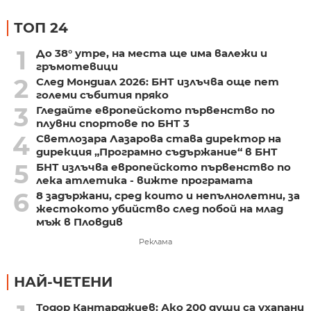
ТОП 24
1
До 38° утре, на места ще има валежи и
гръмотевици
2
След Мондиал 2026: БНТ излъчва още пет
големи събития пряко
3
Гледайте европейското първенство по
плувни спортове по БНТ 3
4
Светлозара Лазарова става директор на
дирекция „Програмно съдържание“ в БНТ
5
БНТ излъчва европейското първенство по
лека атлетика - вижте програмата
6
8 задържани, сред които и непълнолетни, за
жестокото убийство след побой на млад
мъж в Пловдив
Реклама
НАЙ-ЧЕТЕНИ
Тодор Кантарджиев: Ако 200 души са ухапани