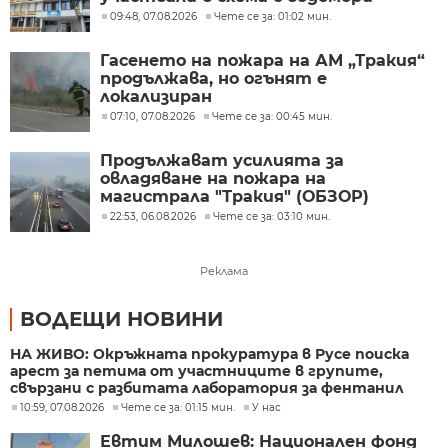
09:48, 07.08.2026
Чете се за: 01:02 мин.
Гасенето на пожара на АМ „Тракия“
продължава, но огънят е
локализиран
07:10, 07.08.2026
Чете се за: 00:45 мин.
Продължават усилията за
овладяване на пожара на
магистрала "Тракия" (ОБЗОР)
22:53, 06.08.2026
Чете се за: 03:10 мин.
Реклама
ВОДЕЩИ НОВИНИ
НА ЖИВО: Окръжната прокуратура в Русе поиска
арест за петима от участниците в групите,
свързани с разбитата лаборатория за фентанил
10:59, 07.08.2026
Чете се за: 01:15 мин.
У нас
Евтим Милошев: Национален фонд