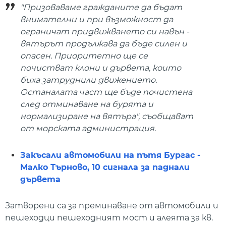
"Призоваваме гражданите да бъдат
внимателни и при възможност да
ограничат придвижването си навън -
вятърът продължава да бъде силен и
опасен. Приоритетно ще се
почистват клони и дървета, които
биха затруднили движението.
Останалата част ще бъде почистена
след отминаване на бурята и
нормализиране на вятъра", съобщават
от морската администрация.
Закъсали автомобили на пътя Бургас -
Малко Търново, 10 сигнала за паднали
дървета
Затворени са за преминаване от автомобили и
пешеходци пешеходният мост и алеята за кв.