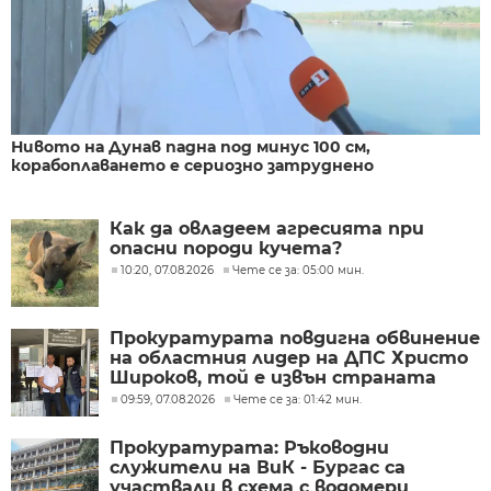
Нивото на Дунав падна под минус 100 см,
корабоплаването е сериозно затруднено
Как да овладеем агресията при
опасни породи кучета?
10:20, 07.08.2026
Чете се за: 05:00 мин.
Прокуратурата повдигна обвинение
на областния лидер на ДПС Христо
Широков, той е извън страната
09:59, 07.08.2026
Чете се за: 01:42 мин.
Прокуратурата: Ръководни
служители на ВиК - Бургас са
участвали в схема с водомери