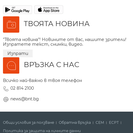
ТВОЯТА НОВИНА
"Твоята новина"! Новините от вас, нашите зрители!
Изпратете текст, снимки, видео.
Изпрати
ВРЪЗКА С НАС
Всичко най-важно в твоя телефон
02 814 2100
news@bnt.bg
Общи условия за ползване
Обратна връзка
СЕМ
ECPT
Политика за защита на личните данни