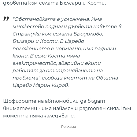
дървета към селата Българи и Кости.
"Обстановката е усложнена. Има
множество паднали дървета навътре в
Странджа към селата Бродилово,
Българи и Кости. В Царево
положението е нормално, има паднали
клони. В село Кости няма
електричество, аварийни екипи
работят за отстраняването на
проблема", съобщи кметът на Община
Царево Марин Киров.
Шофьорите на автомобили да бъдат
внимателни - има навалял и разтопен сняг. Към
момента няма заледяване.
Реклама