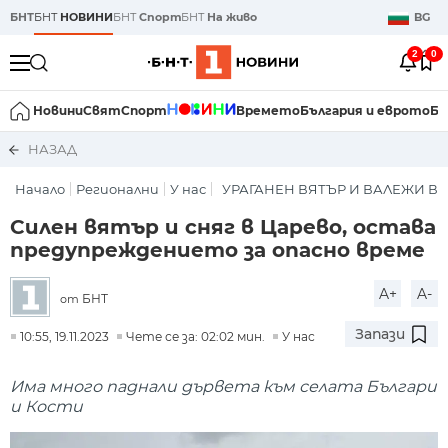
БНТ
БНТ
НОВИНИ
БНТ
Спорт
БНТ
На живо
BG
2
0
Новини
Свят
Спорт
Времето
България и еврото
Би
НАЗАД
Начало
Регионални
У нас
УРАГАНЕН ВЯТЪР И ВАЛЕЖИ В 
Силен вятър и сняг в Царево, остава
предупреждението за опасно време
A+
A-
БНТ
от
Запази
10:55, 19.11.2023
Чете се за: 02:02 мин.
У нас
Има много паднали дървета към селата Българи
и Кости