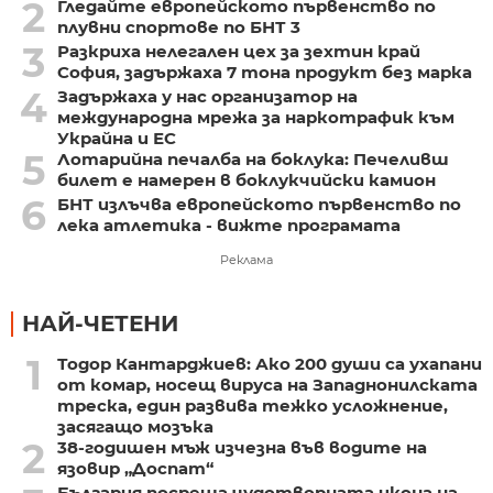
2
Гледайте европейското първенство по
плувни спортове по БНТ 3
3
Разкриха нелегален цех за зехтин край
София, задържаха 7 тона продукт без марка
4
Задържаха у нас организатор на
международна мрежа за наркотрафик към
Украйна и ЕС
5
Лотарийна печалба на боклука: Печеливш
билет е намерен в боклукчийски камион
6
БНТ излъчва европейското първенство по
лека атлетика - вижте програмата
Реклама
НАЙ-ЧЕТЕНИ
1
Тодор Кантарджиев: Ако 200 души са ухапани
от комар, носещ вируса на Западнонилската
треска, един развива тежко усложнение,
засягащо мозъка
2
38-годишен мъж изчезна във водите на
язовир „Доспат“
България посреща чудотворната икона на