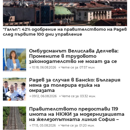
"Галъп": 42% одобрение на правителството на Радев
след първите 100 дни управление
Омбудсманът Велислава Делчева:
Промените в трудовото
законодателство не могат да се
правят през бюджета
10:18, 06.08.2026
Чете се за: 07:57 мин.
Радев за случая в Банско: България
няма да толерира езика на
омразата
09:12, 06.08.2026
Чете се за: 03:32 мин.
Правителството предостави 119
имота на НКЖИ за модернизацията
на железопътната линия София –
Пловдив
17:15, 05.08.2026
Чете се за: 01:20 мин.