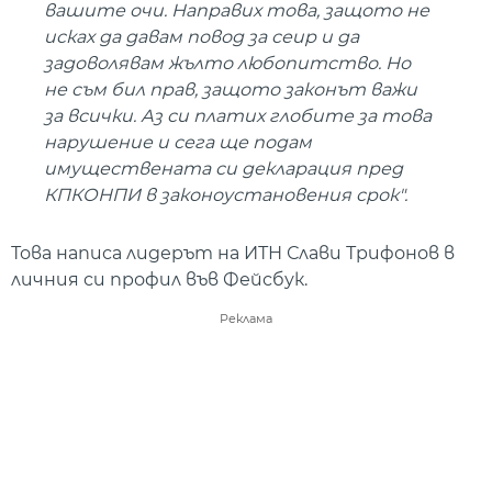
вашите очи. Направих това, защото не
исках да давам повод за сеир и да
задоволявам жълто любопитство. Но
не съм бил прав, защото законът важи
за всички. Аз си платих глобите за това
нарушение и сега ще подам
имуществената си декларация пред
КПКОНПИ в законоустановения срок".
Това написа лидерът на ИТН Слави Трифонов в
личния си профил във Фейсбук.
Реклама