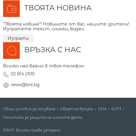
ТВОЯТА НОВИНА
"Твоята новина"! Новините от вас, нашите зрители!
Изпратете текст, снимки, видео.
Изпрати
ВРЪЗКА С НАС
Всичко най-важно в твоя телефон
02 814 2100
news@bnt.bg
Общи условия за ползване
Обратна връзка
СЕМ
ECPT
Политика за защита на личните данни
©БНТ. Всички права запазени