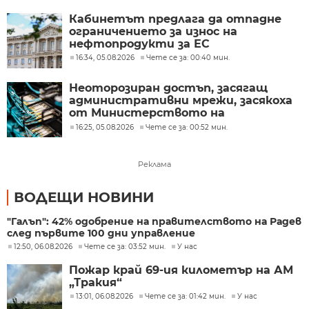
Кабинетът предлага да отпадне
ограничението за износ на
нефтопродукти за ЕС
16:34, 05.08.2026
Чете се за: 00:40 мин.
Неоторозиран достъп, засягащ
административни мрежи, засякоха
от Министерството на
иновациите
16:25, 05.08.2026
Чете се за: 00:52 мин.
Реклама
ВОДЕЩИ НОВИНИ
"Галъп": 42% одобрение на правителството на Радев
след първите 100 дни управление
12:50, 06.08.2026
Чете се за: 03:52 мин.
У нас
Пожар край 69-ия километър на АМ
„Тракия“
13:01, 06.08.2026
Чете се за: 01:42 мин.
У нас