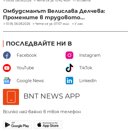
09:59, 06.08.2026
Чете се за: 10:42 мин.
По света
Омбудсманът Велислава Делчева:
Промените в трудовото...
10:18, 06.08.2026
Чете се за: 07:57 мин.
У нас
ПОСЛЕДВАЙТЕ НИ В
Facebook
Instagram
YouTube
TikTok
Google News
LinkedIn
BNT NEWS APP
Всичко най-важно в твоя телефон