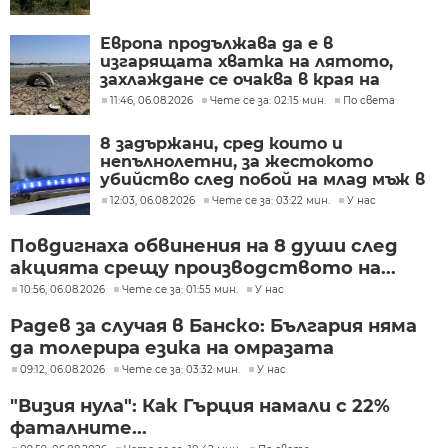
Европа продължава да е в
изгарящата хватка на лятото,
захлаждане се очаква в края на
седмицата
11:46, 06.08.2026
Чете се за: 02:15 мин.
По света
8 задържани, сред които и
непълнолетни, за жестокото
убийство след побой на млад мъж в
Пловдив
12:03, 06.08.2026
Чете се за: 03:22 мин.
У нас
Повдигнаха обвинения на 8 души след
акцията срещу производството на...
10:56, 06.08.2026
Чете се за: 01:55 мин.
У нас
Радев за случая в Банско: България няма
да толерира езика на омразата
09:12, 06.08.2026
Чете се за: 03:32 мин.
У нас
"Визия нула": Как Гърция намали с 22%
фаталните...