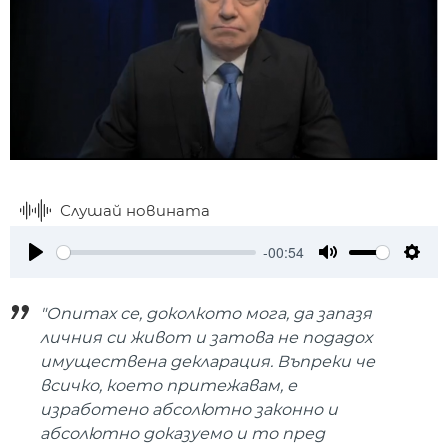
Слушай новината
-00:54
Play
Mute
Setti
"Опитах се, доколкото мога, да запазя
личния си живот и затова не подадох
имуществена декларация. Въпреки че
всичко, което притежавам, е
изработено абсолютно законно и
абсолютно доказуемо и то пред