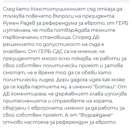
Play
Mute
Setti
След като Конституционният съд отказа да
тълкува повечето въпроси на президента
Румен Радев за референдума за еврото, от ГЕРБ
изтъкнаха, че това потвърждава техните
първоначални становища. Според ДБ
решението по допустимост на съда е
очаквано. От ГЕРБ-СДС са на мнение, че
президентът много ясно показва, че работи за
свой собствен политически проект и затова
смятат, че е време той да се обяви като
политически лидер. Дори дадоха идея как може
да се казва партията му, а именно "Боташ". От
ДБ коментираха, че държавният глава използва
притесненията и страховете на хората,
свързани с еврозоната, именно за да работи за
свой собствен проект. А от "Възраждане"
отново настояха за референдум за еврото.