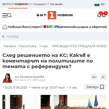
БНТ
БНТ
НОВИНИ
БНТ
Спорт
БНТ
На живо
BG
2
0
Новини
Свят
Спорт
Времето
България и еврото
Би
НАЗАД
Начало
Политика
У нас
ПРЕЗИДЕНТЪТ ПРЕДЛАГА РЕФЕР
След решението на КС: Какъв е
коментарът на политиците по
темата с референдума?
Милена Кирова
A+
A-
от
Всичко от автора
Запази
12:25, 11.06.2025
Чете се за: 03:07 мин.
У нас