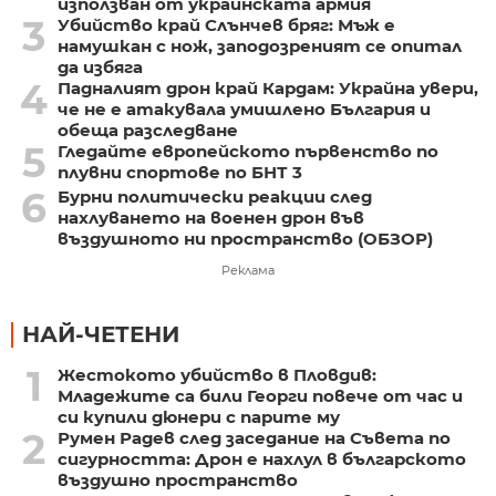
използван от украинската армия
3
Убийство край Слънчев бряг: Мъж е
намушкан с нож, заподозреният се опитал
да избяга
4
Падналият дрон край Кардам: Украйна увери,
че не е атакувала умишлено България и
обеща разследване
5
Гледайте европейското първенство по
плувни спортове по БНТ 3
6
Бурни политически реакции след
нахлуването на военен дрон във
въздушното ни пространство (ОБЗОР)
Реклама
НАЙ-ЧЕТЕНИ
1
Жестокото убийство в Пловдив:
Младежите са били Георги повече от час и
си купили дюнери с парите му
2
Румен Радев след заседание на Съвета по
сигурността: Дрон е нахлул в българското
въздушно пространство