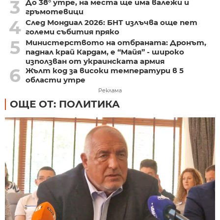
3
До 38° утре, на места ще има валежи и
гръмотевици
4
След Мондиал 2026: БНТ излъчва още пет
големи събития пряко
5
Министерството на отбраната: Дронът,
паднал край Кардам, е “Майя” - широко
използван от украинската армия
6
Жълт код за високи температури в 5
области утре
Реклама
ОЩЕ ОТ: ПОЛИТИКА