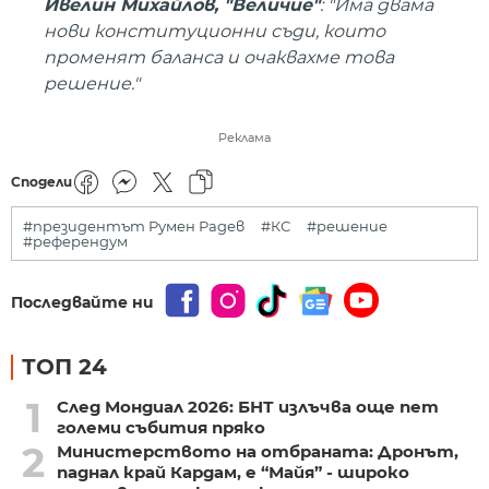
Ивелин Михайлов, "Величие"
: "Има двама
нови конституционни съди, които
променят баланса и очаквахме това
решение."
Реклама
Сподели
#президентът Румен Радев
#КС
#решение
#референдум
Последвайте ни
ТОП 24
1
След Мондиал 2026: БНТ излъчва още пет
големи събития пряко
2
Министерството на отбраната: Дронът,
паднал край Кардам, е “Майя” - широко