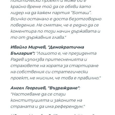
политически проект и може би е
крайно време той да се обяви като
лидер на да кажем партия “Боташ”.
Всичко останало е доста безотговорно
поведение. Не смятам, че е редно да се
коментира по този начин държавата и
то от държавния глава."
Ивайло Мирчев, "Демократична
България":
"Лошото е, че президента
Радев използва притесненията и
страховете на хората за стартиране
на собствения си стратегически
проект, не мислим, че това е правилно."
Ангел Георгиев, "Възраждане"
:
"Настояваме да се спази
конституцията и законите на
страната и да има референдум."