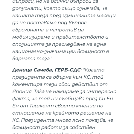
въпроси, но не всички въпроси са
допуснати, което също означава, че
нашата теза през изминалите месеци
да не поставяме под въпрос
еврозоната, а напротив да
мобилизираме и правителството и
опозицията за преследване на една
национално-значима цел всъщност е
вярната теза."
Деница Сачева, ГЕРБ-СДС
: "Когато
президента се обърна към КС, той
коментира тези свои действия от
Япония. Така че намираме за интересно
факта, че той ни съобщава през Си Ен
Ен от Ташкент своето мнение по
отношение на крайното решение на
КС. Президента много ясно показва, че
всъщност работи за собствен