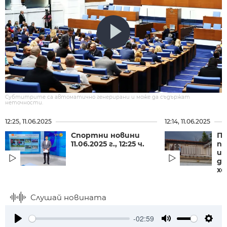
Субтитрите са автоматично генерирани и може да съдържат
неточности.
12:25, 11.06.2025
12:14, 11.06.2025
Спортни новини
П
11.06.2025 г., 12:25 ч.
пр
и
до
хо
Слушай новината
-02:59