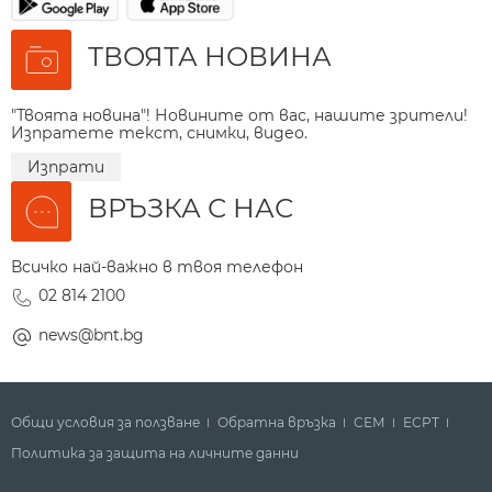
ТВОЯТА НОВИНА
"Твоята новина"! Новините от вас, нашите зрители!
Изпратете текст, снимки, видео.
Изпрати
ВРЪЗКА С НАС
Всичко най-важно в твоя телефон
02 814 2100
news@bnt.bg
Общи условия за ползване
Обратна връзка
СЕМ
ECPT
Политика за защита на личните данни