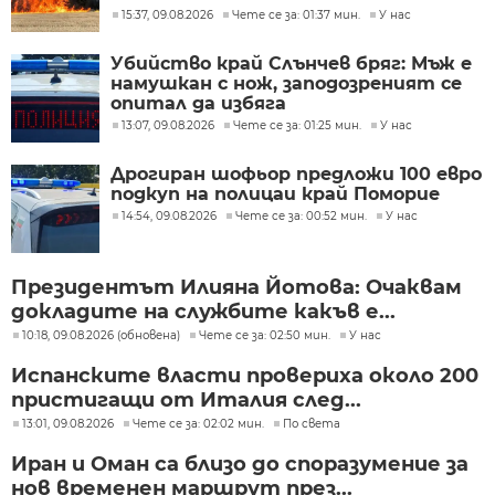
15:37, 09.08.2026
Чете се за: 01:37 мин.
У нас
Убийство край Слънчев бряг: Мъж е
намушкан с нож, заподозреният се
опитал да избяга
13:07, 09.08.2026
Чете се за: 01:25 мин.
У нас
Дрогиран шофьор предложи 100 евро
подкуп на полицаи край Поморие
14:54, 09.08.2026
Чете се за: 00:52 мин.
У нас
Президентът Илияна Йотова: Очаквам
докладите на службите какъв е...
10:18, 09.08.2026 (обновена)
Чете се за: 02:50 мин.
У нас
Испанските власти провериха около 200
пристигащи от Италия след...
13:01, 09.08.2026
Чете се за: 02:02 мин.
По света
Иран и Оман са близо до споразумение за
нов временен маршрут през...