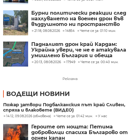
Бурни политически реакции след
нахлуването на военен дрон във
въздушното ни пространство
(ОБЗОР)
21:18, 08.08.2026
14854
Чете се за: 01:10 мин.
Падналият дрон край Кардам:
Украйна увери, че не е атакувала
умишлено България и обеща
разследване
20:13, 08.08.2026
17949
Чете се за: 00:40 мин.
Реклама
ВОДЕЩИ НОВИНИ
Пожар затвори Подбалканския път край Сливен,
спряха и влаковете (ВИДЕО)
14:12, 09.08.2026 (обновена)
Чете се за: 01:42 мин.
У нас
Героите от нощта: Петима
доброволци спасиха Българово от
огнен капан