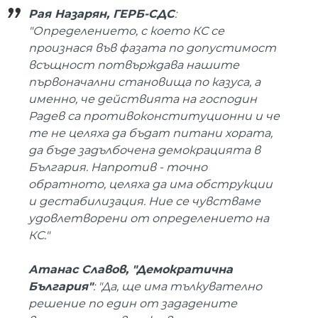
Рая Назарян, ГЕРБ-СДС
:
"Определението, с което КС се
произнася във фазата по допустимост
всъщност потвърждава нашите
първоначални становища по казуса, а
именно, че действията на господин
Радев са противоконституционни и че
те не целяха да бъдат питани хората,
да бъде задълбочена демокрацията в
България. Напротив - точно
обратното, целяха да има обструкции
и дестабилизация. Ние се чувстваме
удовлетворени от определението на
КС."
Атанас Славов, "Демократична
България"
: "Да, ще има тълкувателно
решение по един от зададените