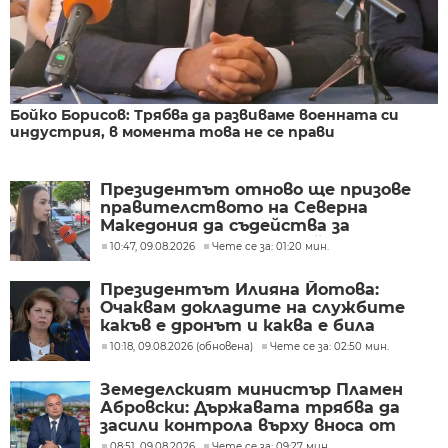
Бойко Борисов: Трябва да развиваме военната си
индустрия, в момента това не се прави
Президентът отново ще призове
правителството на Северна
Македония да съдейства за
лечението на Ива Михайлова
10:47, 09.08.2026
Чете се за: 01:20 мин.
Президентът Илияна Йотова:
Очаквам докладите на службите
какъв е дронът и каква е била
неговата роля
10:18, 09.08.2026 (обновена)
Чете се за: 02:50 мин.
Земеделският министър Пламен
Абровски: Държавата трябва да
засили контрола върху вноса от
трети страни
08:51, 09.08.2026
Чете се за: 09:27 мин.