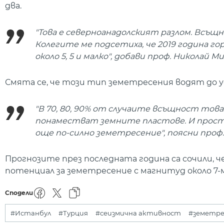
два.
"Това е северноанадолският разлом. Всъщ
Колегите ме подсетиха, че 2019 година г
около 5, 5 и малко", добави проф. Николай М
Смята се, че този тип земетресения водят до у
"В 70, 80, 90% от случаите всъщност това
понаместват земните пластове. И просто 
още по-силно земетресение", поясни проф
Прогнозите през последната година са сочили, ч
потенциал за земетресение с магнитуд около 7-ма
Сподели
#Истанбул
#Турция
#сеизмична активност
#земетре