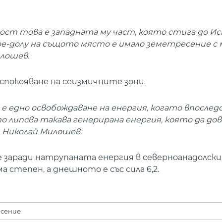
ност това е западната му част, която стига до Ис
оре-долу на същото място е имало земетресение с
илошев.
спокояване на сеизмичните зони.
 е едно освобождаване на енергия, когато впослед
липсва такава генерирана енергия, която да дов
. Николай Милошев.
е заради натрупаната енергия в северноанадолски
 степен, а днешното е със сила 6,2.
сение