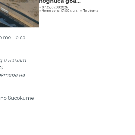
подписа два...
07:35, 07.08.2026
Чете се за: 01:00 мин.
По света
 те не са
д и нямат
ва
актера на
 по високите