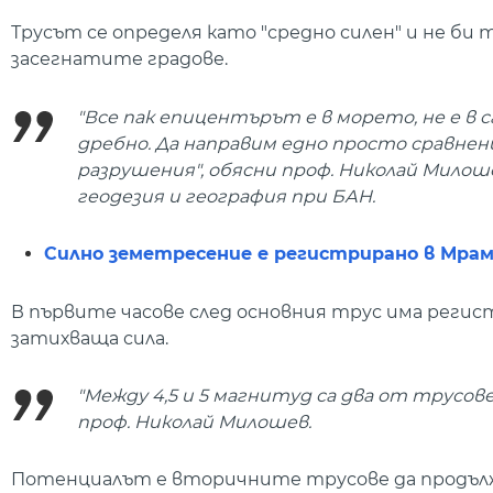
Трусът се определя като "средно силен" и не би
засегнатите градове.
"Все пак епицентърът е в морето, не е в с
дребно. Да направим едно просто сравнение 
разрушения", обясни проф. Николай Мило
геодезия и география при БАН.
Силно земетресение е регистрирано в Мрам
В първите часове след основния трус има регис
затихваща сила.
"Между 4,5 и 5 магнитуд са два от трусове
проф. Николай Милошев.
Потенциалът е вторичните трусове да продължа