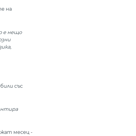
те на
о е нещо
озни
ика,
били със
ментира
жат месец -