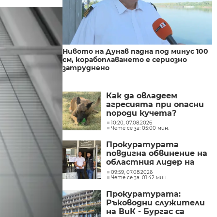
Нивото на Дунав падна под минус 100
см, корабоплаването е сериозно
затруднено
Как да овладеем
агресията при опасни
породи кучета?
10:20, 07.08.2026
Чете се за: 05:00 мин.
Прокуратурата
повдигна обвинение на
областния лидер на
ДПС Христо Широков,
09:59, 07.08.2026
Чете се за: 01:42 мин.
той е извън страната
Прокуратурата:
Ръководни служители
на ВиК - Бургас са