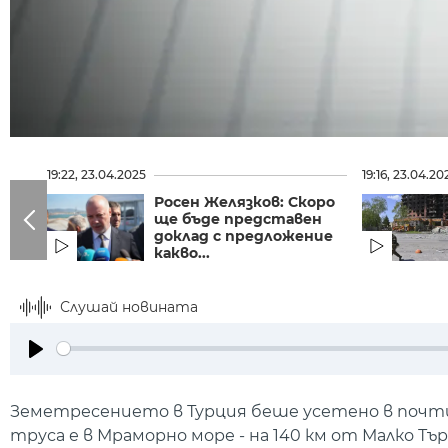
19:22, 23.04.2025
19:16, 23.04.20
Росен Желязков: Скоро
ще бъде представен
доклад с предложение
какво...
Слушай новината
Play
Земетресението в Турция беше усетено в почти
труса е в Мраморно море - на 140 км от Малко Тъ