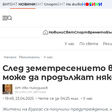
БНТ
БНТ
НОВИНИ
БНТ
Спорт
БНТ
На живо
Новини
Свят
Спорт
Времето
Бъ
У нас
По света
Реги
Начало
Регионални
У нас
След земетресението в
може да продължат няк
от
Иво Никодимов
Всичко от автора
19:49, 23.04.2025
Чете се за: 04:25 мин.
У нас
Жители на Бургас са получили предупреждение, н