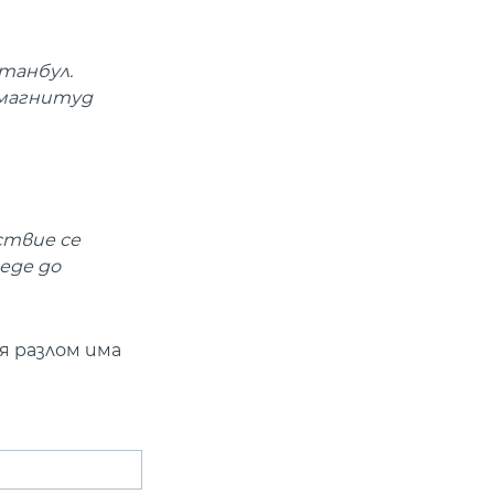
танбул.
 магнитуд
ствие се
еде до
я разлом има