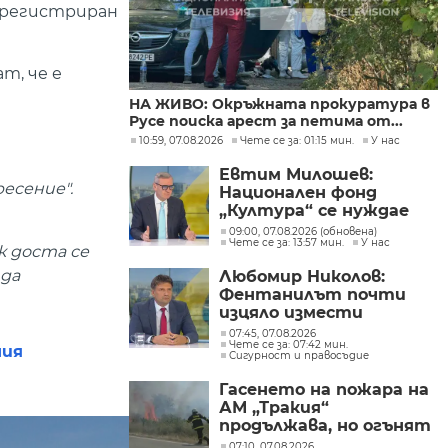
е регистриран
т, че е
НА ЖИВО: Окръжната прокуратура в
Русе поиска арест за петима от...
10:59, 07.08.2026
Чете се за: 01:15 мин.
У нас
Евтим Милошев:
ресение".
Национален фонд
„Култура“ се нуждае
от законодателна
09:00, 07.08.2026 (обновена)
Чете се за: 13:57 мин.
У нас
реформа, а процесите в
к доста се
министерството ще
 да
Любомир Николов:
бъдат максимално
Фентанилът почти
прозрачни
изцяло измести
хероина, възможно е
07:45, 07.08.2026
Чете се за: 07:42 мин.
разбитата
ния
Сигурност и правосъдие
лаборатория да е
единствената у нас
Гасенето на пожара на
АМ „Тракия“
продължава, но огънят
е локализиран
07:10, 07.08.2026