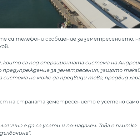
ите си телефони съобщение за земетресението, но
ов.
 които са под операционната система на Андрои
нно предупреждение за земетресения, защото така
 система не може да предвиди това, предвид хар
аст на страната земетресението е усетено само
логично е да се усети и по-надалеч. Това е плитко
дълбочина".