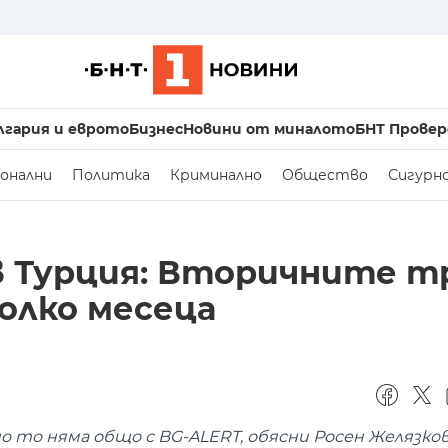
лгария и еврото
Бизнес
Новини от миналото
БНТ Провер
онални
Политика
Криминално
Общество
Сигурн
 Турция: Вторичните т
олко месеца
о то няма общо с BG-ALERT, обясни Росен Желязко