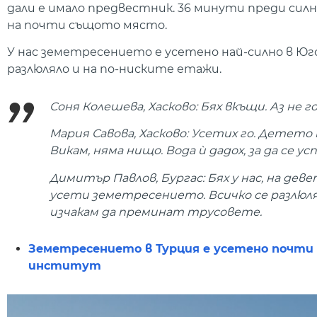
дали е имало предвестник. 36 минути преди силни
на почти същото място.
У нас земетресението е усетено най-силно в Югои
разлюляло и на по-ниските етажи.
Соня Колешева, Хасково: Бях вкъщи. Аз не 
Мария Савова, Хасково: Усетих го. Детето м
Викам, няма нищо. Вода ѝ дадох, за да се ус
Димитър Павлов, Бургас: Бях у нас, на дев
усети земетресението. Всичко се разлюля.
изчакам да преминат трусовете.
Земетресението в Турция е усетено почти 
институт