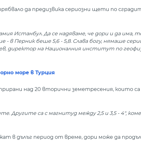
 трябвало да предизвика сериозни щети по сгради
амия Истанбул. Да се надяваме, че дори и да има, т
- в Перник беше 5,6 - 5,8. Слава богу, нямаше сери
шев, директор на Националния институт по геофиз
орно море в Турция
трирани над 20 вторични земетресения, които са 
те. Другите са с магнитуд между 2,5 и 3,5 - 4", ко
т в дълъг период от време, дори може да продъл