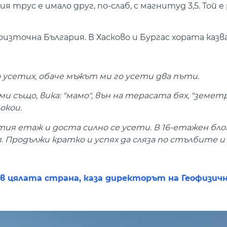
я трус е имало друг, по-слаб, с магнитуд 3,5. Той 
зточна България. В Хасково и Бургас хората казва
го усетих, обаче мъжът ми го усети два пъти.
и също, вика: "мамо", вън на терасата бях, "земет
покои.
етия етаж и доста силно се усети. В 16-етажен бло
 Продължи кратко и успях да сляза по стълбите и
в цялата страна, каза директорът на Геофизич