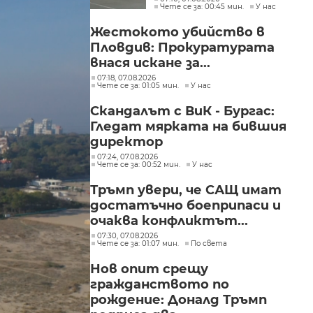
Чете се за: 00:45 мин.
У нас
Жестокото убийство в
Пловдив: Прокуратурата
внася искане за...
07:18, 07.08.2026
Чете се за: 01:05 мин.
У нас
Скандалът с ВиК - Бургас:
Гледат мярката на бившия
директор
07:24, 07.08.2026
Чете се за: 00:52 мин.
У нас
Тръмп увери, че САЩ имат
достатъчно боеприпаси и
очаква конфликтът...
07:30, 07.08.2026
Чете се за: 01:07 мин.
По света
Нов опит срещу
гражданството по
рождение: Доналд Тръмп