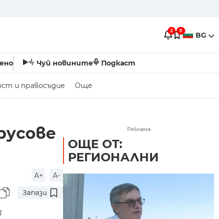
2
0
BG
ено
Чуй новините
Подкаст
ост и правосъдие
Още
русове
Реклама
ОЩЕ ОТ:
РЕГИОНАЛНИ
A+
A-
Запази
в