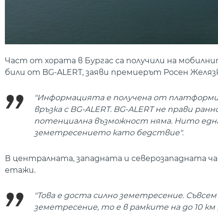
Част от хората в Бургас са получили на мобилн
били от BG-ALERT, заяви премиерът Росен Желязк
"Информацията е получена от платформи,
връзка с BG-ALERT. BG-ALERT не прави ра
потенциална възможност няма. Нито една
земетресението като бедствие".
В централната, западната и северозападната ч
етажи.
"Това е доста силно земетресение. Съвсем 
земетресение, то е в рамките на до 10 км 