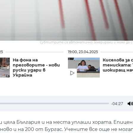
Субтитрите са автоматично генерирани и може да 
25
19:00, 23.04.2025
На фона на
Киселова за 
преговорите - нови
тениската: 
руски удари в
шокиращ начи
Украйна
-04:27
M
 цяла България и на места уплаши хората. Епице
рново и на 200 от Бургас. Учените все още не мог