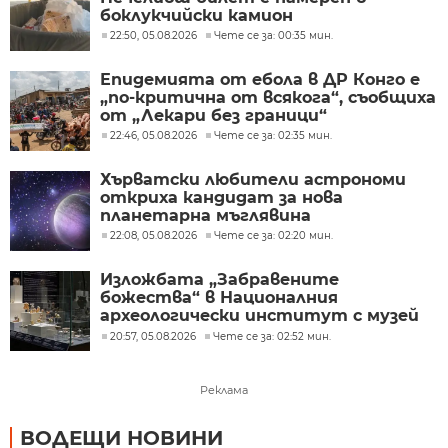
боклукчийски камион
22:50, 05.08.2026
Чете се за: 00:35 мин.
Епидемията от ебола в ДР Конго е
„по-критична от всякога“, съобщиха
от „Лекари без граници“
22:46, 05.08.2026
Чете се за: 02:35 мин.
Хърватски любители астрономи
откриха кандидат за нова
планетарна мъглявина
22:08, 05.08.2026
Чете се за: 02:20 мин.
Изложбата „Забравените
божества“ в Националния
археологически институт с музей
при БАН
20:57, 05.08.2026
Чете се за: 02:52 мин.
Реклама
ВОДЕЩИ НОВИНИ