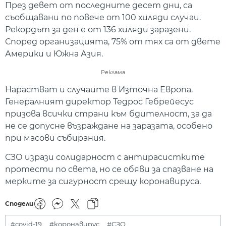
През девет от последните десет дни, са
съобщавани по повече от 100 хиляди случаи.
Рекордът за ден е от 136 хиляди заразени.
Според организацията, 75% от тях са от двете
Америки и Южна Азия.
Реклама
Нарастват и случаите в Източна Европа.
Генералният директор Тедрос Гебрейесус
призова всички страни към бдителност, за да
не се допусне възраждане на заразата, особено
при масови събирания.
СЗО изрази солидарност с антирасистките
протести по света, но се обяви за спазване на
мерките за сигурност срещу коронавируса.
Сподели
#covid-19
#коронавирус
#СЗО