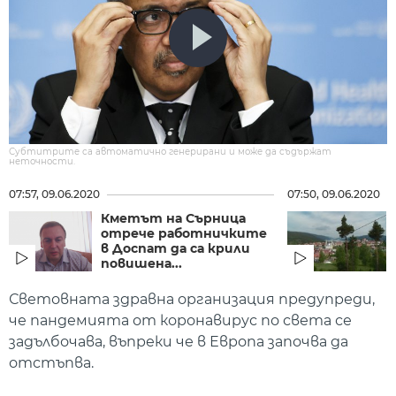
Субтитрите са автоматично генерирани и може да съдържат
неточности.
07:57, 09.06.2020
07:50, 09.06.2020
Кметът на Сърница
отрече работничките
в Доспат да са крили
повишена...
Световната здравна организация предупреди,
че пандемията от коронавирус по света се
задълбочава, въпреки че в Европа започва да
отстъпва.