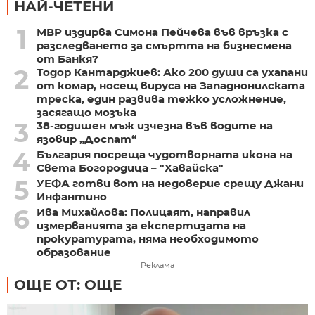
НАЙ-ЧЕТЕНИ
1
МВР издирва Симона Пейчева във връзка с
разследването за смъртта на бизнесмена
от Банкя?
2
Тодор Кантарджиев: Ако 200 души са ухапани
от комар, носещ вируса на Западнонилската
треска, един развива тежко усложнение,
засягащо мозъка
3
38-годишен мъж изчезна във водите на
язовир „Доспат“
4
България посреща чудотворната икона на
Света Богородица – "Хавайска"
5
УЕФА готви вот на недоверие срещу Джани
Инфантино
6
Ива Михайлова: Полицаят, направил
измерванията за експертизата на
прокуратурата, няма необходимото
образование
Реклама
ОЩЕ ОТ: ОЩЕ