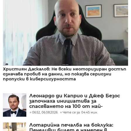
Християн Даскалов: Не всеки неоторизиран достъп
означава пробив на данни, но показва сериозни
пропуски в киберсигурността
Леонардо ди Каприо и Джеф Безос
започнаха инициатива за
спасяването на 100 от най-
застрашените видове на
06:52, 06.08.2026
Чете се за: 04:45 мин.
планетата
Лотарийна печалба на боклука:
Печеливш билет е намерен в