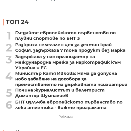
ТОП 24
1
Гледайте европейското първенство по
плувни спортове по БНТ 3
2
Разкриха нелегален цех за зехтин край
София, задържаха 7 тона продукт без марка
3
Задържаха у нас организатор на
международна мрежа за наркотрафик към
Украйна и ЕС
4
Министър Катя Ивкова: Няма да допусна
ново забавяне на договора за
преместването на държавната психиатрия
5
Почина журналистът и белетрист
Димитър Шумналиев
6
БНТ излъчва европейското първенство по
лека атлетика - вижте програмата
Реклама