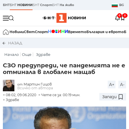
БНТ
БНТ
НОВИНИ
БНТ
Спорт
БНТ
На живо
BG
0
0
Новини
Свят
Спорт
Времето
България и еврото
Би
НАЗАД
Начало
Още
Здраве
СЗО предупреди, че пандемията не е
отминала в глобален мащаб
Мартин Гицов
A+
A-
от
Всичко от автора
08:02, 09.06.2020
Чете се за: 00:19 мин.
Запази
Здраве