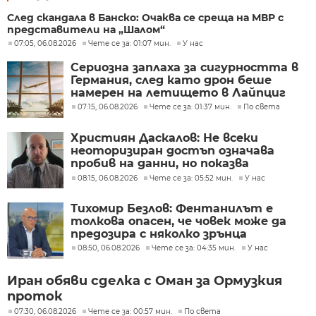
След скандала в Банско: Очаква се среща на МВР с
представители на „Шалом“
07:05, 06.08.2026
Чете се за: 01:07 мин.
У нас
Сериозна заплаха за сигурността в
Германия, след като дрон беше
намерен на летището в Лайпциг
07:15, 06.08.2026
Чете се за: 01:37 мин.
По света
Християн Даскалов: Не всеки
неоторизиран достъп означава
пробив на данни, но показва
сериозни пропуски в
08:15, 06.08.2026
Чете се за: 05:52 мин.
У нас
киберсигурността
Тихомир Безлов: Фентанилът е
толкова опасен, че човек може да
предозира с няколко зрънца
08:50, 06.08.2026
Чете се за: 04:35 мин.
У нас
Иран обяви сделка с Оман за Ормузкия
проток
07:30, 06.08.2026
Чете се за: 00:57 мин.
По света