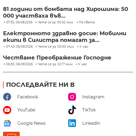
81 години от бомбата над Хирошима: 50
000 участваха във...
07:35, 06.08.2026
Чете се за: 00:52 мин.
По света
Електронното здравно досие: Мобилни
екипи в Силистра помагат за...
07:43, 06.08.2026
Чете се за: 00:50 мин.
У нас
Честваме Преображение Господне
06:30, 06.08.2026
Чете се за: 02:17 мин.
У нас
ПОСЛЕДВАЙТЕ НИ В
Facebook
Instagram
YouTube
TikTok
Google News
LinkedIn