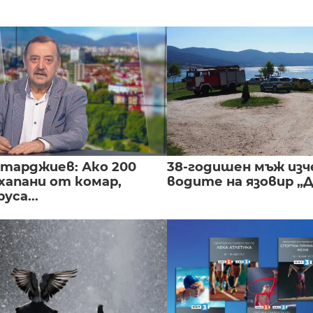
нтарджиев: Ако 200
38-годишен мъж изч
хапани от комар,
водите на язовир „
уса...