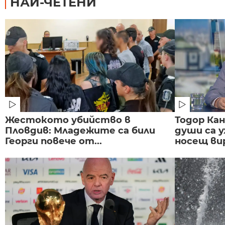
НАЙ-ЧЕТЕНИ
Жестокото убийство в
Тодор Ка
Пловдив: Младежите са били
души са у
Георги повече от...
носещ вир