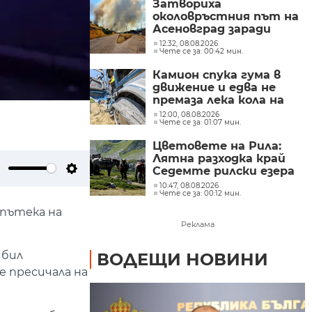
Затвориха
околовръстния път на
Асеновград заради
пожар (СНИМКИ)
12:32, 08.08.2026
Чете се за: 00:42 мин.
Камион спука гума в
движение и едва не
премаза лека кола на
Подбалканския път
12:00, 08.08.2026
Чете се за: 01:07 мин.
(СНИМКИ)
Цветовете на Рила:
Лятна разходка край
Седемте рилски езера
ute
Settings
(СНИМКИ)
10:47, 08.08.2026
Чете се за: 00:12 мин.
 пътека на
Реклама
 бил
ВОДЕЩИ НОВИНИ
е пресичала на