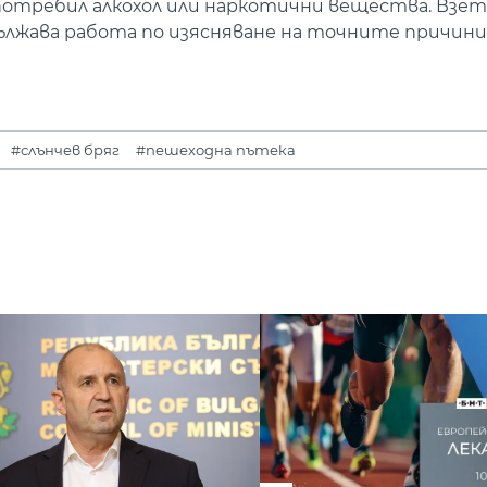
потребил алкохол или наркотични вещества. Взети
лжава работа по изясняване на точните причини,
#слънчев бряг
#пешеходна пътека