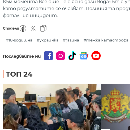
Към момента все още не е ясно дали водачът е у
като резултатите се очакват. Полицията продъ
фаталния инцидент.
Сподели
#18-годишна
#украинка
#загина
#тежка катастрофа
Последвайте ни
ТОП 24