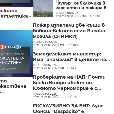
"Кугър" се включиха в
гасенето на пожара в
йското
Асеновградско
15:01, 08.08.2026
 атлетика -
Чете се за: 01:02 мин.
У нас
(СНИМКИ)
Пожар изпепели две къщи в
бобошевското село Висока
могила (СНИМКИ)
13:29, 08.08.2026
Чете се за: 00:40 мин.
У нас
Земеделският министър:
Има "аномалии" в цените на...
11:45, 08.08.2026
Чете се за: 01:17 мин.
У нас
Проверките на НАП: Почти
ото
всеки втори обект по
ожествена
Южното Черноморие е с...
..
10:21, 08.08.2026
Чете се за: 02:02 мин.
У нас
ЕКСКЛУЗИВНО ЗА БНТ: Луис
Фонси: "Despacito" е