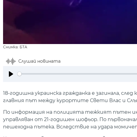
Снимка: БТА
Слушай новината
Play
18-годишна украинска гражданка е загинала, сле
главния път между курортите Свети Влас и Слън
По информация на полицията тежкият пътен инц
управляван от 21-годишен шофьор. По първоначал
пешеходна пътека. Вследствие на удара момичет