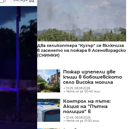
Два хеликоптера "Кугър" се включиха
в гасенето на пожара в Асеновградско
(СНИМКИ)
Пожар изпепели две
къщи в бобошевското
село Висока могила
(СНИМКИ)
13:29, 08.08.2026
Чете се за: 00:40 мин.
Контрол на пътя:
Акция на "Пътна
полиция" в
Кюстендилско
12:49, 08.08.2026
Чете се за: 01:50 мин.
(СНИМКИ)