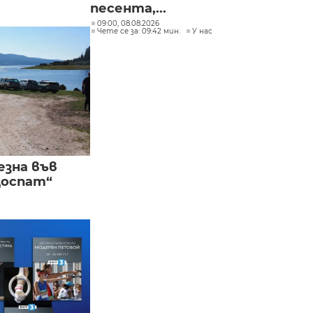
песента,...
09:00, 08.08.2026
Чете се за: 09:42 мин.
У нас
езна във
Доспат“