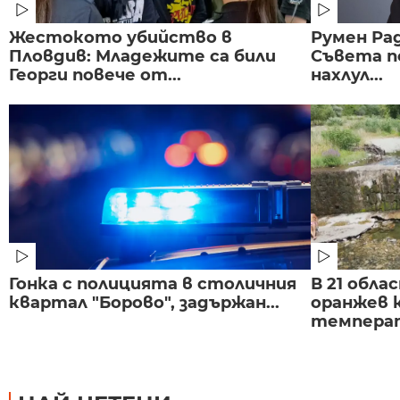
Жестокото убийство в
Румен Рад
Пловдив: Младежите са били
Съвета п
Георги повече от...
нахлул...
Гонка с полицията в столичния
В 21 обла
квартал "Борово", задържан...
оранжев к
темпера