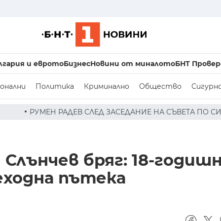
лгария и еврото
Бизнес
Новини от миналото
БНТ Провер
онални
Политика
Криминално
Общество
Сигурн
СЛЕД ЗАСЕДАНИЕ НА СЪВЕТА ПО СИГУРНОСТТА: ДРОН Е Н
Слънчев бряг: 18-годиш
еходна пътека