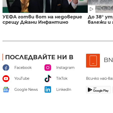
УЕФА готви вот на недоверие
До 38° ут
срещу Джани Инфантино
валежи и
ПОСЛЕДВАЙТЕ НИ В
BN
Facebook
Instagram
Всичко най-в
YouTube
TikTok
Google News
LinkedIn