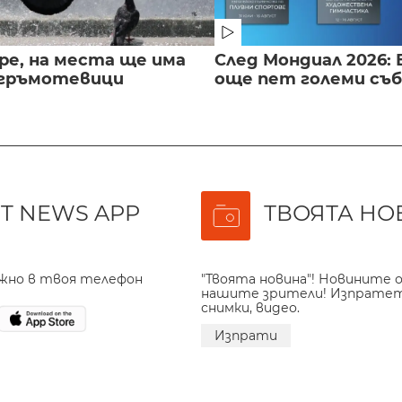
ре, на места ще има
След Мондиал 2026: 
 гръмотевици
още пет големи съ
T NEWS APP
ТВОЯТА НО
ажно в твоя телефон
"Твоята новина"! Новините о
нашите зрители! Изпрате
снимки, видео.
Изпрати