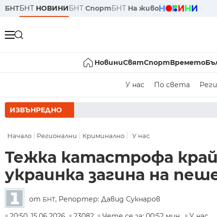
БНТ
БНТ
НОВИНИ
БНТ
Спорт
БНТ
На живо
Новини
Свят
Спорт
Времето
Бъ
У нас
По света
Реги
ИЗВЪНРЕДНО
РУМЕН РАДЕВ 
Начало
Регионални
Криминално
У нас
Тежка катастрофа край 
украинка загина на пеш
от
, Репортер: Давид Сукнаров
БНТ
20:50, 15.06.2026
23082
Чете се за: 00:52 мин.
У нас