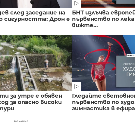
ев след заседание на
БНТ излъчва европе
о сигурността: Дрон е
първенство по лека
вижте...
сти за утре е обявен
Гледайте световн
од за опасно високи
първенство по худ
тури
гимнастика в ефира.
Реклама