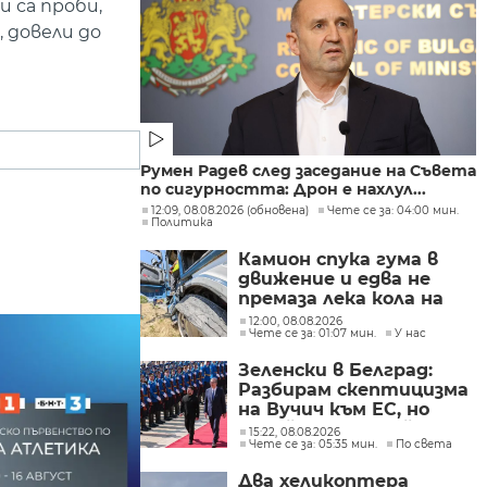
 са проби,
 довели до
Румен Радев след заседание на Съвета
по сигурността: Дрон е нахлул...
12:09, 08.08.2026 (обновена)
Чете се за: 04:00 мин.
Политика
Камион спука гума в
движение и едва не
премаза лека кола на
Подбалканския път
12:00, 08.08.2026
Чете се за: 01:07 мин.
У нас
(СНИМКИ)
Зеленски в Белград:
Разбирам скептицизма
на Вучич към ЕС, но
Украйна е във война и
15:22, 08.08.2026
Чете се за: 05:35 мин.
По света
няма време за
скептицизъм
Два хеликоптера