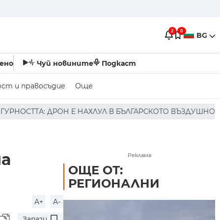
2
0
BG
ено
Чуй новините
Подкаст
ост и правосъдие
Още
АХЛУЛ В БЪЛГАРСКОТО ВЪЗДУШНО ПРОСТРАНСТВО * * * Н
на
Реклама
ОЩЕ ОТ:
РЕГИОНАЛНИ
A+
A-
Запази