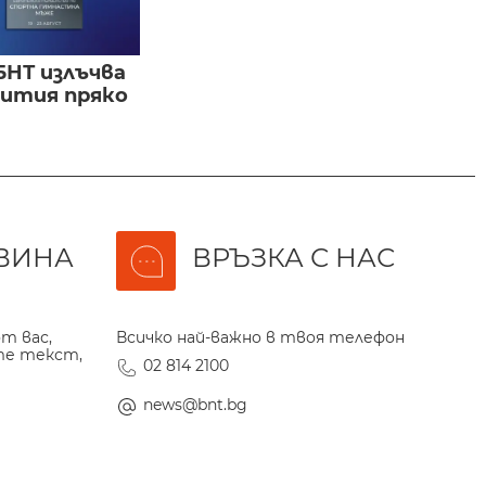
БНТ излъчва
бития пряко
ВИНА
ВРЪЗКА С НАС
т вас,
Всичко най-важно в твоя телефон
те текст,
02 814 2100
news@bnt.bg