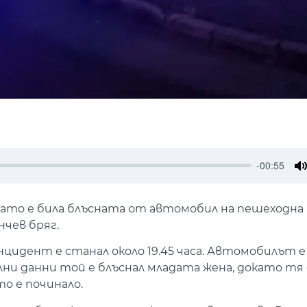
-00:55
M
д като е била блъсната от автомобил на пешеходна
чев бряг.
идент е станал около 19.45 часа. Автомобилът е
ни данни той е блъснал младата жена, докато тя 
о е починало.