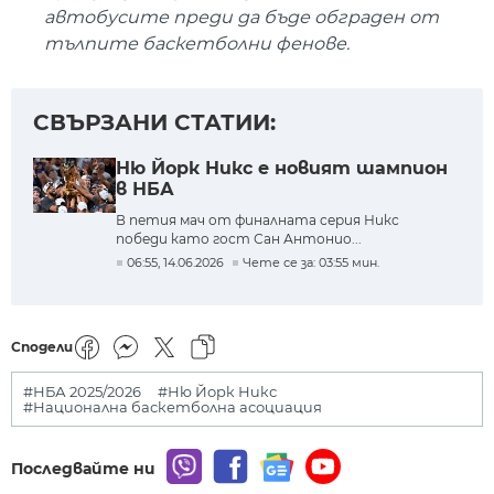
автобусите преди да бъде обграден от
тълпите баскетболни фенове.
СВЪРЗАНИ СТАТИИ:
Ню Йорк Никс е новият шампион
в НБА
В петия мач от финалната серия Никс
победи като гост Сан Антонио...
06:55, 14.06.2026
Чете се за: 03:55 мин.
Сподели
#НБА 2025/2026
#Ню Йорк Никс
#Национална баскетболна асоциация
Последвайте ни