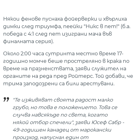
Някои фенове пуснаха фойерверки и хвърлиха
димки след триумфа, пеейки "Никс в пет!" (б.а.
победа с 4:1 след пет изиграни мача във
финалната серия).
Около 2:00 часа сутринта местно време 17-
годишно момче беше простреляно в крака по
време на празненствата, заяви служител на
органите на реда пред Ройтерс. Той добави, че
трима заподозрени са били арестувани.
"Те изживяват своята радост малко
грубо, но това е положението. Това се
случва навсякъде по света, когато
някой отбор спечели", заяви Юсеф Сабр -
49-годишен канадец от марокански
произход, напуснал един от