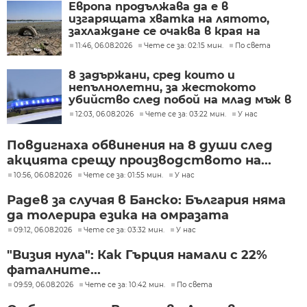
Европа продължава да е в
изгарящата хватка на лятото,
захлаждане се очаква в края на
седмицата
11:46, 06.08.2026
Чете се за: 02:15 мин.
По света
8 задържани, сред които и
непълнолетни, за жестокото
убийство след побой на млад мъж в
Пловдив
12:03, 06.08.2026
Чете се за: 03:22 мин.
У нас
Повдигнаха обвинения на 8 души след
акцията срещу производството на...
10:56, 06.08.2026
Чете се за: 01:55 мин.
У нас
Радев за случая в Банско: България няма
да толерира езика на омразата
09:12, 06.08.2026
Чете се за: 03:32 мин.
У нас
"Визия нула": Как Гърция намали с 22%
фаталните...
09:59, 06.08.2026
Чете се за: 10:42 мин.
По света