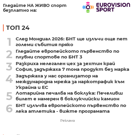
Гледайте НА ЖИВО спорт
безплатно на:
ТОП 24
1
След Мондиал 2026: БНТ ще излъчи още пет
големи събития пряко
2
Гледайте европейското първенство по
плувни спортове по БНТ 3
3
Разкриха нелегален цех за зехтин край
София, задържаха 7 тона продукт без марка
4
Задържаха у нас организатор на
международна мрежа за наркотрафик към
Украйна и ЕС
5
Лотарийна печалба на боклука: Печеливш
билет е намерен в боклукчийски камион
6
БНТ излъчва европейското първенство по
лека атлетика - вижте програмата
Реклама