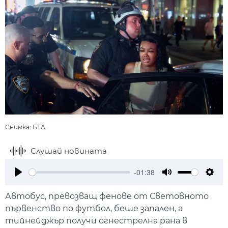
Снимка: БТА
Слушай новината
-01:38
Play
Mute
Setti
Автобус, превозващ фенове от Световното
първенство по футбол, беше запален, а
тийнейджър получи огнестрелна рана в