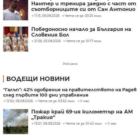
Нантер и тренира заедно с част от
съотборниците си от Сан Антонио
Спърс
11:15, 06.08.2026
Чете се за: 03:25 мин.
Победоносно начало за България на
Словения Бол
21:56, 05.08.2026
Чете се за: 01:17 мин.
Реклама
ВОДЕЩИ НОВИНИ
"Галъп": 42% одобрение на правителството на Радев
след първите 100 дни управление
12:50, 06.08.2026
Чете се за: 03:52 мин.
У нас
Пожар край 69-ия километър на АМ
„Тракия“
13:01, 06.08.2026
Чете се за: 01:42 мин.
У нас