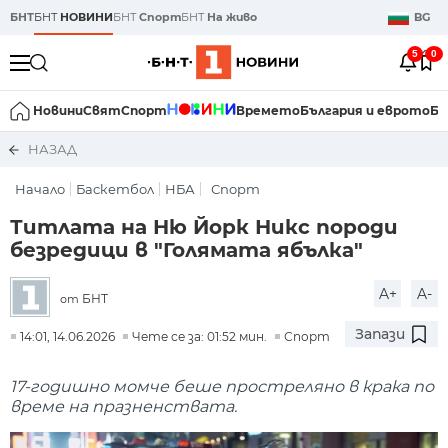
БНТ
БНТ
НОВИНИ
БНТ
Спорт
БНТ
На живо
BG
5
0
Новини
Свят
Спорт
Времето
България и еврото
Би
НАЗАД
Начало
Баскетбол
НБА
Спорт
Титлата на Ню Йорк Никс породи
безредици в "Голямата ябълка"
A+
A-
БНТ
от
Запази
14:01, 14.06.2026
Чете се за: 01:52 мин.
Спорт
17-годишно момче беше простреляно в крака по
време на празненствата.