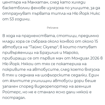
центъра на Манхатан, след като хиляди
баскетболни фенове излязоха по улиците, за да
отпразнуват първата титла на Ню Йорк Никс
от 53 години.
Реклама
В хода на празненствата, стотици, предимно
млади хора се събраха около конвой от около 15
автобуса на "Таймс Скуеър", в които пътуват
привърженици на Бразилия и Мароко,
прибиращи се от първия мач от Мондиал 2026 в
Ню Йорк. Някои от тях се покатериха на
покривите на автобусите, след което влязоха
в тях и седнаха на шофьорските седалки. Един
от жълтите училищни автобуси дори беше
запален според видеорепортер на агенция
Ройтерс, но не е станало ясно дали някой е
пострадал.