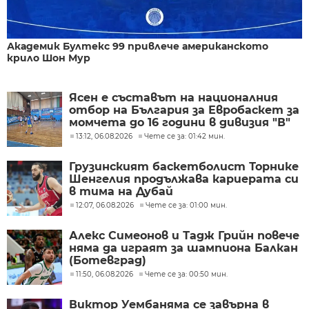
Академик Бултекс 99 привлече американското
крило Шон Мур
Ясен е съставът на националния
отбор на България за Евробаскет за
момчета до 16 години в дивизия "В"
13:12, 06.08.2026
Чете се за: 01:42 мин.
Грузинският баскетболист Торнике
Шенгелия продължава кариерата си
в тима на Дубай
12:07, 06.08.2026
Чете се за: 01:00 мин.
Алекс Симеонов и Тадж Грийн повече
няма да играят за шампиона Балкан
(Ботевград)
11:50, 06.08.2026
Чете се за: 00:50 мин.
Виктор Уембаняма се завърна в