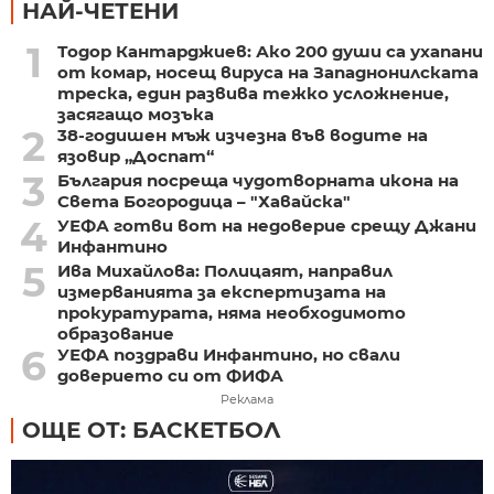
НАЙ-ЧЕТЕНИ
1
Тодор Кантарджиев: Ако 200 души са ухапани
от комар, носещ вируса на Западнонилската
треска, един развива тежко усложнение,
засягащо мозъка
2
38-годишен мъж изчезна във водите на
язовир „Доспат“
3
България посреща чудотворната икона на
Света Богородица – "Хавайска"
4
УЕФА готви вот на недоверие срещу Джани
Инфантино
5
Ива Михайлова: Полицаят, направил
измерванията за експертизата на
прокуратурата, няма необходимото
образование
6
УЕФА поздрави Инфантино, но свали
доверието си от ФИФА
Реклама
ОЩЕ ОТ: БАСКЕТБОЛ