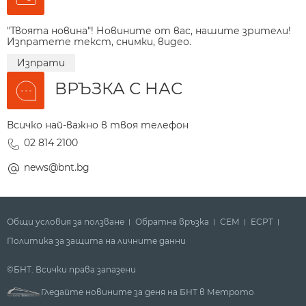
"Твоята новина"! Новините от вас, нашите зрители!
Изпратете текст, снимки, видео.
Изпрати
ВРЪЗКА С НАС
Всичко най-важно в твоя телефон
02 814 2100
news@bnt.bg
Общи условия за ползване
Обратна връзка
СЕМ
ECPT
Политика за защита на личните данни
©БНТ. Всички права запазени
Гледайте новините за деня на БНТ в Метрото