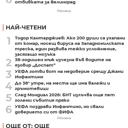
отбивката за Велинград
Реклама
НАЙ-ЧЕТЕНИ
1
Тодор Кантарджиев: Ако 200 души са ухапани
от комар, носещ вируса на Западнонилската
треска, един развива тежко усложнение,
засягащо мозъка
2
38-годишен мъж изчезна във водите на
язовир „Доспат“
3
УЕФА готви вот на недоверие срещу Джани
Инфантино
4
До 38° утре, на места ще има валежи и
гръмотевици
5
След Мондиал 2026: БНТ излъчва още пет
големи събития пряко
6
УЕФА поздрави Инфантино, но свали
доверието си от ФИФА
Реклама
ОЩЕ ОТ: ОЩЕ