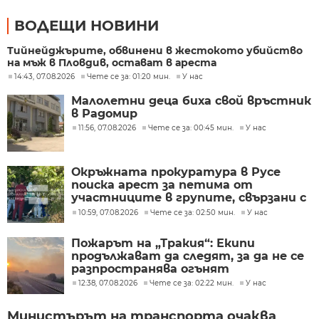
ВОДЕЩИ НОВИНИ
Тийнейджърите, обвинени в жестокото убийство
на мъж в Пловдив, остават в ареста
14:43, 07.08.2026
Чете се за: 01:20 мин.
У нас
Малолетни деца биха свой връстник
в Радомир
11:56, 07.08.2026
Чете се за: 00:45 мин.
У нас
Окръжната прокуратура в Русе
поиска арест за петима от
участниците в групите, свързани с
разбитата лаборатория за
10:59, 07.08.2026
Чете се за: 02:50 мин.
У нас
фентанил
Пожарът на „Тракия“: Екипи
продължават да следят, за да не се
разпространява огънят
12:38, 07.08.2026
Чете се за: 02:22 мин.
У нас
Министърът на транспорта очаква