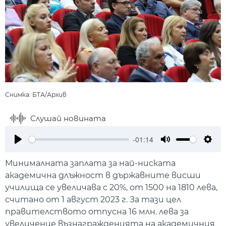
Снимка: БТА/Архив
Слушай новината
-01:14
Play
Mute
Setti
Минималната заплата за най-ниската
академична длъжност в държавните висши
училища се увеличава с 20%, от 1500 на 1810 лева,
считано от 1 август 2023 г. За тази цел
правителството отпусна 16 млн. лева за
увеличение възнагражденията на академичния