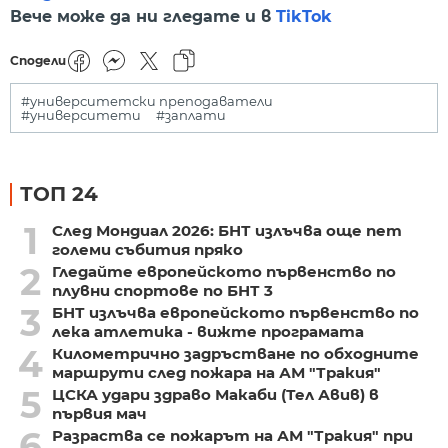
Вече може да ни гледате и в
TikTok
Сподели
#университетски преподаватели
#университети
#заплати
ТОП 24
1
След Мондиал 2026: БНТ излъчва още пет
големи събития пряко
2
Гледайте европейското първенство по
плувни спортове по БНТ 3
3
БНТ излъчва европейското първенство по
лека атлетика - вижте програмата
4
Километрично задръстване по обходните
маршрути след пожара на АМ "Тракия"
5
ЦСКА удари здраво Макаби (Тел Авив) в
първия мач
6
Разраства се пожарът на АМ "Тракия" при