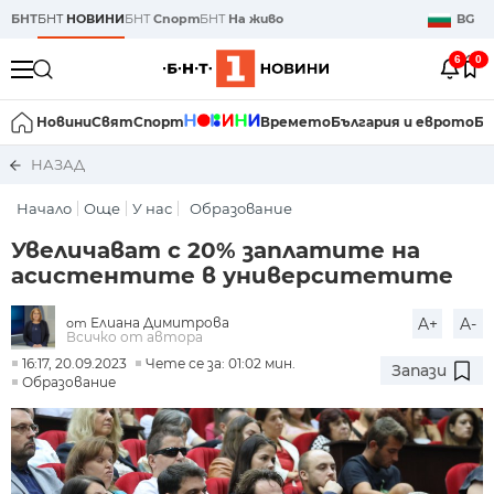
БНТ
БНТ
НОВИНИ
БНТ
Спорт
БНТ
На живо
BG
6
0
Новини
Свят
Спорт
Времето
България и еврото
Би
НАЗАД
Начало
Още
У нас
Образование
Увеличават с 20% заплатите на
асистентите в университетите
Елиана Димитрова
A+
A-
от
Всичко от автора
16:17, 20.09.2023
Чете се за: 01:02 мин.
Запази
Образование