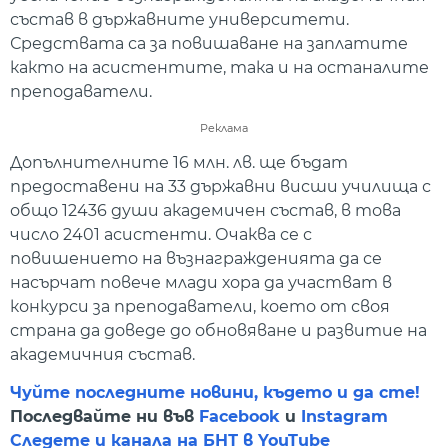
състав в държавните университети.
Средствата са за повишаване на заплатите
както на асистентите, така и на останалите
преподаватели.
Реклама
Допълнителните 16 млн. лв. ще бъдат
предоставени на 33 държавни висши училища с
общо 12436 души академичен състав, в това
число 2401 асистенти. Очаква се с
повишението на възнагражденията да се
насърчат повече млади хора да участват в
конкурси за преподаватели, което от своя
страна да доведе до обновяване и развитие на
академичния състав.
Чуйте последните новини, където и да сте!
Последвайте ни във
Facebook
и
Instagram
Следете и канала на БНТ в YouTube