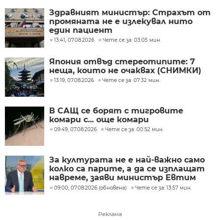
Здравният министър: Страхът от
промяната не е излекувал нито
един пациент
13:41, 07.08.2026
Чете се за: 03:05 мин.
Япония отвъд стереотипите: 7
неща, които не очаквах (СНИМКИ)
13:19, 07.08.2026
Чете се за: 07:32 мин.
В САЩ се борят с тигровите
комари с... още комари
09:49, 07.08.2026
Чете се за: 00:52 мин.
За културата не е най-важно само
колко са парите, а да се изплащат
навреме, заяви министър Евтим
Милошев
09:00, 07.08.2026 (обновена)
Чете се за: 13:57 мин.
Реклама