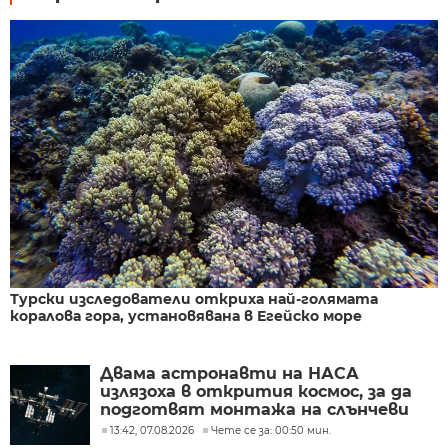
Турски изследователи откриха най-голямата
коралова гора, установявана в Егейско море
Двама астронавти на НАСА
излязоха в открития космос, за да
подготвят монтажа на слънчеви
батерии
13:42, 07.08.2026
Чете се за: 00:50 мин.