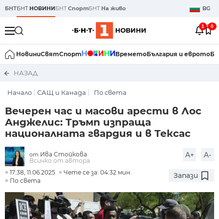
БНТ
БНТ
НОВИНИ
БНТ
Спорт
БНТ
На живо
BG
1
0
Новини
Свят
Спорт
Времето
България и еврото
Би
НАЗАД
Начало
САЩ и Канада
По света
Вечерен час и масови арести в Лос
Анджелис: Тръмп изпраща
националната гвардия и в Тексас
Ива Стойкова
A+
A-
от
Всичко от автора
17:38, 11.06.2025
Чете се за: 04:32 мин.
Запази
По света