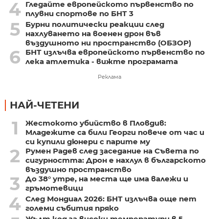
4
Гледайте европейското първенство по
плувни спортове по БНТ 3
5
Бурни политически реакции след
нахлуването на военен дрон във
въздушното ни пространство (ОБЗОР)
6
БНТ излъчва европейското първенство по
лека атлетика - вижте програмата
Реклама
НАЙ-ЧЕТЕНИ
1
Жестокото убийство в Пловдив:
Младежите са били Георги повече от час и
си купили дюнери с парите му
2
Румен Радев след заседание на Съвета по
сигурността: Дрон е нахлул в българското
въздушно пространство
3
До 38° утре, на места ще има валежи и
гръмотевици
4
След Мондиал 2026: БНТ излъчва още пет
големи събития пряко
Жълт код за високи температури в 5