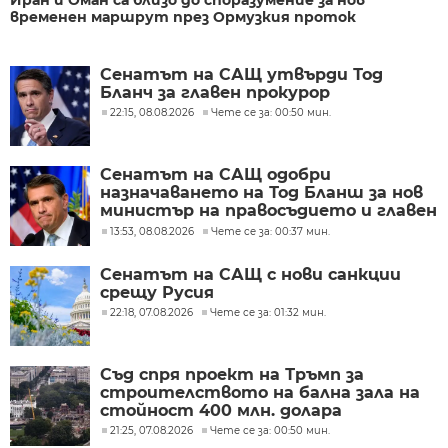
временен маршрут през Ормузкия проток
Сенатът на САЩ утвърди Тод
Бланч за главен прокурор
22:15, 08.08.2026
Чете се за: 00:50 мин.
Сенатът на САЩ одобри
назначаването на Тод Бланш за нов
министър на правосъдието и главен
прокурор
13:53, 08.08.2026
Чете се за: 00:37 мин.
Сенатът на САЩ с нови санкции
срещу Русия
22:18, 07.08.2026
Чете се за: 01:32 мин.
Съд спря проект на Тръмп за
строителството на бална зала на
стойност 400 млн. долара
21:25, 07.08.2026
Чете се за: 00:50 мин.