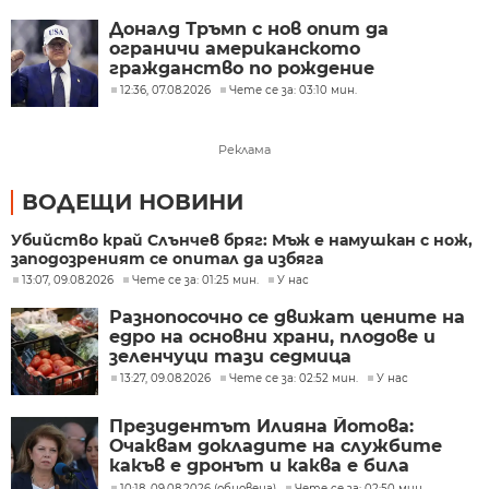
Доналд Тръмп с нов опит да
ограничи американското
гражданство по рождение
12:36, 07.08.2026
Чете се за: 03:10 мин.
Реклама
ВОДЕЩИ НОВИНИ
Убийство край Слънчев бряг: Мъж е намушкан с нож,
заподозреният се опитал да избяга
13:07, 09.08.2026
Чете се за: 01:25 мин.
У нас
Разнопосочно се движат цените на
едро на основни храни, плодове и
зеленчуци тази седмица
13:27, 09.08.2026
Чете се за: 02:52 мин.
У нас
Президентът Илияна Йотова:
Очаквам докладите на службите
какъв е дронът и каква е била
неговата роля
10:18, 09.08.2026 (обновена)
Чете се за: 02:50 мин.