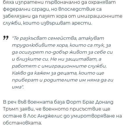
бяха изпратени първоначално да охраняват
федерални сгради, но впоследствие са
забелязани да пазят хора от имиграционните
служби, които извършват арести.
"Те разкъсват семейства, атакуват
трудолюбивите хора, които са тук, за
да осигурят по-добър живот за себе си
и близките си. Не ни защитават, а
работят с имиграционните служби.
Какво да кажем за децата, които ще
приберат и родителите им няма да ги
има".
В реч във военната база Форт Браг Доналд
Тръмп заяви, че военното присъствие ще
остане в Лос Анджелис до умиротворяване на
обстановката.