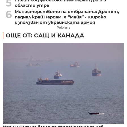
5
области утре
6
Министерството на отбраната: Дронът,
паднал край Кардам, е “Майя” - широко
използван от украинската армия
Реклама
ОЩЕ ОТ: САЩ И КАНАДА
Иран и Оман са близо до споразумение за нов