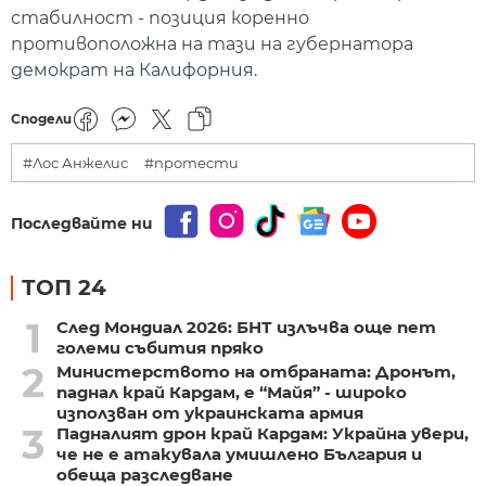
стабилност - позиция коренно
противоположна на тази на губернатора
демократ на Калифорния.
Сподели
#Лос Анжелис
#протести
Последвайте ни
ТОП 24
1
След Мондиал 2026: БНТ излъчва още пет
големи събития пряко
2
Министерството на отбраната: Дронът,
паднал край Кардам, е “Майя” - широко
използван от украинската армия
3
Падналият дрон край Кардам: Украйна увери,
че не е атакувала умишлено България и
обеща разследване