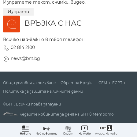
Изпратете текст, снимки, видео.
Изпрати
ВРЪЗКА С НАС
Всичко най-важно в твоя телефон
02 814 2100
news@bnt.bg
Общи условия за ползване
Обратна връзка
СЕМ
ECPT
Политика за защита на личните данни
©БНТ. Всички права запазени
Гледайте новините за деня на БНТ в Метрото
Аудио: На живо
Новини
Чуй новините
Спорт
На живо