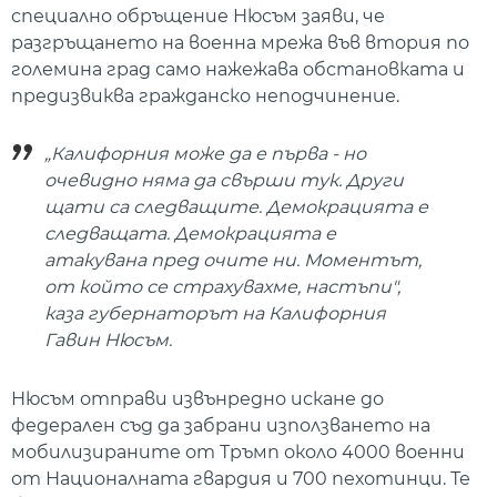
специално обръщение Нюсъм заяви, че
разгръщането на военна мрежа във втория по
големина град само нажежава обстановката и
предизвиква гражданско неподчинение.
„Калифорния може да е първа - но
очевидно няма да свърши тук. Други
щати са следващите. Демокрацията е
следващата. Демокрацията е
атакувана пред очите ни. Моментът,
от който се страхувахме, настъпи",
каза губернаторът на Калифорния
Гавин Нюсъм.
Нюсъм отправи извънредно искане до
федерален съд да забрани използването на
мобилизираните от Тръмп около 4000 военни
от Националната гвардия и 700 пехотинци. Те