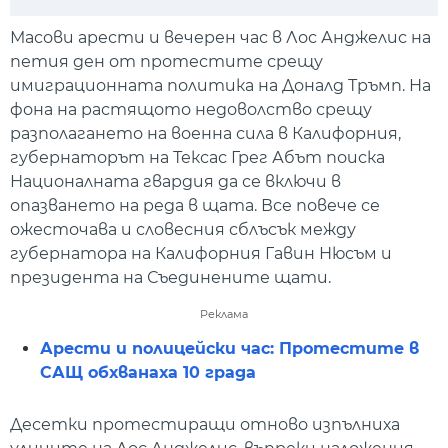
Play
Mute
Setti
Масови арести и вечерен час в Лос Анджелис на
петия ден от протестите срещу
имиграционната политика на Доналд Тръмп. На
фона на растящото недоволство срещу
разполагането на военна сила в Калифорния,
губернаторът на Тексас Грег Абът поиска
Националната гвардия да се включи в
опазването на реда в щата. Все повече се
ожесточава и словесния сблъсък между
губернатора на Калифорния Гавин Нюсъм и
президента на Съединените щати.
Реклама
Арести и полицейски час: Протестите в
САЩ обхванаха 10 града
Десетки протестиращи отново изпълниха