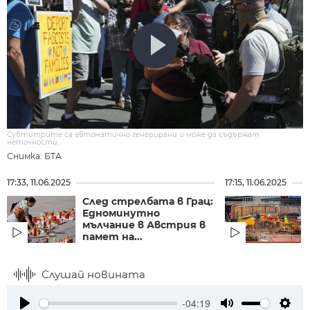
Субтитрите са автоматично генерирани и може да съдържат
неточности.
Снимка: БТА
17:33, 11.06.2025
17:15, 11.06.2025
След стрелбата в Грац:
Едноминутно
мълчание в Австрия в
памет на...
Слушай новината
-04:19