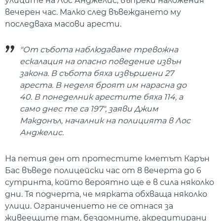
улиците на Лос Анджелис, въпреки наложения
вечерен час. Малко след въвеждането му
последваха масови арести.
"От събота наблюдаваме тревожна
ескалация на опасно поведение извън
закона. В събота бяха извършени 27
ареста. В неделя броят им нарасна до
40. В понеделник арестите бяха 114, а
само днес те са 197", заяви Джим
Макдонъл, началник на полицията в Лос
Анджелис.
На петия ден от протестите кметът Карън
Бас въведе полицейски час от 8 вечерта до 6
сутринта, който вероятно ще е в сила няколко
дни. Тя подчерта, че мярката обхваща няколко
улици. Ограничението не се отнася за
живеещите там, бездомните, акредитирани