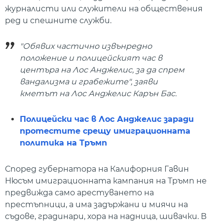
журналисти или служители на обществения
ред и спешните служби.
"Обявих частично извънредно
положение и полицейският час в
центъра на Лос Анджелис, за да спрем
вандализма и грабежите", заяви
кметът на Лос Анджелис Карън Бас.
Полицейски час в Лос Анджелис заради
протестите срещу имиграционната
политика на Тръмп
Според губернатора на Калифорния Гавин
Нюсъм имиграционната кампания на Тръмп не
предвижда само арестуването на
престъпници, а има задържани и миячи на
съдове, градинари, хора на надница, шивачки. В