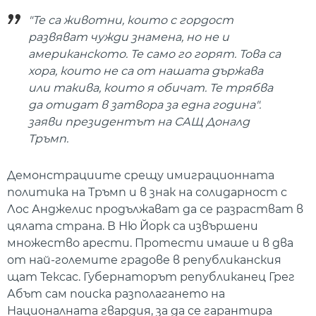
"Те са животни, които с гордост
развяват чужди знамена, но не и
американското. Те само го горят. Това са
хора, които не са от нашата държава
или такива, които я обичат. Те трябва
да отидат в затвора за една година".
заяви президентът на САЩ Доналд
Тръмп.
Демонстрациите срещу имиграционната
политика на Тръмп и в знак на солидарност с
Лос Анджелис продължават да се разрастват в
цялата страна. В Ню Йорк са извършени
множество арести. Протести имаше и в два
от най-големите градове в републиканския
щат Тексас. Губернаторът републиканец Грег
Абът сам поиска разполагането на
Националната гвардия, за да се гарантира