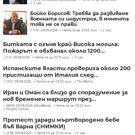
У нас
Бойко Борисов: Трябва да развиваме
военната си индустрия, в момента
това не се прави
11:51, 09.08.2026
Чете се за: 01:02 мин.
У нас
Битката с огъня край Висока могила:
Пожарът е обхванал около 1200...
11:11, 09.08.2026
Чете се за: 02:15 мин.
У нас
Испанските власти провериха около 200
пристигащи от Италия след...
13:01, 09.08.2026
Чете се за: 02:02 мин.
По света
Иран и Оман са близо до споразумение за
нов временен маршрут през...
08:05, 09.08.2026 (обновена)
Чете се за: 03:22 мин.
Близък изток
Протест заради мъртвородено бебе
във Варна (СНИМКИ)
12:38, 09.08.2026
Чете се за: 01:45 мин.
У нас