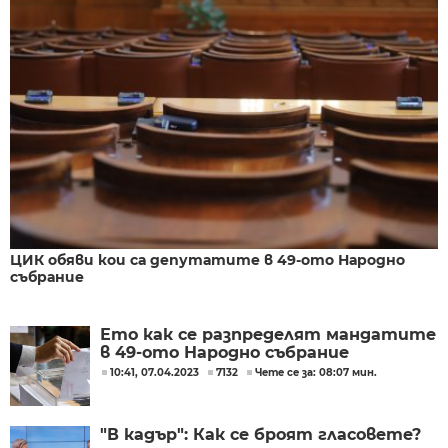
ЦИК обяви кои са депутатите в 49-ото Народно
събрание
Ето как се разпределят мандатите
в 49-ото Народно събрание
10:41, 07.04.2023
7132
Чете се за: 08:07 мин.
"В кадър": Как се броят гласовете?