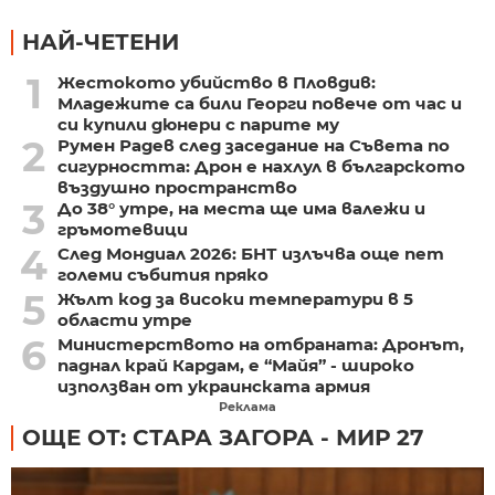
НАЙ-ЧЕТЕНИ
1
Жестокото убийство в Пловдив:
Младежите са били Георги повече от час и
си купили дюнери с парите му
2
Румен Радев след заседание на Съвета по
сигурността: Дрон е нахлул в българското
въздушно пространство
3
До 38° утре, на места ще има валежи и
гръмотевици
4
След Мондиал 2026: БНТ излъчва още пет
големи събития пряко
5
Жълт код за високи температури в 5
области утре
6
Министерството на отбраната: Дронът,
паднал край Кардам, е “Майя” - широко
използван от украинската армия
Реклама
ОЩЕ ОТ: СТАРА ЗАГОРА - МИР 27