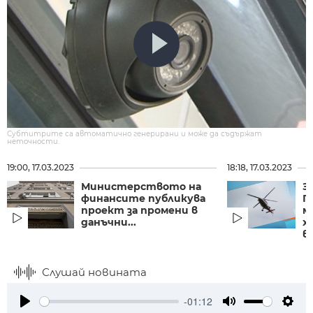
Субтитрите са автоматично генерирани и може да съдържат
неточности.
19:00, 17.03.2023
18:18, 17.03.2023
Министерството на
З
финансите публикува
П
проект за промени в
м
данъчни...
х
в.
Слушай новината
-01:12