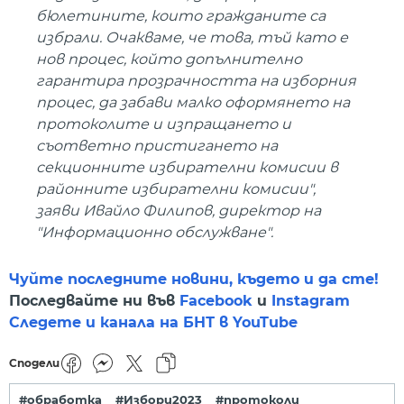
бюлетините, които гражданите са
избрали. Очакваме, че това, тъй като е
нов процес, който допълнително
гарантира прозрачността на изборния
процес, да забави малко оформянето на
протоколите и изпращането и
съответно пристигането на
секционните избирателни комисии в
районните избирателни комисии",
заяви Ивайло Филипов, директор на
"Информационно обслужване".
Чуйте последните новини, където и да сте!
Последвайте ни във
Facebook
и
Instagram
Следете и канала на БНТ в YouTube
Сподели
#обработка
#Избори2023
#протоколи