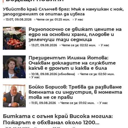
Убийство край Слънчев бряг: Мъж е намушкан с нож,
заподозреният се опитал да избяга
13:07, 09.08.2026
Чете се за: 01:25 мин.
У нас
Разнопосочно се движат цените на
едро на основни храни, плодове и
зеленчуци тази седмица
13:27, 09.08.2026
Чете се за: 02:52 мин.
У нас
Президентът Илияна Йотова:
Очаквам докладите на службите
какъв е дронът и каква е била
неговата роля
10:18, 09.08.2026 (обновена)
Чете се за: 02:50 мин.
У нас
Бойко Борисов: Трябва да развиваме
военната си индустрия, в момента
това не се прави
11:51, 09.08.2026
Чете се за: 01:02 мин.
У нас
Битката с огъня край Висока могила:
Пожарът е обхванал около 1200...