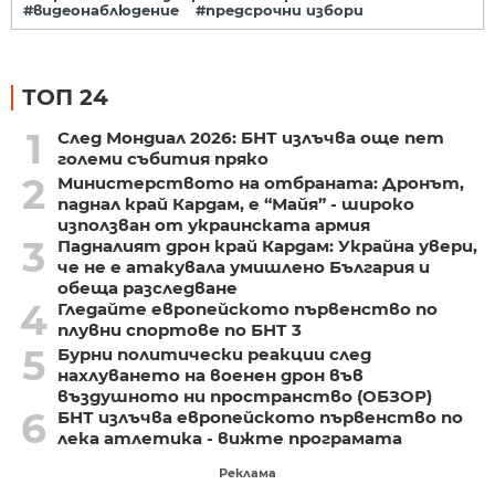
#видеонаблюдение
#предсрочни избори
ТОП 24
1
След Мондиал 2026: БНТ излъчва още пет
големи събития пряко
2
Министерството на отбраната: Дронът,
паднал край Кардам, е “Майя” - широко
използван от украинската армия
3
Падналият дрон край Кардам: Украйна увери,
че не е атакувала умишлено България и
обеща разследване
4
Гледайте европейското първенство по
плувни спортове по БНТ 3
5
Бурни политически реакции след
нахлуването на военен дрон във
въздушното ни пространство (ОБЗОР)
6
БНТ излъчва европейското първенство по
лека атлетика - вижте програмата
Реклама