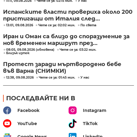
11:11, 09.08.2026
Чете се за: 02:15 мин.
У нас
Испанските власти провериха около 200
пристигащи от Италия след...
13:01, 09.08.2026
Чете се за: 02:02 мин.
По света
Иран и Оман са близо до споразумение за
нов временен маршрут през...
08:05, 09.08.2026 (обновена)
Чете се за: 03:22 мин.
Близък изток
Протест заради мъртвородено бебе
във Варна (СНИМКИ)
12:38, 09.08.2026
Чете се за: 01:45 мин.
У нас
ПОСЛЕДВАЙТЕ НИ В
Facebook
Instagram
YouTube
TikTok
Google News
LinkedIn