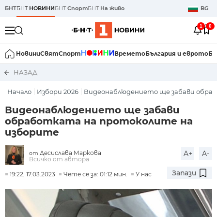
БНТ
БНТ
НОВИНИ
БНТ
Спорт
БНТ
На живо
BG
1
0
Новини
Свят
Спорт
Времето
България и еврото
Би
НАЗАД
Начало
Избори 2026
Видеонаблюдението ще забави обраб
Видеонаблюдението ще забави
обработката на протоколите на
изборите
Десислава Маркова
A+
A-
от
Всичко от автора
Запази
19:22, 17.03.2023
Чете се за: 01:12 мин.
У нас