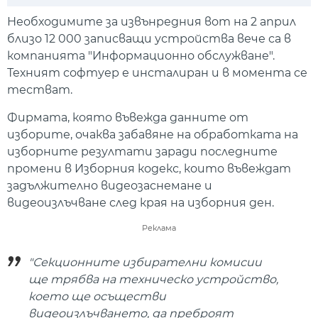
Play
Mute
Setti
Необходимите за извънредния вот на 2 април
близо 12 000 записващи устройства вече са в
компанията "Информационно обслужване".
Техният софтуер е инсталиран и в момента се
тестват.
Фирмата, която въвежда данните от
изборите, очаква забавяне на обработката на
изборните резултати заради последните
промени в Изборния кодекс, които въвеждат
задължително видеозаснемане и
видеоизлъчване след края на изборния ден.
Реклама
"Секционните избирателни комисии
ще трябва на техническо устройство,
което ще осъществи
видеоизлъчването, да преброят