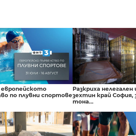
 европейското
Разкриха нелегален 
во по плувни спортове
зехтин край София, 
тона...