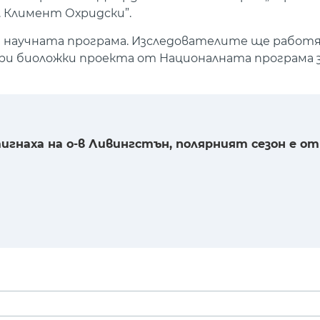
. Климент Охридски”.
 научната програма. Изследователите ще работя
три биоложки проекта от Националната програма 
наха на о-в Ливингстън, полярният сезон е о