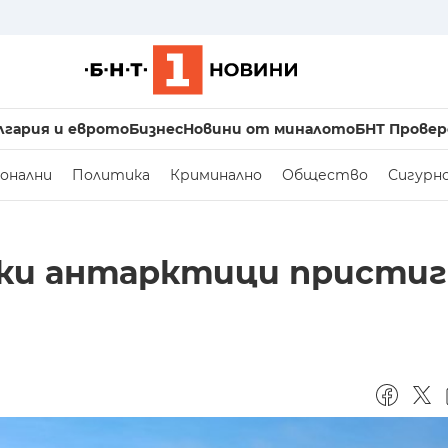
лгария и еврото
Бизнес
Новини от миналото
БНТ Провер
онални
Политика
Криминално
Общество
Сигурн
ки антарктици пристиг