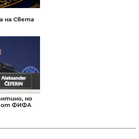
а на Света
нтино, но
и от ФИФА