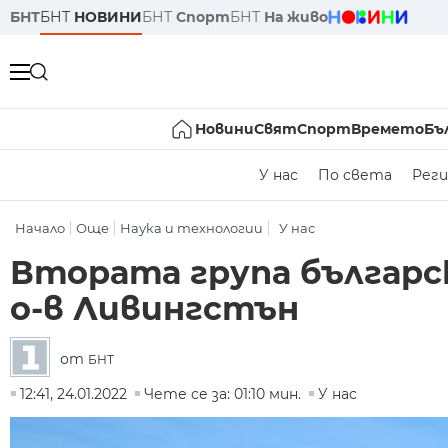
БНТ
БНТ
НОВИНИ
БНТ
Спорт
БНТ
На живо
Новини
Свят
Спорт
Времето
Бъ
У нас
По света
Реги
Начало
Още
Наука и технологии
У нас
Втората група българс
о-в Ливингстън
от
БНТ
12:41, 24.01.2022
Чете се за: 01:10 мин.
У нас