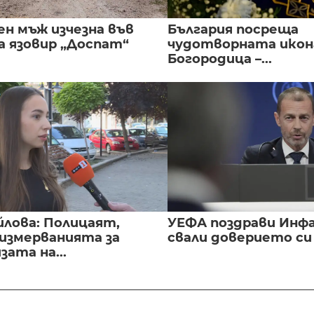
ен мъж изчезна във
България посреща
а язовир „Доспат“
чудотворната икон
Богородица –...
йлова: Полицаят,
УЕФА поздрави Инфа
 измерванията за
свали доверието с
ата на...