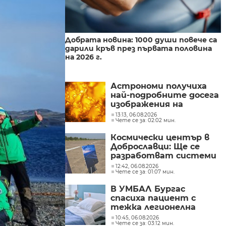
Добрата новина: 1000 души повече са
дарили кръв през първата половина
на 2026 г.
Астрономи получиха
най-подробните досега
изображения на
повърхността на
13:13, 06.08.2026
Чете се за: 02:02 мин.
Слънцето
Космически център в
Доброславци: Ще се
разработват системи
свързани с космоса
12:42, 06.08.2026
Чете се за: 01:07 мин.
В УМБАЛ Бургас
спасиха пациент с
тежка легионелна
инфекция
10:45, 06.08.2026
Чете се за: 03:12 мин.