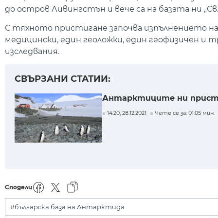
до остров Ливингстън и вече са на базата ни „Св
С тяхното пристигане започва изпълнението на
медицински, един геоложки, един геофизичен и 
изследвания.
СВЪРЗАНИ СТАТИИ:
Антарктиците ни пристиг
14:20, 28.12.2021
Чете се за: 01:05 мин.
Сподели
#българска база на Антарктида