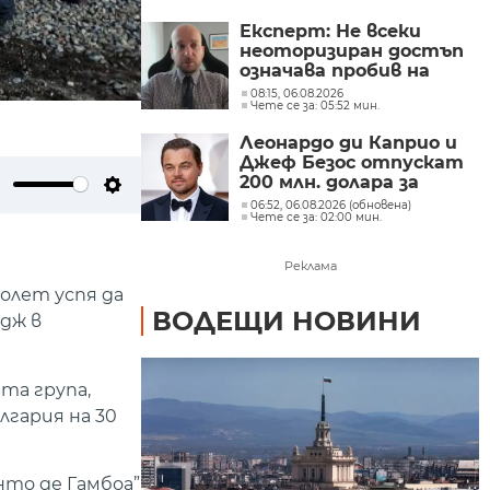
Експерт: Не всеки
неоторизиран достъп
означава пробив на
данни, но показва
08:15, 06.08.2026
Чете се за: 05:52 мин.
сериозни пропуски в
киберсигурността
Леонардо ди Каприо и
Джеф Безос отпускат
200 млн. долара за
спасяването на 100
ute
Settings
06:52, 06.08.2026 (обновена)
Чете се за: 02:00 мин.
критично застрашени
вида
Реклама
олет успя да
ВОДЕЩИ НОВИНИ
дж в
та група,
лгария на 30
нто де Гамбоа”