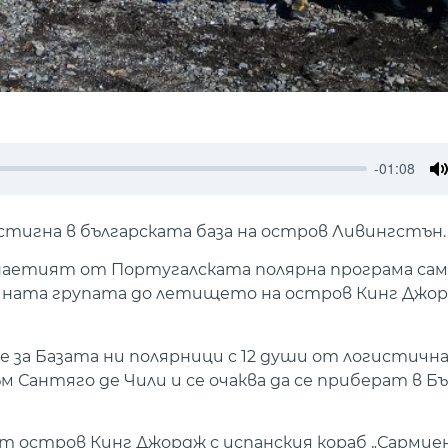
-01:08
M
тигна в българската база на остров Ливингстън.
 наетият от Португалската полярна програма сам
учната групата до летището на остров Кинг Джор
за Базата ни полярници с 12 души от логистична
м Сантяго де Чили и се очаква да се приберат в Бъ
т остров Кинг Джордж с испанския кораб „Сармие