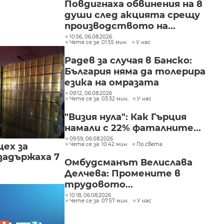
Повдигнаха обвинения на 8
души след акцията срещу
производството на...
10:56, 06.08.2026
Чете се за: 01:55 мин.
У нас
Радев за случая в Банско:
България няма да толерира
езика на омразата
09:12, 06.08.2026
Чете се за: 03:32 мин.
У нас
"Визия нула": Как Гърция
намали с 22% фаталните...
09:59, 06.08.2026
цех за
Чете се за: 10:42 мин.
По света
задържаха 7
Омбудсманът Велислава
Делчева: Промените в
трудовото...
10:18, 06.08.2026
Чете се за: 07:57 мин.
У нас