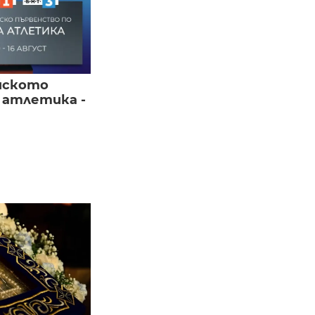
йското
 атлетика -