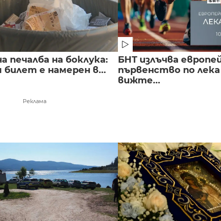
 печалба на боклука:
БНТ излъчва европе
билет е намерен в...
първенство по лека
вижте...
Реклама