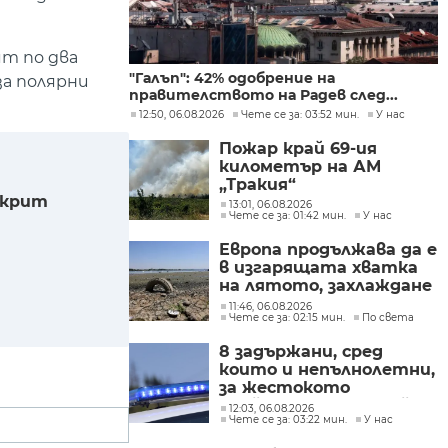
т по два
"Галъп": 42% одобрение на
за полярни
правителството на Радев след...
12:50, 06.08.2026
Чете се за: 03:52 мин.
У нас
Пожар край 69-ия
километър на АМ
„Тракия“
ткрит
13:01, 06.08.2026
Чете се за: 01:42 мин.
У нас
Европа продължава да е
в изгарящата хватка
на лятото, захлаждане
се очаква в края на
11:46, 06.08.2026
Чете се за: 02:15 мин.
По света
седмицата
8 задържани, сред
които и непълнолетни,
за жестокото
убийство след побой на
12:03, 06.08.2026
Чете се за: 03:22 мин.
У нас
млад мъж в Пловдив