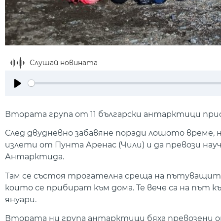
Слушай новината
Play
Втората група от 11 български антарктици прис
След двудневно забавяне поради лошото време,
излети от Пунта Аренас (Чили) и да превози на
Антарктида.
Там се състоя трогателна среща на пътуващите 
които се прибират към дома. Те вече са на път къ
януари.
Втората ни група антарктици бяха превозени о