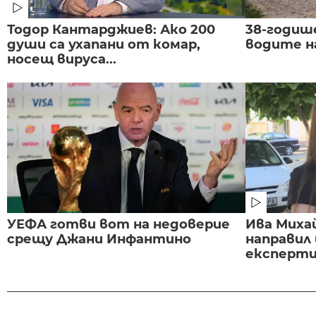
Тодор Кантарджиев: Ако 200
38-годиш
души са ухапани от комар,
водите н
носещ вируса...
УЕФА готви вот на недоверие
Ива Миха
срещу Джани Инфантино
направил
експертиз