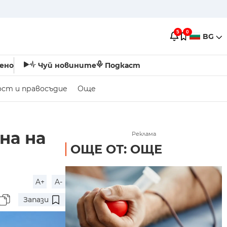
5
0
BG
ено
Чуй новините
Подкаст
ост и правосъдие
Още
на на
Реклама
ОЩЕ ОТ: ОЩЕ
A+
A-
Запази