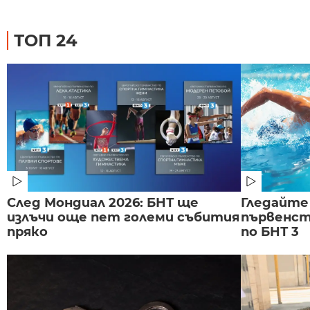
ТОП 24
След Мондиал 2026: БНТ ще
Гледайте
излъчи още пет големи събития
първенст
пряко
по БНТ 3