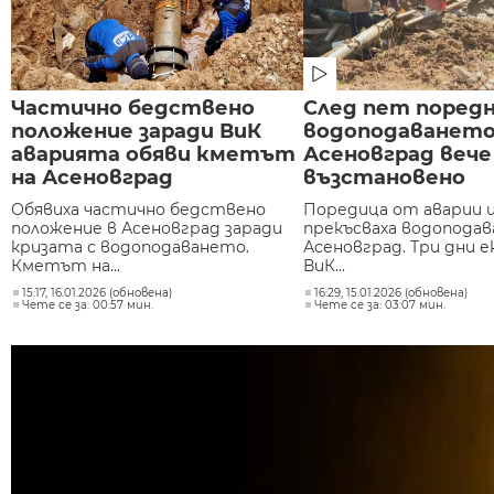
Частично бедствено
След пет поредн
положение заради ВиК
водоподаването
аварията обяви кметът
Асеновград вече
на Асеновград
възстановено
Обявиха частично бедствено
Поредица от аварии и
положение в Асеновград заради
прекъсваха водопода
кризата с водоподаването.
Асеновград. Три дни е
Кметът на...
ВиК...
15:17, 16.01.2026 (обновена)
16:29, 15.01.2026 (обновена)
Чете се за: 00:57 мин.
Чете се за: 03:07 мин.