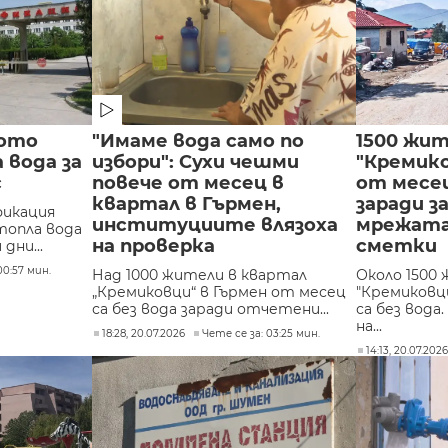
тото
"Имаме вода само по
1500 жит
 вода за
избори": Сухи чешми
"Кремико
с
повече от месец в
от месец
квартал в Гърмен,
заради з
фикация
институциите влязоха
мрежата
топла вода
на проверка
сметки
дни...
00:57 мин.
Над 1000 жители в квартал
Около 1500
„Кремиковци“ в Гърмен от месец
"Кремиковц
са без вода заради отчетени...
са без вода
на...
18:28, 20.07.2026
Чете се за: 03:25 мин.
14:13, 20.07.202