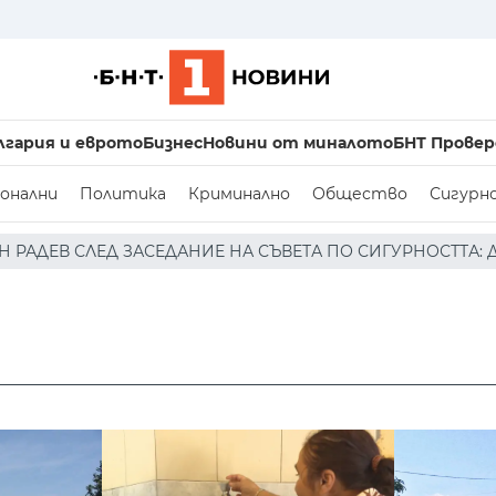
лгария и еврото
Бизнес
Новини от миналото
БНТ Провер
онални
Политика
Криминално
Общество
Сигурн
НИЕ НА СЪВЕТА ПО СИГУРНОСТТА: ДРОН Е НАХЛУЛ В БЪЛ