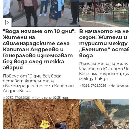
"Вода нямаме от 10 дни":
В началото на л
Жители на
сезон: Жители и
свиленградските села
туристи между 
Капитан Андреево и
„Елените“ оста
Генералово изнемогват
вода
без вода след тежка
В началото на летния 
авария
когато по Южното Ч
вече има туристи, ця
Повече от 10 дни без вода
между Равда...
остават жителите на
свиленградските села Капитан
10:36, 27.05.2026
Чете се за:
Андреево и...
07:52, 17.06.2026
Чете се за: 02:35 мин.