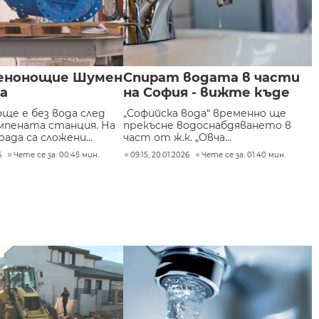
енонощие Шумен
Спират водата в части
да
на София - вижте къде
ще е без вода след
„Софийска вода“ временно ще
омпената станция. На
прекъсне водоснабдяването в
рада са сложени...
част от ж.к. „Овча...
6
Чете се за: 00:45 мин.
09:15, 20.01.2026
Чете се за: 01:40 мин.