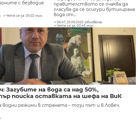
йоните с безводие
правителството се очаква да
гласува да се осигури бутилирана
вода от...
5
Чете се за: 05:02 мин.
06:47, 25.09.2025 (обновена)
Чете се за: 00:45 мин.
: Загубите на вода са над 50%,
ър поиска оставката на шефа на ВиК
водни режими в страната – този път и в Ловеч.
.