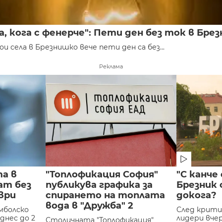
, кога с фенерче": Пети ден без ток в Бре
и села в Брезнишко вече пети ден са без...
Реклама
та в
"Топлофикация София"
"С канче
ат без
публикува графика за
Брезник 
ври
спирането на топлата
докога?
вода в "Дружба" 2
Ямболско
След крити
днес до 2
лидери вчер
Столичната "Топлофикация"