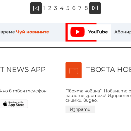
»
1
2
3
4
5
6
7
8
«
T NEWS APP
ТВОЯТА НО
ажно в твоя телефон
"Твоята новина"! Новините о
нашите зрители! Изпрате
снимки, видео.
Изпрати