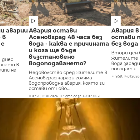
и аварии
Авария остави
Авария в
 в
Асеновград 48 часа без
остави 
 е
вода - каква е причината
без вода
и кога ще бъде
Втори ден 
възстановено
жителите н
 днес
водоподаването?
вода заради
ването в
попадат и...
кипи на
Недоволство сред жителите в
19:59, 14.01.2026
Асеновград заради голяма
водопроводна авария, която ги
остави отново...
07:20, 15.01.2026
Чете се за: 03:07 мин.