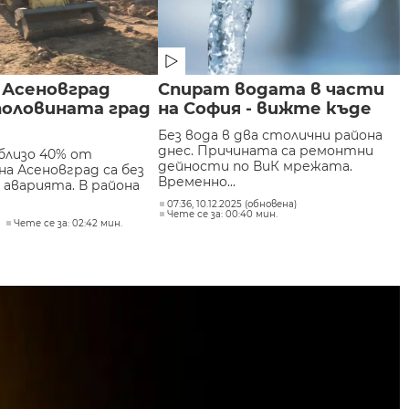
 Асеновград
Спират водата в части
половината град
на София - вижте къде
Без вода в два столични района
днес. Причината са ремонтни
близо 40% от
дейности по ВиК мрежата.
а Асеновград са без
Временно...
 аварията. В района
07:36, 10.12.2025 (обновена)
Чете се за: 00:40 мин.
Чете се за: 02:42 мин.