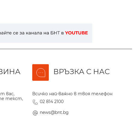
ВИНА
ВРЪЗКА С НАС
т вас,
Всичко най-важно в твоя телефон
те текст,
02 814 2100
news@bnt.bg