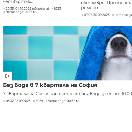
четвъртък...
октомври. Причината 
ремонт...
20:35, 04.10.2025 (обновена)
8233
Чете се за: 02:17 мин.
07:07, 30.09.2025
Чете се за
Без вода в 7 квартала на София
7 квартала на София ще останат без вода днес от 10.00 д
05:32, 18.09.2025
5089
Чете се за: 00:32 мин.