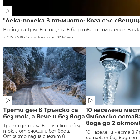
"Лека-полека в тъмното: Кога със свещица
В община Трън все още са в бедствено положение. В няко
19:22, 07.10.2025
Чете се за: 02:47 мин.
Трети ден в Трънско са
10 населени мес
без ток, а вече и без вода
Ямболско остав
вода до 2 октом
Трети ден села в Трънско са без
ток, а от снощи и без вода.
10 населени места в 
Откакто падна снегът в
остават без вода от 