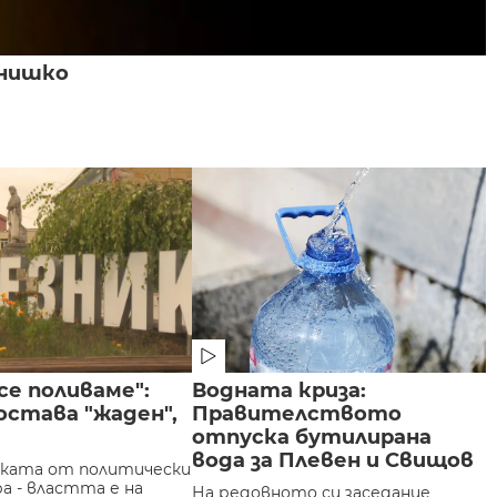
знишко
 се поливаме":
Водната криза:
остава "жаден",
Правителството
отпуска бутилирана
вода за Плевен и Свищов
ката от политически
а - властта е на
На редовното си заседание