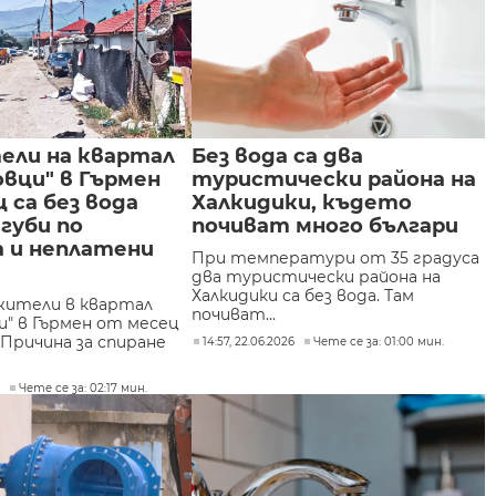
ели на квартал
Без вода са два
вци" в Гърмен
туристически района на
 са без вода
Халкидики, където
агуби по
почиват много българи
 и неплатени
При температури от 35 градуса
два туристически района на
Халкидики са без вода. Там
 жители в квартал
почиват...
и" в Гърмен от месец
. Причина за спиране
14:57, 22.06.2026
Чете се за: 01:00 мин.
6
Чете се за: 02:17 мин.