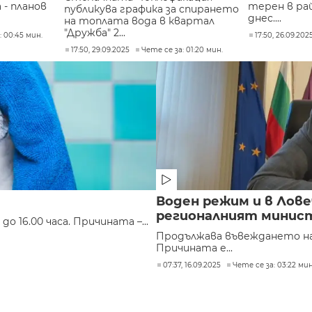
- планов
терен в ра
публикува графика за спирането
днес....
на топлата вода в квартал
"Дружба" 2...
: 00:45 мин.
17:50, 26.09.202
17:50, 29.09.2025
Чете се за: 01:20 мин.
Воден режим и в Ловеч
регионалният минист
о 16.00 часа. Причината –...
Продължава въвеждането на 
Причината е...
07:37, 16.09.2025
Чете се за: 03:22 мин