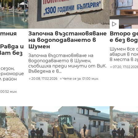
етния
Започна възстановяване
Второ д
на водоподаването в
е без во
Равда и
Шумен
Шумен все о
ват без
авария в п
Започна възстановяване на
8 места в г
водоподаването в Шумен,
съобщиха преди минути от ВиК.
07:20, 17.02.202
сезон,
Въведена е в...
ерноморие
л район
20:08, 17.02.2026
Чете се за: 01:00 мин.
 00:52 мин.