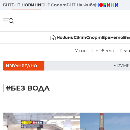
БНТ
БНТ
НОВИНИ
БНТ
Спорт
БНТ
На живо
Новини
Свят
Спорт
Времето
Бъ
У нас
По света
Реги
ИЗВЪНРЕДНО
РУМЕН РАДЕВ СЛЕД ЗАСЕДА
#БЕЗ ВОДА