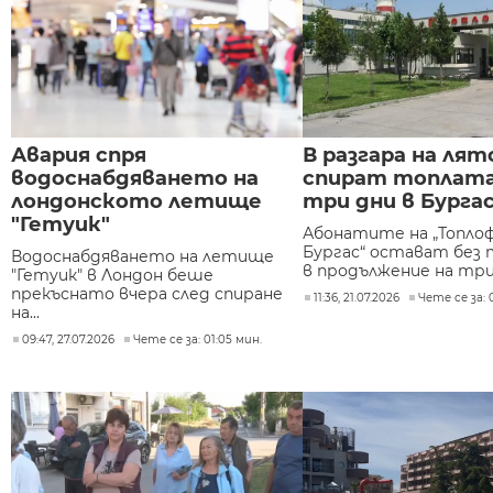
Авария спря
В разгара на ля
водоснабдяването на
спират топлата
лондонското летище
три дни в Бурга
"Гетуик"
Абонатите на „Топло
Бургас“ остават без 
Водоснабдяването на летище
в продължение на три 
"Гетуик" в Лондон беше
прекъснато вчера след спиране
11:36, 21.07.2026
Чете се за: 
на...
09:47, 27.07.2026
Чете се за: 01:05 мин.